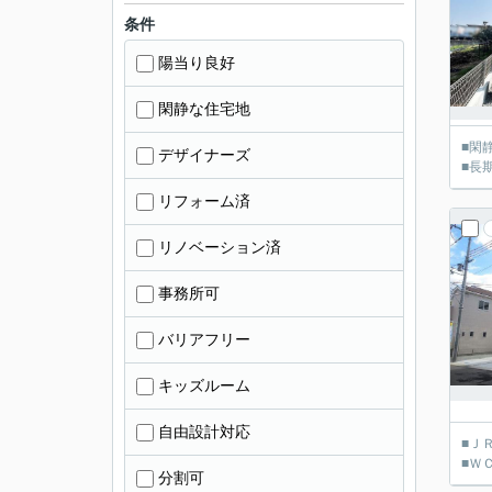
条件
陽当り良好
閑静な住宅地
■閑
デザイナーズ
■長
リフォーム済
リノベーション済
事務所可
バリアフリー
キッズルーム
自由設計対応
■Ｊ
■Ｗ
分割可