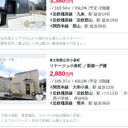
3,380
万円
- / 103.50㎡ / 3SLDK /予定 /2階建
近鉄橿原線
「
九条
」駅 徒歩14分
近鉄橿原線
「
近鉄郡山
」駅 徒歩19分
関西本線
「
郡山
」駅 徒歩28分
静な住居エリアでのんびり穏やかな暮らしをスタート！
期優良住宅！夏は涼しく冬は暖かい断熱等級６の住まい！
新築一戸建
大和郡山市
小泉町
リナージュ小泉町 ／新築一戸建
2,880
万円
- / 105.37㎡ / 4SLDK /予定 /2階建
関西本線
「
大和小泉
」駅 徒歩12分
近鉄橿原線
「
近鉄郡山
」駅 バス11分 「
西小学校」 停歩9分
近鉄橿原線
「
筒井
」駅 徒歩36分
Ｒ大和小泉駅、教育施設、スーパーが徒歩圏内に近接！
ＣＬ＆ファミリーＣＬ付きで収納にも困りません◎！