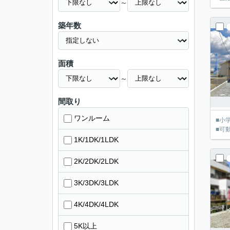
～
築年数
面積
～
間取り
ワンルーム
■小
■可
1K/1DK/1LDK
2K/2DK/2LDK
3K/3DK/3LDK
4K/4DK/4LDK
5K以上