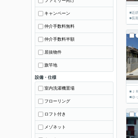
ファミリー向け
■近
キャンペーン
■長
仲介手数料無料
仲介手数料半額
居抜物件
旗竿地
設備・仕様
室内洗濯機置場
■Ｊ
■ゆ
フローリング
ロフト付き
メゾネット