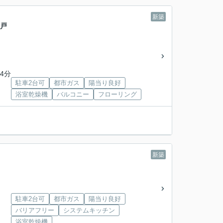
新築
一戸
4分
駐車2台可
都市ガス
陽当り良好
浴室乾燥機
バルコニー
フローリング
新築
駐車2台可
都市ガス
陽当り良好
バリアフリー
システムキッチン
浴室乾燥機