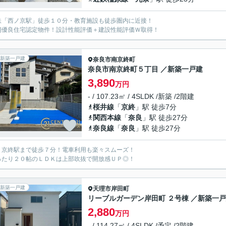
鉄「西ノ京駅」徒歩１０分・教育施設も徒歩圏内に近接！
期優良住宅認定物件！設計性能評価＋建設性能評価Ｗ取得！
新築一戸建
奈良市
南京終町
奈良市南京終町５丁目 ／新築一戸建
3,890
万円
- / 107.23㎡ / 4SLDK /新築 /2階建
桜井線
「
京終
」駅 徒歩7分
関西本線
「
奈良
」駅 徒歩27分
奈良線
「
奈良
」駅 徒歩27分
Ｒ京終駅まで徒歩７分！電車利用も楽々スムーズ！
ったり２０帖のＬＤＫは上部吹抜で開放感ＵＰ◎！
新築一戸建
天理市
岸田町
リーブルガーデン岸田町 ２号棟 ／新築一
2,880
万円
- / 114.27㎡ / 4SLDK /予定 /2階建