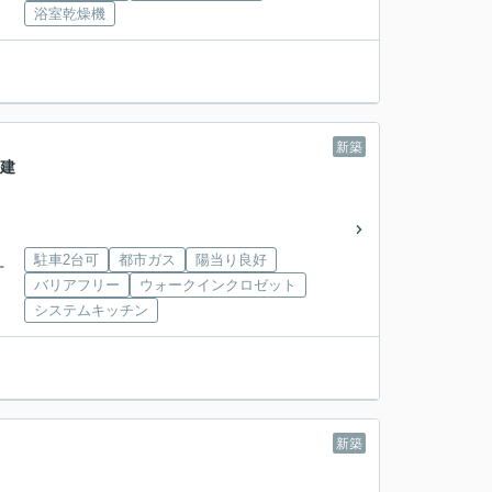
浴室乾燥機
新築
戸建
駐車2台可
都市ガス
陽当り良好
丁
バリアフリー
ウォークインクロゼット
システムキッチン
新築