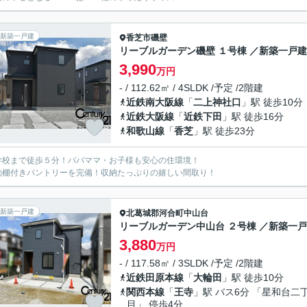
新築一戸建
香芝市
磯壁
リーブルガーデン磯壁 １号棟 ／新築一戸建
3,990
万円
- / 112.62㎡ / 4SLDK /予定 /2階建
近鉄南大阪線
「
二上神社口
」駅 徒歩10分
近鉄大阪線
「
近鉄下田
」駅 徒歩16分
和歌山線
「
香芝
」駅 徒歩23分
学校まで徒歩５分！パパママ・お子様も安心の住環境！
動棚付きパントリーを完備！収納たっぷりの嬉しい間取り！
新築一戸建
北葛城郡河合町
中山台
リーブルガーデン中山台 ２号棟 ／新築一
3,880
万円
- / 117.58㎡ / 3SLDK /予定 /2階建
近鉄田原本線
「
大輪田
」駅 徒歩10分
関西本線
「
王寺
」駅 バス6分 「星和台二
目」 停歩4分