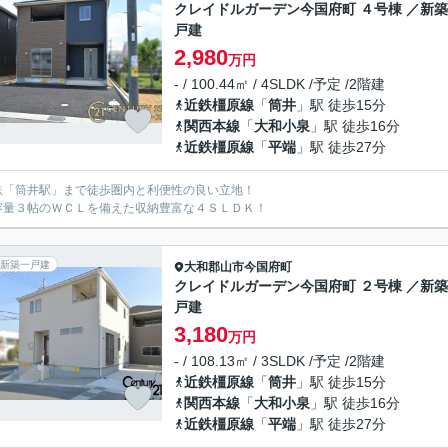
クレイドルガーデン今国府町 ４号棟 ／新
戸建
2,980
万円
- / 100.44㎡ / 4SLDK /予定 /2階建
近鉄橿原線
「
筒井
」駅 徒歩15分
関西本線
「
大和小泉
」駅 徒歩16分
近鉄橿原線
「
平端
」駅 徒歩27分
鉄「筒井駅」まで徒歩圏内と利便性の良い立地！
容量３帖のＷＣＬを備えた収納豊富な４ＳＬＤＫ！
新築一戸建
大和郡山市
今国府町
クレイドルガーデン今国府町 ２号棟 ／新
戸建
3,180
万円
- / 108.13㎡ / 3SLDK /予定 /2階建
近鉄橿原線
「
筒井
」駅 徒歩15分
関西本線
「
大和小泉
」駅 徒歩16分
近鉄橿原線
「
平端
」駅 徒歩27分