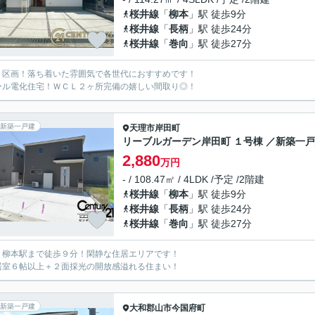
桜井線
「
柳本
」駅 徒歩9分
桜井線
「
長柄
」駅 徒歩24分
桜井線
「
巻向
」駅 徒歩27分
２区画！落ち着いた雰囲気で各世代におすすめです！
ール電化住宅！ＷＣＬ２ヶ所完備の嬉しい間取り◎！
新築一戸建
天理市
岸田町
リーブルガーデン岸田町 １号棟 ／新築一
2,880
万円
- / 108.47㎡ / 4LDK /予定 /2階建
桜井線
「
柳本
」駅 徒歩9分
桜井線
「
長柄
」駅 徒歩24分
桜井線
「
巻向
」駅 徒歩27分
Ｒ柳本駅まで徒歩９分！閑静な住居エリアです！
居室６帖以上＋２面採光の開放感溢れる住まい！
新築一戸建
大和郡山市
今国府町