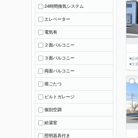
24時間換気システム
エレベーター
電気有
２面バルコニー
３面バルコニー
■近
■大
両面バルコニー
堀ごたつ
ビルトガレージ
個別空調
給湯室
照明器具付き