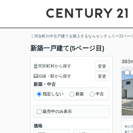
｜河合町の中古戸建てを購入するならセンチュリー21ベー
新築一戸建て(5ページ目)
383
市区町村から探す
変更
沿線・駅から探す
変更
新築・中古
指定しない
新築
中古
販売中のみ表示
価格
■近
■生