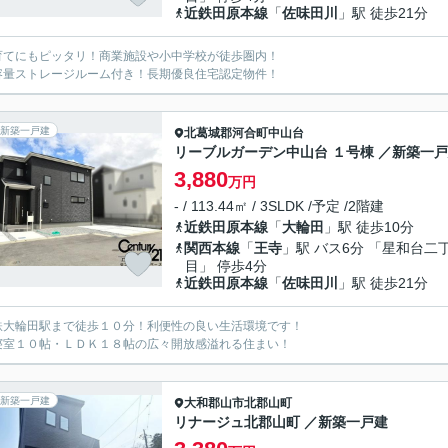
近鉄田原本線
「
佐味田川
」駅 徒歩21分
育てにもピッタリ！商業施設や小中学校が徒歩圏内！
容量ストレージルーム付き！長期優良住宅認定物件！
新築一戸建
北葛城郡河合町
中山台
リーブルガーデン中山台 １号棟 ／新築一
3,880
万円
- / 113.44㎡ / 3SLDK /予定 /2階建
近鉄田原本線
「
大輪田
」駅 徒歩10分
関西本線
「
王寺
」駅 バス6分 「星和台二
目」 停歩4分
近鉄田原本線
「
佐味田川
」駅 徒歩21分
鉄大輪田駅まで徒歩１０分！利便性の良い生活環境です！
寝室１０帖・ＬＤＫ１８帖の広々開放感溢れる住まい！
新築一戸建
大和郡山市
北郡山町
リナージュ北郡山町 ／新築一戸建