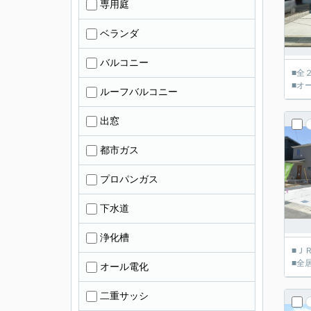
専用庭
ベランダ
バルコニー
■全
■オ
ルーフバルコニー
出窓
都市ガス
プロパンガス
下水道
浄化槽
■Ｊ
■全
オール電化
二重サッシ