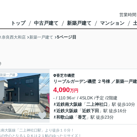
営業時間
トップ
中古戸建て
新築戸建て
マンション
5ページ目
ス奈良西大和店
新築一戸建て
件
新築一戸建
香芝市
磯壁
リーブルガーデン磯壁 ２号棟 ／新築一戸建
4,090
万円
- / 110.96㎡ / 4SLDK /予定 /2階建
近鉄南大阪線
「
二上神社口
」駅 徒歩10分
近鉄大阪線
「
近鉄下田
」駅 徒歩16分
和歌山線
「
香芝
」駅 徒歩23分
鉄南大阪線「二上神社口駅」より徒歩１０分！
活の中心となるＬＤＫは２１帖のゆったりサイズ！