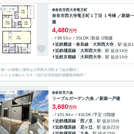
新築一戸建
奈良市
西大寺竜王町
奈良市西大寺竜王町１丁目 １号棟 ／新築
建
4,480
万円
- / 98.53㎡ / 3SLDK /新築 /2階建
近鉄難波・奈良線
「
大和西大寺
」駅 徒歩1
近鉄橿原線
「
大和西大寺
」駅 徒歩14分
近鉄京都線
「
大和西大寺
」駅 徒歩14分
方面への移動に便利な大和西大寺駅まで徒歩圏内！
ったり１８帖のＬＤＫ！設計住宅性能評価書取得物件！
新築一戸建
奈良市
六条
リーブルガーデン六条 ／新築一戸建
3,680
万円
- / 101.84㎡ / 4SLDK /予定 /2階建
近鉄橿原線
「
西ノ京
」駅 徒歩10分
近鉄橿原線
「
尼ヶ辻
」駅 徒歩22分
近鉄橿原線
「
九条
」駅 徒歩23分