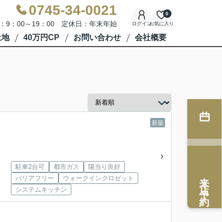
0745-34-0021
0
：9：00～19：00 定休日：年末年始
ログイン
お気に入り
土地
40万円CP
お問い合わせ
会社概要
新築
駐車2台可
都市ガス
陽当り良好
来店予約
バリアフリー
ウォークインクロゼット
システムキッチン