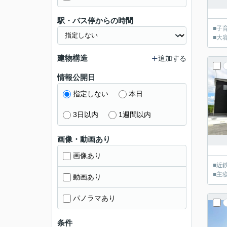
駅・バス停からの時間
■子
■大
建物構造
追加する
情報公開日
指定しない
本日
3日以内
1週間以内
画像・動画あり
画像あり
■近
■主
動画あり
パノラマあり
条件