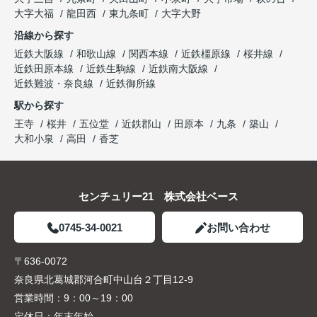
大字大福
龍田西
東九条町
大字大野
沿線から探す
近鉄大阪線
和歌山線
関西本線
近鉄橿原線
桜井線
近鉄田原本線
近鉄生駒線
近鉄南大阪線
近鉄難波・奈良線
近鉄御所線
駅から探す
王寺
桜井
五位堂
近鉄郡山
田原本
九条
築山
大和小泉
高田
香芝
センチュリー21 株式会社ベース
0745-34-0021
お問い合わせ
〒636-0072
奈良県北葛城郡河合町中山台２丁目12-9
営業時間：
9：00～19：00
定休日：
年末年始