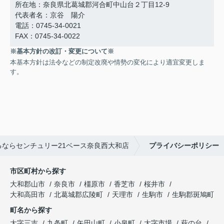
所在地：奈良県北葛城郡河合町中山台２丁目12-9
代表者名：京谷 陽介
電話：0745-34-0021
FAX：0745-34-0022
※基本方針の改訂・変更について※
本基本方針は法令などの制定改廃や情勢の変化により適宜変更しま
す。
ならセンチュリー21ベース奈良西大和店
プライバシーポリシー
市区町村から探す
大和郡山市
奈良市
橿原市
香芝市
桜井市
大和高田市
北葛城郡広陵町
天理市
生駒市
生駒郡斑鳩町
町名から探す
大字三吉
九条町
矢田山町
小泉町
大字市場
萩の台