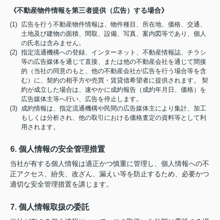
《不動産物件情報を第三者提供（広告）する場合》
(1) 広告を行う不動産物件情報は、物件種目、所在地、価格、交通、
土地及び建物の面積、間取、設備、写真、案内図等であり、個人
の氏名は含みません。
(2) 指定流通機構への登録、インターネット、不動産情報誌、チラシ
等の広告媒体を通じて直接、または他の不動産会社を通じて間接
的（当社の同意のもと、他の不動産会社が広告を行う場合等を含
む）に、契約の相手方や売買・賃貸借希望者に提供されます。 契
約が成立した場合は、速やかに成約報告（成約年月日、価格）を
広告媒体主等へ行い、広告を停止します。
(3) 成約情報は、指定流通機構や民間の広告媒体主により集計、加工
もしくは分析され、他の取引における価格査定の資料等として利
用されます。
6. 個人情報の安全管理措置
当社が有する個人情報は適正かつ慎重に管理し、個人情報への不
正アクセス、紛失、改ざん、漏えい等を防止するため、必要かつ
適切な安全管理措置を講じます。
7. 個人情報取扱の委託