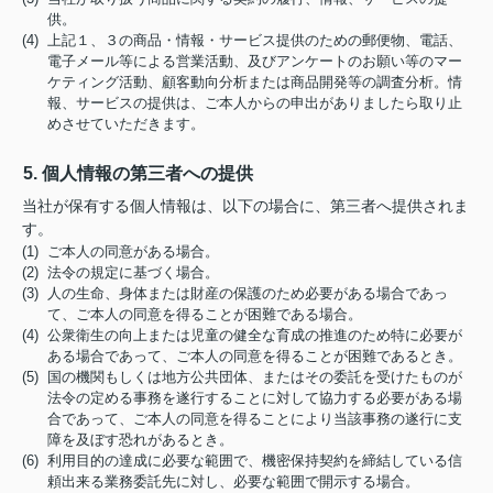
供。
(4) 上記１、３の商品・情報・サービス提供のための郵便物、電話、
電子メール等による営業活動、及びアンケートのお願い等のマー
ケティング活動、顧客動向分析または商品開発等の調査分析。情
報、サービスの提供は、ご本人からの申出がありましたら取り止
めさせていただきます。
5. 個人情報の第三者への提供
当社が保有する個人情報は、以下の場合に、第三者へ提供されま
す。
(1) ご本人の同意がある場合。
(2) 法令の規定に基づく場合。
(3) 人の生命、身体または財産の保護のため必要がある場合であっ
て、ご本人の同意を得ることが困難である場合。
(4) 公衆衛生の向上または児童の健全な育成の推進のため特に必要が
ある場合であって、ご本人の同意を得ることが困難であるとき。
(5) 国の機関もしくは地方公共団体、またはその委託を受けたものが
法令の定める事務を遂行することに対して協力する必要がある場
合であって、ご本人の同意を得ることにより当該事務の遂行に支
障を及ぼす恐れがあるとき。
(6) 利用目的の達成に必要な範囲で、機密保持契約を締結している信
頼出来る業務委託先に対し、必要な範囲で開示する場合。