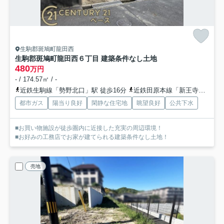
生駒郡斑鳩町龍田西
生駒郡斑鳩町龍田西６丁目 建築条件なし土地
480
万円
- / 174.57㎡ / -
近鉄生駒線「勢野北口」駅 徒歩16分
近鉄田原本線「新王寺」駅 徒歩21分
都市ガス
陽当り良好
閑静な住宅地
眺望良好
公共下水
■お買い物施設が徒歩圏内に近接した充実の周辺環境！
■お好みの工務店でお家が建てられる建築条件なし土地！
売地