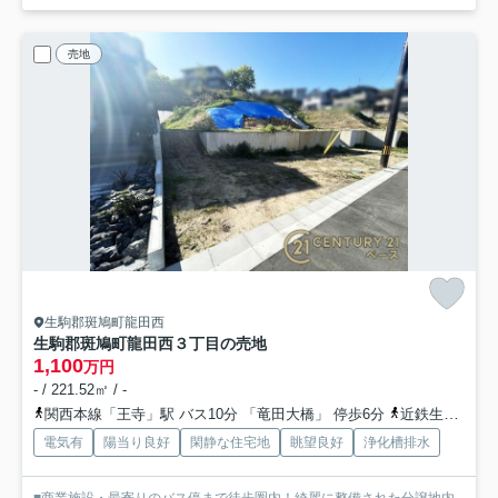
売地
生駒郡斑鳩町龍田西
生駒郡斑鳩町龍田西３丁目の売地
1,100
万円
- / 221.52㎡ / -
関西本線「王寺」駅 バス10分 「竜田大橋」 停歩6分
近鉄生駒線「竜田川」駅 徒歩21分
電気有
陽当り良好
閑静な住宅地
眺望良好
浄化槽排水