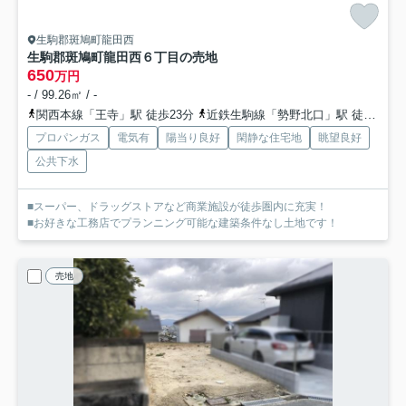
生駒郡斑鳩町龍田西
生駒郡斑鳩町龍田西６丁目の売地
650
万円
- / 99.26㎡ / -
関西本線「王寺」駅 徒歩23分
近鉄生駒線「勢野北口」駅 徒歩18分
プロパンガス
電気有
陽当り良好
閑静な住宅地
眺望良好
公共下水
■スーパー、ドラッグストアなど商業施設が徒歩圏内に充実！
■お好きな工務店でプランニング可能な建築条件なし土地です！
売地