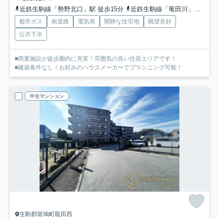
近鉄生駒線「勢野北口」駅 徒歩15分
近鉄生駒線「竜田川」駅 徒歩20分
都市ガス
南道路
電気有
閑静な住宅地
眺望良好
公共下水
■商業施設が徒歩圏内に充実！雰囲気の良い住居エリアです！
■建築条件なし！お好みのハウスメーカーでプランニング可能！
中古マンション
生駒郡斑鳩町龍田西