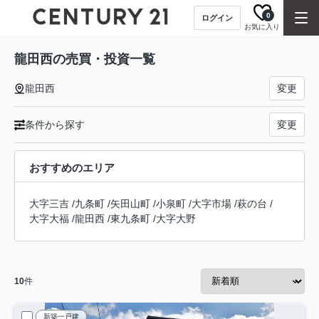
0
ログイン
お気に入り
龍田西の売買・投資一覧
龍田西
変更
条件から探す
変更
おすすめのエリア
大字三吉
/
九条町
/
矢田山町
/
小泉町
/
大字市場
/
萩の台
/
大字大福
/
龍田西
/
東九条町
/
大字大野
10
件
新築一戸建