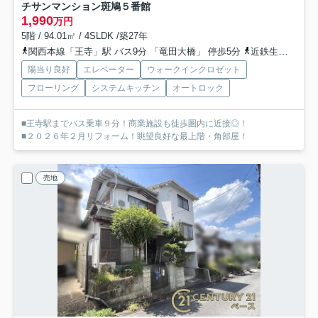
チサンマンション斑鳩５番館
1,990
万円
5階 / 94.01㎡ / 4SLDK /築27年
関西本線「王寺」駅 バス9分 「竜田大橋」 停歩5分
近鉄生駒線「勢野北口」駅 徒歩22分
陽当り良好
エレベーター
ウォークインクロゼット
フローリング
システムキッチン
オートロック
■王寺駅までバス乗車９分！商業施設も徒歩圏内に近接◎！
■２０２６年２月リフォーム！眺望良好な最上階・角部屋！
売地