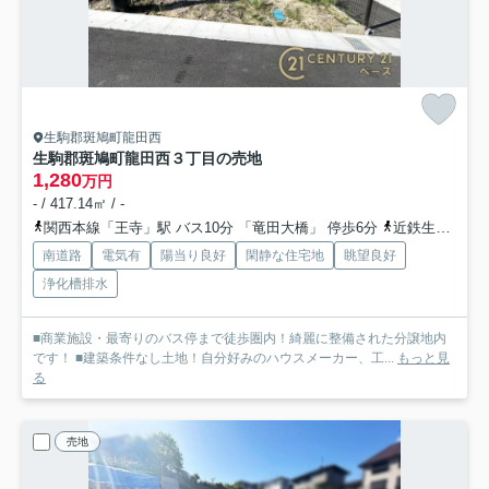
生駒郡斑鳩町龍田西
生駒郡斑鳩町龍田西３丁目の売地
1,280
万円
- / 417.14㎡ / -
関西本線「王寺」駅 バス10分 「竜田大橋」 停歩6分
近鉄生駒線「竜田川」駅 徒歩21分
南道路
電気有
陽当り良好
閑静な住宅地
眺望良好
浄化槽排水
■商業施設・最寄りのバス停まで徒歩圏内！綺麗に整備された分譲地内
です！ ■建築条件なし土地！自分好みのハウスメーカー、工...
もっと見
る
売地