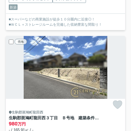
新築
■スーパーなどの商業施設が徒歩１０分圏内に近接◎！
■ＷＣＬ＋ストレージルームを完備した収納豊富な間取り！
売地
生駒郡斑鳩町龍田西
生駒郡斑鳩町龍田西３丁目 Ｂ号地 建築条件なし土地
980
万円
- / 165.91㎡ / -