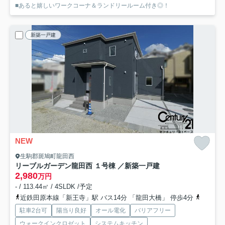
■あると嬉しいワークコーナ＆ランドリールーム付き◎！
新築一戸建
NEW
生駒郡斑鳩町龍田西
リーブルガーデン龍田西 １号棟 ／新築一戸建
2,980
万円
- / 113.44㎡ / 4SLDK /予定
近鉄田原本線「新王寺」駅 バス14分 「龍田大橋」 停歩4分
関西本線
駐車2台可
陽当り良好
オール電化
バリアフリー
ウォークインクロゼット
システムキッチン