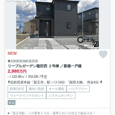
NEW
生駒郡斑鳩町龍田西
リーブルガーデン龍田西 ２号棟 ／新築一戸建
2,980
万円
- / 110.96㎡ / 3SLDK /予定
近鉄田原本線「新王寺」駅 バス14分 「龍田大橋」 停歩4分
関西本線
駐車2台可
陽当り良好
オール電化
バリアフリー
ウォークインクロゼット
システムキッチン
新築
■「新王寺駅」バス乗車１４分・最寄りのバス停まで徒歩４分！