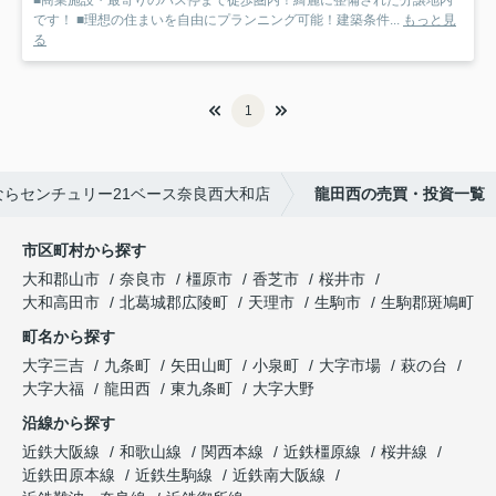
■商業施設・最寄りのバス停まで徒歩圏内！綺麗に整備された分譲地内
です！ ■理想の住まいを自由にプランニング可能！建築条件...
もっと見
る
1
らセンチュリー21ベース奈良西大和店
龍田西の売買・投資一覧
市区町村から探す
大和郡山市
奈良市
橿原市
香芝市
桜井市
大和高田市
北葛城郡広陵町
天理市
生駒市
生駒郡斑鳩町
町名から探す
大字三吉
九条町
矢田山町
小泉町
大字市場
萩の台
大字大福
龍田西
東九条町
大字大野
沿線から探す
近鉄大阪線
和歌山線
関西本線
近鉄橿原線
桜井線
近鉄田原本線
近鉄生駒線
近鉄南大阪線