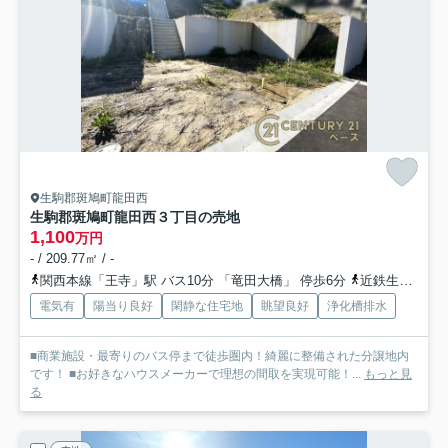
生駒郡斑鳩町龍田西
生駒郡斑鳩町龍田西３丁目の売地
1,100
万円
- / 209.77㎡ / -
関西本線「王寺」駅 バス10分 「竜田大橋」 停歩6分
近鉄生駒線「竜田川」駅 徒歩21分
電気有
陽当り良好
閑静な住宅地
眺望良好
浄化槽排水
■商業施設・最寄りのバス停まで徒歩圏内！綺麗に整備された分譲地内
です！ ■お好きなハウスメーカーで理想の間取を実現可能！...
もっと見
る