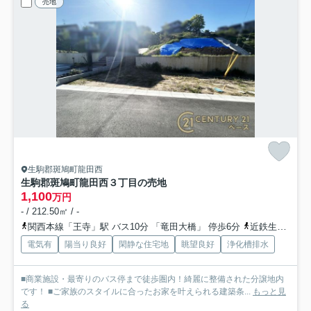
売地
生駒郡斑鳩町龍田西
生駒郡斑鳩町龍田西３丁目の売地
1,100
万円
- / 212.50㎡ / -
関西本線「王寺」駅 バス10分 「竜田大橋」 停歩6分
近鉄生駒線「竜田川」駅 徒歩21分
電気有
陽当り良好
閑静な住宅地
眺望良好
浄化槽排水
■商業施設・最寄りのバス停まで徒歩圏内！綺麗に整備された分譲地内
です！ ■ご家族のスタイルに合ったお家を叶えられる建築条...
もっと見
る