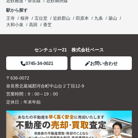
近鉄難波・奈良線
近鉄御所線
駅から探す
王寺
桜井
五位堂
近鉄郡山
田原本
九条
築山
大和小泉
高田
香芝
センチュリー21 株式会社ベース
0745-34-0021
お問い合わせ
〒636-0072
奈良県北葛城郡河合町中山台２丁目12-9
営業時間：
9：00～19：00
定休日：
年末年始