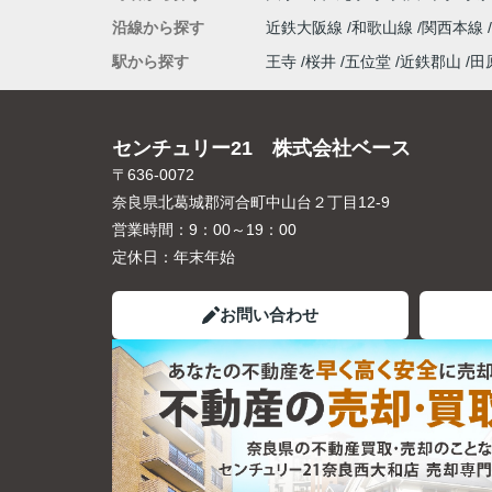
沿線から探す
近鉄大阪線
和歌山線
関西本線
駅から探す
王寺
桜井
五位堂
近鉄郡山
田
センチュリー21 株式会社ベース
〒636-0072
奈良県北葛城郡河合町中山台２丁目12-9
営業時間：
9：00～19：00
定休日：
年末年始
お問い合わせ