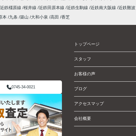
近鉄橿原線
桜井線
近鉄田原本線
近鉄生駒線
近鉄南大阪線
近鉄難波
原本
九条
築山
大和小泉
高田
香芝
トップページ
スタッフ
お客様の声
0745-34-0021
ブログ
アクセスマップ
会社概要