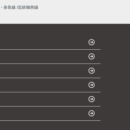
・奈良線
近鉄御所線