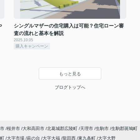
や
シングルマザーの住宅購入は可能？住宅ローン審
査の流れと基本を解説
2025.10.05
購入キャンペーン
もっと見る
ブログトップへ
市
桜井市
大和高田市
北葛城郡広陵町
天理市
生駒市
生駒郡斑鳩町
泉町
大字市場
萩の台
大字大福
龍田西
東九条町
大字大野