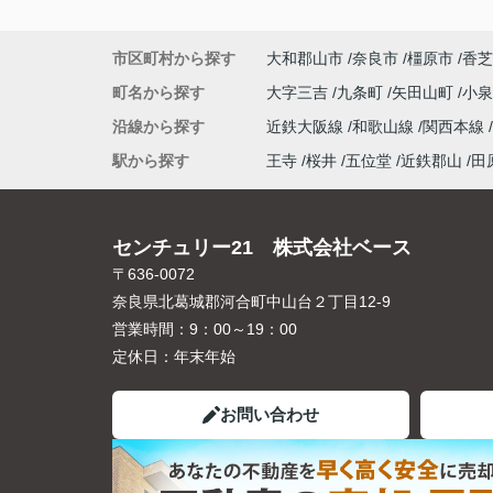
市区町村から探す
大和郡山市
奈良市
橿原市
香芝
町名から探す
大字三吉
九条町
矢田山町
小
沿線から探す
近鉄大阪線
和歌山線
関西本線
駅から探す
王寺
桜井
五位堂
近鉄郡山
田
センチュリー21 株式会社ベース
〒636-0072
奈良県北葛城郡河合町中山台２丁目12-9
営業時間：
9：00～19：00
定休日：
年末年始
お問い合わせ