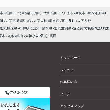
市
桜井市
北葛城郡広陵町
大和高田市
天理市
生駒市
生駒郡斑鳩町
泉町
大字市場
萩の台
大字大福
龍田西
東九条町
大字大野
近鉄橿原線
桜井線
近鉄田原本線
近鉄生駒線
近鉄南大阪線
近鉄難波
原本
九条
築山
大和小泉
香芝
高田
トップページ
スタッフ
お客様の声
0745-34-0021
ブログ
アクセスマップ