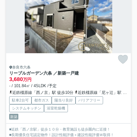
奈良市六条
リーブルガーデン六条 ／新築一戸建
3,680
万円
- / 101.84㎡ / 4SLDK /予定
近鉄橿原線「西ノ京」駅 徒歩10分
近鉄橿原線「尼ヶ辻」駅 徒歩22分
駐車2台可
都市ガス
陽当り良好
バリアフリー
システムキッチン
浴室乾燥機
新築
■近鉄「西ノ京駅」徒歩１０分・教育施設も徒歩圏内に近接！
■長期優良住宅認定物件！設計性能評価＋建設性能評価Ｗ取得！