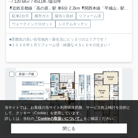
- / 120.68㎡ / 4SLDK /築32年
近鉄京都線「高の原」駅 車6分 2.2km
関西本線「平城山」駅 徒歩18分
駐車2台可
都市ガス
陽当り良好
リフォーム済
ウォークインクロゼット
システムキッチン
■雰囲気の良い住宅地内！新生活にピッタリのエリアです！
■２０２６年１月リフォーム済・綺麗な４ＳＬＤＫの住まい！
新築一戸建
当サイトでは、お客様の当サイト利用状況把握、サービス向上検討を目的と
して、クッキー（Cookie）を使用しています。
詳しくは、当社の
「Cookieの取扱いについて」
をご確認ください。
閉じる