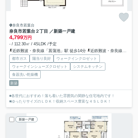
奈良市若葉台
奈良市若葉台２丁目 ／新築一戸建
4,799
万円
- / 112.30㎡ / 4SLDK /予定
近鉄難波・奈良線「菖蒲池」駅 徒歩14分
近鉄難波・奈良線「大和西大寺」駅 徒歩18分
都市ガス
陽当り良好
ウォークインクロゼット
ウォークインシューズクロゼット
システムキッチン
食器洗い乾燥機
新築
■各世代におすすめ！落ち着いた雰囲気の閑静な住宅地内です！
■ゆったりサイズのＬＤＫ！収納スペース豊富な４ＳＬＤＫ！
新築一戸建