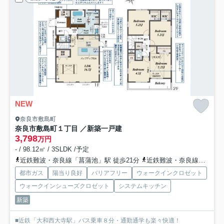
NEW
奈良市敷島町
奈良市敷島町１丁目 ／新築一戸建
3,798
万円
- / 98.12㎡ / 3SLDK /予定
近鉄難波・奈良線「菖蒲池」駅 徒歩21分
近鉄難波・奈良線「大和西大寺」駅 バス8分 「秋篠西」 停歩4分
都市ガス
陽当り良好
バリアフリー
ウォークインクロゼット
ウォークインシューズクロゼット
システムキッチン
新築
■近鉄「大和西大寺駅」バス乗車８分・通勤通学も楽々快適！