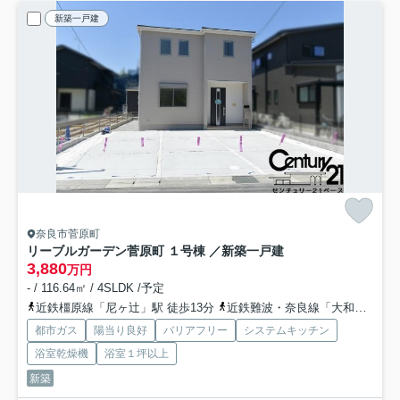
新築一戸建
奈良市菅原町
リーブルガーデン菅原町 １号棟 ／新築一戸建
3,880
万円
- / 116.64㎡ / 4SLDK /予定
近鉄橿原線「尼ヶ辻」駅 徒歩13分
近鉄難波・奈良線「大和西大寺」駅 徒歩21分
都市ガス
陽当り良好
バリアフリー
システムキッチン
浴室乾燥機
浴室１坪以上
新築