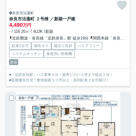
奈良市法蓮町
奈良市法蓮町 ２号棟 ／新築一戸建
4,490
万円
- / 116.20㎡ / 4LDK /新築
近鉄難波・奈良線「近鉄奈良」駅 徒歩19分
関西本線「奈良」駅 バス12分 「法蓮町」 停歩2分
駐車2台可
都市ガス
陽当り良好
バリアフリー
システムキッチン
食器洗い乾燥機
新築
■「近鉄奈良駅」バス乗車５分！最寄りのバス停まで徒歩２分！
■長期優良住宅！敷地面積５０坪以上・並列駐車２台可能◎！
新築一戸建