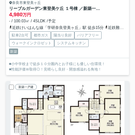
奈良市東登美ヶ丘
リーブルガーデン東登美ケ丘 １号棟 ／新築一戸建
4,980
万円
- / 100.03㎡ / 4SLDK /予定
近鉄けいはんな線「学研奈良登美ヶ丘」駅 徒歩15分
近鉄難波・奈良線「菖蒲池」駅 徒歩35分
駐車2台可
都市ガス
陽当り良好
バリアフリー
ウォークインクロゼット
システムキッチン
新築
■小中学校まで徒歩１０分圏内とお子様にも優しい住環境！
■性能評価Ｗ取得◎！見晴らし良好・開放感溢れる角地！
新築一戸建