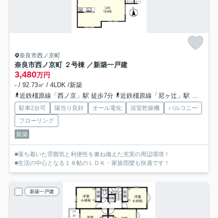
奈良市西ノ京町
奈良市西ノ京町 ２号棟 ／新築一戸建
3,480
万円
- / 92.73㎡ / 4LDK /新築
近鉄橿原線「西ノ京」駅 徒歩7分
近鉄橿原線「尼ヶ辻」駅 徒歩20分
駐車2台可
陽当り良好
オール電化
浴室乾燥機
バルコニー
フローリング
新築
■落ち着いた雰囲気と利便性を兼ね備えた充実の周辺環境！
■生活の中心となる１８帖のＬＤＫ・家族団欒も快適です！
新築一戸建