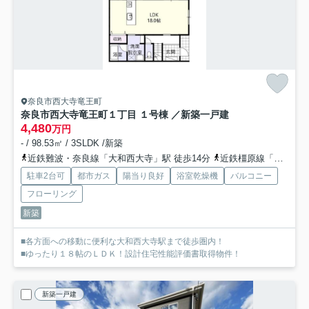
奈良市西大寺竜王町
奈良市西大寺竜王町１丁目 １号棟 ／新築一戸建
4,480
万円
- / 98.53㎡ / 3SLDK /新築
近鉄難波・奈良線「大和西大寺」駅 徒歩14分
近鉄橿原線「大和西大寺」駅 徒歩14分
駐車2台可
都市ガス
陽当り良好
浴室乾燥機
バルコニー
フローリング
新築
■各方面への移動に便利な大和西大寺駅まで徒歩圏内！
■ゆったり１８帖のＬＤＫ！設計住宅性能評価書取得物件！
新築一戸建