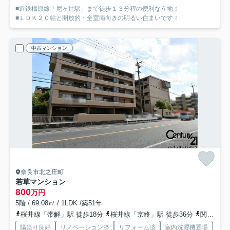
■近鉄橿原線「尼ヶ辻駅」まで徒歩１３分程の便利な立地！
■ＬＤＫ２０帖と開放的・全室南向きの明るい住まいです！
中古マンション
奈良市北之庄町
若草マンション
800
万円
5階 / 69.08㎡ / 1LDK /築51年
桜井線「帯解」駅 徒歩18分
桜井線「京終」駅 徒歩36分
関西本線「郡山」駅 徒歩41分
陽当り良好
リノベーション済
リフォーム済
室内洗濯機置場