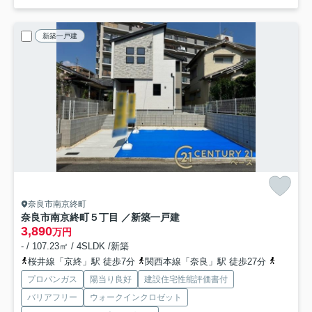
新築一戸建
奈良市南京終町
奈良市南京終町５丁目 ／新築一戸建
3,890
万円
- / 107.23㎡ / 4SLDK /新築
桜井線「京終」駅 徒歩7分
関西本線「奈良」駅 徒歩27分
奈良線「
プロパンガス
陽当り良好
建設住宅性能評価書付
バリアフリー
ウォークインクロゼット