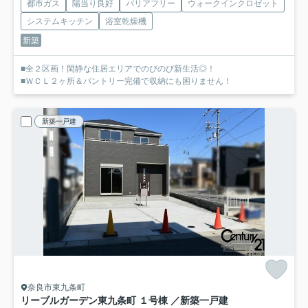
都市ガス
陽当り良好
バリアフリー
ウォークインクロゼット
システムキッチン
浴室乾燥機
新築
■全２区画！閑静な住居エリアでのびのび新生活◎！
■ＷＣＬ２ヶ所＆パントリー完備で収納にも困りません！
新築一戸建
奈良市東九条町
リーブルガーデン東九条町 １号棟 ／新築一戸建