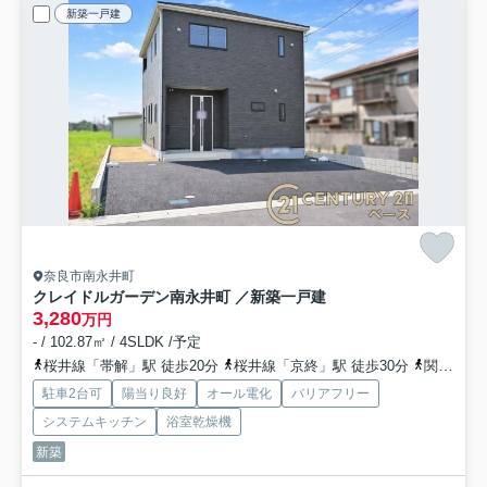
新築一戸建
奈良市南永井町
クレイドルガーデン南永井町 ／新築一戸建
3,280
万円
- / 102.87㎡ / 4SLDK /予定
桜井線「帯解」駅 徒歩20分
桜井線「京終」駅 徒歩30分
関西本線「奈良」駅 徒歩43分
駐車2台可
陽当り良好
オール電化
バリアフリー
システムキッチン
浴室乾燥機
新築