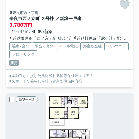
奈良市西ノ京町
奈良市西ノ京町 ３号棟 ／新築一戸建
3,780
万円
- / 96.47㎡ / 4LDK /新築
近鉄橿原線「西ノ京」駅 徒歩7分
近鉄橿原線「尼ヶ辻」駅 徒歩20分
駐車2台可
陽当り良好
オール電化
浴室乾燥機
バルコニー
フローリング
新築
■薬師寺が近接した風情溢れる閑静な住居エリア！
■スマートな暮らしが叶う豊富な設備内容◎！
新築一戸建