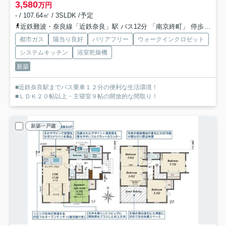
3,580
万円
- / 107.64㎡ / 3SLDK /予定
近鉄難波・奈良線「近鉄奈良」駅 バス12分 「南京終町」 停歩6分
都市ガス
陽当り良好
バリアフリー
ウォークインクロゼット
システムキッチン
浴室乾燥機
新築
■近鉄奈良駅までバス乗車１２分の便利な生活環境！
■ＬＤＫ２０帖以上・主寝室９帖の開放的な間取り！
新築一戸建