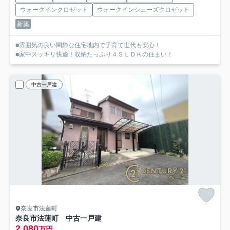
ウォークインクロゼット
ウォークインシューズクロゼット
新築
■雰囲気の良い閑静な住宅地内で子育て世代も安心！
■家中スッキリ快適！収納たっぷり４ＳＬＤＫの住まい！
中古一戸建
奈良市法蓮町
奈良市法蓮町 中古一戸建
2,080
万円