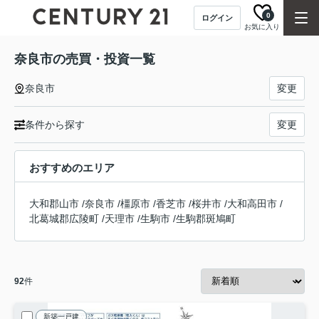
0
ログイン
お気に入り
奈良市の売買・投資一覧
奈良市
変更
条件から探す
変更
おすすめのエリア
大和郡山市
/
奈良市
/
橿原市
/
香芝市
/
桜井市
/
大和高田市
/
北葛城郡広陵町
/
天理市
/
生駒市
/
生駒郡斑鳩町
92
件
新築一戸建