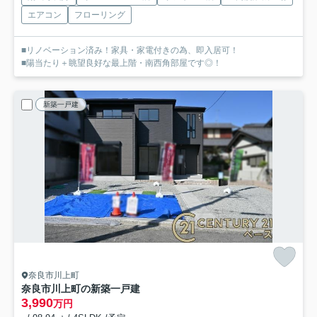
エアコン
フローリング
■リノベーション済み！家具・家電付きの為、即入居可！
■陽当たり＋眺望良好な最上階・南西角部屋です◎！
新築一戸建
奈良市川上町
奈良市川上町の新築一戸建
3,990
万円