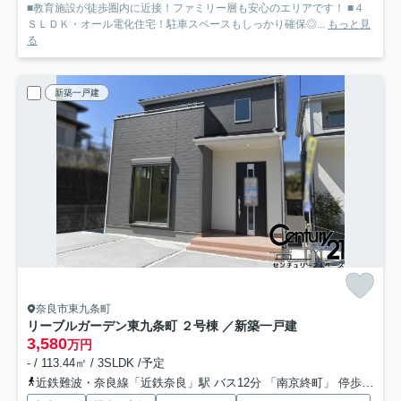
■教育施設が徒歩圏内に近接！ファミリー層も安心のエリアです！ ■４
ＳＬＤＫ・オール電化住宅！駐車スペースもしっかり確保◎...
もっと見
る
新築一戸建
奈良市東九条町
リーブルガーデン東九条町 ２号棟 ／新築一戸建
3,580
万円
- / 113.44㎡ / 3SLDK /予定
近鉄難波・奈良線「近鉄奈良」駅 バス12分 「南京終町」 停歩6分