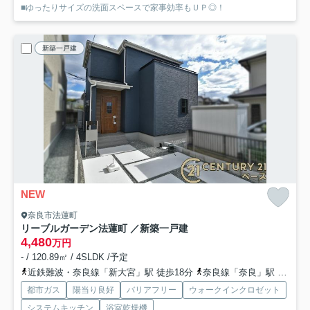
■ゆったりサイズの洗面スペースで家事効率もＵＰ◎！
新築一戸建
NEW
奈良市法蓮町
リーブルガーデン法蓮町 ／新築一戸建
4,480
万円
- / 120.89㎡ / 4SLDK /予定
近鉄難波・奈良線「新大宮」駅 徒歩18分
奈良線「奈良」駅 バス9分 「法蓮町」 停歩6分
都市ガス
陽当り良好
バリアフリー
ウォークインクロゼット
システムキッチン
浴室乾燥機