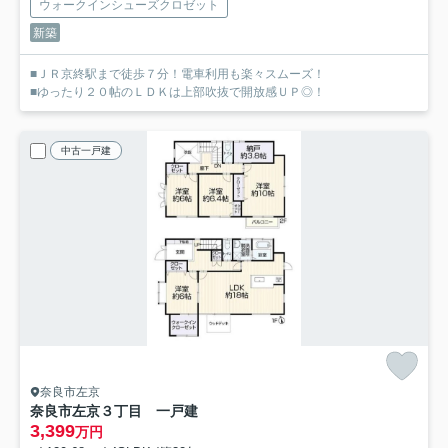
ウォークインシューズクロゼット
新築
■ＪＲ京終駅まで徒歩７分！電車利用も楽々スムーズ！
■ゆったり２０帖のＬＤＫは上部吹抜で開放感ＵＰ◎！
中古一戸建
奈良市左京
奈良市左京３丁目 一戸建
3,399
万円