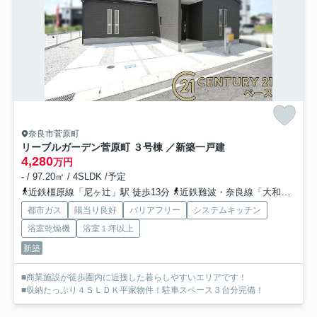
奈良市菅原町
リーブルガーデン菅原町 ３号棟 ／新築一戸建
4,280
万円
- / 97.20㎡ / 4SLDK /予定
近鉄橿原線「尼ヶ辻」駅 徒歩13分
近鉄難波・奈良線「大和西大寺」駅 徒歩21分
都市ガス
陽当り良好
バリアフリー
システムキッチン
浴室乾燥機
浴室１坪以上
新築
■商業施設が徒歩圏内に近接した暮らしやすいエリアです！
■収納たっぷり４ＳＬＤＫ平家物件！駐車スペース３台分完備！