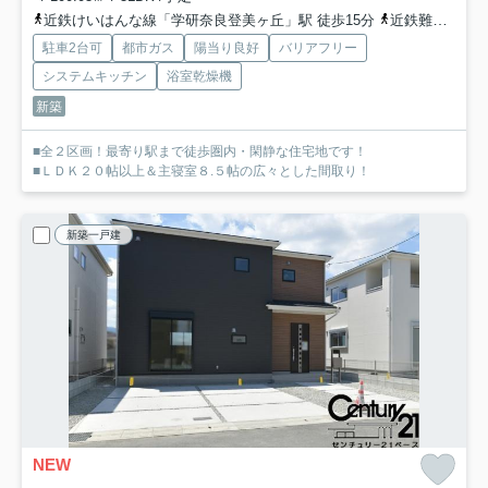
近鉄けいはんな線「学研奈良登美ヶ丘」駅 徒歩15分
近鉄難波・奈良線「菖蒲池」駅 徒歩35分
駐車2台可
都市ガス
陽当り良好
バリアフリー
システムキッチン
浴室乾燥機
新築
■全２区画！最寄り駅まで徒歩圏内・閑静な住宅地です！
■ＬＤＫ２０帖以上＆主寝室８.５帖の広々とした間取り！
新築一戸建
NEW