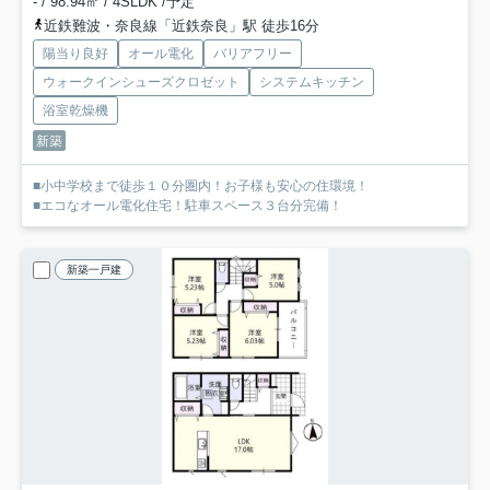
- / 98.94㎡ / 4SLDK /予定
近鉄難波・奈良線「近鉄奈良」駅 徒歩16分
陽当り良好
オール電化
バリアフリー
ウォークインシューズクロゼット
システムキッチン
浴室乾燥機
新築
■小中学校まで徒歩１０分圏内！お子様も安心の住環境！
■エコなオール電化住宅！駐車スペース３台分完備！
新築一戸建