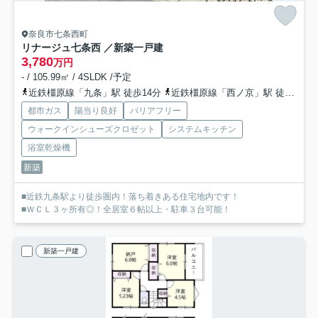
奈良市七条西町
リナージュ七条西 ／新築一戸建
3,780
万円
- / 105.99㎡ / 4SLDK /予定
近鉄橿原線「九条」駅 徒歩14分
近鉄橿原線「西ノ京」駅 徒歩21分
都市ガス
陽当り良好
バリアフリー
ウォークインシューズクロゼット
システムキッチン
浴室乾燥機
新築
■近鉄九条駅より徒歩圏内！落ち着きある住宅地内です！
■ＷＣＬ３ヶ所有◎！全居室６帖以上・駐車３台可能！
新築一戸建