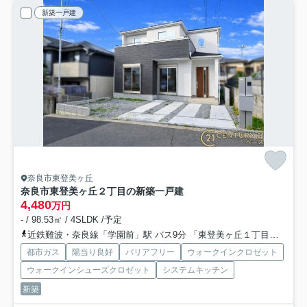
新築一戸建
奈良市東登美ヶ丘
奈良市東登美ヶ丘２丁目の新築一戸建
4,480
万円
- / 98.53㎡ / 4SLDK /予定
近鉄難波・奈良線「学園前」駅 バス9分 「東登美ヶ丘１丁目西口」 停歩6分
都市ガス
陽当り良好
バリアフリー
ウォークインクロゼット
ウォークインシューズクロゼット
システムキッチン
新築