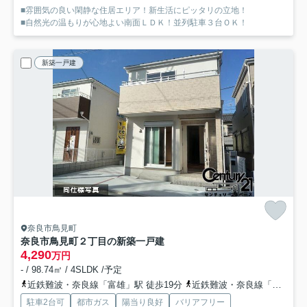
■雰囲気の良い閑静な住居エリア！新生活にピッタリの立地！
■自然光の温もりが心地よい南面ＬＤＫ！並列駐車３台ＯＫ！
新築一戸建
奈良市鳥見町
奈良市鳥見町２丁目の新築一戸建
4,290
万円
- / 98.74㎡ / 4SLDK /予定
近鉄難波・奈良線「富雄」駅 徒歩19分
近鉄難波・奈良線「東生駒」駅 徒歩26分
駐車2台可
都市ガス
陽当り良好
バリアフリー