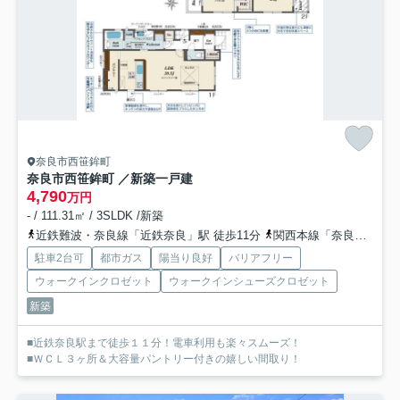
奈良市西笹鉾町
奈良市西笹鉾町 ／新築一戸建
4,790
万円
- / 111.31㎡ / 3SLDK /新築
近鉄難波・奈良線「近鉄奈良」駅 徒歩11分
関西本線「奈良」駅 徒歩25分
駐車2台可
都市ガス
陽当り良好
バリアフリー
ウォークインクロゼット
ウォークインシューズクロゼット
新築
■近鉄奈良駅まで徒歩１１分！電車利用も楽々スムーズ！
■ＷＣＬ３ヶ所＆大容量パントリー付きの嬉しい間取り！