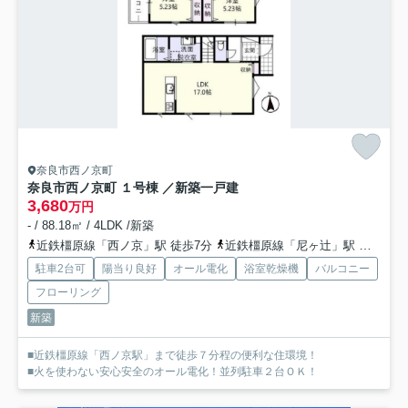
奈良市西ノ京町
奈良市西ノ京町 １号棟 ／新築一戸建
3,680
万円
- / 88.18㎡ / 4LDK /新築
近鉄橿原線「西ノ京」駅 徒歩7分
近鉄橿原線「尼ヶ辻」駅 徒歩20分
駐車2台可
陽当り良好
オール電化
浴室乾燥機
バルコニー
フローリング
新築
■近鉄橿原線「西ノ京駅」まで徒歩７分程の便利な住環境！
■火を使わない安心安全のオール電化！並列駐車２台ＯＫ！