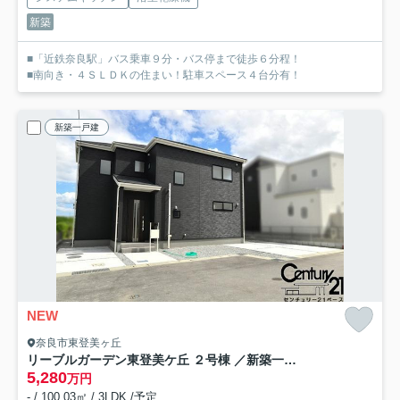
新築
■「近鉄奈良駅」バス乗車９分・バス停まで徒歩６分程！
■南向き・４ＳＬＤＫの住まい！駐車スペース４台分有！
新築一戸建
NEW
奈良市東登美ヶ丘
リーブルガーデン東登美ケ丘 ２号棟 ／新築一戸建
5,280
万円
- / 100.03㎡ / 3LDK /予定