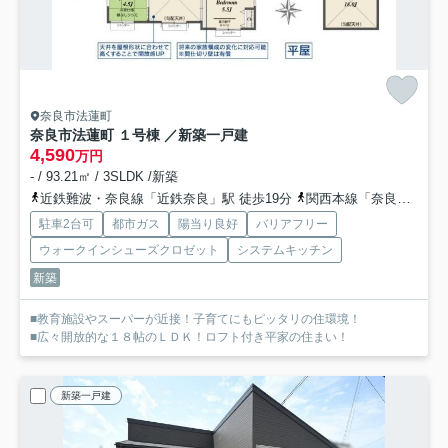
奈良市法蓮町
奈良市法蓮町 １号棟 ／新築一戸建
4,590
万円
- / 93.21㎡ / 3SLDK /新築
近鉄難波・奈良線「近鉄奈良」駅 徒歩19分
関西本線「奈良」駅 バス12分 「法蓮町」 停歩2分
駐車2台可
都市ガス
陽当り良好
バリアフリー
ウォークインシューズクロゼット
システムキッチン
新築
■教育施設やスーパーが近接！子育てにもピッタリの住環境！
■広々開放的な１８帖のＬＤＫ！ロフト付き平家の住まい！
新築一戸建