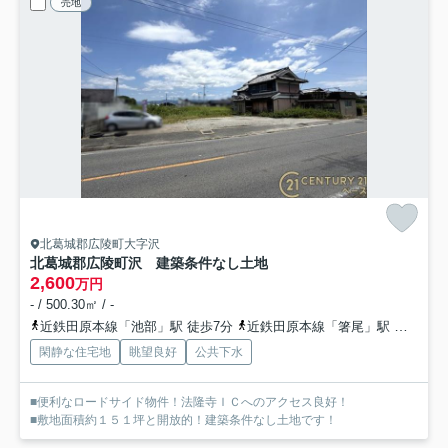
売地
北葛城郡広陵町大字沢
北葛城郡広陵町沢 建築条件なし土地
2,600
万円
- / 500.30㎡ / -
近鉄田原本線「池部」駅 徒歩7分
近鉄田原本線「箸尾」駅 徒歩19分
閑静な住宅地
眺望良好
公共下水
■便利なロードサイド物件！法隆寺ＩＣへのアクセス良好！
■敷地面積約１５１坪と開放的！建築条件なし土地です！