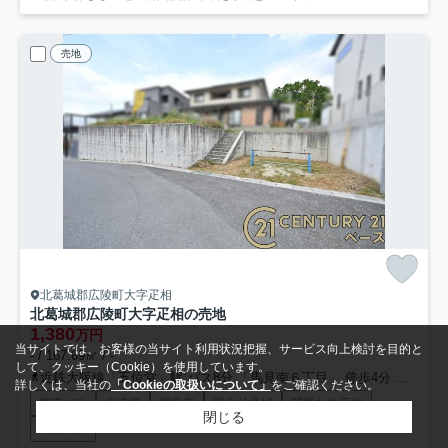
売地
北葛城郡広陵町大字疋相
北葛城郡広陵町大字疋相の売地
1,380
万円
当サイトでは、お客様の当サイト利用状況把握、サービス向上検討を目的と
- / 167.69㎡ / -
して、クッキー（Cookie）を使用しています。
近鉄大阪線「五位堂」駅 バス8分 「馬見南６丁目」 停歩4分
近鉄大
詳しくは、当社の
「Cookieの取扱いについて」
をご確認ください。
都市ガス
南道路
電気有
陽当り良好
閑静な住宅地
閉じる
眺望良好