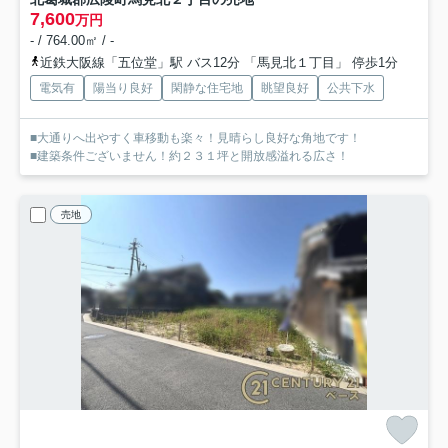
7,600
万円
- / 764.00㎡ / -
近鉄大阪線「五位堂」駅 バス12分 「馬見北１丁目」 停歩1分
電気有
陽当り良好
閑静な住宅地
眺望良好
公共下水
■大通りへ出やすく車移動も楽々！見晴らし良好な角地です！
■建築条件ございません！約２３１坪と開放感溢れる広さ！
売地