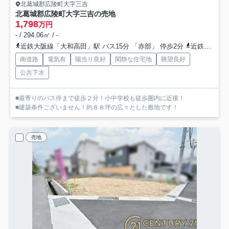
北葛城郡広陵町大字三吉
北葛城郡広陵町大字三吉の売地
1,798
万円
- / 294.06㎡ / -
近鉄大阪線「大和高田」駅 バス15分 「赤部」 停歩2分
近鉄大阪線「築山」駅 徒歩37分
南道路
電気有
陽当り良好
閑静な住宅地
眺望良好
公共下水
■最寄りのバス停まで徒歩２分！小中学校も徒歩圏内に近接！
■建築条件ございません！約８８坪の広々とした敷地です！
売地