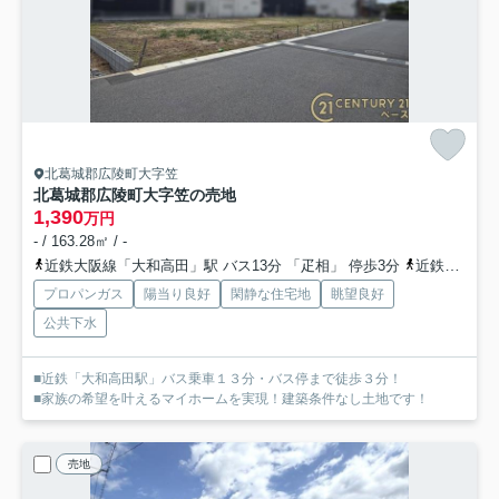
北葛城郡広陵町大字笠
北葛城郡広陵町大字笠の売地
1,390
万円
- / 163.28㎡ / -
近鉄大阪線「大和高田」駅 バス13分 「疋相」 停歩3分
近鉄大阪線「築山」駅 徒歩34分
プロパンガス
陽当り良好
閑静な住宅地
眺望良好
公共下水
■近鉄「大和高田駅」バス乗車１３分・バス停まで徒歩３分！
■家族の希望を叶えるマイホームを実現！建築条件なし土地です！
売地