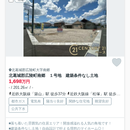
北葛城郡広陵町大字南郷
北葛城郡広陵町南郷 １号地 建築条件なし土地
1,698
万円
- / 201.26㎡ / -
近鉄大阪線「築山」駅 徒歩37分
近鉄大阪線「松塚」駅 徒歩37分
都市ガス
電気有
陽当り良好
閑静な住宅地
眺望良好
公共下水
■落ち着いた雰囲気の住居エリア！開放感溢れる人気の角地です！
■建築条件なし土地！自由設計で叶える理想のマイホーム◎！