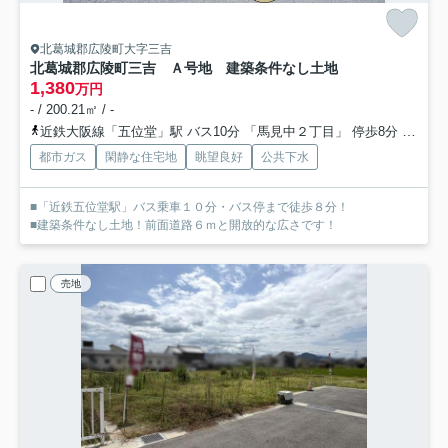
北葛城郡広陵町大字三吉
北葛城郡広陵町三吉 Ａ号地 建築条件なし土地
1,380
万円
- / 200.21㎡ / -
近鉄大阪線「五位堂」駅 バス10分 「馬見中２丁目」 停歩8分
近鉄大
都市ガス
閑静な住宅地
眺望良好
公共下水
■「近鉄五位堂駅」バス乗車１０分・バス停まで徒歩８分！
■建築条件なし土地！前面道路６ｍと開放的な広さです！
売地