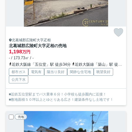
北葛城郡広陵町大字疋相
北葛城郡広陵町大字疋相の売地
1,198
万円
- / 173.73㎡ / -
近鉄大阪線「五位堂」駅 徒歩34分
近鉄大阪線「築山」駅 徒歩30分
都市ガス
電気有
陽当り良好
閑静な住宅地
眺望良好
公共下水
■近鉄五位堂駅までバス乗車６分！小学校も徒歩圏内に近接！
■敷地面積５０坪以上とゆとりある広さ！建築条件なし土地です！
売地