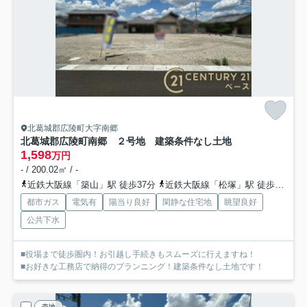
北葛城郡広陵町大字南郷
北葛城郡広陵町南郷 ２号地 建築条件なし土地
1,598
万円
- / 200.02㎡ / -
近鉄大阪線「築山」駅 徒歩37分
近鉄大阪線「松塚」駅 徒歩37分
都市ガス
電気有
陽当り良好
閑静な住宅地
眺望良好
公共下水
■役場まで徒歩圏内！お引越し手続きもスムーズに行えますね！
■お好きな工務店で納得のプランニング！建築条件なし土地です！
売地