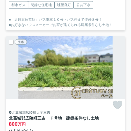
都市ガス
閑静な住宅地
眺望良好
公共下水
■「近鉄五位堂駅」バス乗車１０分・バス停まで徒歩８分！
■お好きなハウスメーカーでお家が建てられる建築条件なし土地！
売地
北葛城郡広陵町大字三吉
北葛城郡広陵町三吉 Ｆ号地 建築条件なし土地
800
万円
- / 139.52㎡ / -