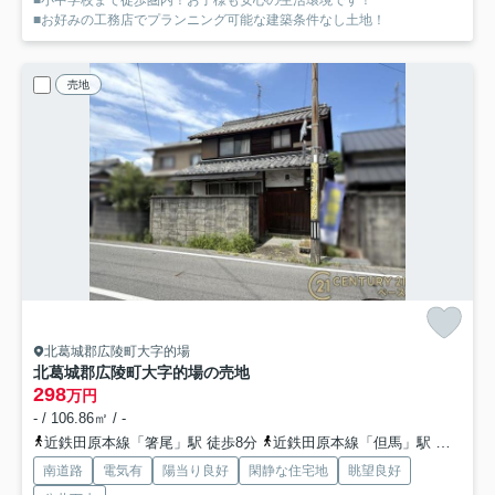
■小中学校まで徒歩圏内！お子様も安心の生活環境です！
■お好みの工務店でプランニング可能な建築条件なし土地！
売地
北葛城郡広陵町大字的場
北葛城郡広陵町大字的場の売地
298
万円
- / 106.86㎡ / -
近鉄田原本線「箸尾」駅 徒歩8分
近鉄田原本線「但馬」駅 徒歩20分
南道路
電気有
陽当り良好
閑静な住宅地
眺望良好