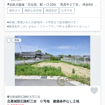
近鉄大阪線「五位堂」駅 バス10分 「馬見中２丁目」 停歩8分
近鉄大
都市ガス
閑静な住宅地
眺望良好
公共下水
■綺麗に整備された分譲地内！小学校まで徒歩圏内です！
■建築条件ございません！フリープランで叶える夢のマイホーム！
売地
北葛城郡広陵町大字三吉
北葛城郡広陵町三吉 Ｄ号地 建築条件なし土地