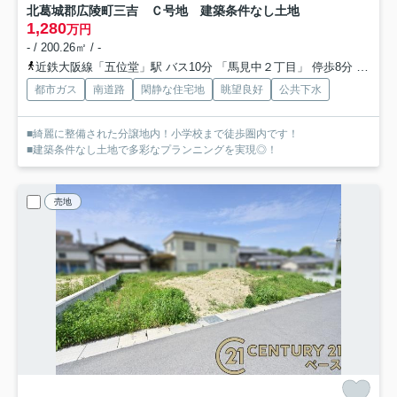
北葛城郡広陵町三吉 Ｃ号地 建築条件なし土地
1,280
万円
- / 200.26㎡ / -
近鉄大阪線「五位堂」駅 バス10分 「馬見中２丁目」 停歩8分
近鉄大
都市ガス
南道路
閑静な住宅地
眺望良好
公共下水
■綺麗に整備された分譲地内！小学校まで徒歩圏内です！
■建築条件なし土地で多彩なプランニングを実現◎！
売地