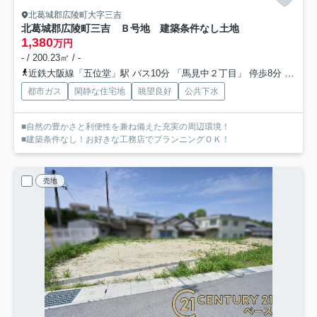
北葛城郡広陵町大字三吉
北葛城郡広陵町三吉 Ｂ号地 建築条件なし土地
1,380
万円
- / 200.23㎡ / -
近鉄大阪線「五位堂」駅 バス10分 「馬見中２丁目」 停歩8分
近鉄大
都市ガス
閑静な住宅地
眺望良好
公共下水
■自然の豊かさと利便性を兼ね備えた充実の周辺環境！
■建築条件なし！お好きな工務店でプランニングＯＫ！
売地