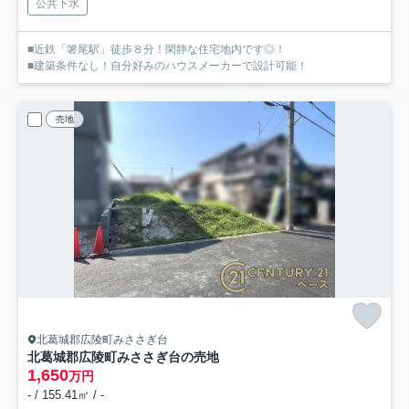
公共下水
■近鉄「箸尾駅」徒歩８分！閑静な住宅地内です◎！
■建築条件なし！自分好みのハウスメーカーで設計可能！
売地
北葛城郡広陵町みささぎ台
北葛城郡広陵町みささぎ台の売地
1,650
万円
- / 155.41㎡ / -