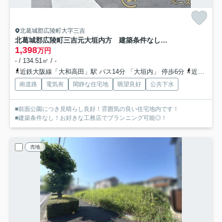
北葛城郡広陵町大字三吉
北葛城郡広陵町三吉元大垣内方 建築条件なし土地
1,398
万円
- / 134.51㎡ / -
近鉄大阪線「大和高田」駅 バス14分 「大垣内」 停歩6分
近鉄大阪線「築山」駅 徒歩35分
南道路
電気有
閑静な住宅地
眺望良好
公共下水
■前面公園につき見晴らし良好！雰囲気の良い住宅地内です！
■建築条件なし！お好きな工務店でプランニング可能◎！
売地