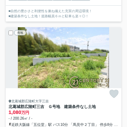
■自然の豊かさと利便性を兼ね備えた充実の周辺環境！
■建築条件なし土地！道路幅員６ｍと駐車も楽々◎！
売地
北葛城郡広陵町大字三吉
北葛城郡広陵町三吉 Ｇ号地 建築条件なし土地
1,080
万円
- / 200.26㎡ / -
近鉄大阪線「五位堂」駅 バス10分 「馬見中２丁目」 停歩8分
近鉄大