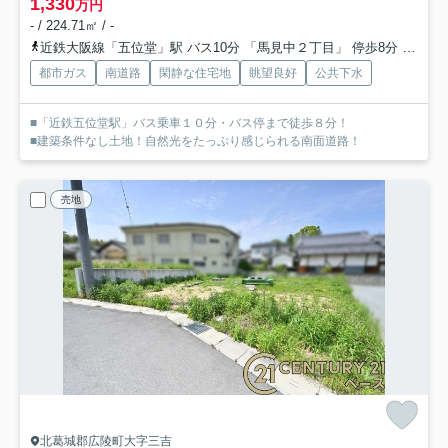
1,330
万円
- / 224.71㎡ / -
近鉄大阪線「五位堂」駅 バス10分 「馬見中２丁目」 停歩8分
近鉄大
都市ガス
南道路
閑静な住宅地
眺望良好
公共下水
■「近鉄五位堂駅」バス乗車１０分・バス停まで徒歩８分！
■建築条件なし土地！自然光をたっぷり感じられる南面道路！
売地
北葛城郡広陵町大字三吉