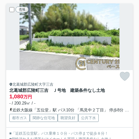
売地
北葛城郡広陵町大字三吉
北葛城郡広陵町三吉 Ｊ号地 建築条件なし土地
1,080
万円
- / 200.29㎡ / -
近鉄大阪線「五位堂」駅 バス10分 「馬見中２丁目」 停歩8分
近鉄大
都市ガス
閑静な住宅地
眺望良好
公共下水
■「近鉄五位堂駅」バス乗車１０分・バス停まで徒歩８分！