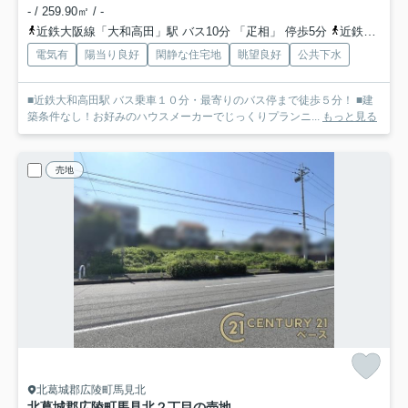
- / 259.90㎡ / -
近鉄大阪線「大和高田」駅 バス10分 「疋相」 停歩5分
近鉄大阪線「築山」駅 徒歩30分
電気有
陽当り良好
閑静な住宅地
眺望良好
公共下水
■近鉄大和高田駅 バス乗車１０分・最寄りのバス停まで徒歩５分！ ■建
築条件なし！お好みのハウスメーカーでじっくりプランニ...
もっと見る
売地
北葛城郡広陵町馬見北
北葛城郡広陵町馬見北２丁目の売地