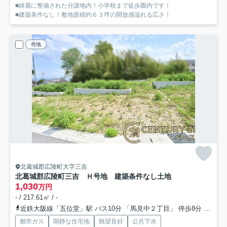
■綺麗に整備された分譲地内！小学校まで徒歩圏内です！
■建築条件なし！敷地面積約６３坪の開放感溢れる広さ！
売地
北葛城郡広陵町大字三吉
北葛城郡広陵町三吉 Ｈ号地 建築条件なし土地
1,030
万円
- / 217.61㎡ / -
近鉄大阪線「五位堂」駅 バス10分 「馬見中２丁目」 停歩8分
近鉄大
都市ガス
閑静な住宅地
眺望良好
公共下水