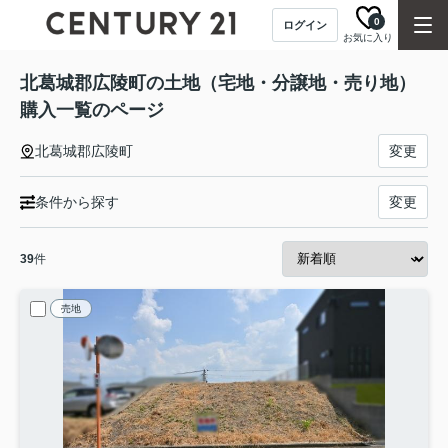
0
ログイン
お気に入り
北葛城郡広陵町の土地（宅地・分譲地・売り地）
購入一覧のページ
北葛城郡広陵町
変更
条件から探す
変更
39
件
売地