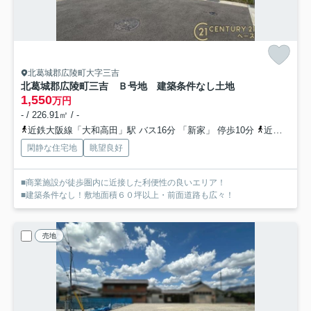
北葛城郡広陵町大字三吉
北葛城郡広陵町三吉 Ｂ号地 建築条件なし土地
1,550
万円
- / 226.91㎡ / -
近鉄大阪線「大和高田」駅 バス16分 「新家」 停歩10分
近鉄田原本線「箸尾」駅 徒歩31分
閑静な住宅地
眺望良好
■商業施設が徒歩圏内に近接した利便性の良いエリア！
■建築条件なし！敷地面積６０坪以上・前面道路も広々！
売地