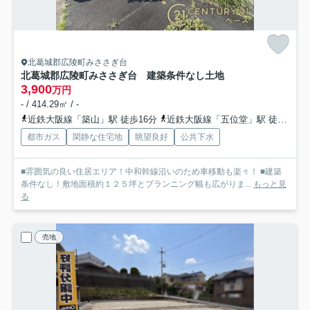
北葛城郡広陵町みささぎ台
北葛城郡広陵町みささぎ台 建築条件なし土地
3,900
万円
- / 414.29㎡ / -
近鉄大阪線「築山」駅 徒歩16分
近鉄大阪線「五位堂」駅 徒歩23分
都市ガス
閑静な住宅地
眺望良好
公共下水
■雰囲気の良い住居エリア！中和幹線沿いのため車移動も楽々！ ■建築
条件なし！敷地面積約１２５坪とプランニング幅も広がりま...
もっと見
る
売地