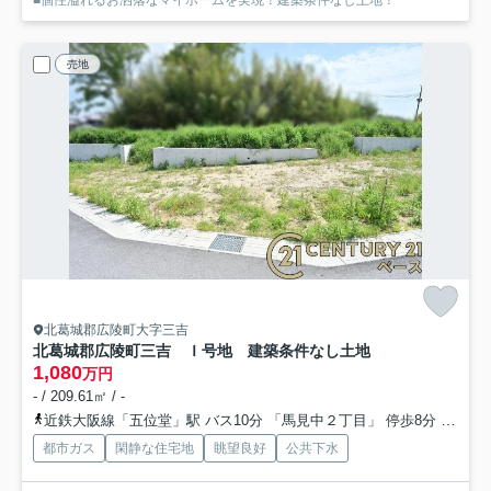
■個性溢れるお洒落なマイホームを実現！建築条件なし土地！
売地
北葛城郡広陵町大字三吉
北葛城郡広陵町三吉 Ｉ号地 建築条件なし土地
1,080
万円
- / 209.61㎡ / -
近鉄大阪線「五位堂」駅 バス10分 「馬見中２丁目」 停歩8分
近鉄大
都市ガス
閑静な住宅地
眺望良好
公共下水