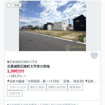
売地
北葛城郡広陵町大字笠
北葛城郡広陵町大字笠の売地
1,390
万円
- / 163.27㎡ / -
近鉄大阪線「大和高田」駅 バス13分 「疋相」 停歩3分
近鉄大阪線「築山」駅 徒歩34分
プロパンガス
陽当り良好
閑静な住宅地
眺望良好
公共下水