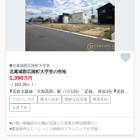
北葛城郡広陵町大字笠
北葛城郡広陵町大字笠の売地
1,390
万円
- / 163.28㎡ / -
近鉄大阪線「大和高田」駅 バス13分 「疋相」 停歩3分
近鉄大阪線「築山」駅 徒歩34分
プロパンガス
陽当り良好
閑静な住宅地
眺望良好
公共下水
■お買い物施設や公園が近接した充実の周辺環境◎！
■建築条件なし！じっくり納得のプランニングが可能！