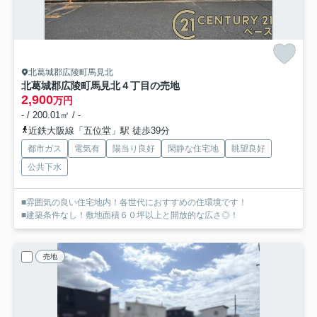
北葛城郡広陵町馬見北
北葛城郡広陵町馬見北４丁目の売地
2,900
万円
- / 200.01㎡ / -
近鉄大阪線「五位堂」駅 徒歩39分
都市ガス
電気有
陽当り良好
閑静な住宅地
眺望良好
公共下水
■雰囲気の良い住宅地内！各世代におすすめの住環境です！
■建築条件なし！敷地面積６０坪以上と開放的な広さ◎！
売地