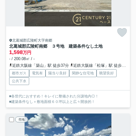
北葛城郡広陵町大字南郷
北葛城郡広陵町南郷 ３号地 建築条件なし土地
1,598
万円
- / 200.08㎡ / -
近鉄大阪線「築山」駅 徒歩37分
近鉄大阪線「松塚」駅 徒歩37分
都市ガス
電気有
陽当り良好
閑静な住宅地
眺望良好
公共下水
■各世代におすすめ！キレイに整備された分譲地内◎！
■建築条件なし＋敷地面積６０坪以上と広々開放的！
売地