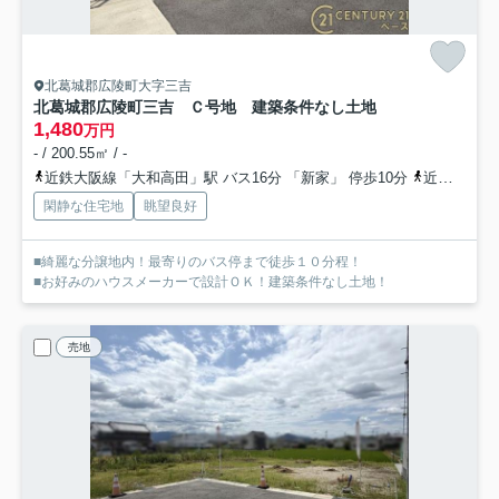
北葛城郡広陵町大字三吉
北葛城郡広陵町三吉 Ｃ号地 建築条件なし土地
1,480
万円
- / 200.55㎡ / -
近鉄大阪線「大和高田」駅 バス16分 「新家」 停歩10分
近鉄田原本線「箸尾」駅 徒歩31分
閑静な住宅地
眺望良好
■綺麗な分譲地内！最寄りのバス停まで徒歩１０分程！
■お好みのハウスメーカーで設計ＯＫ！建築条件なし土地！
売地