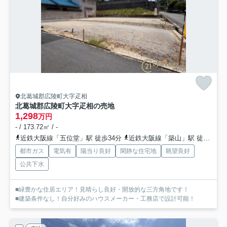
北葛城郡広陵町大字疋相
北葛城郡広陵町大字疋相の売地
1,298
万円
- / 173.72㎡ / -
近鉄大阪線「五位堂」駅 徒歩34分
近鉄大阪線「築山」駅 徒歩30分
都市ガス
電気有
陽当り良好
閑静な住宅地
眺望良好
公共下水
■緑豊かな住居エリア！見晴らし良好・開放的な三方角地です！
■建築条件なし！自分好みのハウスメーカー・工務店で設計可能！