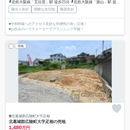
近鉄大阪線「五位堂」駅 徒歩21分
近鉄大阪線「築山」駅 徒歩17分
陽当り良好
閑静な住宅地
眺望良好
■中和幹線へのアクセス良好な利便性の良い立地！
■お好みのハウスメーカーでプランニング可能！
売地
北葛城郡広陵町大字疋相
北葛城郡広陵町大字疋相の売地
1,480
万円