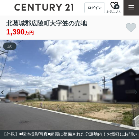
0
ログイン
お気に入り
北葛城郡広陵町大字笠の売地
1,390
万円
1
/
6
【外観】■現地撮影写真■綺麗に整備された分譲地内！お気軽にお問い