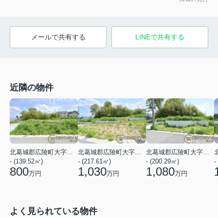
メールで共有する
LINEで共有する
近隣の物件
北葛城郡広陵町大字三吉
北葛城郡広陵町大字三吉
北葛城郡広陵町大字三吉
- (139.52㎡)
- (217.61㎡)
- (200.29㎡)
-
800
1,030
1,080
万円
万円
万円
よく見られている物件