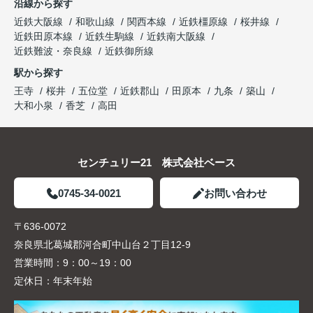
沿線から探す
近鉄大阪線
和歌山線
関西本線
近鉄橿原線
桜井線
近鉄田原本線
近鉄生駒線
近鉄南大阪線
近鉄難波・奈良線
近鉄御所線
駅から探す
王寺
桜井
五位堂
近鉄郡山
田原本
九条
築山
大和小泉
香芝
高田
センチュリー21 株式会社ベース
0745-34-0021
お問い合わせ
〒636-0072
奈良県北葛城郡河合町中山台２丁目12-9
営業時間：
9：00～19：00
定休日：
年末年始