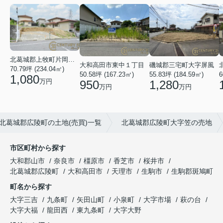
北葛城郡上牧町片岡台１丁目
大和高田市東中１丁目
磯城郡三宅町大字屏風
70.79坪 (234.04㎡)
50.58坪 (167.23㎡)
55.83坪 (184.59㎡)
6
1,080
万円
950
1,280
万円
万円
北葛城郡広陵町の土地(売買)一覧
北葛城郡広陵町大字笠の売地
市区町村から探す
大和郡山市
奈良市
橿原市
香芝市
桜井市
北葛城郡広陵町
大和高田市
天理市
生駒市
生駒郡斑鳩町
町名から探す
大字三吉
九条町
矢田山町
小泉町
大字市場
萩の台
大字大福
龍田西
東九条町
大字大野