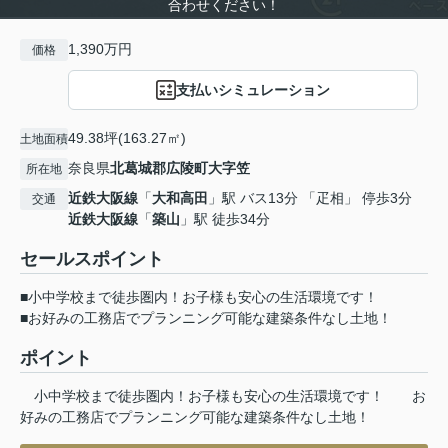
合わせください！
1,390万円
価格
支払いシミュレーション
49.38坪(163.27㎡)
土地面積
奈良県
北葛城郡広陵町
大字笠
所在地
近鉄大阪線
「
大和高田
」駅 バス13分 「疋相」 停歩3分
交通
近鉄大阪線
「
築山
」駅 徒歩34分
セールスポイント
■小中学校まで徒歩圏内！お子様も安心の生活環境です！
■お好みの工務店でプランニング可能な建築条件なし土地！
ポイント
小中学校まで徒歩圏内！お子様も安心の生活環境です！
お
好みの工務店でプランニング可能な建築条件なし土地！