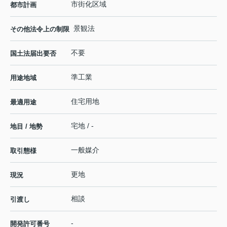
市街化区域
都市計画
景観法
その他法令上の制限
不要
国土法届出要否
準工業
用途地域
住宅用地
最適用途
宅地 / -
地目 / 地勢
一般媒介
取引態様
更地
現況
相談
引渡し
-
開発許可番号