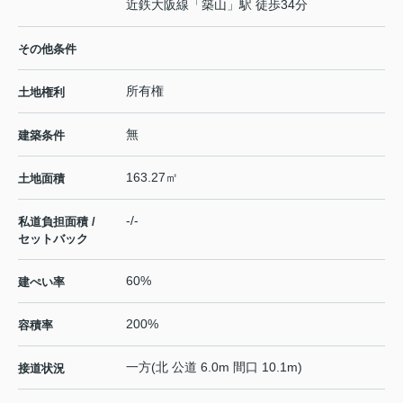
近鉄大阪線
「
築山
」駅 徒歩34分
その他条件
所有権
土地権利
無
建築条件
163.27㎡
土地面積
-/-
私道負担面積 /
セットバック
60%
建ぺい率
200%
容積率
一方(北 公道 6.0m 間口 10.1m)
接道状況