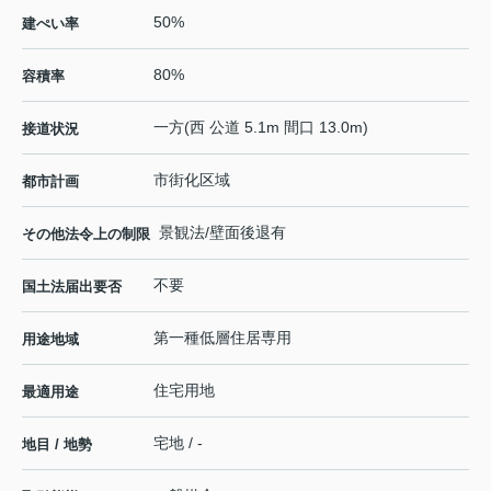
50%
建ぺい率
80%
容積率
一方(西 公道 5.1m 間口 13.0m)
接道状況
市街化区域
都市計画
景観法/壁面後退有
その他法令上の制限
不要
国土法届出要否
第一種低層住居専用
用途地域
住宅用地
最適用途
宅地 / -
地目 / 地勢