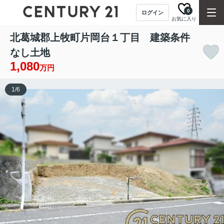
0
ログイン
お気に入り
北葛城郡上牧町片岡台１丁目 建築条件
なし土地
1,080
万円
1
/
6