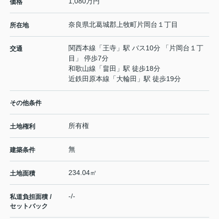
1,080万円
価格
奈良県
北葛城郡上牧町
片岡台
１丁目
所在地
関西本線
「
王寺
」駅 バス10分 「片岡台１丁
交通
目」 停歩7分
和歌山線
「
畠田
」駅 徒歩18分
近鉄田原本線
「
大輪田
」駅 徒歩19分
その他条件
所有権
土地権利
無
建築条件
234.04㎡
土地面積
-/-
私道負担面積 /
セットバック