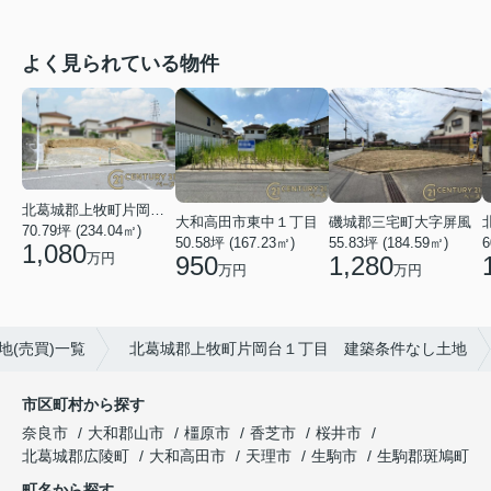
よく見られている物件
北葛城郡上牧町片岡台１丁目
大和高田市東中１丁目
磯城郡三宅町大字屏風
70.79坪 (234.04㎡)
50.58坪 (167.23㎡)
55.83坪 (184.59㎡)
6
1,080
万円
950
1,280
万円
万円
地(売買)一覧
北葛城郡上牧町片岡台１丁目 建築条件なし土地
市区町村から探す
奈良市
大和郡山市
橿原市
香芝市
桜井市
北葛城郡広陵町
大和高田市
天理市
生駒市
生駒郡斑鳩町
町名から探す