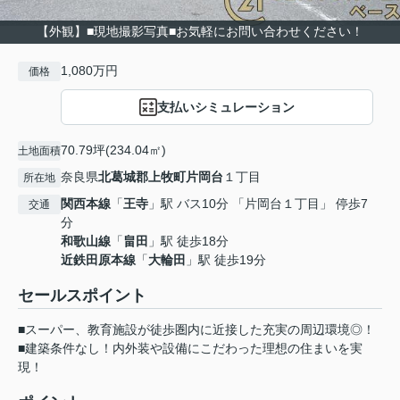
【外観】■現地撮影写真■お気軽にお問い合わせください！
1,080万円
価格
支払いシミュレーション
70.79坪(234.04㎡)
土地面積
奈良県
北葛城郡上牧町
片岡台
１丁目
所在地
関西本線
「
王寺
」駅 バス10分 「片岡台１丁目」 停歩7
交通
分
和歌山線
「
畠田
」駅 徒歩18分
近鉄田原本線
「
大輪田
」駅 徒歩19分
セールスポイント
■スーパー、教育施設が徒歩圏内に近接した充実の周辺環境◎！
■建築条件なし！内外装や設備にこだわった理想の住まいを実
現！