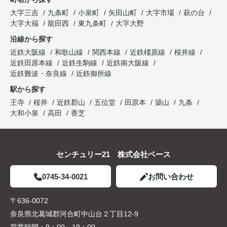
大字三吉
九条町
小泉町
矢田山町
大字市場
萩の台
大字大福
龍田西
東九条町
大字大野
沿線から探す
近鉄大阪線
和歌山線
関西本線
近鉄橿原線
桜井線
近鉄田原本線
近鉄生駒線
近鉄南大阪線
近鉄難波・奈良線
近鉄御所線
駅から探す
王寺
桜井
近鉄郡山
五位堂
田原本
築山
九条
大和小泉
高田
香芝
センチュリー21 株式会社ベース
0745-34-0021
お問い合わせ
〒636-0072
奈良県北葛城郡河合町中山台２丁目12-9