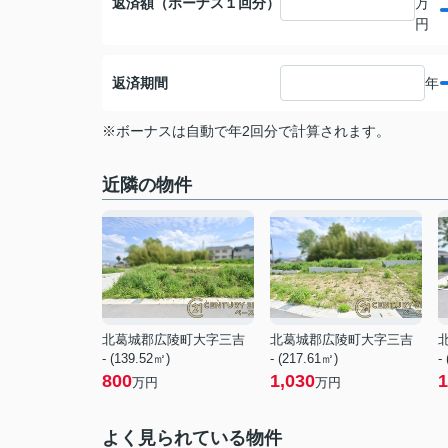
返済額（ボーナス１回分）
万
円
返済期間
年
※ボーナスは自動で年2回分で計算されます。
近隣の物件
北葛城郡広陵町大字三吉
北葛城郡広陵町大字三吉
- (139.52㎡)
- (217.61㎡)
-
800
1,030
1
万円
万円
よく見られている物件