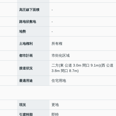
-
高圧線下面積
-
路地状敷地
-
地勢
所有権
土地権利
市街化区域
都市計画
二方(東 公道 3.0m 間口 9.1m)(西 公道
接道状況
3.8m 間口 8.7m)
住宅用地
最適用途
更地
現況
即時
引渡時期