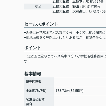
近鉄大阪線
「
五位堂
」駅 徒歩34分
近鉄大阪線
「
築山
」駅 徒歩30分
交通
近鉄大阪線
「
大和高田
」駅 徒歩40
セールスポイント
■近鉄五位堂駅までバス乗車６分！小学校も徒歩圏内に
■敷地面積５０坪以上とゆとりある広さ！建築条件なし
ポイント
近鉄五位堂駅までバス乗車６分！小学校も徒歩圏内
す！
基本情報
-
販売区画数
173.73㎡(52.55坪)
土地面積(坪数)
私道負担面積
-
割合