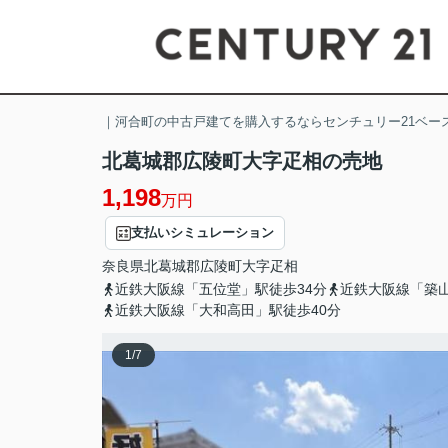
｜河合町の中古戸建てを購入するならセンチュリー21ベー
北葛城郡広陵町大字疋相の売地
1,198
万円
支払いシミュレーション
奈良県
北葛城郡広陵町
大字疋相
近鉄大阪線「五位堂」駅徒歩34分
近鉄大阪線「築山
近鉄大阪線「大和高田」駅徒歩40分
1
/
7