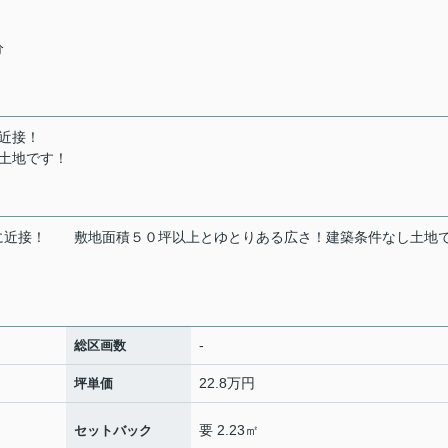
分
近接！
土地です！
に近接！
敷地面積５０坪以上とゆとりある広さ！建築条件なし土地
-
総区画数
22.8万円
坪単価
要 2.23㎡
セットバック