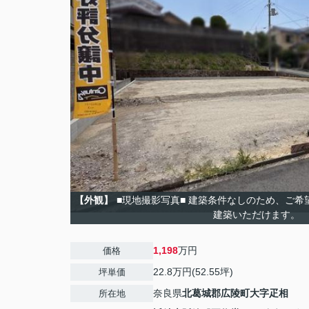
【外観】
■現地撮影写真■ 建築条件なしのため、ご
建築いただけます。
1,198
万円
価格
22.8万円(52.55坪)
坪単価
奈良県
北葛城郡広陵町
大字疋相
所在地