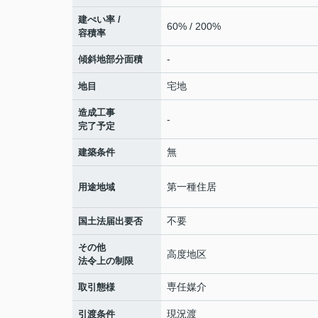
建ぺい率 /
60% / 200%
容積率
-
傾斜地部分面積
宅地
地目
造成工事
-
完了予定
無
建築条件
第一種住居
用途地域
不要
国土法届出要否
その他
高度地区
法令上の制限
専任媒介
取引態様
現況渡
引渡条件