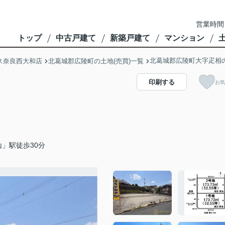
営業時間
トップ
中古戸建て
新築戸建て
マンション
北葛城郡広陵町大字疋相
ス奈良西大和店
北葛城郡広陵町の土地(売買)一覧
印刷する
お気
」駅徒歩30分