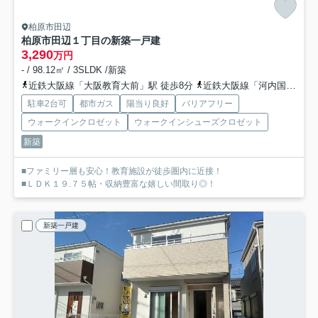
柏原市田辺
柏原市田辺１丁目の新築一戸建
3,290
万円
- / 98.12㎡ / 3SLDK /新築
近鉄大阪線「大阪教育大前」駅 徒歩8分
近鉄大阪線「河内国分」駅 徒歩15分
駐車2台可
都市ガス
陽当り良好
バリアフリー
ウォークインクロゼット
ウォークインシューズクロゼット
新築
■ファミリー層も安心！教育施設が徒歩圏内に近接！
■ＬＤＫ１９.７５帖・収納豊富な嬉しい間取り◎！
新築一戸建