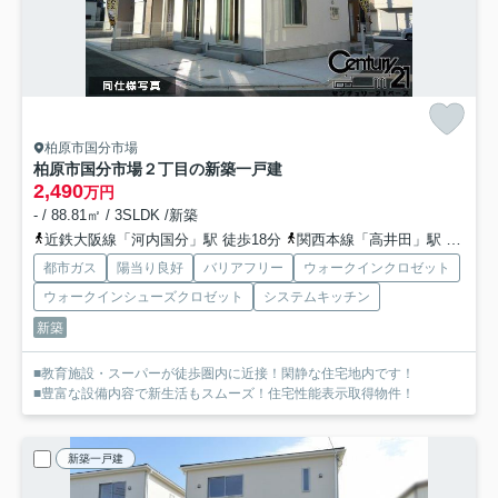
柏原市国分市場
柏原市国分市場２丁目の新築一戸建
2,490
万円
- / 88.81㎡ / 3SLDK /新築
近鉄大阪線「河内国分」駅 徒歩18分
関西本線「高井田」駅 徒歩23分
都市ガス
陽当り良好
バリアフリー
ウォークインクロゼット
ウォークインシューズクロゼット
システムキッチン
新築
■教育施設・スーパーが徒歩圏内に近接！閑静な住宅地内です！
■豊富な設備内容で新生活もスムーズ！住宅性能表示取得物件！
新築一戸建