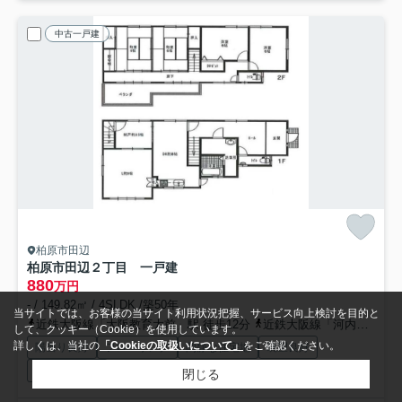
中古一戸建
柏原市田辺
柏原市田辺２丁目 一戸建
880
万円
- / 149.82㎡ / 4SLDK /築50年
当サイトでは、お客様の当サイト利用状況把握、サービス向上検討を目的と
近鉄大阪線「大阪教育大前」駅 徒歩12分
近鉄大阪線「河内国分」駅 徒歩19分
して、クッキー（Cookie）を使用しています。
詳しくは、当社の
「Cookieの取扱いについて」
をご確認ください。
陽当り良好
フローリング
閑静な住宅地
眺望良好
トイレ２ヶ所
閉じる