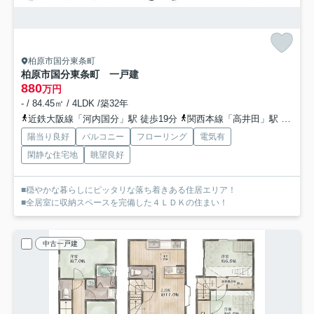
柏原市国分東条町
柏原市国分東条町 一戸建
880
万円
- / 84.45㎡ / 4LDK /築32年
近鉄大阪線「河内国分」駅 徒歩19分
関西本線「高井田」駅 徒歩26分
陽当り良好
バルコニー
フローリング
電気有
閑静な住宅地
眺望良好
■穏やかな暮らしにピッタリな落ち着きある住居エリア！
■全居室に収納スペースを完備した４ＬＤＫの住まい！
中古一戸建