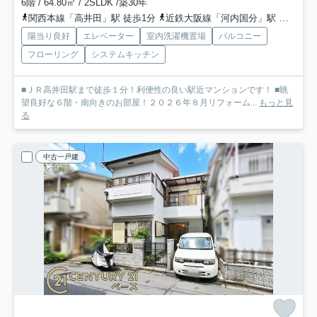
6階 / 64.80㎡ / 2SLDK /築30年
関西本線「高井田」駅 徒歩1分
近鉄大阪線「河内国分」駅 徒歩9分
陽当り良好
エレベーター
室内洗濯機置場
バルコニー
フローリング
システムキッチン
■ＪＲ高井田駅まで徒歩１分！利便性の良い駅近マンションです！ ■眺
望良好な６階・南向きのお部屋！２０２６年８月リフォーム...
もっと見
る
中古一戸建