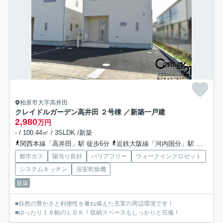
柏原市大字高井田
クレイドルガーデン高井田 ２号棟 ／新築一戸建
2,980
万円
- / 100.44㎡ / 3SLDK /新築
関西本線「高井田」駅 徒歩6分
近鉄大阪線「河内国分」駅 徒歩15分
都市ガス
陽当り良好
バリアフリー
ウォークインクロゼット
システムキッチン
浴室乾燥機
新築
■自然の豊かさと利便性を兼ね備えた充実の周辺環境です！
■ゆったり１８帖のＬＤＫ！収納スペースもしっかりと完備！