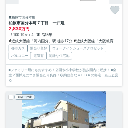
柏原市国分本町
柏原市国分本町７丁目 一戸建
2,830
万円
- / 100.19㎡ / 4LDK /築5年
近鉄大阪線「河内国分」駅 徒歩17分
近鉄大阪線「大阪教育大前」駅 徒歩18分
都市ガス
陽当り良好
ウォークインシューズクロゼット
バルコニー
電気有
閑静な住宅地
■ファミリー層にもおすすめ！公園や小中学校が徒歩圏内に近接！ ■全
室２面採光につき陽当たり良好！収納豊富な４ＬＤＫの邸宅...
もっと見
る
新築一戸建