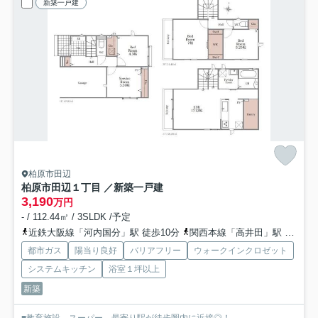
新築一戸建
柏原市田辺
柏原市田辺１丁目 ／新築一戸建
3,190
万円
- / 112.44㎡ / 3SLDK /予定
近鉄大阪線「河内国分」駅 徒歩10分
関西本線「高井田」駅 徒歩17分
都市ガス
陽当り良好
バリアフリー
ウォークインクロゼット
システムキッチン
浴室１坪以上
新築