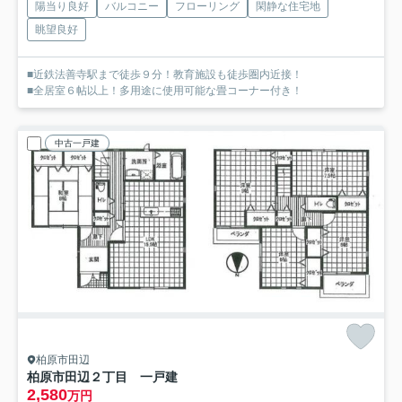
陽当り良好
バルコニー
フローリング
閑静な住宅地
眺望良好
■近鉄法善寺駅まで徒歩９分！教育施設も徒歩圏内近接！
■全居室６帖以上！多用途に使用可能な畳コーナー付き！
中古一戸建
柏原市田辺
柏原市田辺２丁目 一戸建
2,580
万円