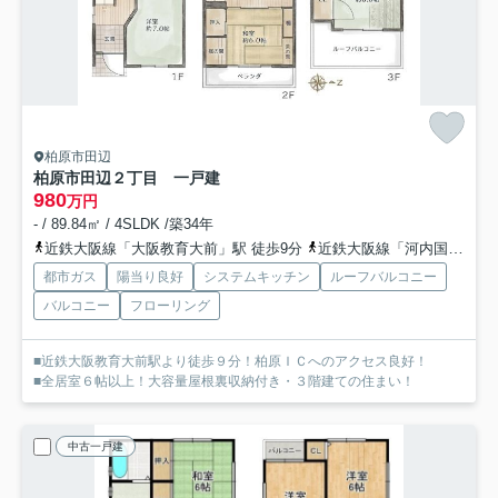
柏原市田辺
柏原市田辺２丁目 一戸建
980
万円
- / 89.84㎡ / 4SLDK /築34年
近鉄大阪線「大阪教育大前」駅 徒歩9分
近鉄大阪線「河内国分」駅 徒歩17分
都市ガス
陽当り良好
システムキッチン
ルーフバルコニー
バルコニー
フローリング
■近鉄大阪教育大前駅より徒歩９分！柏原ＩＣへのアクセス良好！
■全居室６帖以上！大容量屋根裏収納付き・３階建ての住まい！
中古一戸建