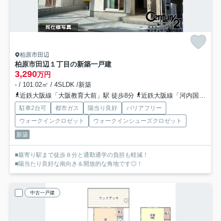
柏原市田辺
柏原市田辺１丁目の新築一戸建
3,290
万円
- / 101.02㎡ / 4SLDK /新築
近鉄大阪線「大阪教育大前」駅 徒歩8分
近鉄大阪線「河内国分」駅 徒歩15分
駐車2台可
都市ガス
陽当り良好
バリアフリー
ウォークインクロゼット
ウォークインシューズクロゼット
新築
■最寄り駅まで徒歩８分と通勤通学の負担も軽減！
■陽当たり良好な南向き＆開放的な角地です◎！
中古一戸建