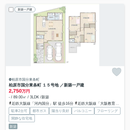
新築一戸建
柏原市国分東条町
柏原市国分東条町 １５号地 ／新築一戸建
2,750
万円
- / 89.00㎡ / 3LDK /新築
近鉄大阪線「河内国分」駅 徒歩16分
近鉄大阪線「大阪教育大前」駅 徒歩20分
駐車2台可
都市ガス
陽当り良好
バルコニー
フローリング
閑静な住宅地
新築