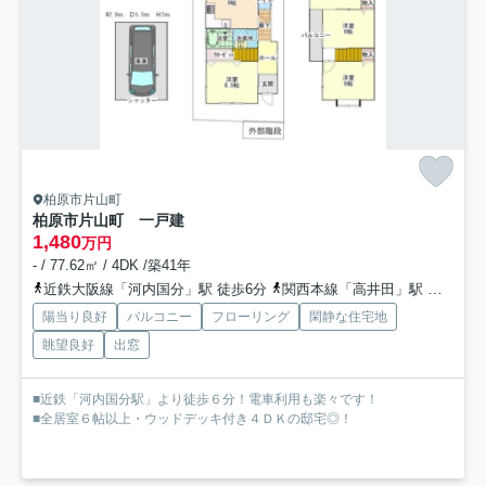
柏原市片山町
柏原市片山町 一戸建
1,480
万円
- / 77.62㎡ / 4DK /築41年
近鉄大阪線「河内国分」駅 徒歩6分
関西本線「高井田」駅 徒歩14分
陽当り良好
バルコニー
フローリング
閑静な住宅地
眺望良好
出窓
■近鉄「河内国分駅」より徒歩６分！電車利用も楽々です！
■全居室６帖以上・ウッドデッキ付き４ＤＫの邸宅◎！