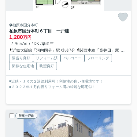
柏原市国分本町
柏原市国分本町６丁目 一戸建
1,280
万円
- / 76.57㎡ / 4DK /築31年
近鉄大阪線「河内国分」駅 徒歩7分
関西本線「高井田」駅 徒歩15分
陽当り良好
リフォーム済
バルコニー
フローリング
閑静な住宅地
眺望良好
■近鉄・ＪＲの２沿線利用可！利便性の良い住環境です！
■２０２３年１月内容リフォーム済の綺麗な邸宅◎！
新築一戸建