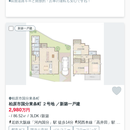
■前面道路６ｍと開放的・お車の運転も安心ですね！
新築一戸建
柏原市国分東条町
柏原市国分東条町 ２号地 ／新築一戸建
2,980
万円
- / 86.52㎡ / 3LDK /新築
近鉄大阪線「河内国分」駅 徒歩14分
関西本線「高井田」駅 徒歩21分
都市ガス
陽当り良好
バルコニー
フローリング