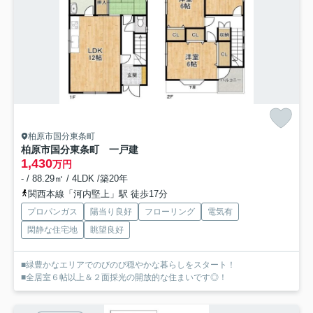
柏原市国分東条町
柏原市国分東条町 一戸建
1,430
万円
- / 88.29㎡ / 4LDK /築20年
関西本線「河内堅上」駅 徒歩17分
プロパンガス
陽当り良好
フローリング
電気有
閑静な住宅地
眺望良好
■緑豊かなエリアでのびのび穏やかな暮らしをスタート！
■全居室６帖以上＆２面採光の開放的な住まいです◎！