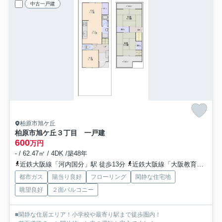
中古一戸建
柏原市旭ケ丘
柏原市旭ケ丘３丁目 一戸建
600
万円
- / 62.47㎡ / 4DK /築48年
近鉄大阪線「河内国分」駅 徒歩13分
近鉄大阪線「大阪教育大前」駅 徒歩12分
都市ガス
陽当り良好
フローリング
閑静な住宅地
眺望良好
２面バルコニー
■閑静な住居エリア！小学校や最寄り駅まで徒歩圏内！