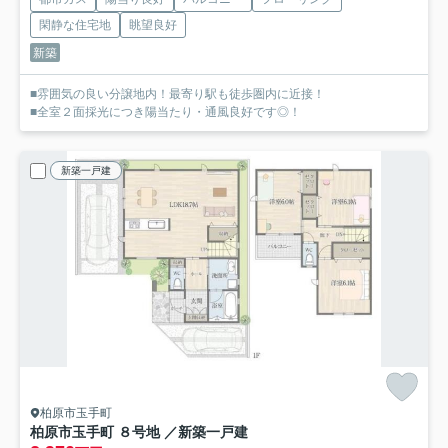
閑静な住宅地
眺望良好
新築
■雰囲気の良い分譲地内！最寄り駅も徒歩圏内に近接！
■全室２面採光につき陽当たり・通風良好です◎！
新築一戸建
柏原市玉手町
柏原市玉手町 ８号地 ／新築一戸建