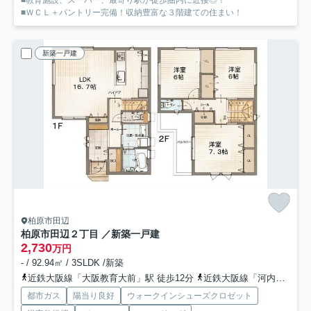
■教育施設、スーパー、最寄り駅が徒歩圏内に近接◎！
■ＷＣＬ＋パントリー完備！収納豊富な３階建ての住まい！
新築一戸建
柏原市田辺
柏原市田辺２丁目 ／新築一戸建
2,730
万円
- / 92.94㎡ / 3SLDK /新築
近鉄大阪線「大阪教育大前」駅 徒歩12分
近鉄大阪線「河内国分」駅 徒歩21分
都市ガス
陽当り良好
ウォークインシューズクロゼット