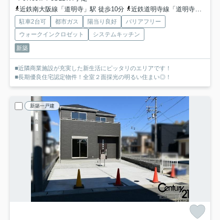
近鉄南大阪線「道明寺」駅 徒歩10分
近鉄道明寺線「道明寺」駅 徒歩10分
駐車2台可
都市ガス
陽当り良好
バリアフリー
ウォークインクロゼット
システムキッチン
新築
■近隣商業施設が充実した新生活にピッタリのエリアです！
■長期優良住宅認定物件！全室２面採光の明るい住まい◎！
新築一戸建