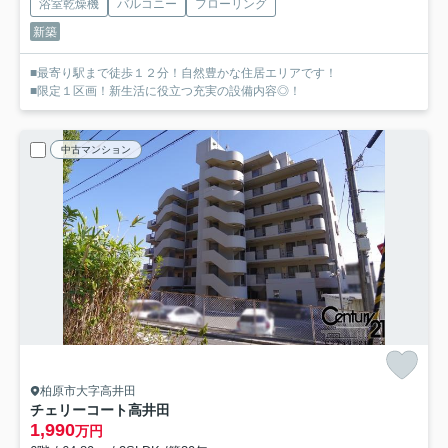
浴室乾燥機
バルコニー
フローリング
新築
■最寄り駅まで徒歩１２分！自然豊かな住居エリアです！
■限定１区画！新生活に役立つ充実の設備内容◎！
中古マンション
柏原市大字高井田
チェリーコート高井田
1,990
万円