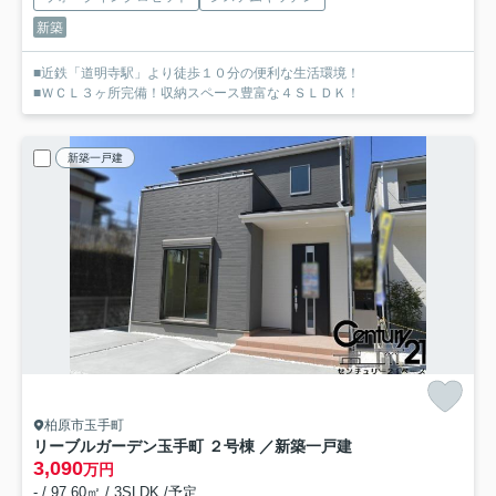
新築
■近鉄「道明寺駅」より徒歩１０分の便利な生活環境！
■ＷＣＬ３ヶ所完備！収納スペース豊富な４ＳＬＤＫ！
新築一戸建
柏原市玉手町
リーブルガーデン玉手町 ２号棟 ／新築一戸建
3,090
万円
- / 97.60㎡ / 3SLDK /予定