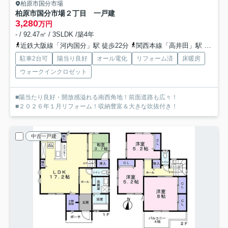
柏原市国分市場
柏原市国分市場２丁目 一戸建
3,280
万円
- / 92.47㎡ / 3SLDK /築4年
近鉄大阪線「河内国分」駅 徒歩22分
関西本線「高井田」駅 徒歩24分
駐車2台可
陽当り良好
オール電化
リフォーム済
床暖房
ウォークインクロゼット
■陽当たり良好・開放感溢れる南西角地！前面道路も広々！
■２０２６年１月リフォーム！収納豊富＆大きな吹抜付き！
中古一戸建