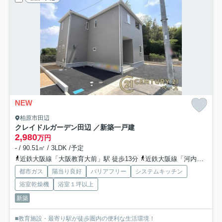
NEW
柏原市田辺
クレイドルガーデン田辺 ／新築一戸建
2,980
万円
- / 90.51㎡ / 3LDK /予定
近鉄大阪線「大阪教育大前」駅 徒歩13分
近鉄大阪線「河内国分」駅 徒歩15分
都市ガス
陽当り良好
バリアフリー
システムキッチン
浴室乾燥機
浴室１坪以上
新築
■教育施設・最寄り駅が徒歩圏内の便利な生活環境！