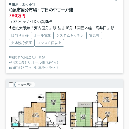
柏原市国分市場
柏原市国分市場１丁目の中古一戸建
780
万円
- / 82.80㎡ / 4LDK /築35年
近鉄大阪線「河内国分」駅 徒歩18分
関西本線「高井田」駅 徒歩21分
陽当り良好
オール電化
システムキッチン
電気有
温水洗浄便座
コンロ２口以上
■南向きで陽当たり良好！
■地球に優しいオール電化住宅！
■前面道路広々で駐車ラクラク！
中古一戸建