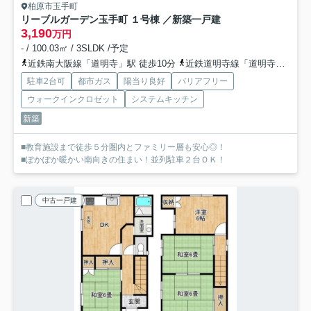
柏原市玉手町
リーブルガーデン玉手町 １号棟 ／新築一戸建
3,190
万円
- / 100.03㎡ / 3SLDK /予定
近鉄南大阪線「道明寺」駅 徒歩10分
近鉄道明寺線「道明寺」駅 徒歩10分
駐車2台可
都市ガス
陽当り良好
バリアフリー
ウォークインクロゼット
システムキッチン
新築
■教育施設まで徒歩５分圏内とファミリー層も安心◎！
■ぽかぽか暖かい南向きの住まい！並列駐車２台ＯＫ！
中古一戸建