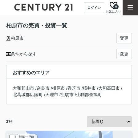
0
ログイン
お気に入り
柏原市の売買・投資一覧
柏原市
変更
条件から探す
変更
おすすめのエリア
大和郡山市
/
奈良市
/
橿原市
/
香芝市
/
桜井市
/
大和高田市
/
北葛城郡広陵町
/
天理市
/
生駒市
/
生駒郡斑鳩町
37
件
新築一戸建