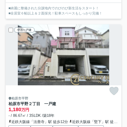
■綺麗に整備された分譲地内でのびのび新生活をスタート！
■全居室６帖以上＆２面採光！駐車スペースもしっかり完備！
中古一戸建
柏原市平野
柏原市平野２丁目 一戸建
1,180
万円
- / 86.67㎡ / 3SLDK /築18年
近鉄大阪線「法善寺」駅 徒歩12分
近鉄大阪線「堅下」駅 徒歩12分