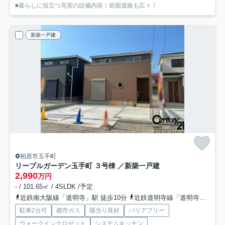
■暮らしに役立つ充実の設備内容！前面道路も広々！
新築一戸建
柏原市玉手町
リーブルガーデン玉手町 ３号棟 ／新築一戸建
2,990
万円
- / 101.65㎡ / 4SLDK /予定
近鉄南大阪線「道明寺」駅 徒歩10分
近鉄道明寺線「道明寺」駅 徒歩10分
駐車2台可
都市ガス
陽当り良好
バリアフリー
ウォークインクロゼット
システムキッチン