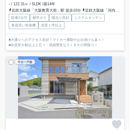
- / 122.31㎡ / 5LDK /築14年
近鉄大阪線「大阪教育大前」駅 徒歩10分
近鉄大阪線「河内国分」駅 徒歩17分
駐車2台可
都市ガス
陽当り良好
システムキッチン
食器洗い乾燥機
浴室１坪以上
■大通りへのアクセス良好！マイカー通勤やお出掛けも楽々！
■全居室６帖以上と広々・収納豊富な５ＬＤＫの間取り！
中古一戸建