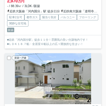
2,970
万円
- / 88.39㎡ / 3LDK /新築
近鉄大阪線「河内国分」駅 徒歩11分
近鉄南大阪線「道明寺」駅 徒歩17分
駐車2台可
都市ガス
陽当り良好
バルコニー
フローリング
閑静な住宅地
新築
■近鉄「河内国分駅」徒歩１１分！雰囲気の良い分譲地内です！
■ＬＤＫ１８.７帖・全居室６帖以上の広々開放的な住まい！
新築一戸建