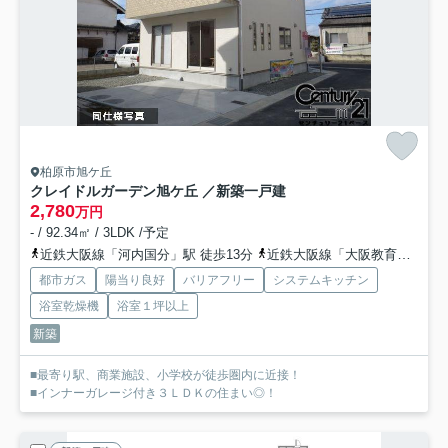
柏原市旭ケ丘
クレイドルガーデン旭ケ丘 ／新築一戸建
2,780
万円
- / 92.34㎡ / 3LDK /予定
近鉄大阪線「河内国分」駅 徒歩13分
近鉄大阪線「大阪教育大前」駅 徒歩13分
都市ガス
陽当り良好
バリアフリー
システムキッチン
浴室乾燥機
浴室１坪以上
新築
■最寄り駅、商業施設、小学校が徒歩圏内に近接！
■インナーガレージ付き３ＬＤＫの住まい◎！