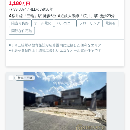
1,180
万円
- / 99.38㎡ / 4LDK /築30年
桜井線「三輪」駅 徒歩6分
近鉄大阪線「桜井」駅 徒歩29分
桜井線
陽当り良好
オール電化
バルコニー
フローリング
電気有
閑静な住宅地
■ＪＲ三輪駅や教育施設が徒歩圏内に近接した便利なエリア！
■全居室６帖以上！環境に優しいエコなオール電化住宅です！
新築一戸建