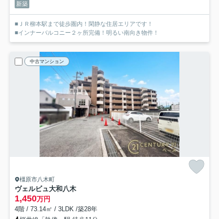
新築
■ＪＲ柳本駅まで徒歩圏内！閑静な住居エリアです！
■インナーバルコニー２ヶ所完備！明るい南向き物件！
中古マンション
橿原市八木町
ヴェルビュ大和八木
1,450
万円
4階 / 73.14㎡ / 3LDK /築28年