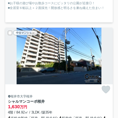
■お子様の遊び場やお散歩コースにピッタリの公園が近接◎！
■全居室６帖以上＋２面採光！開放感と明るさを兼ね備えた住まい！
中古マンション
桜井市大字桜井
シャルマンコーポ桜井
1,630
万円
4階 / 84.92㎡ / 3LDK /築35年