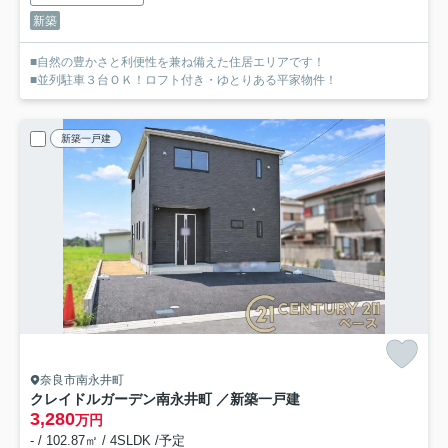
新築
■自然の豊かさと利便性を兼ね備えた住居エリアです！
■並列駐車３台ＯＫ！ロフト付き・ゆとりある平家物件！
新築一戸建
奈良市南永井町
クレイドルガーデン南永井町 ／新築一戸建
3,280
万円
- / 102.87㎡ / 4SLDK /予定