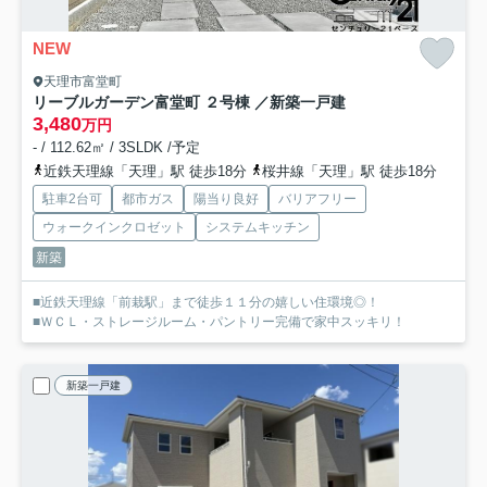
NEW
天理市富堂町
リーブルガーデン富堂町 ２号棟 ／新築一戸建
3,480
万円
- / 112.62㎡ / 3SLDK /予定
近鉄天理線「天理」駅 徒歩18分
桜井線「天理」駅 徒歩18分
駐車2台可
都市ガス
陽当り良好
バリアフリー
ウォークインクロゼット
システムキッチン
新築
■近鉄天理線「前栽駅」まで徒歩１１分の嬉しい住環境◎！
■ＷＣＬ・ストレージルーム・パントリー完備で家中スッキリ！
新築一戸建