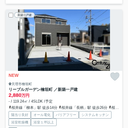
新築一戸建
NEW
天理市檜垣町
リーブルガーデン檜垣町 ／新築一戸建
2,880
万円
- / 119.24㎡ / 4SLDK /予定
桜井線「柳本」駅 徒歩14分
桜井線「長柄」駅 徒歩26分
桜井線「巻向」駅 徒歩30分
陽当り良好
オール電化
バリアフリー
システムキッチン
浴室乾燥機
浴室１坪以上