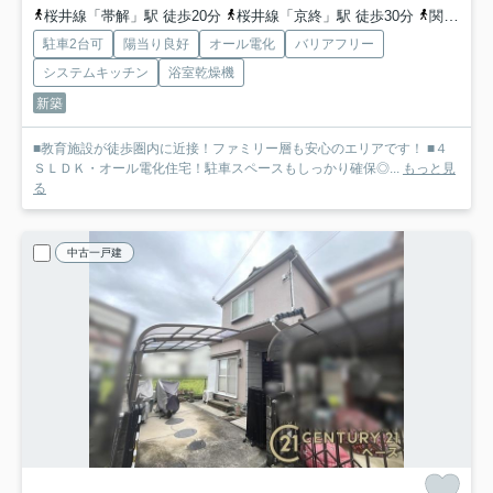
桜井線「帯解」駅 徒歩20分
桜井線「京終」駅 徒歩30分
関西本線「奈良」駅 徒歩43分
駐車2台可
陽当り良好
オール電化
バリアフリー
システムキッチン
浴室乾燥機
新築
■教育施設が徒歩圏内に近接！ファミリー層も安心のエリアです！ ■４
ＳＬＤＫ・オール電化住宅！駐車スペースもしっかり確保◎...
もっと見
る
中古一戸建