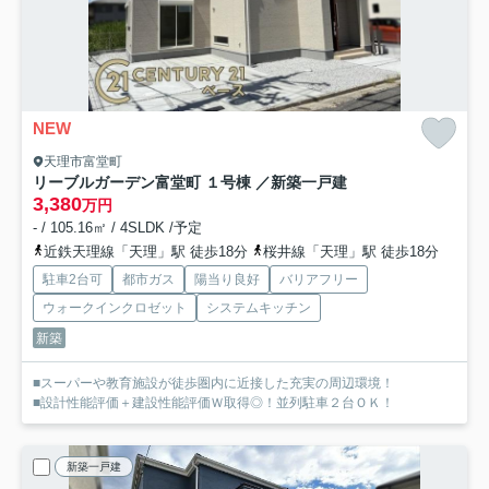
NEW
天理市富堂町
リーブルガーデン富堂町 １号棟 ／新築一戸建
3,380
万円
- / 105.16㎡ / 4SLDK /予定
近鉄天理線「天理」駅 徒歩18分
桜井線「天理」駅 徒歩18分
駐車2台可
都市ガス
陽当り良好
バリアフリー
ウォークインクロゼット
システムキッチン
新築
■スーパーや教育施設が徒歩圏内に近接した充実の周辺環境！
■設計性能評価＋建設性能評価Ｗ取得◎！並列駐車２台ＯＫ！
新築一戸建