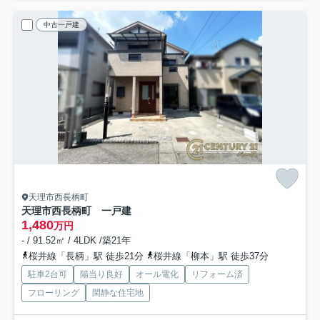
中古一戸建
天理市西長柄町
天理市西長柄町 一戸建
1,480
万円
- / 91.52㎡ / 4LDK /築21年
桜井線「長柄」駅 徒歩21分
桜井線「柳本」駅 徒歩37分
駐車2台可
陽当り良好
オール電化
リフォーム済
フローリング
閑静な住宅地