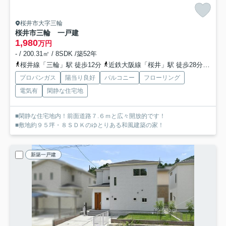
桜井市大字三輪
桜井市三輪 一戸建
1,980
万円
- / 200.31㎡ / 8SDK /築52年
桜井線「三輪」駅 徒歩12分
近鉄大阪線「桜井」駅 徒歩28分
桜井
プロパンガス
陽当り良好
バルコニー
フローリング
電気有
閑静な住宅地
■閑静な住宅地内！前面道路７.６ｍと広々開放的です！
■敷地約９５坪・８ＳＤＫのゆとりある和風建築の家！
新築一戸建