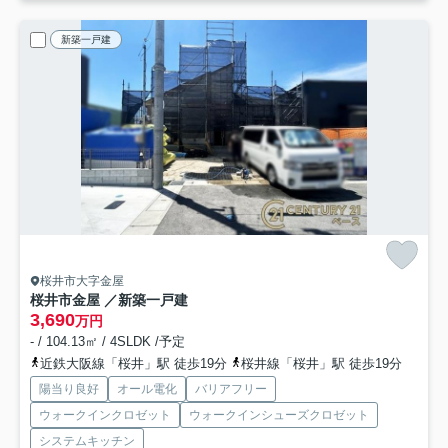
新築一戸建
桜井市大字金屋
桜井市金屋 ／新築一戸建
3,690
万円
- / 104.13㎡ / 4SLDK /予定
近鉄大阪線「桜井」駅 徒歩19分
桜井線「桜井」駅 徒歩19分
陽当り良好
オール電化
バリアフリー
ウォークインクロゼット
ウォークインシューズクロゼット
システムキッチン