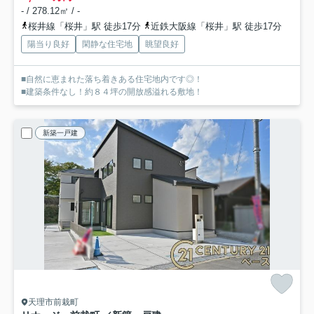
- / 278.12㎡ / -
桜井線「桜井」駅 徒歩17分
近鉄大阪線「桜井」駅 徒歩17分
陽当り良好
閑静な住宅地
眺望良好
■自然に恵まれた落ち着きある住宅地内です◎！
■建築条件なし！約８４坪の開放感溢れる敷地！
新築一戸建
天理市前栽町