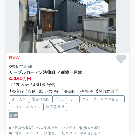
NEW
奈良市法蓮町
リーブルガーデン法蓮町 ／新築一戸建
4,480
万円
- / 120.89㎡ / 4SLDK /予定
奈良線「奈良」駅 バス9分 「法蓮町」 停歩6分
関西本線「奈良」駅 徒歩25分
都市ガス
陽当り良好
バリアフリー
ウォークインクロゼット
システムキッチン
浴室乾燥機
新築
■「近鉄奈良駅」バス乗車９分・バス停まで徒歩６分程！
■南向き・４ＳＬＤＫの住まい！駐車スペース４台分有！