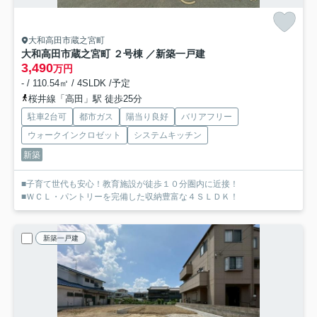
大和高田市蔵之宮町
大和高田市蔵之宮町 ２号棟 ／新築一戸建
3,490
万円
- / 110.54㎡ / 4SLDK /予定
桜井線「高田」駅 徒歩25分
駐車2台可
都市ガス
陽当り良好
バリアフリー
ウォークインクロゼット
システムキッチン
新築
■子育て世代も安心！教育施設が徒歩１０分圏内に近接！
■ＷＣＬ・パントリーを完備した収納豊富な４ＳＬＤＫ！
新築一戸建