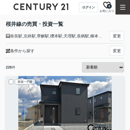
0
ログイン
お気に入り
桜井線の売買・投資一覧
奈良駅,京終駅,帯解駅,櫟本駅,天理駅,長柄駅,柳本駅,巻向駅,三輪駅,桜井駅,香久山駅,畝傍駅,金橋駅,高田駅
変更
条件から探す
変更
226
件
新築一戸建