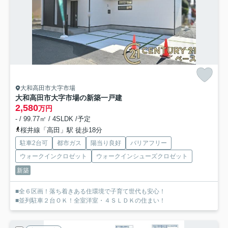
大和高田市大字市場
大和高田市大字市場の新築一戸建
2,580
万円
- / 99.77㎡ / 4SLDK /予定
桜井線「高田」駅 徒歩18分
駐車2台可
都市ガス
陽当り良好
バリアフリー
ウォークインクロゼット
ウォークインシューズクロゼット
新築
■全６区画！落ち着きある住環境で子育て世代も安心！
■並列駐車２台ＯＫ！全室洋室・４ＳＬＤＫの住まい！