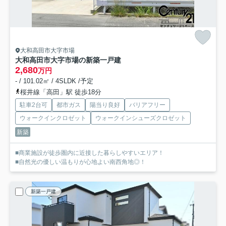
大和高田市大字市場
大和高田市大字市場の新築一戸建
2,680
万円
- / 101.02㎡ / 4SLDK /予定
桜井線「高田」駅 徒歩18分
駐車2台可
都市ガス
陽当り良好
バリアフリー
ウォークインクロゼット
ウォークインシューズクロゼット
新築
■商業施設が徒歩圏内に近接した暮らしやすいエリア！
■自然光の優しい温もりが心地よい南西角地◎！
新築一戸建