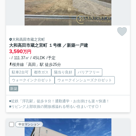
大和高田市蔵之宮町
大和高田市蔵之宮町 １号棟 ／新築一戸建
3,590
万円
- / 111.37㎡ / 4SLDK /予定
桜井線「高田」駅 徒歩25分
駐車2台可
都市ガス
陽当り良好
バリアフリー
ウォークインクロゼット
ウォークインシューズクロゼット
新築
■近鉄「浮孔駅」徒歩９分！通勤通学・お出掛けも楽々快適！
■リビング上部吹抜の開放感溢れる明るい住まいです◎！
中古マンション