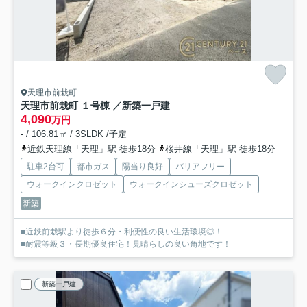
天理市前栽町
天理市前栽町 １号棟 ／新築一戸建
4,090
万円
- / 106.81㎡ / 3SLDK /予定
近鉄天理線「天理」駅 徒歩18分
桜井線「天理」駅 徒歩18分
駐車2台可
都市ガス
陽当り良好
バリアフリー
ウォークインクロゼット
ウォークインシューズクロゼット
新築
■近鉄前栽駅より徒歩６分・利便性の良い生活環境◎！
■耐震等級３・長期優良住宅！見晴らしの良い角地です！
新築一戸建