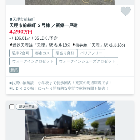
天理市前栽町
天理市前栽町 ２号棟 ／新築一戸建
4,290
万円
- / 106.81㎡ / 3SLDK /予定
近鉄天理線「天理」駅 徒歩18分
桜井線「天理」駅 徒歩18分
駐車2台可
都市ガス
陽当り良好
バリアフリー
ウォークインクロゼット
ウォークインシューズクロゼット
新築
■お買い物施設、小学校まで徒歩圏内！充実の周辺環境です！
■ＬＤＫ２０帖！ゆったり開放的な空間で家族時間も快適！
新築一戸建