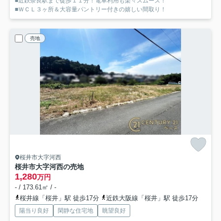
■近鉄奈良駅まで徒歩１１分！電車利用も楽々スムーズ！
■ＷＣＬ３ヶ所＆大容量パントリー付きの嬉しい間取り！
売地
桜井市大字河西
桜井市大字河西の売地
1,280
万円
- / 173.61㎡ / -
桜井線「桜井」駅 徒歩17分
近鉄大阪線「桜井」駅 徒歩17分
陽当り良好
閑静な住宅地
眺望良好