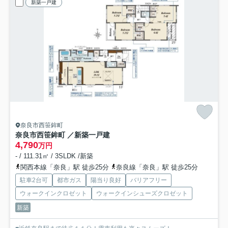
新築一戸建
奈良市西笹鉾町
奈良市西笹鉾町 ／新築一戸建
4,790
万円
- / 111.31㎡ / 3SLDK /新築
関西本線「奈良」駅 徒歩25分
奈良線「奈良」駅 徒歩25分
駐車2台可
都市ガス
陽当り良好
バリアフリー
ウォークインクロゼット
ウォークインシューズクロゼット
新築