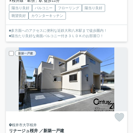
桜井線「畝傍」駅 徒歩11分
陽当り良好
バルコニー
フローリング
陽当り良好
眺望良好
カウンターキッチン
■多方面へのアクセスに便利な近鉄大和八木駅まで徒歩圏内！
■陽当たり良好な南面バルコニー付き３ＬＤＫのお部屋◎！
新築一戸建
桜井市大字桜井
リナージュ桜井 ／新築一戸建