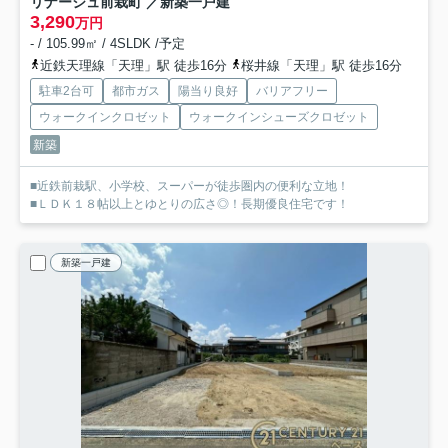
リナージュ前栽町 ／新築一戸建
3,290
万円
- / 105.99㎡ / 4SLDK /予定
近鉄天理線「天理」駅 徒歩16分
桜井線「天理」駅 徒歩16分
駐車2台可
都市ガス
陽当り良好
バリアフリー
ウォークインクロゼット
ウォークインシューズクロゼット
新築
■近鉄前栽駅、小学校、スーパーが徒歩圏内の便利な立地！
■ＬＤＫ１８帖以上とゆとりの広さ◎！長期優良住宅です！
新築一戸建