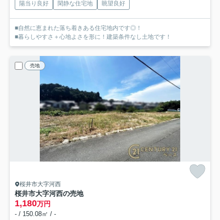
陽当り良好
閑静な住宅地
眺望良好
■自然に恵まれた落ち着きある住宅地内です◎！
■暮らしやすさ＋心地よさを形に！建築条件なし土地です！
売地
桜井市大字河西
桜井市大字河西の売地
1,180
万円
- / 150.08㎡ / -