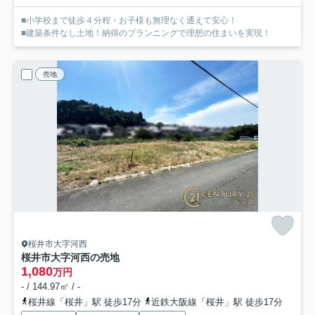
■小学校まで徒歩４分程・お子様も無理なく通えて安心！
■建築条件なし土地！納得のプランニングで理想の住まいを実現！
売地
桜井市大字河西
桜井市大字河西の売地
1,080
万円
- / 144.97㎡ / -
桜井線「桜井」駅 徒歩17分
近鉄大阪線「桜井」駅 徒歩17分