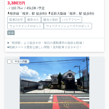
3,380
万円
- / 110.75㎡ / 4SLDK /予定
桜井線「桜井」駅 徒歩8分
近鉄大阪線「桜井」駅 徒歩8分
駐車2台可
都市ガス
陽当り良好
バリアフリー
ウォークインクロゼット
ウォークインシューズクロゼット
新築
■「桜井駅」より徒歩８分・毎日の通勤通学の負担も軽減！
■収納スペース豊富な嬉しい間取！並列駐車２台ＯＫ◎！
中古一戸建