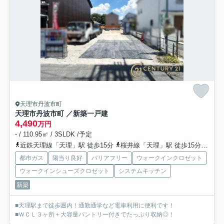
天理市丹波市町
天理市丹波市町 ／新築一戸建
4,490
万円
- / 110.95㎡ / 3SLDK /予定
近鉄天理線「天理」駅 徒歩15分
桜井線「天理」駅 徒歩15分
桜井
都市ガス
陽当り良好
バリアフリー
ウォークインクロゼット
ウォークインシューズクロゼット
システムキッチン
新築
■天理駅まで徒歩圏内！通勤通学など電車利用に便利です！
■ＷＣＬ３ヶ所＋大容量パントリー付きでたっぷり収納◎！