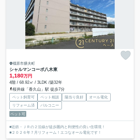
橿原市膳夫町
シャルマンコーポ八木東
1,180
万円
4階 / 68.92㎡ / 3LDK /築32年
桜井線「香久山」駅 徒歩7分
ペット飼育可
ペット相談
陽当り良好
オール電化
リフォーム済
バルコニー
ペット可
■近鉄・ＪＲの２沿線が徒歩圏内と利便性の良い住環境！
■２０２６年７月リフォーム！エコなオール電化です！