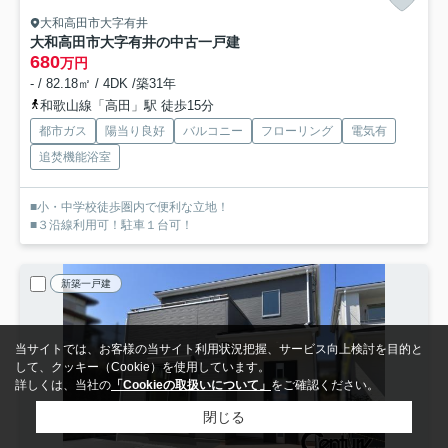
大和高田市大字有井
大和高田市大字有井の中古一戸建
680
万円
- / 82.18㎡ / 4DK /築31年
和歌山線「高田」駅 徒歩15分
都市ガス
陽当り良好
バルコニー
フローリング
電気有
追焚機能浴室
■小・中学校徒歩圏内で便利な立地！
■３沿線利用可！駐車１台可！
新築一戸建
当サイトでは、お客様の当サイト利用状況把握、サービス向上検討を目的と
して、クッキー（Cookie）を使用しています。
詳しくは、当社の
「Cookieの取扱いについて」
をご確認ください。
閉じる