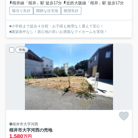
桜井線「桜井」駅 徒歩17分
近鉄大阪線「桜井」駅 徒歩17分
陽当り良好
閑静な住宅地
眺望良好
■小学校まで徒歩４分程・お子様も無理なく通えて安心！
■建築条件なし！居心地の良いお洒落なマイホームを実現！
売地
桜井市大字河西
桜井市大字河西の売地
1,580
万円