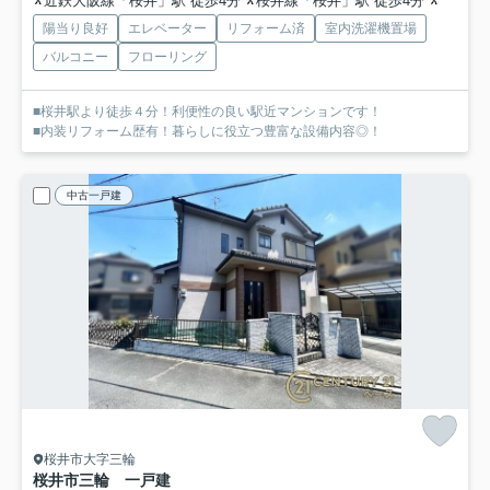
近鉄大阪線「桜井」駅 徒歩4分
桜井線「桜井」駅 徒歩4分
桜井線「
陽当り良好
エレベーター
リフォーム済
室内洗濯機置場
バルコニー
フローリング
■桜井駅より徒歩４分！利便性の良い駅近マンションです！
■内装リフォーム歴有！暮らしに役立つ豊富な設備内容◎！
中古一戸建
桜井市大字三輪
桜井市三輪 一戸建