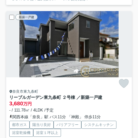
新築一戸建
奈良市東九条町
リーブルガーデン東九条町 ２号棟 ／新築一戸建
3,680
万円
- / 111.78㎡ / 4LDK /予定
関西本線「奈良」駅 バス11分 「神殿」 停歩11分
都市ガス
陽当り良好
バリアフリー
システムキッチン
浴室乾燥機
浴室１坪以上