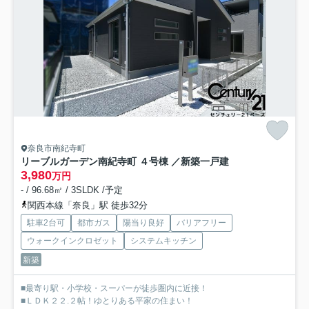
奈良市南紀寺町
リーブルガーデン南紀寺町 ４号棟 ／新築一戸建
3,980
万円
- / 96.68㎡ / 3SLDK /予定
関西本線「奈良」駅 徒歩32分
駐車2台可
都市ガス
陽当り良好
バリアフリー
ウォークインクロゼット
システムキッチン
新築
■最寄り駅・小学校・スーパーが徒歩圏内に近接！
■ＬＤＫ２２.２帖！ゆとりある平家の住まい！