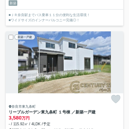
新築
■ＪＲ奈良駅までバス乗車１１分の便利な生活環境！
■ワイドサイズのインナーバルコニー完備◎！
新築一戸建
奈良市東九条町
リーブルガーデン東九条町 １号棟 ／新築一戸建
3,580
万円
- / 115.92㎡ / 4LDK /予定