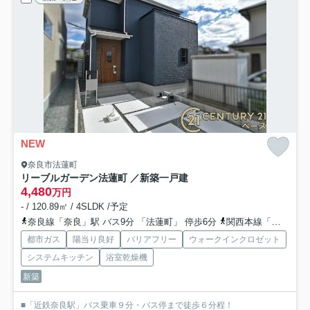
NEW
奈良市法蓮町
リーブルガーデン法蓮町 ／新築一戸建
4,480
万円
- / 120.89㎡ / 4SLDK /予定
奈良線「奈良」駅 バス9分 「法蓮町」 停歩6分
関西本線「奈良」駅 徒歩25分
都市ガス
陽当り良好
バリアフリー
ウォークインクロゼット
システムキッチン
浴室乾燥機
新築
■「近鉄奈良駅」バス乗車９分・バス停まで徒歩６分程！