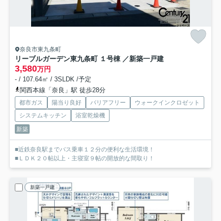
奈良市東九条町
リーブルガーデン東九条町 １号棟 ／新築一戸建
3,580
万円
- / 107.64㎡ / 3SLDK /予定
関西本線「奈良」駅 徒歩28分
都市ガス
陽当り良好
バリアフリー
ウォークインクロゼット
システムキッチン
浴室乾燥機
新築
■近鉄奈良駅までバス乗車１２分の便利な生活環境！
■ＬＤＫ２０帖以上・主寝室９帖の開放的な間取り！
新築一戸建