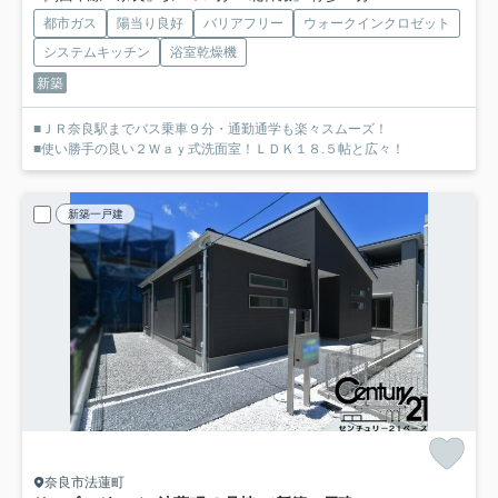
都市ガス
陽当り良好
バリアフリー
ウォークインクロゼット
システムキッチン
浴室乾燥機
新築
■ＪＲ奈良駅までバス乗車９分・通勤通学も楽々スムーズ！
■使い勝手の良い２Ｗａｙ式洗面室！ＬＤＫ１８.５帖と広々！
新築一戸建
奈良市法蓮町