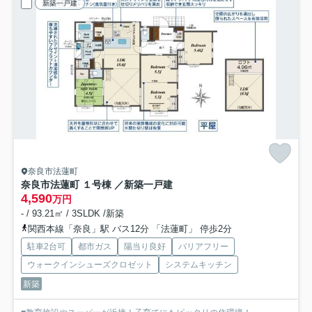
新築一戸建
奈良市法蓮町
奈良市法蓮町 １号棟 ／新築一戸建
4,590
万円
- / 93.21㎡ / 3SLDK /新築
関西本線「奈良」駅 バス12分 「法蓮町」 停歩2分
駐車2台可
都市ガス
陽当り良好
バリアフリー
ウォークインシューズクロゼット
システムキッチン
新築