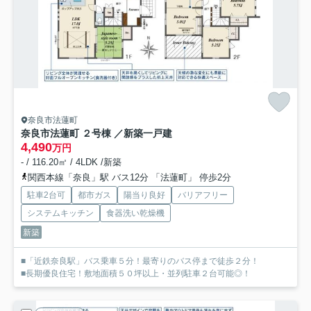
奈良市法蓮町
奈良市法蓮町 ２号棟 ／新築一戸建
4,490
万円
- / 116.20㎡ / 4LDK /新築
関西本線「奈良」駅 バス12分 「法蓮町」 停歩2分
駐車2台可
都市ガス
陽当り良好
バリアフリー
システムキッチン
食器洗い乾燥機
新築
■「近鉄奈良駅」バス乗車５分！最寄りのバス停まで徒歩２分！
■長期優良住宅！敷地面積５０坪以上・並列駐車２台可能◎！