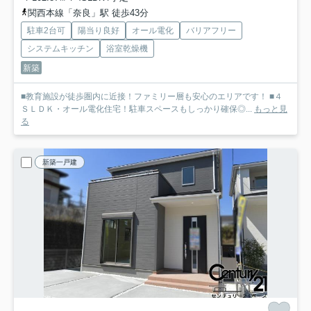
関西本線「奈良」駅 徒歩43分
駐車2台可
陽当り良好
オール電化
バリアフリー
システムキッチン
浴室乾燥機
新築
■教育施設が徒歩圏内に近接！ファミリー層も安心のエリアです！ ■４
ＳＬＤＫ・オール電化住宅！駐車スペースもしっかり確保◎...
もっと見
る
新築一戸建