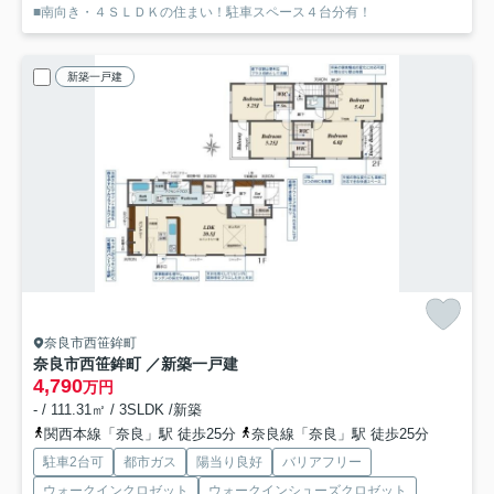
■南向き・４ＳＬＤＫの住まい！駐車スペース４台分有！
新築一戸建
奈良市西笹鉾町
奈良市西笹鉾町 ／新築一戸建
4,790
万円
- / 111.31㎡ / 3SLDK /新築
関西本線「奈良」駅 徒歩25分
奈良線「奈良」駅 徒歩25分
駐車2台可
都市ガス
陽当り良好
バリアフリー
ウォークインクロゼット
ウォークインシューズクロゼット