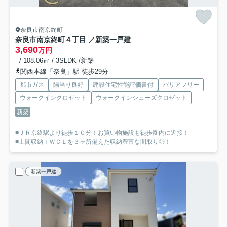
奈良市南京終町
奈良市南京終町４丁目 ／新築一戸建
3,690
万円
- / 108.06㎡ / 3SLDK /新築
関西本線「奈良」駅 徒歩29分
都市ガス
陽当り良好
建設住宅性能評価書付
バリアフリー
ウォークインクロゼット
ウォークインシューズクロゼット
新築
■ＪＲ京終駅より徒歩１０分！お買い物施設も徒歩圏内に近接！
■土間収納＋ＷＣＬを３ヶ所備えた収納豊富な間取り◎！
新築一戸建