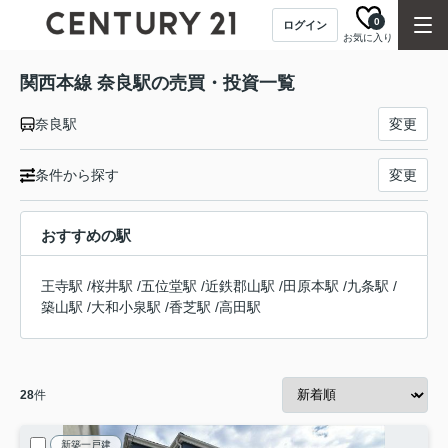
0
ログイン
お気に入り
関西本線 奈良駅の売買・投資一覧
奈良駅
変更
条件から探す
変更
おすすめの駅
王寺駅
/
桜井駅
/
五位堂駅
/
近鉄郡山駅
/
田原本駅
/
九条駅
/
築山駅
/
大和小泉駅
/
香芝駅
/
高田駅
28
件
新築一戸建