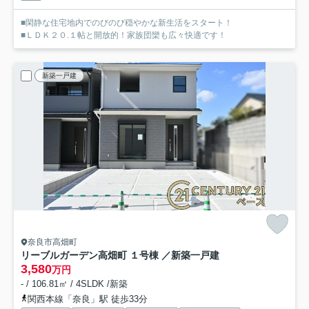
■閑静な住宅地内でのびのび穏やかな新生活をスタート！
■ＬＤＫ２０.１帖と開放的！家族団欒も広々快適です！
新築一戸建
奈良市高畑町
リーブルガーデン高畑町 １号棟 ／新築一戸建
3,580
万円
- / 106.81㎡ / 4SLDK /新築
関西本線「奈良」駅 徒歩33分