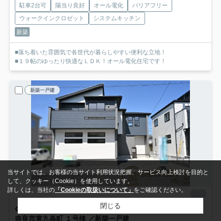
駐車2台可
陽当り良好
オール電化
バリアフリー
ウォークインクロゼット
システムキッチン
新築
■落ち着いた雰囲気で各世代が暮らしやすい便利な立地！
■１９帖のゆったり快適なＬＤＫ！オール電化住宅です！
新築一戸建
当サイトでは、お客様の当サイト利用状況把握、サービス向上検討を目的と
して、クッキー（Cookie）を使用しています。
詳しくは、当社の
「Cookieの取扱いについて」
をご確認ください。
閉じる
奈良市東九条町
奈良市東九条町 １号棟 ／新築一戸建