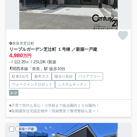
奈良市芝辻町
リーブルガーデン芝辻町 １号棟 ／新築一戸建
4,980
万円
- / 112.20㎡ / 2SLDK /新築
関西本線「奈良」駅 徒歩10分
駐車2台可
都市ガス
陽当り良好
バリアフリー
ウォークインクロゼット
システムキッチン
新築
■子育て世代も安心！小学校まで徒歩圏内１０分圏内！
■長期優良住宅認定物件！収納豊富で整理整頓も楽々！
新築一戸建