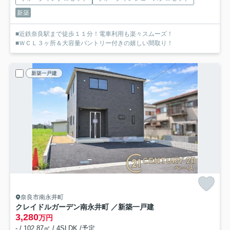
新築
■近鉄奈良駅まで徒歩１１分！電車利用も楽々スムーズ！
■ＷＣＬ３ヶ所＆大容量パントリー付きの嬉しい間取り！
新築一戸建
奈良市南永井町
クレイドルガーデン南永井町 ／新築一戸建
3,280
万円
- / 102.87㎡ / 4SLDK /予定