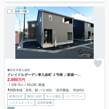
新築一戸建
奈良市東九条町
クレイドルガーデン東九条町 ２号棟 ／新築一戸建
2,980
万円
- / 109.75㎡ / 4SLDK /新築
関西本線「奈良」駅 バス16分 「辰市農協」 停歩6分
駐車2台可
陽当り良好
オール電化
バリアフリー
システムキッチン
浴室乾燥機