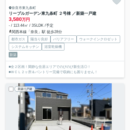
奈良市東九条町
リーブルガーデン東九条町 ２号棟 ／新築一戸建
3,580
万円
- / 113.44㎡ / 3SLDK /予定
関西本線「奈良」駅 徒歩28分
都市ガス
陽当り良好
バリアフリー
ウォークインクロゼット
システムキッチン
浴室乾燥機
新築
■全２区画！閑静な住居エリアでのびのび新生活◎！
■ＷＣＬ２ヶ所＆パントリー完備で収納にも困りません！
新築一戸建