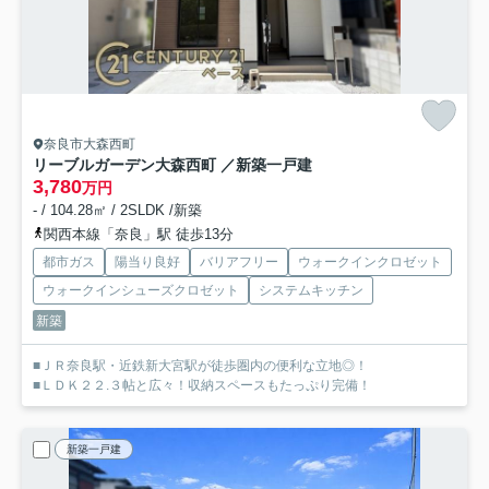
奈良市大森西町
リーブルガーデン大森西町 ／新築一戸建
3,780
万円
- / 104.28㎡ / 2SLDK /新築
関西本線「奈良」駅 徒歩13分
都市ガス
陽当り良好
バリアフリー
ウォークインクロゼット
ウォークインシューズクロゼット
システムキッチン
新築
■ＪＲ奈良駅・近鉄新大宮駅が徒歩圏内の便利な立地◎！
■ＬＤＫ２２.３帖と広々！収納スペースもたっぷり完備！
新築一戸建