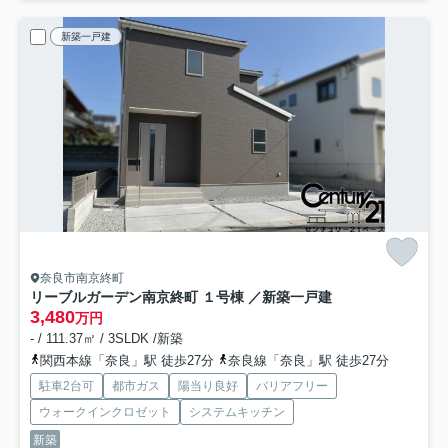
新築一戸建
奈良市南京終町
リーブルガーデン南京終町 １号棟 ／新築一戸建
3,480
万円
- / 111.37㎡ / 3SLDK /新築
関西本線「奈良」駅 徒歩27分
奈良線「奈良」駅 徒歩27分
駐車2台可
都市ガス
陽当り良好
バリアフリー
ウォークインクロゼット
システムキッチン
新築