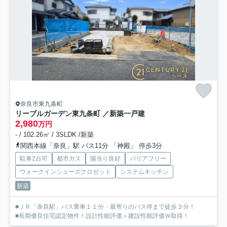
奈良市東九条町
リーブルガーデン東九条町 ／新築一戸建
2,980
万円
- / 102.26㎡ / 3SLDK /新築
関西本線「奈良」駅 バス11分 「神殿」 停歩3分
駐車2台可
都市ガス
陽当り良好
バリアフリー
ウォークインシューズクロゼット
システムキッチン
新築
■ＪＲ「奈良駅」バス乗車１１分・最寄りのバス停まで徒歩３分！
■長期優良住宅認定物件！設計性能評価＋建設性能評価Ｗ取得！