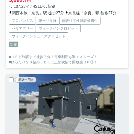
3,890
万円
- / 107.23㎡ / 4SLDK /新築
関西本線「奈良」駅 徒歩27分
奈良線「奈良」駅 徒歩27分
プロパンガス
陽当り良好
建設住宅性能評価書付
バリアフリー
ウォークインクロゼット
ウォークインシューズクロゼット
新築
■ＪＲ京終駅まで徒歩７分！電車利用も楽々スムーズ！
■ゆったり２０帖のＬＤＫは上部吹抜で開放感ＵＰ◎！
新築一戸建