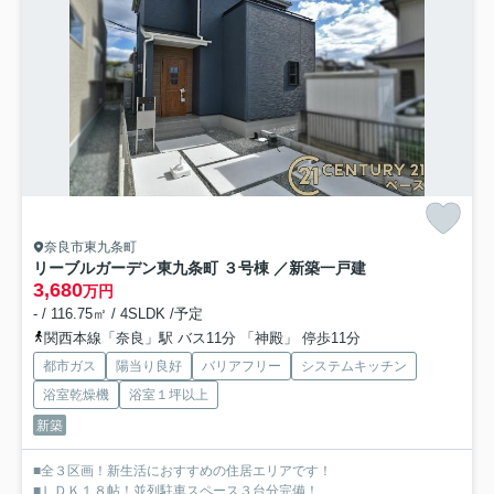
奈良市東九条町
リーブルガーデン東九条町 ３号棟 ／新築一戸建
3,680
万円
- / 116.75㎡ / 4SLDK /予定
関西本線「奈良」駅 バス11分 「神殿」 停歩11分
都市ガス
陽当り良好
バリアフリー
システムキッチン
浴室乾燥機
浴室１坪以上
新築
■全３区画！新生活におすすめの住居エリアです！
■ＬＤＫ１８帖！並列駐車スペース３台分完備！