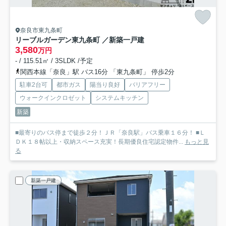
奈良市東九条町
リーブルガーデン東九条町 ／新築一戸建
3,580
万円
- / 115.51㎡ / 3SLDK /予定
関西本線「奈良」駅 バス16分 「東九条町」 停歩2分
駐車2台可
都市ガス
陽当り良好
バリアフリー
ウォークインクロゼット
システムキッチン
新築
■最寄りのバス停まで徒歩２分！ＪＲ「奈良駅」バス乗車１６分！ ■Ｌ
ＤＫ１８帖以上・収納スペース充実！長期優良住宅認定物件...
もっと見
る
新築一戸建