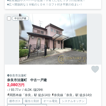
■教育施設やスーパーが近接！子育てにもピッタリの住環境！
■広々開放的な１８帖のＬＤＫ！ロフト付き平家の住まい！
中古一戸建
奈良市法蓮町
奈良市法蓮町 中古一戸建
2,080
万円
- / 93.77㎡ / 4LDK /築29年
関西本線「奈良」駅 徒歩14分
奈良線「奈良」駅 徒歩14分
都市ガス
陽当り良好
オール電化
システムキッチン