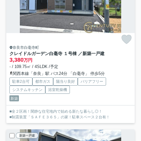
奈良市白毫寺町
クレイドルガーデン白毫寺 １号棟 ／新築一戸建
3,380
万円
- / 109.75㎡ / 4SLDK /予定
関西本線「奈良」駅 バス24分 「白毫寺」 停歩5分
駐車2台可
都市ガス
陽当り良好
バリアフリー
システムキッチン
浴室乾燥機
新築
■全２区画！閑静な住宅地内で始める新たな暮らし◎！
■制震装置「ＳＡＦＥ３６５」の家！駐車スペース２台有！
新築一戸建