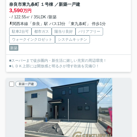
奈良市東九条町 １号棟 ／新築一戸建
3,590
万円
- / 122.55㎡ / 3SLDK /新築
関西本線「奈良」駅 バス13分 「東九条町」 停歩1分
駐車2台可
都市ガス
陽当り良好
バリアフリー
ウォークインクロゼット
システムキッチン
新築
■スーパーまで徒歩圏内・新生活に嬉しい充実の周辺環境！
■ＬＤＫ上部には開放感と明るさが増す吹抜を完備◎！
新築一戸建