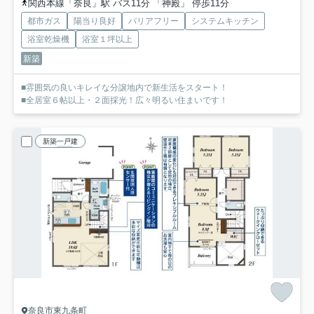
関西本線「奈良」駅 バス11分 「神殿」 停歩11分
都市ガス
陽当り良好
バリアフリー
システムキッチン
浴室乾燥機
浴室１坪以上
新築
■雰囲気の良いキレイな分譲地内で新生活をスタート！
■全居室６帖以上・２面採光！広々明るい住まいです！
新築一戸建
奈良市東九条町