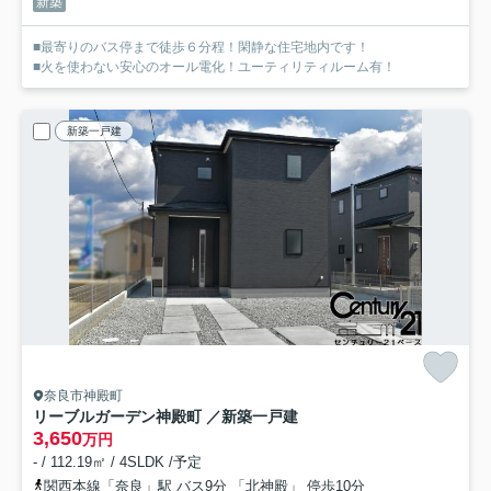
新築
■最寄りのバス停まで徒歩６分程！閑静な住宅地内です！
■火を使わない安心のオール電化！ユーティリティルーム有！
新築一戸建
奈良市神殿町
リーブルガーデン神殿町 ／新築一戸建
3,650
万円
- / 112.19㎡ / 4SLDK /予定
関西本線「奈良」駅 バス9分 「北神殿」 停歩10分