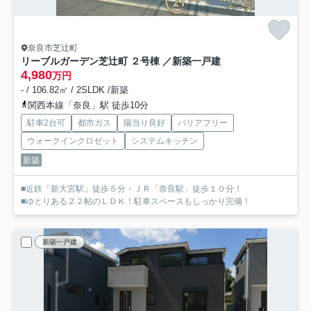
奈良市芝辻町
リーブルガーデン芝辻町 ２号棟 ／新築一戸建
4,980
万円
- / 106.82㎡ / 2SLDK /新築
関西本線「奈良」駅 徒歩10分
駐車2台可
都市ガス
陽当り良好
バリアフリー
ウォークインクロゼット
システムキッチン
新築
■近鉄「新大宮駅」徒歩５分・ＪＲ「奈良駅」徒歩１０分！
■ゆとりある２２帖のＬＤＫ！駐車スペースもしっかり完備！
新築一戸建