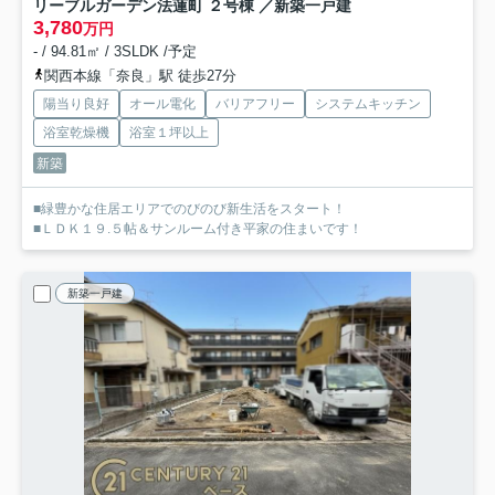
リーブルガーデン法蓮町 ２号棟 ／新築一戸建
3,780
万円
- / 94.81㎡ / 3SLDK /予定
関西本線「奈良」駅 徒歩27分
陽当り良好
オール電化
バリアフリー
システムキッチン
浴室乾燥機
浴室１坪以上
新築
■緑豊かな住居エリアでのびのび新生活をスタート！
■ＬＤＫ１９.５帖＆サンルーム付き平家の住まいです！
新築一戸建