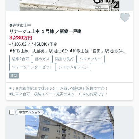
香芝市上中
リナージュ上中 １号棟 ／新築一戸建
3,280
万円
- / 106.82㎡ / 4SLDK /予定
和歌山線「志都美」駅 徒歩6分
和歌山線「畠田」駅 徒歩24分
和歌
駐車2台可
都市ガス
陽当り良好
バリアフリー
ウォークインクロゼット
システムキッチン
新築
■ＪＲ志都美駅まで徒歩６分！お買い物施設も近接です◎！
■駐車２台可！収納スペース充実の４ＳＬＤＫのお家です！
中古マンション