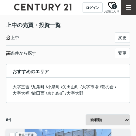
0
ログイン
お気に入り
上中の売買・投資一覧
上中
変更
条件から探す
変更
おすすめのエリア
大字三吉
/
九条町
/
小泉町
/
矢田山町
/
大字市場
/
萩の台
/
大字大福
/
龍田西
/
東九条町
/
大字大野
8
件
新築一戸建