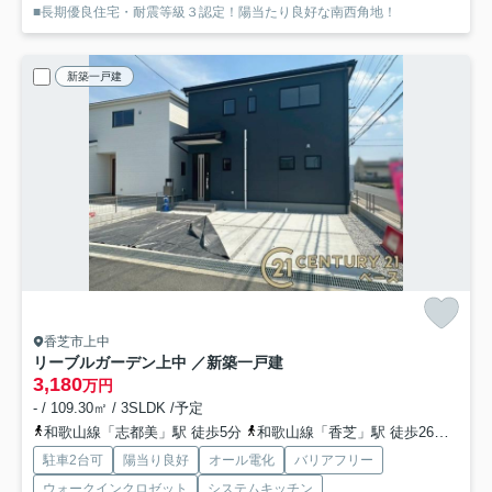
■長期優良住宅・耐震等級３認定！陽当たり良好な南西角地！
新築一戸建
香芝市上中
リーブルガーデン上中 ／新築一戸建
3,180
万円
- / 109.30㎡ / 3SLDK /予定
和歌山線「志都美」駅 徒歩5分
和歌山線「香芝」駅 徒歩26分
近鉄
駐車2台可
陽当り良好
オール電化
バリアフリー
ウォークインクロゼット
システムキッチン