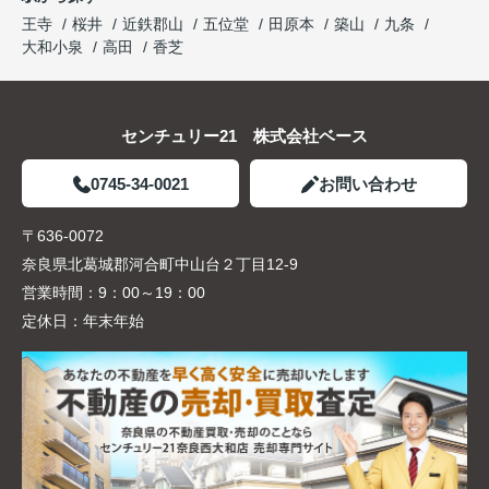
王寺
桜井
近鉄郡山
五位堂
田原本
築山
九条
大和小泉
高田
香芝
センチュリー21 株式会社ベース
0745-34-0021
お問い合わせ
〒636-0072
奈良県北葛城郡河合町中山台２丁目12-9
営業時間：
9：00～19：00
定休日：
年末年始