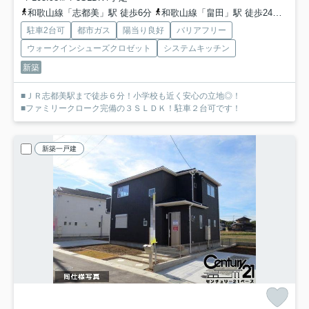
和歌山線「志都美」駅 徒歩6分
和歌山線「畠田」駅 徒歩24分
和歌
駐車2台可
都市ガス
陽当り良好
バリアフリー
ウォークインシューズクロゼット
システムキッチン
新築
■ＪＲ志都美駅まで徒歩６分！小学校も近く安心の立地◎！
■ファミリークローク完備の３ＳＬＤＫ！駐車２台可です！
新築一戸建