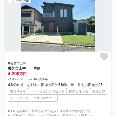
中古一戸建
香芝市上中
香芝市上中 一戸建
4,200
万円
- / 93.25㎡ / 3SLDK /築4年
和歌山線「志都美」駅 徒歩7分
和歌山線「香芝」駅 徒歩25分
近鉄
陽当り良好
ウォークインクロゼット
閑静な住宅地
眺望良好
トイレ２ヶ所
２面バルコニー
■ＪＲ志都美駅・商業施設まで徒歩１０分圏内の便利な立地！
■大容量ＷＣＬ完備！大きな吹抜付きの開放感溢れる邸宅です！