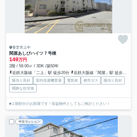
香芝市上中
関屋あしびハイツ７号棟
149
万円
2階 / 59.00㎡ / 3DK /築50年
近鉄大阪線「二上」駅 徒歩20分
近鉄大阪線「関屋」駅 徒歩17分
陽当り良好
室内洗濯機置場
電気有
都市ガス
陽当り良好
閑静な住宅地
■２階部分のお部屋です！収益物件としてもご検討ください！
中古マンション