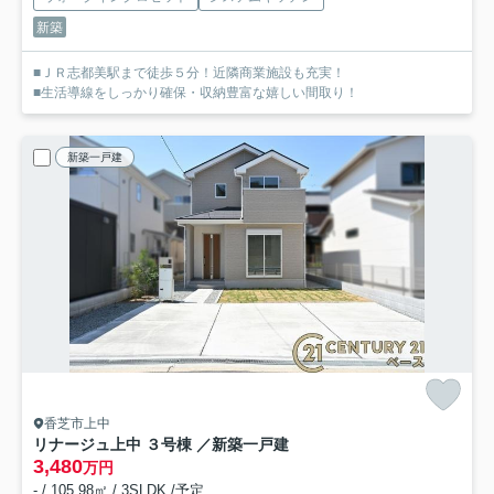
新築
■ＪＲ志都美駅まで徒歩５分！近隣商業施設も充実！
■生活導線をしっかり確保・収納豊富な嬉しい間取り！
新築一戸建
香芝市上中
リナージュ上中 ３号棟 ／新築一戸建
3,480
万円
- / 105.98㎡ / 3SLDK /予定