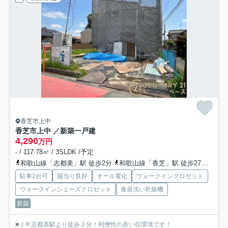
香芝市上中
香芝市上中 ／新築一戸建
4,290
万円
- / 117.78㎡ / 3SLDK /予定
和歌山線「志都美」駅 徒歩2分
和歌山線「香芝」駅 徒歩27分
和歌
駐車2台可
陽当り良好
オール電化
ウォークインクロゼット
ウォークインシューズクロゼット
食器洗い乾燥機
新築
■ＪＲ志都美駅より徒歩２分！利便性の良い住環境です！