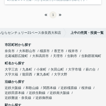
1
ならセンチュリー21ベース奈良西大和店
上中の売買・投資一覧
市区町村から探す
奈良市
大和郡山市
橿原市
香芝市
桜井市
北葛城郡広陵町
大和高田市
天理市
生駒市
生駒郡斑鳩町
町名から探す
大字三吉
九条町
小泉町
矢田山町
大字市場
萩の台
大字大福
龍田西
東九条町
大字大野
沿線から探す
近鉄大阪線
和歌山線
関西本線
近鉄橿原線
桜井線
近鉄田原本線
近鉄生駒線
近鉄南大阪線
近鉄難波・奈良線
近鉄御所線
駅から探す