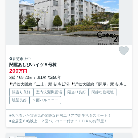
香芝市上中
関屋あしびハイツ５号棟
200
万円
2階 / 69.20㎡ / 3LDK /築50年
近鉄大阪線「二上」駅 徒歩17分
近鉄大阪線「関屋」駅 徒歩20分
陽当り良好
室内洗濯機置場
陽当り良好
閑静な住宅地
眺望良好
２面バルコニー
■落ち着いた雰囲気の閑静な住居エリアで新生活をスタート！
■全居室６帖以上・２面バルコニー付き３ＬＤＫのお部屋！