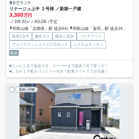
香芝市上中
リナージュ上中 ２号棟 ／新築一戸建
3,380
万円
- / 106.82㎡ / 4SLDK /予定
和歌山線「志都美」駅 徒歩6分
和歌山線「畠田」駅 徒歩24分
和歌
駐車2台可
都市ガス
陽当り良好
バリアフリー
ウォークインシューズクロゼット
システムキッチン
新築
■コンビニまで徒歩４分・スーパーまで徒歩７分で楽々◎！
■ＬＤＫ１９帖＆パントリー付き！駐車スペース２台完備！
新築一戸建