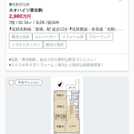
生駒市辻町
ネオハイツ東生駒
2,980
万円
7階 / 82.34㎡ / 3LDK /築34年
近鉄生駒線「菜畑」駅 徒歩12分
近鉄難波・奈良線「生駒」駅 徒歩17分
陽当り良好
エレベーター
リフォーム済
フローリング
システムキッチン
陽当り良好
■近鉄「東生駒駅」徒歩３分の便利な駅近マンション！
■２０２６年６月リフォーム！陽当たり良好な南西角部屋！
中古マンション