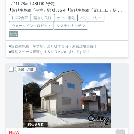
- / 111.78㎡ / 4SLDK /予定
近鉄生駒線「平群」駅 徒歩5分
近鉄生駒線「元山上口」駅 徒歩16分
駐車2台可
陽当り良好
オール電化
バリアフリー
ウォークインクロゼット
システムキッチン
新築
■近鉄生駒線「平群駅」より徒歩５分・周辺環境良好！
■収納スペース豊富な４ＳＬＤＫの住まいです◎！
新築一戸建
NEW