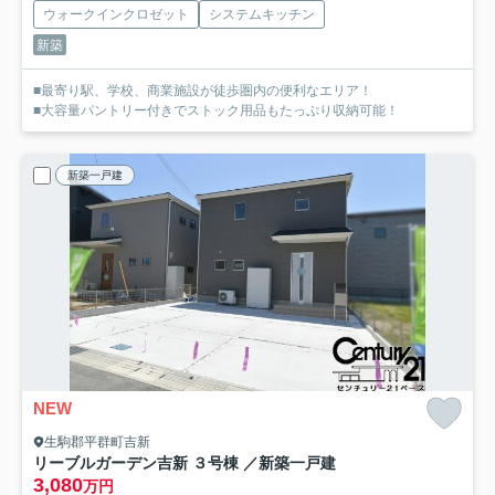
ウォークインクロゼット
システムキッチン
新築
■最寄り駅、学校、商業施設が徒歩圏内の便利なエリア！
■大容量パントリー付きでストック用品もたっぷり収納可能！
新築一戸建
NEW
生駒郡平群町吉新
リーブルガーデン吉新 ３号棟 ／新築一戸建
3,080
万円