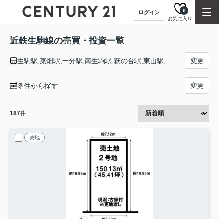
0
ログイン
お気に入り
近鉄生駒線の売買・投資一覧
生駒駅,菜畑駅,一分駅,南生駒駅,萩の台駅,東山駅,元山上口駅,平群駅,竜田川駅,勢野北口駅,信貴山下駅,王寺駅
変更
条件から探す
変更
187
件
売地