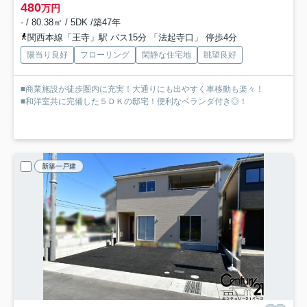
480
万円
- / 80.38㎡ / 5DK /築47年
関西本線「王寺」駅 バス15分 「法起寺口」 停歩4分
陽当り良好
フローリング
閑静な住宅地
眺望良好
■商業施設が徒歩圏内に充実！大通りにも出やすく車移動も楽々！
■和洋室共に完備した５ＤＫの邸宅！便利なベランダ付き◎！
新築一戸建