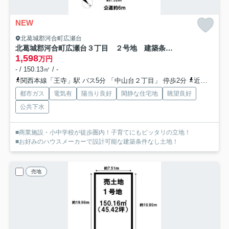
NEW
北葛城郡河合町広瀬台
北葛城郡河合町広瀬台３丁目 ２号地 建築条件なし土地
1,598
万円
- / 150.13㎡ / -
関西本線「王寺」駅 バス5分 「中山台２丁目」 停歩2分
近鉄生駒線「王寺」駅 バス5分 「中山台２丁目」 停歩2分
都市ガス
電気有
陽当り良好
閑静な住宅地
眺望良好
公共下水
■商業施設・小中学校が徒歩圏内！子育てにもピッタリの立地！
■お好みのハウスメーカーで設計可能な建築条件なし土地！
売地