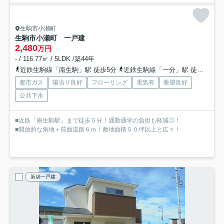
生駒市小瀬町
生駒市小瀬町 一戸建
2,480
万円
- / 116.77㎡ / 5LDK /築44年
近鉄生駒線「南生駒」駅 徒歩5分
近鉄生駒線「一分」駅 徒歩13分
都市ガス
陽当り良好
フローリング
電気有
眺望良好
公共下水
■近鉄「南生駒駅」まで徒歩５分！通勤通学の負担も軽減◎！
■開放的な角地＋前面道路６ｍ！敷地面積５０坪以上と広々！
新築一戸建