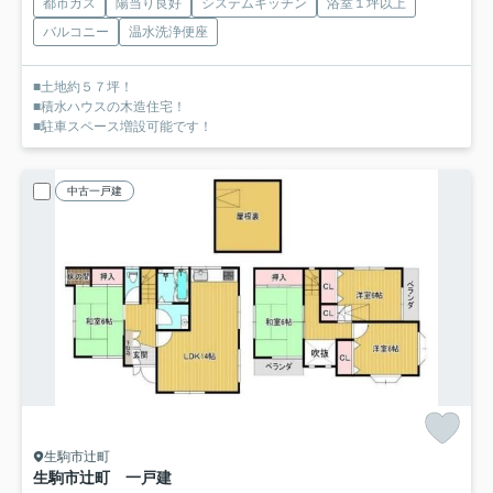
都市ガス
陽当り良好
システムキッチン
浴室１坪以上
バルコニー
温水洗浄便座
■土地約５７坪！
■積水ハウスの木造住宅！
■駐車スペース増設可能です！
中古一戸建
生駒市辻町
生駒市辻町 一戸建