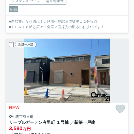
システムキッチン
浴室乾燥機
新築
■自然豊かな住環境！近鉄南生駒駅まで徒歩１２分程◎！
■ＬＤＫ１８帖と広々！全室２面採光の明るい住まいです！
新築一戸建
NEW
生駒市有里町
リーブルガーデン有里町 １号棟 ／新築一戸建
3,580
万円