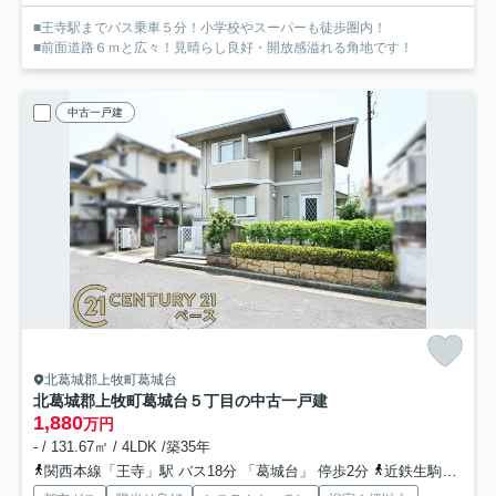
■王寺駅までバス乗車５分！小学校やスーパーも徒歩圏内！
■前面道路６ｍと広々！見晴らし良好・開放感溢れる角地です！
中古一戸建
北葛城郡上牧町葛城台
北葛城郡上牧町葛城台５丁目の中古一戸建
1,880
万円
- / 131.67㎡ / 4LDK /築35年
関西本線「王寺」駅 バス18分 「葛城台」 停歩2分
近鉄生駒線「王寺」駅 バス18分 「葛城台」 停歩2分