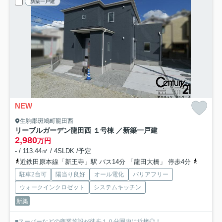
新築一戸建
NEW
生駒郡斑鳩町龍田西
リーブルガーデン龍田西 １号棟 ／新築一戸建
2,980
万円
- / 113.44㎡ / 4SLDK /予定
近鉄田原本線「新王寺」駅 バス14分 「龍田大橋」 停歩4分
関西本線
駐車2台可
陽当り良好
オール電化
バリアフリー
ウォークインクロゼット
システムキッチン
新築
■スーパーなどの商業施設が徒歩１０分圏内に近接◎！