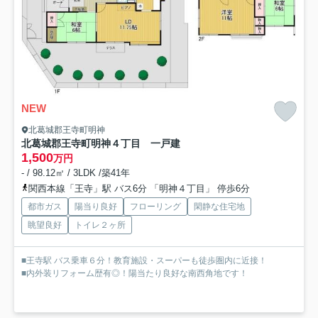
NEW
北葛城郡王寺町明神
北葛城郡王寺町明神４丁目 一戸建
1,500
万円
- / 98.12㎡ / 3LDK /築41年
関西本線「王寺」駅 バス6分 「明神４丁目」 停歩6分
都市ガス
陽当り良好
フローリング
閑静な住宅地
眺望良好
トイレ２ヶ所
■王寺駅 バス乗車６分！教育施設・スーパーも徒歩圏内に近接！
■内外装リフォーム歴有◎！陽当たり良好な南西角地です！