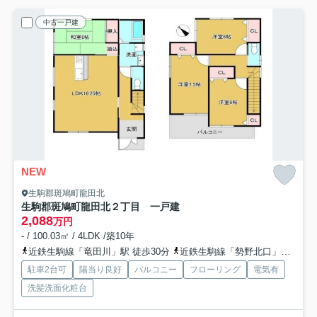
中古一戸建
NEW
生駒郡斑鳩町龍田北
生駒郡斑鳩町龍田北２丁目 一戸建
2,088
万円
- / 100.03㎡ / 4LDK /築10年
近鉄生駒線「竜田川」駅 徒歩30分
近鉄生駒線「勢野北口」駅 徒歩32分
駐車2台可
陽当り良好
バルコニー
フローリング
電気有
洗髪洗面化粧台