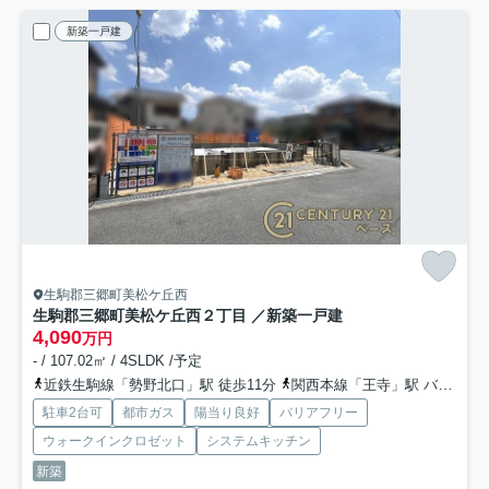
新築一戸建
生駒郡三郷町美松ケ丘西
生駒郡三郷町美松ケ丘西２丁目 ／新築一戸建
4,090
万円
- / 107.02㎡ / 4SLDK /予定
近鉄生駒線「勢野北口」駅 徒歩11分
関西本線「王寺」駅 バス5分 「勢野北２丁目」 停歩11分
駐車2台可
都市ガス
陽当り良好
バリアフリー
ウォークインクロゼット
システムキッチン
新築