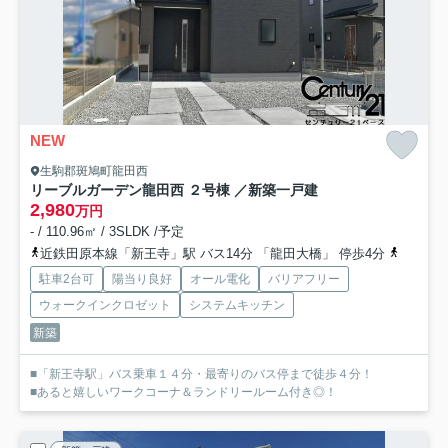
NEW
生駒郡斑鳩町龍田西
リーブルガーデン龍田西 ２号棟 ／新築一戸建
2,980
万円
- / 110.96㎡ / 3SLDK /予定
近鉄田原本線「新王寺」駅 バス14分 「龍田大橋」 停歩4分
関西本線
駐車2台可
陽当り良好
オール電化
バリアフリー
ウォークインクロゼット
システムキッチン
新築
■「新王寺駅」バス乗車１４分・最寄りのバス停まで徒歩４分！
■あると嬉しいワークコーナ＆ランドリールーム付き◎！