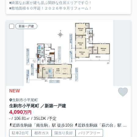
■綺麗なお家が建ち並ぶ閑静な住居エリアです◎！
■敷地面積６０坪超！２０２６年９月リフォーム！
新築一戸建
NEW
生駒市小平尾町
生駒市小平尾町 ／新築一戸建
4,090
万円
- / 106.81㎡ / 3SLDK /予定
近鉄生駒線「南生駒」駅 徒歩10分
近鉄生駒線「萩の台」駅 徒歩13分
駐車2台可
都市ガス
陽当り良好
バリアフリー