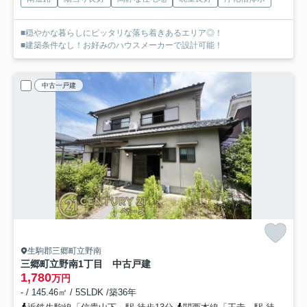
■穏やかな暮らしにピッタリな落ち着きあるエリア◎！
■建築条件なし！お好みのハウスメーカーで設計可能！
中古一戸建
生駒郡三郷町立野南
三郷町立野南1丁目 中古戸建
1,780
万円
- / 145.46㎡ / 5SLDK /築36年