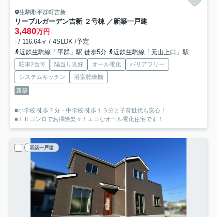
生駒郡平群町吉新
リーブルガーデン吉新 ２号棟 ／新築一戸建
3,480
万円
- / 116.64㎡ / 4SLDK /予定
近鉄生駒線「平群」駅 徒歩5分
近鉄生駒線「元山上口」駅 徒歩16分
駐車2台可
陽当り良好
オール電化
バリアフリー
システムキッチン
浴室乾燥機
新築
■小学校 徒歩７分・中学校 徒歩１３分と子育世代も安心！
■ＩＨコンロでお掃除楽々！エコなオール電化住宅です！
新築一戸建