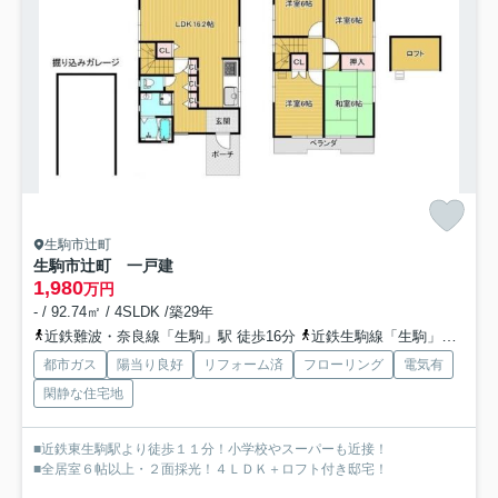
生駒市辻町
生駒市辻町 一戸建
1,980
万円
- / 92.74㎡ / 4SLDK /築29年
近鉄難波・奈良線「生駒」駅 徒歩16分
近鉄生駒線「生駒」駅 徒歩16分
都市ガス
陽当り良好
リフォーム済
フローリング
電気有
閑静な住宅地
■近鉄東生駒駅より徒歩１１分！小学校やスーパーも近接！
■全居室６帖以上・２面採光！４ＬＤＫ＋ロフト付き邸宅！