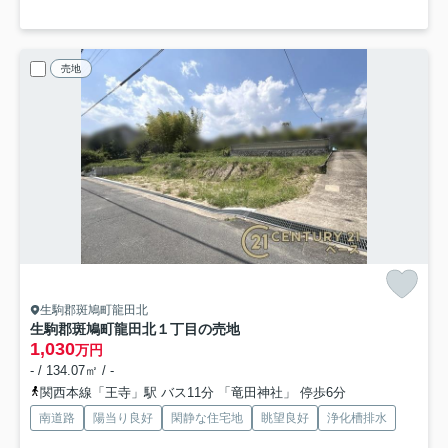
売地
生駒郡斑鳩町龍田北
生駒郡斑鳩町龍田北１丁目の売地
1,030
万円
- / 134.07㎡ / -
関西本線「王寺」駅 バス11分 「竜田神社」 停歩6分
南道路
陽当り良好
閑静な住宅地
眺望良好
浄化槽排水