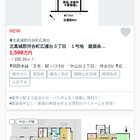
NEW
北葛城郡河合町広瀬台
北葛城郡河合町広瀬台３丁目 １号地 建築条件なし土地
1,598
万円
- / 150.16㎡ / -
関西本線「王寺」駅 バス5分 「中山台２丁目」 停歩2分
近鉄生駒線「王寺」駅 バス5分 「中山台２丁目」 停歩2分
都市ガス
電気有
陽当り良好
閑静な住宅地
眺望良好
公共下水
■最寄り駅まで徒歩６分・バス停も近く移動に便利◎！
■建築条件なし！家族の希望を叶える理想のマイホームを実現！
中古一戸建