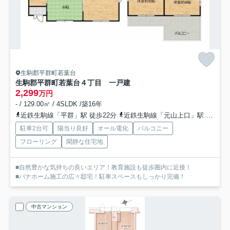
生駒郡平群町若葉台
生駒郡平群町若葉台４丁目 一戸建
2,299
万円
- / 129.00㎡ / 4SLDK /築16年
近鉄生駒線「平群」駅 徒歩22分
近鉄生駒線「元山上口」駅 徒歩22分
駐車2台可
陽当り良好
オール電化
バルコニー
フローリング
閑静な住宅地
■自然豊かな気持ちの良いエリア！教育施設も徒歩圏内に近接！
■パナホーム施工の広々邸宅！駐車スペースもしっかり完備！
中古マンション