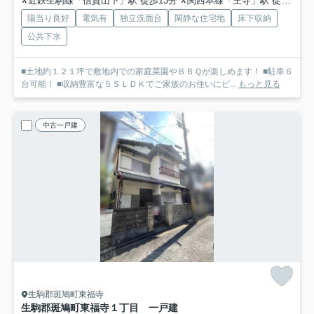
近鉄生駒線「信貴山下」駅 徒歩13分
関西本線「王寺」駅 徒歩18分
陽当り良好
電気有
独立洗面台
閑静な住宅地
床下収納
公共下水
■土地約１２１坪で敷地内での家庭菜園やＢＢＱが楽しめます！ ■駐車６
台可能！ ■収納豊富な５ＳＬＤＫでご家族のお住いにピ...
もっと見る
中古一戸建
生駒郡斑鳩町東福寺
生駒郡斑鳩町東福寺１丁目 一戸建