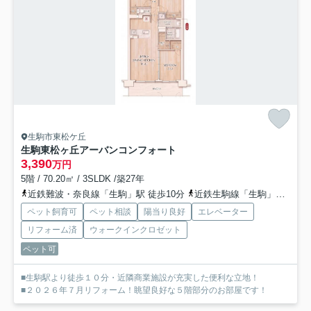
生駒市東松ケ丘
生駒東松ヶ丘アーバンコンフォート
3,390
万円
5階 / 70.20㎡ / 3SLDK /築27年
近鉄難波・奈良線「生駒」駅 徒歩10分
近鉄生駒線「生駒」駅 徒歩10分
ペット飼育可
ペット相談
陽当り良好
エレベーター
リフォーム済
ウォークインクロゼット
ペット可
■生駒駅より徒歩１０分・近隣商業施設が充実した便利な立地！
■２０２６年７月リフォーム！眺望良好な５階部分のお部屋です！