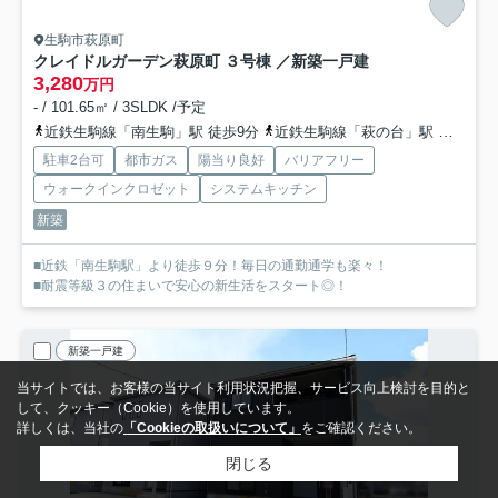
生駒市萩原町
クレイドルガーデン萩原町 ３号棟 ／新築一戸建
3,280
万円
- / 101.65㎡ / 3SLDK /予定
近鉄生駒線「南生駒」駅 徒歩9分
近鉄生駒線「萩の台」駅 徒歩18分
駐車2台可
都市ガス
陽当り良好
バリアフリー
ウォークインクロゼット
システムキッチン
新築
■近鉄「南生駒駅」より徒歩９分！毎日の通勤通学も楽々！
■耐震等級３の住まいで安心の新生活をスタート◎！
新築一戸建
当サイトでは、お客様の当サイト利用状況把握、サービス向上検討を目的と
して、クッキー（Cookie）を使用しています。
詳しくは、当社の
「Cookieの取扱いについて」
をご確認ください。
閉じる