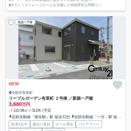
■ＷＣＬ＋ストレージルームを完備した収納豊富な間取り！
新築一戸建
NEW
生駒市有里町
リーブルガーデン有里町 ２号棟 ／新築一戸建
3,680
万円
- / 110.96㎡ / 3LDK /予定
近鉄生駒線「南生駒」駅 徒歩12分
近鉄生駒線「一分」駅 徒歩14分
駐車2台可
陽当り良好
オール電化
バリアフリー