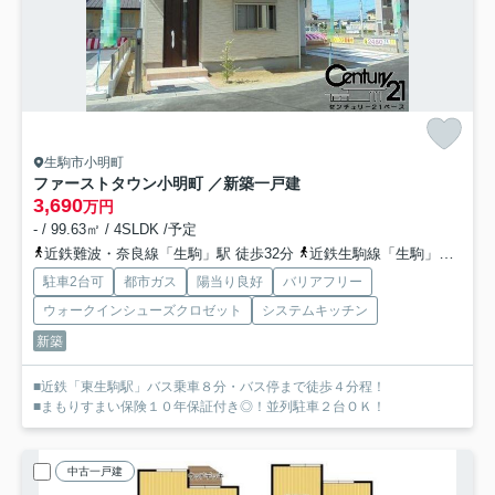
生駒市小明町
ファーストタウン小明町 ／新築一戸建
3,690
万円
- / 99.63㎡ / 4SLDK /予定
近鉄難波・奈良線「生駒」駅 徒歩32分
近鉄生駒線「生駒」駅 徒歩32分
駐車2台可
都市ガス
陽当り良好
バリアフリー
ウォークインシューズクロゼット
システムキッチン
新築
■近鉄「東生駒駅」バス乗車８分・バス停まで徒歩４分程！
■まもりすまい保険１０年保証付き◎！並列駐車２台ＯＫ！
中古一戸建