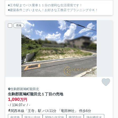
■王寺駅までバス乗車１１分の便利な生活環境です！
■建築条件ございません！お好きな工務店でプランニングＯＫ！
売地
生駒郡斑鳩町龍田北
生駒郡斑鳩町龍田北１丁目の売地
1,090
万円
- / 134.07㎡ / -
関西本線「王寺」駅 バス11分 「竜田神社」 停歩6分
南道路
陽当り良好
閑静な住宅地
眺望良好
浄化槽排水