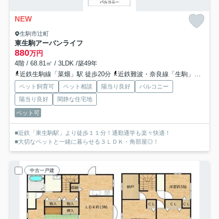
NEW
生駒市辻町
東生駒アーバンライフ
880
万円
4階 / 68.81㎡ / 3LDK /築49年
近鉄生駒線「菜畑」駅 徒歩20分
近鉄難波・奈良線「生駒」駅 徒歩20分
ペット飼育可
ペット相談
陽当り良好
バルコニー
陽当り良好
閑静な住宅地
ペット可
■近鉄「東生駒駅」より徒歩１１分！通勤通学も楽々快適！
■大切なペットと一緒に暮らせる３ＬＤＫ・角部屋◎！
中古一戸建