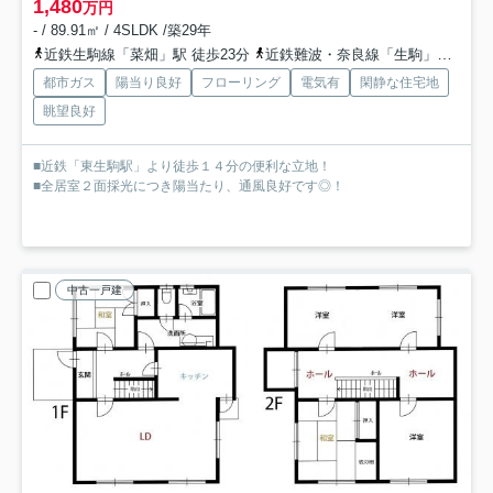
1,480
万円
- / 89.91㎡ / 4SLDK /築29年
近鉄生駒線「菜畑」駅 徒歩23分
近鉄難波・奈良線「生駒」駅 徒歩24分
都市ガス
陽当り良好
フローリング
電気有
閑静な住宅地
眺望良好
■近鉄「東生駒駅」より徒歩１４分の便利な立地！
■全居室２面採光につき陽当たり、通風良好です◎！
中古一戸建