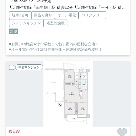
- / 99.36㎡ / 3LDK /予定
近鉄生駒線「南生駒」駅 徒歩12分
近鉄生駒線「一分」駅 徒歩14分
駐車2台可
陽当り良好
オール電化
バリアフリー
システムキッチン
浴室乾燥機
新築
■お買い物施設や小中学校まで徒歩圏内の便利な立地！
■オール電化住宅！設計性能評価＋建設性能評価Ｗ取得！
中古マンション
NEW