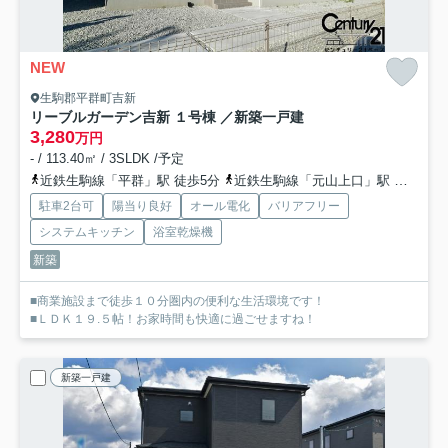
NEW
生駒郡平群町吉新
リーブルガーデン吉新 １号棟 ／新築一戸建
3,280
万円
- / 113.40㎡ / 3SLDK /予定
近鉄生駒線「平群」駅 徒歩5分
近鉄生駒線「元山上口」駅 徒歩16分
駐車2台可
陽当り良好
オール電化
バリアフリー
システムキッチン
浴室乾燥機
新築
■商業施設まで徒歩１０分圏内の便利な生活環境です！
■ＬＤＫ１９.５帖！お家時間も快適に過ごせますね！
新築一戸建