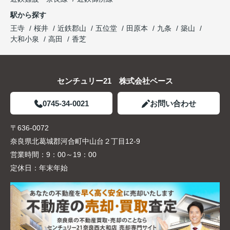
駅から探す
王寺
桜井
近鉄郡山
五位堂
田原本
九条
築山
大和小泉
高田
香芝
センチュリー21 株式会社ベース
0745-34-0021
お問い合わせ
〒636-0072
奈良県北葛城郡河合町中山台２丁目12-9
営業時間：
9：00～19：00
定休日：
年末年始