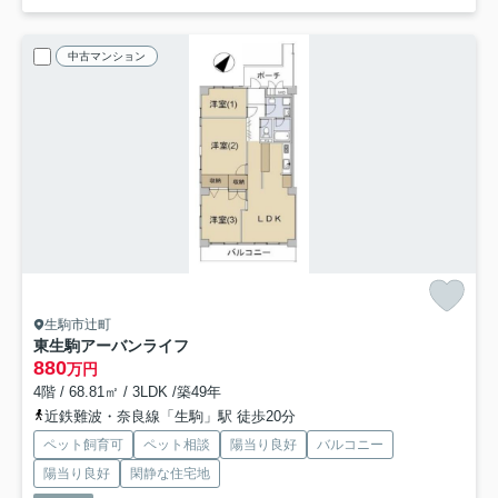
中古マンション
生駒市辻町
東生駒アーバンライフ
880
万円
4階 / 68.81㎡ / 3LDK /築49年
近鉄難波・奈良線「生駒」駅 徒歩20分
ペット飼育可
ペット相談
陽当り良好
バルコニー
陽当り良好
閑静な住宅地