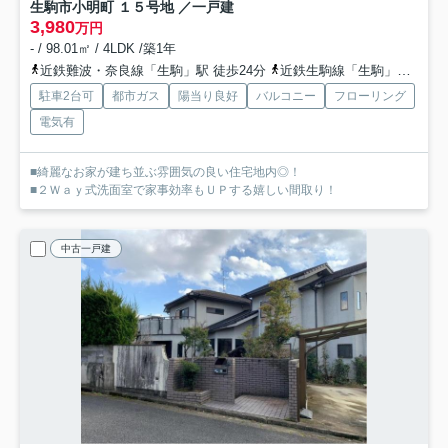
生駒市小明町 １５号地 ／一戸建
3,980
万円
- / 98.01㎡ / 4LDK /築1年
近鉄難波・奈良線「生駒」駅 徒歩24分
近鉄生駒線「生駒」駅 徒歩24分
駐車2台可
都市ガス
陽当り良好
バルコニー
フローリング
電気有
■綺麗なお家が建ち並ぶ雰囲気の良い住宅地内◎！
■２Ｗａｙ式洗面室で家事効率もＵＰする嬉しい間取り！
中古一戸建