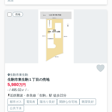
売地
生駒市東生駒
生駒市東生駒１丁目の売地
5,980
万円
- / 495.02㎡ / -
近鉄難波・奈良線「生駒」駅 徒歩22分
都市ガス
電気有
陽当り良好
閑静な住宅地
眺望良好
公共下水