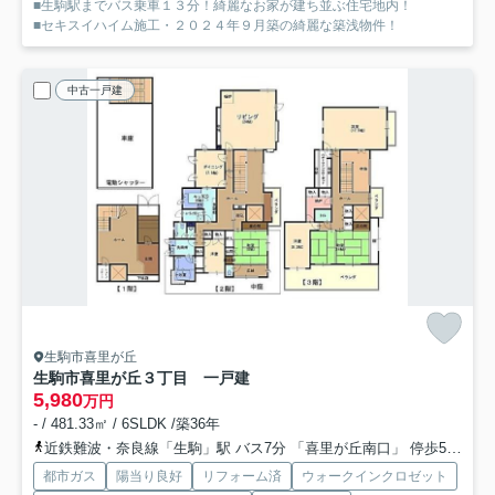
■生駒駅までバス乗車１３分！綺麗なお家が建ち並ぶ住宅地内！
■セキスイハイム施工・２０２４年９月築の綺麗な築浅物件！
中古一戸建
生駒市喜里が丘
生駒市喜里が丘３丁目 一戸建
5,980
万円
- / 481.33㎡ / 6SLDK /築36年
近鉄難波・奈良線「生駒」駅 バス7分 「喜里が丘南口」 停歩5分
近
都市ガス
陽当り良好
リフォーム済
ウォークインクロゼット