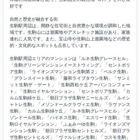
好です
自然と歴史が融合する街
生駒駅周辺は、閑静な住宅街と自然豊かな環境が調和した地
域です。生駒山には遊園地やアスレチック施設があり、家族
連れに人気です。また、宝山寺や生駒山上遊園地などの歴史
的・文化的なスポットも点在しています。
生駒駅周辺エリアのマンションは「ルネ生駒グレースヒル」
「生駒グリーンマンションイーストウィング」「セントポリ
ア生駒」「ライオンズマンション生駒第２」「ベルク生駒」
「グランスイート生駒」「藤和ライブタウン生駒」「サンミ
ット生駒ザ・ゲート」「生駒西松ケ丘アーバンコンフォー
ト」「生駒ロイヤルマンション」「セントポリア生駒」「カ
ルム生駒緑ケ丘」「朝日プラザ生駒サニーヒルズ」「ルイシ
ャトレ生駒」「メゾンドールクラヴィエ生駒」「ラヴァンス
生駒」「カルム生駒緑ケ丘」「ルネ生駒グレースヒル」「メ
ゾンドール生駒」「ハイネス生駒」「エスリード生駒」「生
駒ロイヤルマンション」「ふぁみーゆ生駒」「ライオンズマ
ンション生駒」「朝日プラザ生駒セントヒルズ」「朝日プラ
ザ生駒セントヒルズ」「ヴァルシオン生駒」「コスモ生駒」