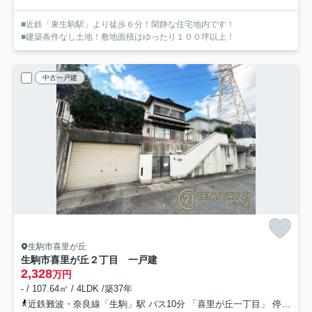
■近鉄「東生駒駅」より徒歩６分！閑静な住宅地内です！
■建築条件なし土地！敷地面積はゆったり１００坪以上！
中古一戸建
生駒市喜里が丘
生駒市喜里が丘２丁目 一戸建
2,328
万円
- / 107.64㎡ / 4LDK /築37年
近鉄難波・奈良線「生駒」駅 バス10分 「喜里が丘一丁目」 停歩7分