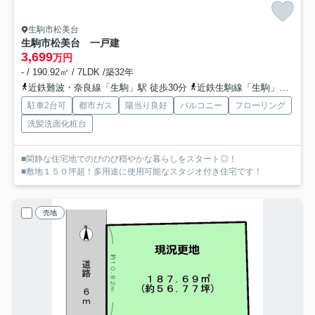
生駒市松美台
生駒市松美台 一戸建
3,699
万円
- / 190.92㎡ / 7LDK /築32年
近鉄難波・奈良線「生駒」駅 徒歩30分
近鉄生駒線「生駒」駅 徒歩30分
駐車2台可
都市ガス
陽当り良好
バルコニー
フローリング
洗髪洗面化粧台
■閑静な住宅地でのびのび穏やかな暮らしをスタート◎！
■敷地１５０坪超！多用途に使用可能なスタジオ付き住宅です！
売地