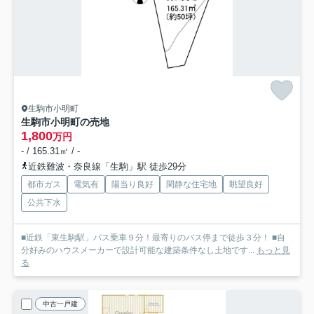
生駒市小明町
生駒市小明町の売地
1,800
万円
- / 165.31㎡ / -
近鉄難波・奈良線「生駒」駅 徒歩29分
都市ガス
電気有
陽当り良好
閑静な住宅地
眺望良好
公共下水
■近鉄「東生駒駅」バス乗車９分！最寄りのバス停まで徒歩３分！ ■自
分好みのハウスメーカーで設計可能な建築条件なし土地です...
もっと見
る
中古一戸建