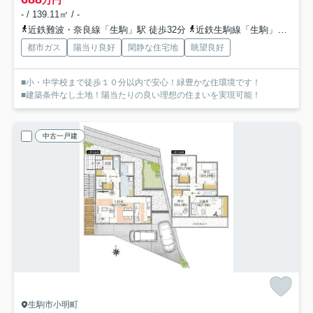
- / 139.11㎡ / -
近鉄難波・奈良線「生駒」駅 徒歩32分
近鉄生駒線「生駒」駅 徒歩32分
都市ガス
陽当り良好
閑静な住宅地
眺望良好
■小・中学校まで徒歩１０分以内で安心！緑豊かな住環境です！
■建築条件なし土地！陽当たりの良い理想の住まいを実現可能！
中古一戸建
生駒市小明町