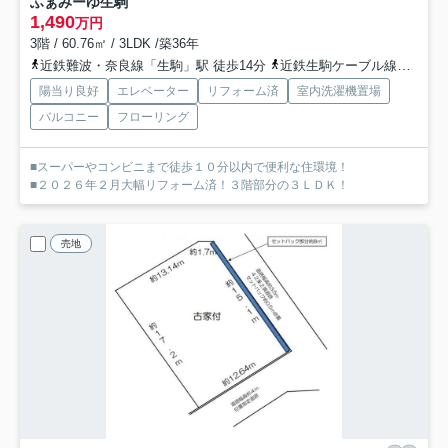
ふぁみーゆ生駒
1,490
万円
3階 / 60.76㎡ / 3LDK /築36年
近鉄難波・奈良線「生駒」駅 徒歩14分
近鉄生駒ケーブル線「鳥居前」駅 徒歩19分
陽当り良好
エレベーター
リフォーム済
室内洗濯機置場
バルコニー
フローリング
■スーパーやコンビニまで徒歩１０分以内で便利な住環境！
■２０２６年２月大幅リフォーム済！３階部分の３ＬＤＫ！
売地