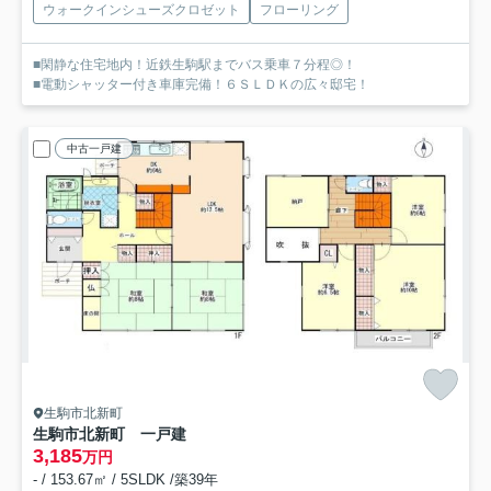
ウォークインシューズクロゼット
フローリング
■閑静な住宅地内！近鉄生駒駅までバス乗車７分程◎！
■電動シャッター付き車庫完備！６ＳＬＤＫの広々邸宅！
中古一戸建
生駒市北新町
生駒市北新町 一戸建
3,185
万円
- / 153.67㎡ / 5SLDK /築39年