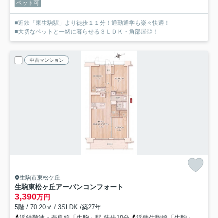
ペット可
■近鉄「東生駒駅」より徒歩１１分！通勤通学も楽々快適！
■大切なペットと一緒に暮らせる３ＬＤＫ・角部屋◎！
中古マンション
生駒市東松ケ丘
生駒東松ヶ丘アーバンコンフォート
3,390
万円
5階 / 70.20㎡ / 3SLDK /築27年
近鉄難波・奈良線「生駒」駅 徒歩10分
近鉄生駒線「生駒」駅 徒歩10分