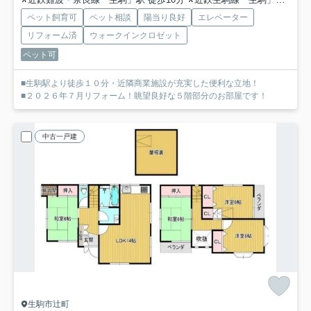
ペット飼育可
ペット相談
陽当り良好
エレベーター
リフォーム済
ウォークインクロゼット
ペット可
■生駒駅より徒歩１０分・近隣商業施設が充実した便利な立地！
■２０２６年７月リフォーム！眺望良好な５階部分のお部屋です！
中古一戸建
生駒市辻町