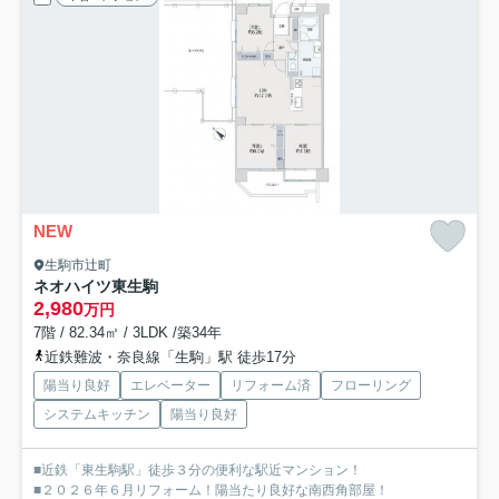
NEW
生駒市辻町
ネオハイツ東生駒
2,980
万円
7階 / 82.34㎡ / 3LDK /築34年
近鉄難波・奈良線「生駒」駅 徒歩17分
陽当り良好
エレベーター
リフォーム済
フローリング
システムキッチン
陽当り良好
■近鉄「東生駒駅」徒歩３分の便利な駅近マンション！
■２０２６年６月リフォーム！陽当たり良好な南西角部屋！