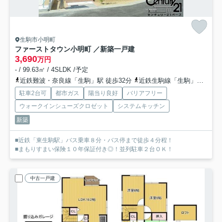
生駒市小明町
ファーストタウン小明町 ／新築一戸建
3,690
万円
- / 99.63㎡ / 4SLDK /予定
近鉄難波・奈良線「生駒」駅 徒歩32分
近鉄生駒線「生駒」駅 徒歩32分
駐車2台可
都市ガス
陽当り良好
バリアフリー
ウォークインシューズクロゼット
システムキッチン
新築
■近鉄「東生駒駅」バス乗車８分・バス停まで徒歩４分程！
■まもりすまい保険１０年保証付き◎！並列駐車２台ＯＫ！
中古一戸建