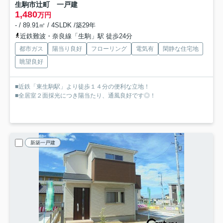
生駒市辻町 一戸建
1,480
万円
- / 89.91㎡ / 4SLDK /築29年
近鉄難波・奈良線「生駒」駅 徒歩24分
都市ガス
陽当り良好
フローリング
電気有
閑静な住宅地
眺望良好
■近鉄「東生駒駅」より徒歩１４分の便利な立地！
■全居室２面採光につき陽当たり、通風良好です◎！
新築一戸建