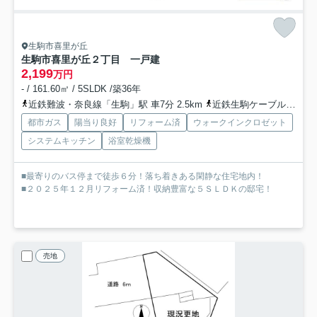
生駒市喜里が丘
生駒市喜里が丘２丁目 一戸建
2,199
万円
- / 161.60㎡ / 5SLDK /築36年
近鉄難波・奈良線「生駒」駅 車7分 2.5km
近鉄生駒ケーブル線「鳥居前」駅 徒歩35分
都市ガス
陽当り良好
リフォーム済
ウォークインクロゼット
システムキッチン
浴室乾燥機
■最寄りのバス停まで徒歩６分！落ち着きある閑静な住宅地内！
■２０２５年１２月リフォーム済！収納豊富な５ＳＬＤＫの邸宅！
売地