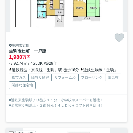
生駒市辻町
生駒市辻町 一戸建
1,980
万円
- / 92.74㎡ / 4SLDK /築29年
近鉄難波・奈良線「生駒」駅 徒歩16分
近鉄生駒線「生駒」駅 徒歩16分
都市ガス
陽当り良好
リフォーム済
フローリング
電気有
閑静な住宅地
■近鉄東生駒駅より徒歩１１分！小学校やスーパーも近接！
■全居室６帖以上・２面採光！４ＬＤＫ＋ロフト付き邸宅！