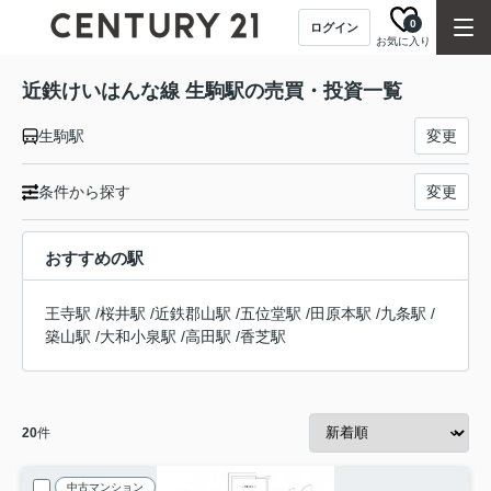
0
ログイン
お気に入り
近鉄けいはんな線 生駒駅の売買・投資一覧
生駒駅
変更
条件から探す
変更
おすすめの駅
王寺駅
/
桜井駅
/
近鉄郡山駅
/
五位堂駅
/
田原本駅
/
九条駅
/
築山駅
/
大和小泉駅
/
高田駅
/
香芝駅
20
件
中古マンション