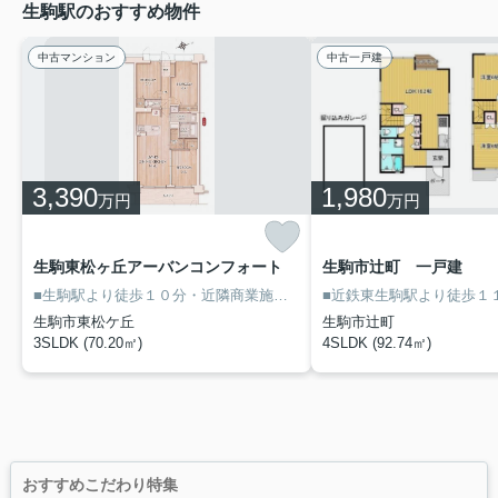
生駒駅のおすすめ物件
中古マンション
中古一戸建
3,390
1,980
万円
万円
生駒東松ヶ丘アーバンコンフォート
生駒市辻町 一戸建
■生駒駅より徒歩１０分・近隣商業施設が充実した便利な立地！
■２０
生駒市東松ケ丘
生駒市辻町
3SLDK (70.20㎡)
4SLDK (92.74㎡)
おすすめこだわり特集