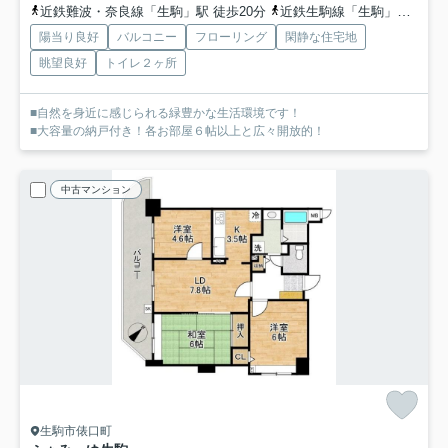
近鉄難波・奈良線「生駒」駅 徒歩20分
近鉄生駒線「生駒」駅 徒歩20分
陽当り良好
バルコニー
フローリング
閑静な住宅地
眺望良好
トイレ２ヶ所
■自然を身近に感じられる緑豊かな生活環境です！
■大容量の納戸付き！各お部屋６帖以上と広々開放的！
中古マンション
生駒市俵口町