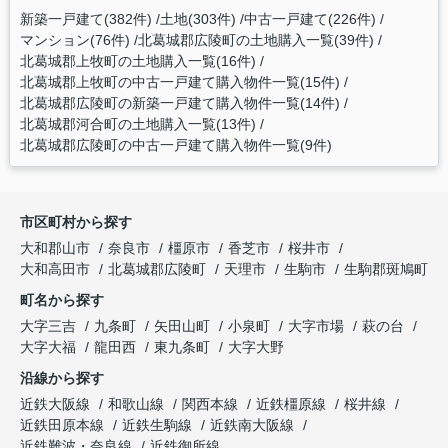
新築一戸建て(382件)
土地(303件)
中古一戸建て(226件)
マンション(76件)
北葛城郡広陵町の土地購入一覧(39件)
北葛城郡上牧町の土地購入一覧(16件)
北葛城郡上牧町の中古一戸建て購入物件一覧(15件)
北葛城郡広陵町の新築一戸建て購入物件一覧(14件)
北葛城郡河合町の土地購入一覧(13件)
北葛城郡広陵町の中古一戸建て購入物件一覧(9件)
市区町村から探す
大和郡山市
奈良市
橿原市
香芝市
桜井市
大和高田市
北葛城郡広陵町
天理市
生駒市
生駒郡斑鳩町
町名から探す
大字三吉
九条町
矢田山町
小泉町
大字市場
萩の台
大字大福
龍田西
東九条町
大字大野
沿線から探す
近鉄大阪線
和歌山線
関西本線
近鉄橿原線
桜井線
近鉄田原本線
近鉄生駒線
近鉄南大阪線
近鉄難波・奈良線
近鉄御所線