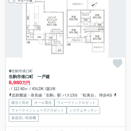
中古一戸建
生駒市俵口町
生駒市俵口町 一戸建
6,980
万円
- / 112.60㎡ / 4SLDK /築1年
近鉄難波・奈良線「生駒」駅 バス13分 「松美台」 停歩4分
近鉄生駒
陽当り良好
オール電化
ウォークインクロゼット
ウォークインシューズクロゼット
システムキッチン
食器洗い乾燥機