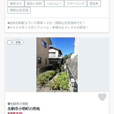
都市ガス
陽当り良好
バルコニー
フローリング
電気有
閑静な住宅地
■近鉄生駒駅までバス乗車１０分・閑静な住宅地内です！
■２０２５年１０月リフォーム！車庫付き４ＬＤＫの邸宅！
売地
生駒市小明町
生駒市小明町の売地
688
万円