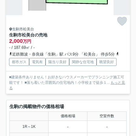
生駒市松美台
生駒市松美台の売地
2,000
万円
- / 187.69㎡ / -
近鉄難波・奈良線「生駒」駅 バス9分 「松美台」 停歩5分
近鉄生駒
都市ガス
電気有
陽当り良好
閑静な住宅地
眺望良好
■建築条件ありません！お好きなハウスメーカーでプランニング施工可
能です！ ■落ち着いた雰囲気の住宅地内！小学校まで徒歩１...
もっと見
る
生駒の掲載物件の価格相場
価格相場
空室件数
-
-
1R～1K