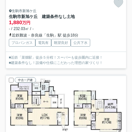
生駒市新旭ケ丘
生駒市新旭ケ丘 建築条件なし土地
1,880
万円
- / 232.03㎡ / -
近鉄難波・奈良線「生駒」駅 徒歩18分
プロパンガス
電気有
眺望良好
公共下水
■近鉄「菜畑駅」徒歩５分程！スーパーも徒歩圏内に近接！
■建築条件なし！設備や仕様にこだわった理想の家づくり！
中古一戸建