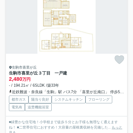
生駒市喜里が丘
生駒市喜里が丘３丁目 一戸建
2,480
万円
- / 194.21㎡ / 6SLDK /築33年
近鉄難波・奈良線「生駒」駅 バス7分 「喜里が丘南口」 停歩5分
近
都市ガス
陽当り良好
システムキッチン
フローリング
電気有
追焚機能浴室
■緑豊かな住宅地！小学校まで徒歩５分とお子様も無理なく通えます
ね！ ■二世帯住宅におすすめ！大容量の屋根裏収納を完備した...
もっと
見る