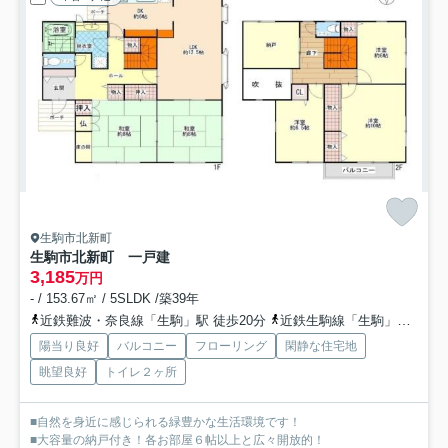
生駒市北新町
生駒市北新町 一戸建
3,185
万円
- / 153.67㎡ / 5SLDK /築39年
近鉄難波・奈良線「生駒」駅 徒歩20分
近鉄生駒線「生駒」駅 徒歩20分
陽当り良好
バルコニー
フローリング
閑静な住宅地
眺望良好
トイレ２ヶ所
■自然を身近に感じられる緑豊かな生活環境です！
■大容量の納戸付き！各お部屋６帖以上と広々開放的！