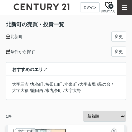
0
ログイン
お気に入り
北新町の売買・投資一覧
北新町
変更
条件から探す
変更
おすすめのエリア
大字三吉
/
九条町
/
矢田山町
/
小泉町
/
大字市場
/
萩の台
/
大字大福
/
龍田西
/
東九条町
/
大字大野
1
件
中古一戸建