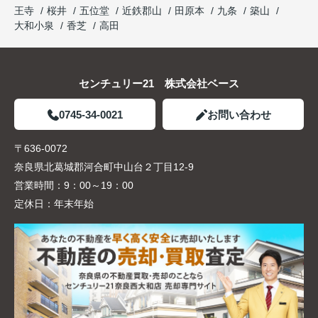
王寺
桜井
五位堂
近鉄郡山
田原本
九条
築山
大和小泉
香芝
高田
センチュリー21 株式会社ベース
0745-34-0021
お問い合わせ
〒636-0072
奈良県北葛城郡河合町中山台２丁目12-9
営業時間：
9：00～19：00
定休日：
年末年始