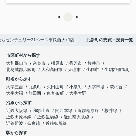
1
らセンチュリー21ベース奈良西大和店
北新町の売買・投資一覧
市区町村から探す
大和郡山市
奈良市
橿原市
香芝市
桜井市
北葛城郡広陵町
大和高田市
天理市
生駒市
生駒郡斑鳩町
町名から探す
大字三吉
九条町
矢田山町
小泉町
大字市場
萩の台
大字大福
龍田西
東九条町
大字大野
沿線から探す
近鉄大阪線
和歌山線
関西本線
近鉄橿原線
桜井線
近鉄田原本線
近鉄生駒線
近鉄南大阪線
近鉄難波・奈良線
近鉄御所線
駅から探す