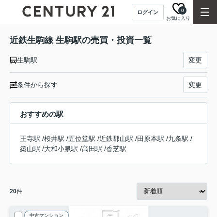
0
ログイン
お気に入り
近鉄生駒線 生駒駅の売買・投資一覧
生駒駅
変更
条件から探す
変更
おすすめの駅
王寺駅
/
桜井駅
/
五位堂駅
/
近鉄郡山駅
/
田原本駅
/
九条駅
/
築山駅
/
大和小泉駅
/
高田駅
/
香芝駅
20
件
中古マンション