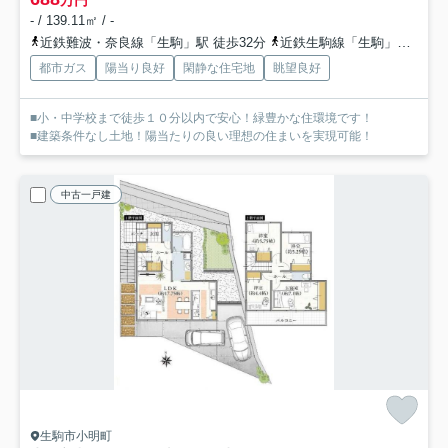
- / 139.11㎡ / -
近鉄難波・奈良線「生駒」駅 徒歩32分
近鉄生駒線「生駒」駅 徒歩32分
都市ガス
陽当り良好
閑静な住宅地
眺望良好
■小・中学校まで徒歩１０分以内で安心！緑豊かな住環境です！
■建築条件なし土地！陽当たりの良い理想の住まいを実現可能！
中古一戸建
生駒市小明町