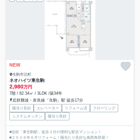
NEW
生駒市辻町
ネオハイツ東生駒
2,980
万円
7階 / 82.34㎡ / 3LDK /築34年
近鉄難波・奈良線「生駒」駅 徒歩17分
陽当り良好
エレベーター
リフォーム済
フローリング
システムキッチン
陽当り良好
■近鉄「東生駒駅」徒歩３分の便利な駅近マンション！
■２０２６年６月リフォーム！陽当たり良好な南西角部屋！