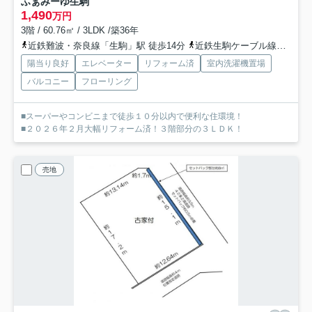
ふぁみーゆ生駒
1,490
万円
3階 / 60.76㎡ / 3LDK /築36年
近鉄難波・奈良線「生駒」駅 徒歩14分
近鉄生駒ケーブル線「鳥居前」駅 徒歩19分
陽当り良好
エレベーター
リフォーム済
室内洗濯機置場
バルコニー
フローリング
■スーパーやコンビニまで徒歩１０分以内で便利な住環境！
■２０２６年２月大幅リフォーム済！３階部分の３ＬＤＫ！
売地