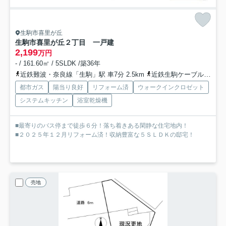
生駒市喜里が丘
生駒市喜里が丘２丁目 一戸建
2,199
万円
- / 161.60㎡ / 5SLDK /築36年
近鉄難波・奈良線「生駒」駅 車7分 2.5km
近鉄生駒ケーブル線「鳥居前」駅 徒歩35分
都市ガス
陽当り良好
リフォーム済
ウォークインクロゼット
システムキッチン
浴室乾燥機
■最寄りのバス停まで徒歩６分！落ち着きある閑静な住宅地内！
■２０２５年１２月リフォーム済！収納豊富な５ＳＬＤＫの邸宅！
売地