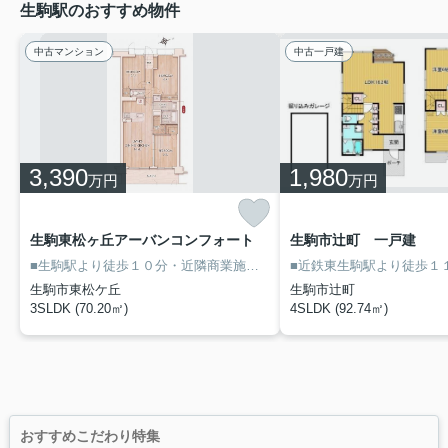
生駒駅のおすすめ物件
中古マンション
中古一戸建
3,390
1,980
万円
万円
生駒東松ヶ丘アーバンコンフォート
生駒市辻町 一戸建
■生駒駅より徒歩１０分・近隣商業施設が充実した便利な立地！
■２０
生駒市東松ケ丘
生駒市辻町
3SLDK (70.20㎡)
4SLDK (92.74㎡)
おすすめこだわり特集