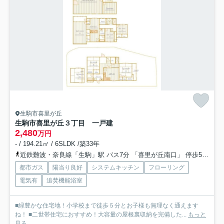
生駒市喜里が丘
生駒市喜里が丘３丁目 一戸建
2,480
万円
- / 194.21㎡ / 6SLDK /築33年
近鉄難波・奈良線「生駒」駅 バス7分 「喜里が丘南口」 停歩5分
近
都市ガス
陽当り良好
システムキッチン
フローリング
電気有
追焚機能浴室
■緑豊かな住宅地！小学校まで徒歩５分とお子様も無理なく通えます
ね！ ■二世帯住宅におすすめ！大容量の屋根裏収納を完備した...
もっと
見る