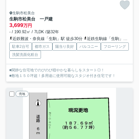
生駒市松美台
生駒市松美台 一戸建
3,699
万円
- / 190.92㎡ / 7LDK /築32年
近鉄難波・奈良線「生駒」駅 徒歩30分
近鉄生駒線「生駒」駅 徒歩30分
駐車2台可
都市ガス
陽当り良好
バルコニー
フローリング
洗髪洗面化粧台
■閑静な住宅地でのびのび穏やかな暮らしをスタート◎！
■敷地１５０坪超！多用途に使用可能なスタジオ付き住宅です！
売地