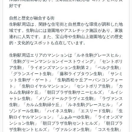
好です
自然と歴史が融合する街
生駒駅周辺は、閑静な住宅街と自然豊かな環境が調和した地
域です。生駒山には遊園地やアスレチック施設があり、家族
連れに人気です。また、宝山寺や生駒山上遊園地などの歴史
的・文化的なスポットも点在しています。
生駒駅周辺エリアのマンションは「ルネ生駒グレースヒル」
「生駒グリーンマンションイーストウィング」「セントポリ
ア生駒」「ライオンズマンション生駒第２」「ベルク生駒」
「グランスイート生駒」「藤和ライブタウン生駒」「サンミ
ット生駒ザ・ゲート」「生駒西松ケ丘アーバンコンフォー
ト」「生駒ロイヤルマンション」「セントポリア生駒」「カ
ルム生駒緑ケ丘」「朝日プラザ生駒サニーヒルズ」「ルイシ
ャトレ生駒」「メゾンドールクラヴィエ生駒」「ラヴァンス
生駒」「カルム生駒緑ケ丘」「ルネ生駒グレースヒル」「メ
ゾンドール生駒」「ハイネス生駒」「エスリード生駒」「生
駒ロイヤルマンション」「ふぁみーゆ生駒」「ライオンズマ
ンション生駒」「朝日プラザ生駒セントヒルズ」「朝日プラ
ザ生駒セントヒルズ」「ヴァルシオン生駒」「コスモ生駒」