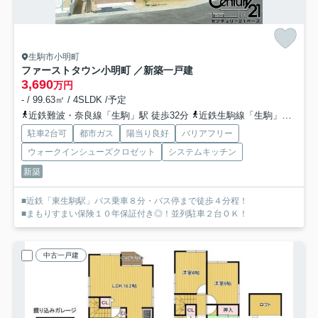
生駒市小明町
ファーストタウン小明町 ／新築一戸建
3,690
万円
- / 99.63㎡ / 4SLDK /予定
近鉄難波・奈良線「生駒」駅 徒歩32分
近鉄生駒線「生駒」駅 徒歩32分
駐車2台可
都市ガス
陽当り良好
バリアフリー
ウォークインシューズクロゼット
システムキッチン
新築
■近鉄「東生駒駅」バス乗車８分・バス停まで徒歩４分程！
■まもりすまい保険１０年保証付き◎！並列駐車２台ＯＫ！
中古一戸建