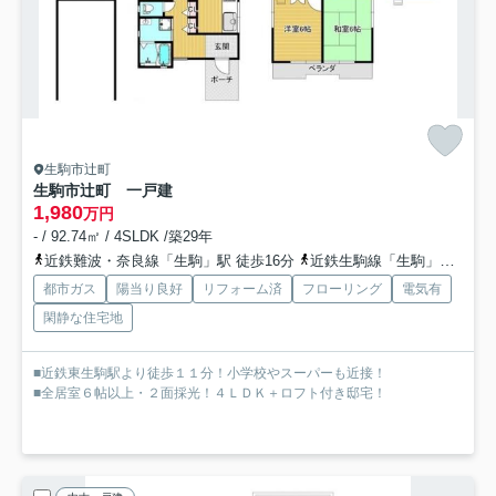
生駒市辻町
生駒市辻町 一戸建
1,980
万円
- / 92.74㎡ / 4SLDK /築29年
近鉄難波・奈良線「生駒」駅 徒歩16分
近鉄生駒線「生駒」駅 徒歩16分
都市ガス
陽当り良好
リフォーム済
フローリング
電気有
閑静な住宅地
■近鉄東生駒駅より徒歩１１分！小学校やスーパーも近接！
■全居室６帖以上・２面採光！４ＬＤＫ＋ロフト付き邸宅！