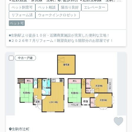
ペット飼育可
ペット相談
陽当り良好
エレベーター
リフォーム済
ウォークインクロゼット
ペット可
■生駒駅より徒歩１０分・近隣商業施設が充実した便利な立地！
■２０２６年７月リフォーム！眺望良好な５階部分のお部屋です！
中古一戸建
生駒市辻町