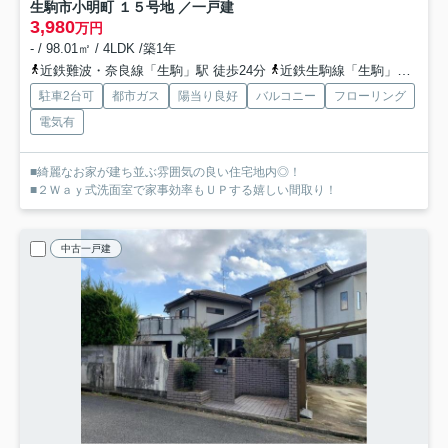
生駒市小明町 １５号地 ／一戸建
3,980
万円
- / 98.01㎡ / 4LDK /築1年
近鉄難波・奈良線「生駒」駅 徒歩24分
近鉄生駒線「生駒」駅 徒歩24分
駐車2台可
都市ガス
陽当り良好
バルコニー
フローリング
電気有
■綺麗なお家が建ち並ぶ雰囲気の良い住宅地内◎！
■２Ｗａｙ式洗面室で家事効率もＵＰする嬉しい間取り！
中古一戸建