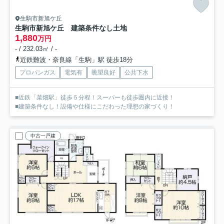
生駒市新旭ケ丘
生駒市新旭ケ丘 建築条件なし土地
1,880
万円
- / 232.03㎡ / -
近鉄難波・奈良線「生駒」駅 徒歩18分
プロパンガス
電気有
眺望良好
公共下水
■近鉄「菜畑駅」徒歩５分程！スーパーも徒歩圏内に近接！
■建築条件なし！設備や仕様にこだわった理想の家づくり！
中古一戸建