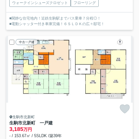
ウォークインシューズクロゼット
フローリング
■閑静な住宅地内！近鉄生駒駅までバス乗車７分程◎！
■電動シャッター付き車庫完備！６ＳＬＤＫの広々邸宅！
中古一戸建
生駒市北新町
生駒市北新町 一戸建
3,185
万円
- / 153.67㎡ / 5SLDK /築39年