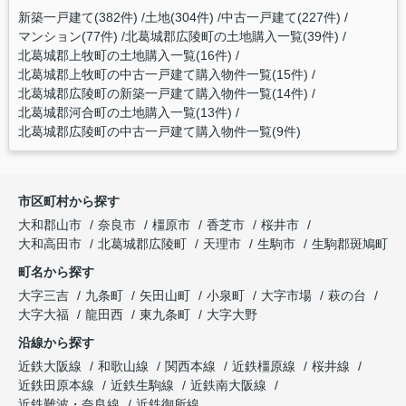
新築一戸建て(382件)
土地(304件)
中古一戸建て(227件)
マンション(77件)
北葛城郡広陵町の土地購入一覧(39件)
北葛城郡上牧町の土地購入一覧(16件)
北葛城郡上牧町の中古一戸建て購入物件一覧(15件)
北葛城郡広陵町の新築一戸建て購入物件一覧(14件)
北葛城郡河合町の土地購入一覧(13件)
北葛城郡広陵町の中古一戸建て購入物件一覧(9件)
市区町村から探す
大和郡山市
奈良市
橿原市
香芝市
桜井市
大和高田市
北葛城郡広陵町
天理市
生駒市
生駒郡斑鳩町
町名から探す
大字三吉
九条町
矢田山町
小泉町
大字市場
萩の台
大字大福
龍田西
東九条町
大字大野
沿線から探す
近鉄大阪線
和歌山線
関西本線
近鉄橿原線
桜井線
近鉄田原本線
近鉄生駒線
近鉄南大阪線
近鉄難波・奈良線
近鉄御所線