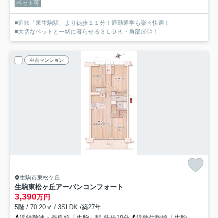
ペット可
■近鉄「東生駒駅」より徒歩１１分！通勤通学も楽々快適！
■大切なペットと一緒に暮らせる３ＬＤＫ・角部屋◎！
中古マンション
生駒市東松ケ丘
生駒東松ヶ丘アーバンコンフォート
3,390
万円
5階 / 70.20㎡ / 3SLDK /築27年
近鉄難波・奈良線「生駒」駅 徒歩10分
近鉄生駒線「生駒」駅 徒歩10分