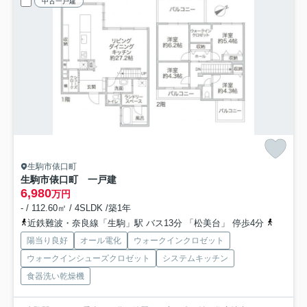
中古一戸建
生駒市俵口町
生駒市俵口町 一戸建
6,980
万円
- / 112.60㎡ / 4SLDK /築1年
近鉄難波・奈良線「生駒」駅 バス13分 「松美台」 停歩4分
近鉄生駒
陽当り良好
オール電化
ウォークインクロゼット
ウォークインシューズクロゼット
システムキッチン
食器洗い乾燥機