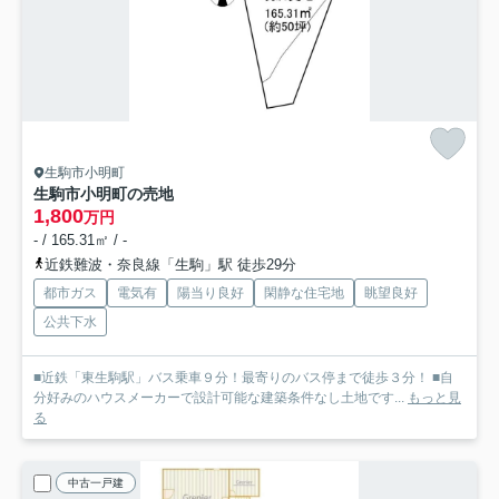
生駒市小明町
生駒市小明町の売地
1,800
万円
- / 165.31㎡ / -
近鉄難波・奈良線「生駒」駅 徒歩29分
都市ガス
電気有
陽当り良好
閑静な住宅地
眺望良好
公共下水
■近鉄「東生駒駅」バス乗車９分！最寄りのバス停まで徒歩３分！ ■自
分好みのハウスメーカーで設計可能な建築条件なし土地です...
もっと見
る
中古一戸建