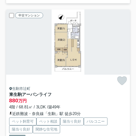
中古マンション
生駒市辻町
東生駒アーバンライフ
880
万円
4階 / 68.81㎡ / 3LDK /築49年
近鉄難波・奈良線「生駒」駅 徒歩20分
ペット飼育可
ペット相談
陽当り良好
バルコニー
陽当り良好
閑静な住宅地