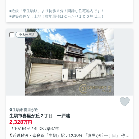
■近鉄「東生駒駅」より徒歩６分！閑静な住宅地内です！
■建築条件なし土地！敷地面積はゆったり１００坪以上！
中古一戸建
生駒市喜里が丘
生駒市喜里が丘２丁目 一戸建
2,328
万円
- / 107.64㎡ / 4LDK /築37年
近鉄難波・奈良線「生駒」駅 バス10分 「喜里が丘一丁目」 停歩7分