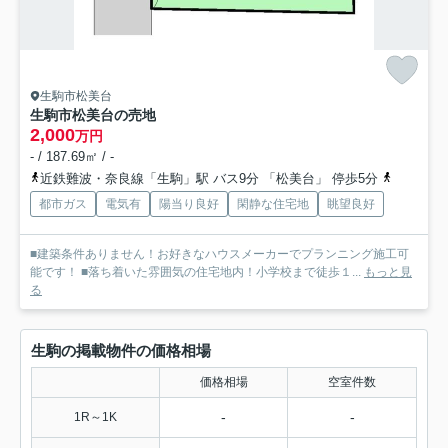
生駒市松美台
生駒市松美台の売地
2,000
万円
- / 187.69㎡ / -
近鉄難波・奈良線「生駒」駅 バス9分 「松美台」 停歩5分
近鉄生駒
都市ガス
電気有
陽当り良好
閑静な住宅地
眺望良好
■建築条件ありません！お好きなハウスメーカーでプランニング施工可
能です！ ■落ち着いた雰囲気の住宅地内！小学校まで徒歩１...
もっと見
る
生駒の掲載物件の価格相場
価格相場
空室件数
-
-
1R～1K