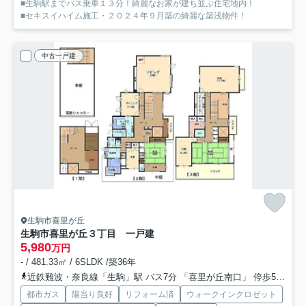
■生駒駅までバス乗車１３分！綺麗なお家が建ち並ぶ住宅地内！
■セキスイハイム施工・２０２４年９月築の綺麗な築浅物件！
中古一戸建
生駒市喜里が丘
生駒市喜里が丘３丁目 一戸建
5,980
万円
- / 481.33㎡ / 6SLDK /築36年
近鉄難波・奈良線「生駒」駅 バス7分 「喜里が丘南口」 停歩5分
近
都市ガス
陽当り良好
リフォーム済
ウォークインクロゼット