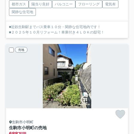
都市ガス
陽当り良好
バルコニー
フローリング
電気有
閑静な住宅地
■近鉄生駒駅までバス乗車１０分・閑静な住宅地内です！
■２０２５年１０月リフォーム！車庫付き４ＬＤＫの邸宅！
売地
生駒市小明町
生駒市小明町の売地
688
万円