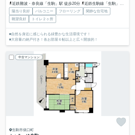
近鉄難波・奈良線「生駒」駅 徒歩20分
近鉄生駒線「生駒」駅 徒歩20分
陽当り良好
バルコニー
フローリング
閑静な住宅地
眺望良好
トイレ２ヶ所
■自然を身近に感じられる緑豊かな生活環境です！
■大容量の納戸付き！各お部屋６帖以上と広々開放的！
中古マンション
生駒市俵口町