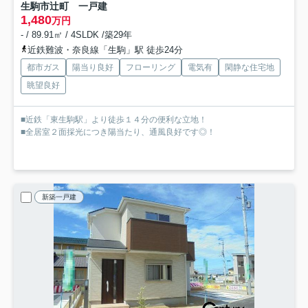
生駒市辻町 一戸建
1,480
万円
- / 89.91㎡ / 4SLDK /築29年
近鉄難波・奈良線「生駒」駅 徒歩24分
都市ガス
陽当り良好
フローリング
電気有
閑静な住宅地
眺望良好
■近鉄「東生駒駅」より徒歩１４分の便利な立地！
■全居室２面採光につき陽当たり、通風良好です◎！
新築一戸建