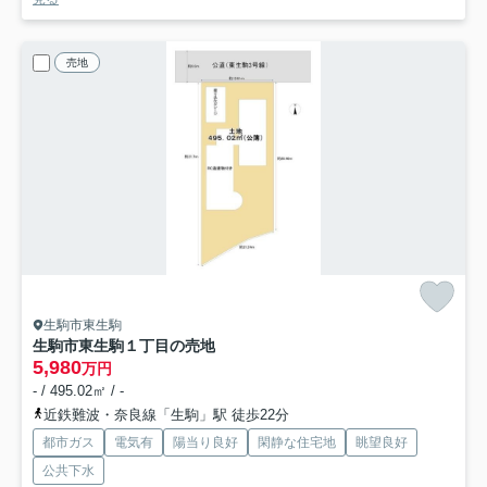
売地
生駒市東生駒
生駒市東生駒１丁目の売地
5,980
万円
- / 495.02㎡ / -
近鉄難波・奈良線「生駒」駅 徒歩22分
都市ガス
電気有
陽当り良好
閑静な住宅地
眺望良好
公共下水