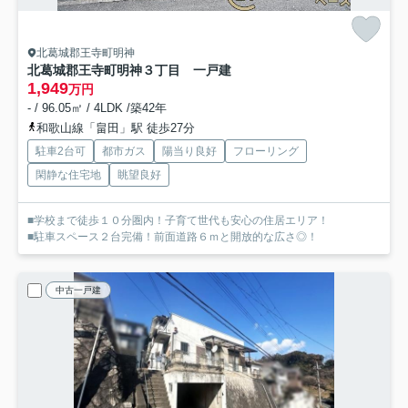
北葛城郡王寺町明神
北葛城郡王寺町明神３丁目 一戸建
1,949
万円
- / 96.05㎡ / 4LDK /築42年
和歌山線「畠田」駅 徒歩27分
駐車2台可
都市ガス
陽当り良好
フローリング
閑静な住宅地
眺望良好
■学校まで徒歩１０分圏内！子育て世代も安心の住居エリア！
■駐車スペース２台完備！前面道路６ｍと開放的な広さ◎！
中古一戸建