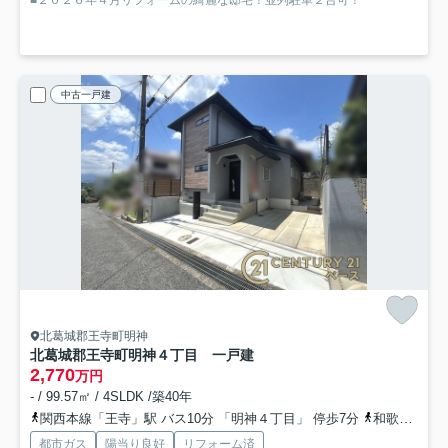
■２０２６年４月リフォームの綺麗な邸宅！並列駐車２台可！
中古一戸建
北葛城郡王寺町明神
北葛城郡王寺町明神４丁目 一戸建
2,770
万円
- / 99.57㎡ / 4SLDK /築40年
関西本線「王寺」駅 バス10分 「明神４丁目」 停歩7分
和歌山線「畠田」駅 徒歩22分
都市ガス
陽当り良好
リフォーム済