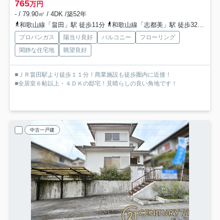
765
万円
- / 79.90㎡ / 4DK /築52年
和歌山線「畠田」駅 徒歩11分
和歌山線「志都美」駅 徒歩32分
関
プロパンガス
陽当り良好
バルコニー
フローリング
閑静な住宅地
眺望良好
■ＪＲ畠田駅より徒歩１１分！商業施設も徒歩圏内に近接！
■全居室６帖以上・４ＤＫの邸宅！見晴らしの良い角地です！
中古一戸建