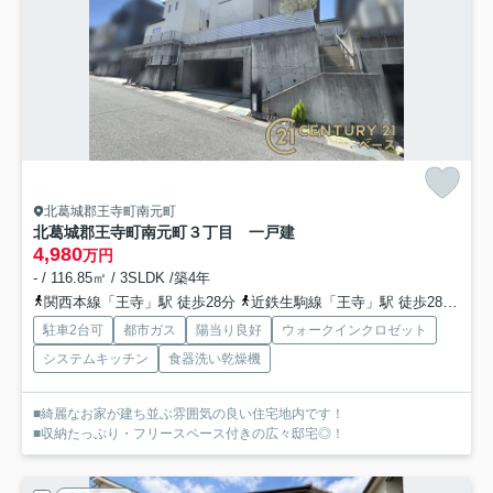
北葛城郡王寺町南元町
北葛城郡王寺町南元町３丁目 一戸建
4,980
万円
- / 116.85㎡ / 3SLDK /築4年
関西本線「王寺」駅 徒歩28分
近鉄生駒線「王寺」駅 徒歩28分
和
駐車2台可
都市ガス
陽当り良好
ウォークインクロゼット
システムキッチン
食器洗い乾燥機
■綺麗なお家が建ち並ぶ雰囲気の良い住宅地内です！
■収納たっぷり・フリースペース付きの広々邸宅◎！