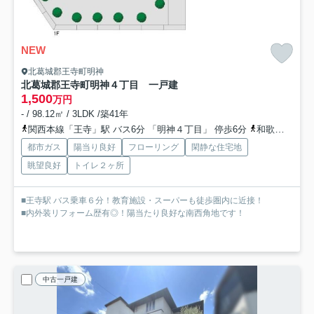
NEW
北葛城郡王寺町明神
北葛城郡王寺町明神４丁目 一戸建
1,500
万円
- / 98.12㎡ / 3LDK /築41年
関西本線「王寺」駅 バス6分 「明神４丁目」 停歩6分
和歌山線「畠田」駅 徒歩21分
都市ガス
陽当り良好
フローリング
閑静な住宅地
眺望良好
トイレ２ヶ所
■王寺駅 バス乗車６分！教育施設・スーパーも徒歩圏内に近接！
■内外装リフォーム歴有◎！陽当たり良好な南西角地です！
中古一戸建