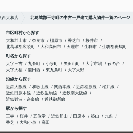
良西大和店
北葛城郡王寺町の中古一戸建て購入物件一覧のページ
市区町村から探す
大和郡山市
奈良市
橿原市
香芝市
桜井市
北葛城郡広陵町
大和高田市
天理市
生駒市
生駒郡斑鳩町
町名から探す
大字三吉
九条町
小泉町
矢田山町
大字市場
萩の台
大字大福
龍田西
東九条町
大字大野
沿線から探す
近鉄大阪線
和歌山線
関西本線
近鉄橿原線
桜井線
近鉄田原本線
近鉄生駒線
近鉄南大阪線
近鉄難波・奈良線
近鉄御所線
駅から探す
王寺
桜井
五位堂
近鉄郡山
田原本
築山
九条
香芝
大和小泉
高田