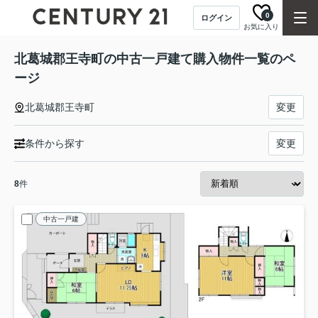
0
ログイン
お気に入り
北葛城郡王寺町の中古一戸建て購入物件一覧のペ
ージ
北葛城郡王寺町
変更
条件から探す
変更
8
件
中古一戸建