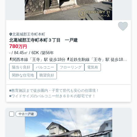
北葛城郡王寺町本町
北葛城郡王寺町本町３丁目 一戸建
780
万円
- / 84.45㎡ / 6DK /築56年
関西本線「王寺」駅 徒歩18分
近鉄生駒線「王寺」駅 徒歩18分
和
陽当り良好
バルコニー
フローリング
電気有
閑静な住宅地
眺望良好
■教育施設まで徒歩圏内・子育て世代も安心の住環境！
■ワイドサイズのバルコニー付き６ＤＫの邸宅です！
中古一戸建