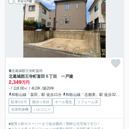
中古一戸建
北葛城郡王寺町畠田
北葛城郡王寺町畠田５丁目 一戸建
2,349
万円
- / 118.00㎡ / 4LDK /築20年
和歌山線「畠田」駅 徒歩11分
和歌山線「志都美」駅 徒歩32分
関
駐車2台可
陽当り良好
オール電化
リフォーム済
浴室乾燥機
バルコニー
■最寄り駅やスーパーまで徒歩圏内！閑静な住宅地です◎！