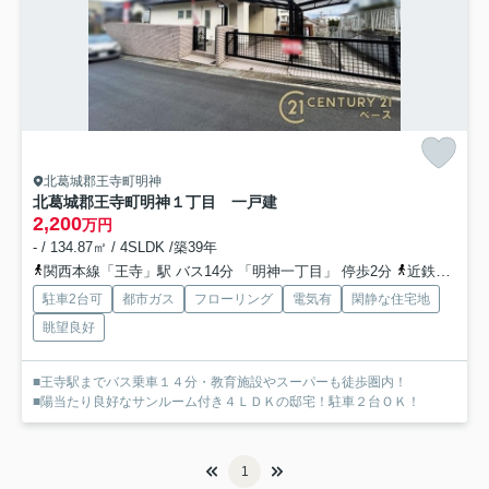
北葛城郡王寺町明神
北葛城郡王寺町明神１丁目 一戸建
2,200
万円
- / 134.87㎡ / 4SLDK /築39年
関西本線「王寺」駅 バス14分 「明神一丁目」 停歩2分
近鉄生駒線「王寺」駅 バス14分 「明神一丁目」 停歩2分
駐車2台可
都市ガス
フローリング
電気有
閑静な住宅地
眺望良好
■王寺駅までバス乗車１４分・教育施設やスーパーも徒歩圏内！
■陽当たり良好なサンルーム付き４ＬＤＫの邸宅！駐車２台ＯＫ！
1