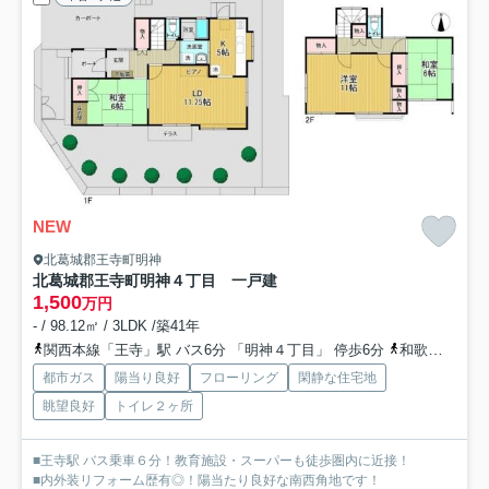
NEW
北葛城郡王寺町明神
北葛城郡王寺町明神４丁目 一戸建
1,500
万円
- / 98.12㎡ / 3LDK /築41年
関西本線「王寺」駅 バス6分 「明神４丁目」 停歩6分
和歌山線「畠田」駅 徒歩21分
都市ガス
陽当り良好
フローリング
閑静な住宅地
眺望良好
トイレ２ヶ所
■王寺駅 バス乗車６分！教育施設・スーパーも徒歩圏内に近接！
■内外装リフォーム歴有◎！陽当たり良好な南西角地です！