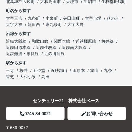
北葛城郡広陵町
大和高田市
天理市
生駒市
生駒郡斑鳩町
町名から探す
大字三吉
九条町
小泉町
矢田山町
大字市場
萩の台
大字大福
龍田西
東九条町
大字大野
沿線から探す
近鉄大阪線
和歌山線
関西本線
近鉄橿原線
桜井線
近鉄田原本線
近鉄生駒線
近鉄南大阪線
近鉄難波・奈良線
近鉄御所線
駅から探す
王寺
桜井
五位堂
近鉄郡山
田原本
築山
九条
香芝
大和小泉
高田
センチュリー21 株式会社ベース
0745-34-0021
お問い合わせ
〒636-0072