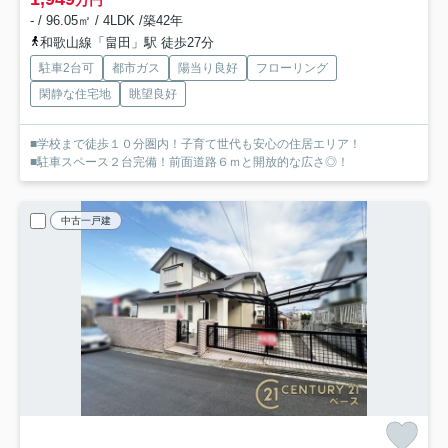
万円
- / 96.05㎡ / 4LDK /築42年
和歌山線「畠田」駅 徒歩27分
駐車2台可
都市ガス
陽当り良好
フローリング
閑静な住宅地
眺望良好
■学校まで徒歩１０分圏内！子育て世代も安心の住居エリア！
■駐車スペース２台完備！前面道路６ｍと開放的な広さ◎！
中古一戸建