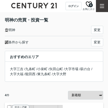
0
ログイン
お気に入り
明神の売買・投資一覧
明神
変更
条件から探す
変更
おすすめのエリア
大字三吉
/
九条町
/
小泉町
/
矢田山町
/
大字市場
/
萩の台
/
大字大福
/
龍田西
/
東九条町
/
大字大野
4
件
中古一戸建