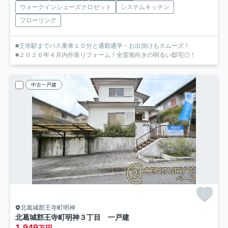
ウォークインシューズクロゼット
システムキッチン
フローリング
■王寺駅までバス乗車１０分と通勤通学・お出掛けもスムーズ！
■２０２６年４月内外装リフォーム！全室南向きの明るい邸宅◎！
中古一戸建
北葛城郡王寺町明神
北葛城郡王寺町明神３丁目 一戸建
1,949