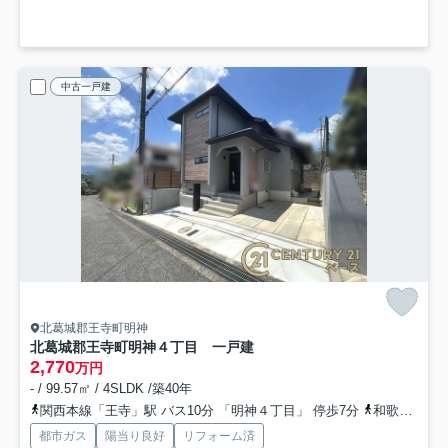
中古一戸建
北葛城郡王寺町明神
北葛城郡王寺町明神４丁目 一戸建
2,770
万円
- / 99.57㎡ / 4SLDK /築40年
関西本線「王寺」駅 バス10分 「明神４丁目」 停歩7分
和歌山線「畠田」駅 徒歩22分
都市ガス
陽当り良好
リフォーム済