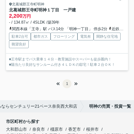
北葛城郡王寺町明神
北葛城郡王寺町明神１丁目 一戸建
2,200
万円
- / 134.87㎡ / 4SLDK /築39年
関西本線「王寺」駅 バス14分 「明神一丁目」 停歩2分
近鉄生駒線「王寺」駅 バス14分 「明神一丁目」 停歩2分
駐車2台可
都市ガス
フローリング
電気有
閑静な住宅地
眺望良好
■王寺駅までバス乗車１４分・教育施設やスーパーも徒歩圏内！
■陽当たり良好なサンルーム付き４ＬＤＫの邸宅！駐車２台ＯＫ！
1
ならセンチュリー21ベース奈良西大和店
明神の売買・投資一覧
市区町村から探す
大和郡山市
奈良市
橿原市
香芝市
桜井市