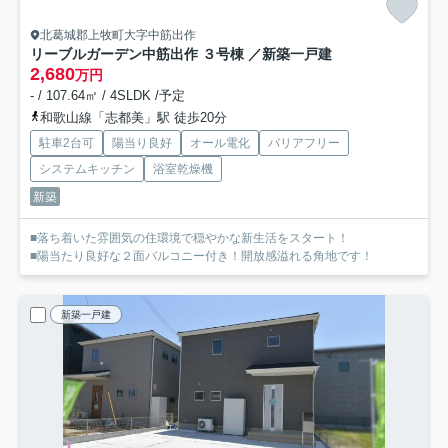
北葛城郡上牧町大字中筋出作
リーブルガーデン中筋出作 ３号棟 ／新築一戸建
2,680
万円
- / 107.64㎡ / 4SLDK /予定
和歌山線「志都美」駅 徒歩20分
駐車2台可
陽当り良好
オール電化
バリアフリー
システムキッチン
浴室乾燥機
新築
■落ち着いた雰囲気の住環境で穏やかな新生活をスタート！
■陽当たり良好な２面バルコニー付き！開放感溢れる角地です！
新築一戸建