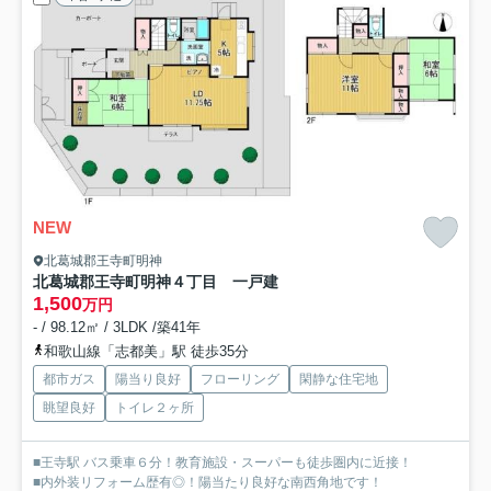
NEW
北葛城郡王寺町明神
北葛城郡王寺町明神４丁目 一戸建
1,500
万円
- / 98.12㎡ / 3LDK /築41年
和歌山線「志都美」駅 徒歩35分
都市ガス
陽当り良好
フローリング
閑静な住宅地
眺望良好
トイレ２ヶ所
■王寺駅 バス乗車６分！教育施設・スーパーも徒歩圏内に近接！
■内外装リフォーム歴有◎！陽当たり良好な南西角地です！