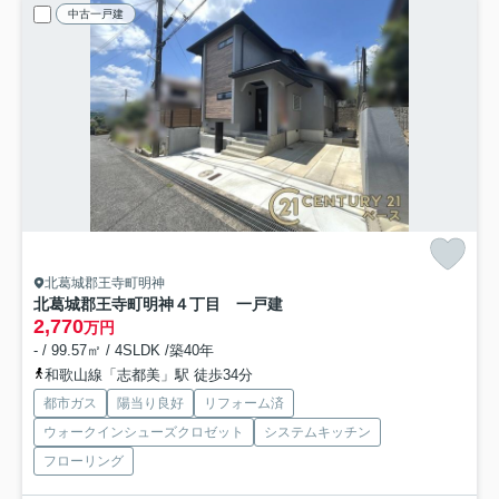
中古一戸建
北葛城郡王寺町明神
北葛城郡王寺町明神４丁目 一戸建
2,770
万円
- / 99.57㎡ / 4SLDK /築40年
和歌山線「志都美」駅 徒歩34分
都市ガス
陽当り良好
リフォーム済
ウォークインシューズクロゼット
システムキッチン
フローリング