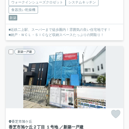
ウォークインシューズクロゼット
システムキッチン
食器洗い乾燥機
新築
■近鉄二上駅、スーパーまで徒歩圏内！雰囲気の良い住宅地です！
■納戸・ＷＣＬ・ＳＩＣなど収納スペースたっぷりの間取り！
新築一戸建
香芝市旭ケ丘
香芝市旭ケ丘２丁目 １号地 ／新築一戸建