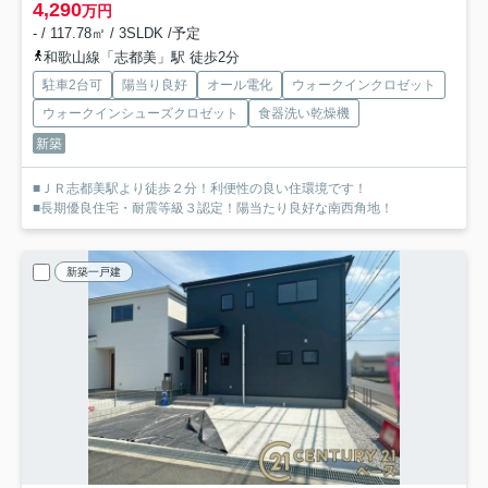
4,290
万円
- / 117.78㎡ / 3SLDK /予定
和歌山線「志都美」駅 徒歩2分
駐車2台可
陽当り良好
オール電化
ウォークインクロゼット
ウォークインシューズクロゼット
食器洗い乾燥機
新築
■ＪＲ志都美駅より徒歩２分！利便性の良い住環境です！
■長期優良住宅・耐震等級３認定！陽当たり良好な南西角地！
新築一戸建