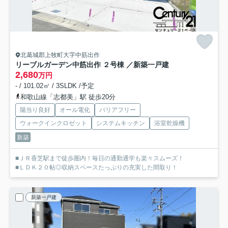
北葛城郡上牧町大字中筋出作
リーブルガーデン中筋出作 ２号棟 ／新築一戸建
2,680
万円
- / 101.02㎡ / 3SLDK /予定
和歌山線「志都美」駅 徒歩20分
陽当り良好
オール電化
バリアフリー
ウォークインクロゼット
システムキッチン
浴室乾燥機
新築
■ＪＲ香芝駅まで徒歩圏内！毎日の通勤通学も楽々スムーズ！
■ＬＤＫ２０帖◎収納スペースたっぷりの充実した間取り！
新築一戸建