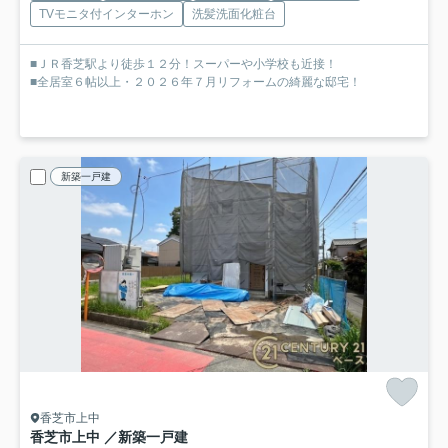
TVモニタ付インターホン
洗髪洗面化粧台
■ＪＲ香芝駅より徒歩１２分！スーパーや小学校も近接！
■全居室６帖以上・２０２６年７月リフォームの綺麗な邸宅！
新築一戸建
香芝市上中
香芝市上中 ／新築一戸建