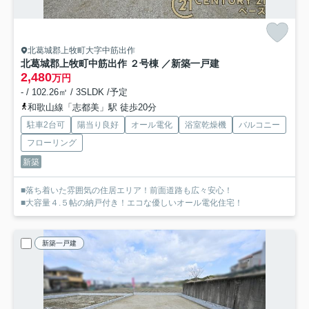
北葛城郡上牧町大字中筋出作
北葛城郡上牧町中筋出作 ２号棟 ／新築一戸建
2,480
万円
- / 102.26㎡ / 3SLDK /予定
和歌山線「志都美」駅 徒歩20分
駐車2台可
陽当り良好
オール電化
浴室乾燥機
バルコニー
フローリング
新築
■落ち着いた雰囲気の住居エリア！前面道路も広々安心！
■大容量４.５帖の納戸付き！エコな優しいオール電化住宅！
新築一戸建