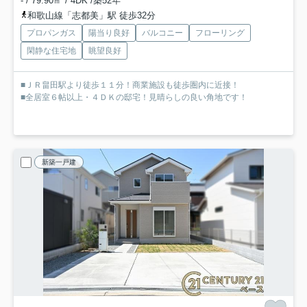
- / 79.90㎡ / 4DK /築52年
和歌山線「志都美」駅 徒歩32分
プロパンガス
陽当り良好
バルコニー
フローリング
閑静な住宅地
眺望良好
■ＪＲ畠田駅より徒歩１１分！商業施設も徒歩圏内に近接！
■全居室６帖以上・４ＤＫの邸宅！見晴らしの良い角地です！
新築一戸建