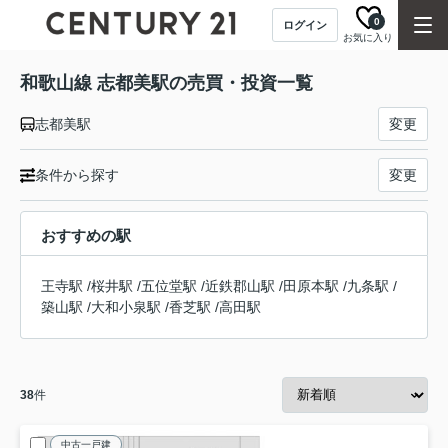
0
ログイン
お気に入り
和歌山線 志都美駅の売買・投資一覧
志都美駅
変更
条件から探す
変更
おすすめの駅
王寺駅
/
桜井駅
/
五位堂駅
/
近鉄郡山駅
/
田原本駅
/
九条駅
/
築山駅
/
大和小泉駅
/
香芝駅
/
高田駅
38
件
中古一戸建