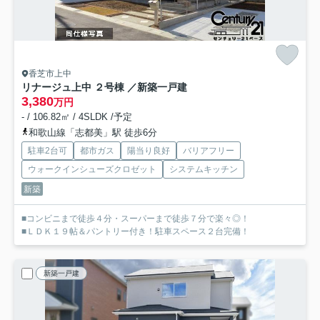
香芝市上中
リナージュ上中 ２号棟 ／新築一戸建
3,380
万円
- / 106.82㎡ / 4SLDK /予定
和歌山線「志都美」駅 徒歩6分
駐車2台可
都市ガス
陽当り良好
バリアフリー
ウォークインシューズクロゼット
システムキッチン
新築
■コンビニまで徒歩４分・スーパーまで徒歩７分で楽々◎！
■ＬＤＫ１９帖＆パントリー付き！駐車スペース２台完備！
新築一戸建