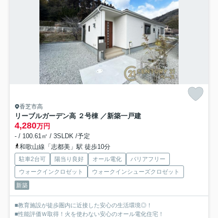
香芝市高
リーブルガーデン高 ２号棟 ／新築一戸建
4,280
万円
- / 100.61㎡ / 3SLDK /予定
和歌山線「志都美」駅 徒歩10分
駐車2台可
陽当り良好
オール電化
バリアフリー
ウォークインクロゼット
ウォークインシューズクロゼット
新築
■教育施設が徒歩圏内に近接した安心の生活環境◎！
■性能評価Ｗ取得！火を使わない安心のオール電化住宅！