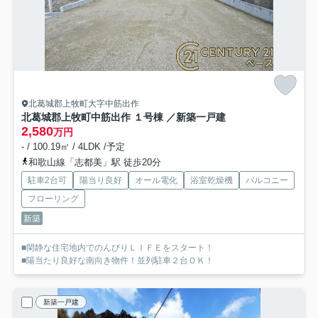
北葛城郡上牧町大字中筋出作
北葛城郡上牧町中筋出作 １号棟 ／新築一戸建
2,580
万円
- / 100.19㎡ / 4LDK /予定
和歌山線「志都美」駅 徒歩20分
駐車2台可
陽当り良好
オール電化
浴室乾燥機
バルコニー
フローリング
新築
■閑静な住宅地内でのんびりＬＩＦＥをスタート！
■陽当たり良好な南向き物件！並列駐車２台ＯＫ！
新築一戸建