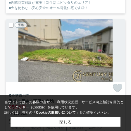
■近隣商業施設が充実！新生活にピッタリのエリア！
■火を使わない安心安全のオール電化住宅です◎！
売地
香芝市尼寺
香芝市尼寺３丁目の売地
当サイトでは、お客様の当サイト利用状況把握、サービス向上検討を目的と
950
万円
して、クッキー（Cookie）を使用しています。
詳しくは、当社の
「Cookieの取扱いについて」
をご確認ください。
- / 150.51㎡ / -
和歌山線「志都美」駅 徒歩23分
閉じる
都市ガス
電気有
陽当り良好
眺望良好
公共下水