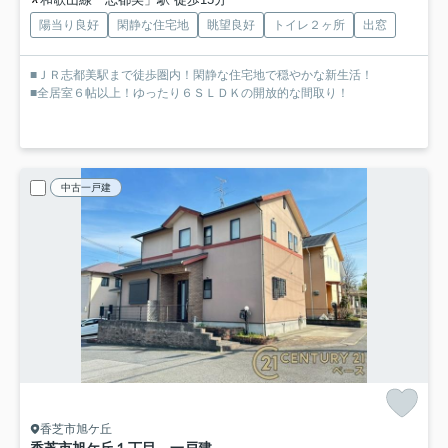
陽当り良好
閑静な住宅地
眺望良好
トイレ２ヶ所
出窓
■ＪＲ志都美駅まで徒歩圏内！閑静な住宅地で穏やかな新生活！
■全居室６帖以上！ゆったり６ＳＬＤＫの開放的な間取り！
中古一戸建
香芝市旭ケ丘
香芝市旭ケ丘１丁目 一戸建