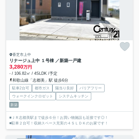
香芝市上中
リナージュ上中 １号棟 ／新築一戸建
3,280
万円
- / 106.82㎡ / 4SLDK /予定
和歌山線「志都美」駅 徒歩6分
駐車2台可
都市ガス
陽当り良好
バリアフリー
ウォークインクロゼット
システムキッチン
新築
■ＪＲ志都美駅まで徒歩６分！お買い物施設も近接です◎！
■駐車２台可！収納スペース充実の４ＳＬＤＫのお家です！