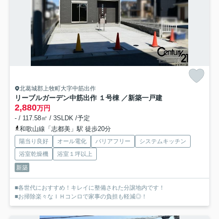
北葛城郡上牧町大字中筋出作
リーブルガーデン中筋出作 １号棟 ／新築一戸建
2,880
万円
- / 117.58㎡ / 3SLDK /予定
和歌山線「志都美」駅 徒歩20分
陽当り良好
オール電化
バリアフリー
システムキッチン
浴室乾燥機
浴室１坪以上
新築
■各世代におすすめ！キレイに整備された分譲地内です！
■お掃除楽々なＩＨコンロで家事の負担も軽減◎！