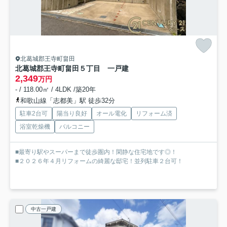
北葛城郡王寺町畠田
北葛城郡王寺町畠田５丁目 一戸建
2,349
万円
- / 118.00㎡ / 4LDK /築20年
和歌山線「志都美」駅 徒歩32分
駐車2台可
陽当り良好
オール電化
リフォーム済
浴室乾燥機
バルコニー
■最寄り駅やスーパーまで徒歩圏内！閑静な住宅地です◎！
■２０２６年４月リフォームの綺麗な邸宅！並列駐車２台可！
中古一戸建