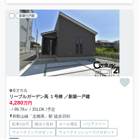
新築一戸建
香芝市高
リーブルガーデン高 １号棟 ／新築一戸建
4,280
万円
- / 99.78㎡ / 3SLDK /予定
和歌山線「志都美」駅 徒歩10分
駐車2台可
陽当り良好
オール電化
バリアフリー
ウォークインクロゼット
ウォークインシューズクロゼット