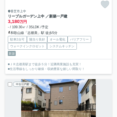
香芝市上中
リーブルガーデン上中 ／新築一戸建
3,180
万円
- / 109.30㎡ / 3SLDK /予定
和歌山線「志都美」駅 徒歩5分
駐車2台可
陽当り良好
オール電化
バリアフリー
ウォークインクロゼット
システムキッチン
新築
■ＪＲ志都美駅まで徒歩５分！近隣商業施設も充実！
■生活導線をしっかり確保・収納豊富な嬉しい間取り！
中古一戸建