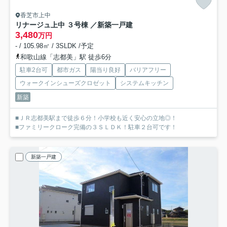
香芝市上中
リナージュ上中 ３号棟 ／新築一戸建
3,480
万円
- / 105.98㎡ / 3SLDK /予定
和歌山線「志都美」駅 徒歩6分
駐車2台可
都市ガス
陽当り良好
バリアフリー
ウォークインシューズクロゼット
システムキッチン
新築
■ＪＲ志都美駅まで徒歩６分！小学校も近く安心の立地◎！
■ファミリークローク完備の３ＳＬＤＫ！駐車２台可です！
新築一戸建