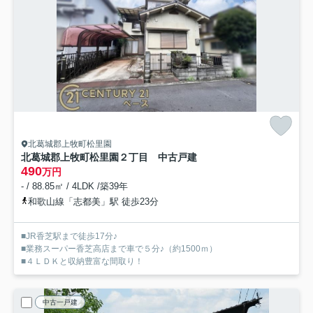
北葛城郡上牧町松里園
北葛城郡上牧町松里園２丁目 中古戸建
490
万円
- / 88.85㎡ / 4LDK /築39年
和歌山線「志都美」駅 徒歩23分
■JR香芝駅まで徒歩17分♪
■業務スーパー香芝高店まで車で５分♪（約1500ｍ）
■４ＬＤＫと収納豊富な間取り！
中古一戸建