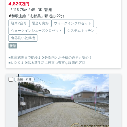
4,820
万円
- / 116.75㎡ / 4SLDK /新築
和歌山線「志都美」駅 徒歩22分
駐車2台可
陽当り良好
ウォークインクロゼット
ウォークインシューズクロゼット
システムキッチン
食器洗い乾燥機
新築
■教育施設まで徒歩１０分圏内とお子様の通学も安心！
■ＬＤＫ１９帖＆新生活に役立つ豊富な設備内容◎！
新築一戸建