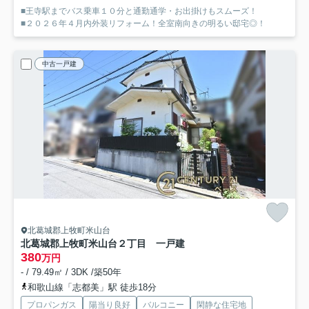
■王寺駅までバス乗車１０分と通勤通学・お出掛けもスムーズ！
■２０２６年４月内外装リフォーム！全室南向きの明るい邸宅◎！
中古一戸建
北葛城郡上牧町米山台
北葛城郡上牧町米山台２丁目 一戸建
380
万円
- / 79.49㎡ / 3DK /築50年
和歌山線「志都美」駅 徒歩18分
プロパンガス
陽当り良好
バルコニー
閑静な住宅地