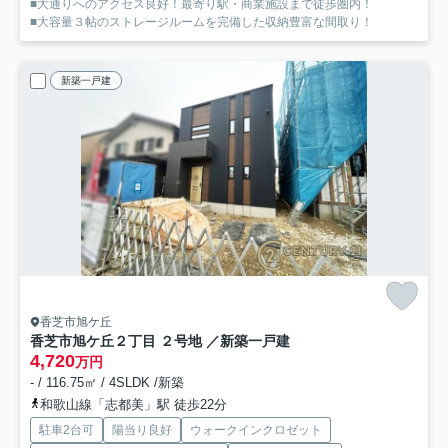
■大通りへのアクセス良好！最寄り駅・商業施設まで徒歩圏内！
■大容量３帖のストレージルームを完備した収納豊富な間取り！
新築一戸建
香芝市旭ケ丘
香芝市旭ケ丘２丁目 ２号地 ／新築一戸建
4,720
万円
- / 116.75㎡ / 4SLDK /新築
和歌山線「志都美」駅 徒歩22分
駐車2台可
陽当り良好
ウォークインクロゼット