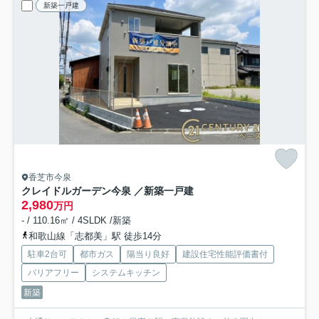
新築一戸建
香芝市今泉
クレイドルガーデン今泉 ／新築一戸建
2,980
万円
- / 110.16㎡ / 4SLDK /新築
和歌山線「志都美」駅 徒歩14分
駐車2台可
都市ガス
陽当り良好
建設住宅性能評価書付
バリアフリー
システムキッチン
新築