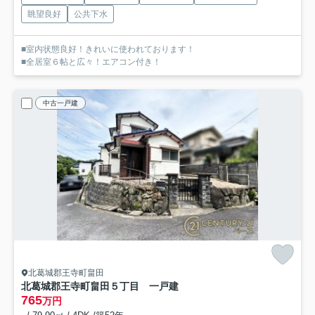
眺望良好
公共下水
■室内状態良好！きれいに使われております！
■全居室６帖と広々！エアコン付き！
中古一戸建
北葛城郡王寺町畠田
北葛城郡王寺町畠田５丁目 一戸建
765
万円