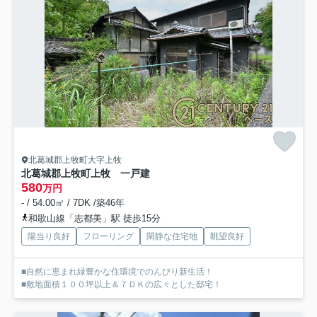
北葛城郡上牧町大字上牧
北葛城郡上牧町上牧 一戸建
580
万円
- / 54.00㎡ / 7DK /築46年
和歌山線「志都美」駅 徒歩15分
陽当り良好
フローリング
閑静な住宅地
眺望良好
■自然に恵まれ緑豊かな住環境でのんびり新生活！
■敷地面積１００坪以上＆７ＤＫの広々とした邸宅！