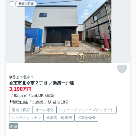
新築一戸建
香芝市北今市
香芝市北今市２丁目 ／新築一戸建
3,198
万円
- / 93.57㎡ / 3SLDK /新築
和歌山線「志都美」駅 徒歩18分
陽当り良好
オール電化
ウォークインシューズクロゼット
システムキッチン
食器洗い乾燥機
浴室乾燥機
新築