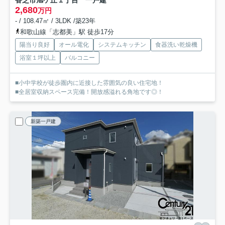
2,680
万円
- / 108.47㎡ / 3LDK /築23年
和歌山線「志都美」駅 徒歩17分
陽当り良好
オール電化
システムキッチン
食器洗い乾燥機
浴室１坪以上
バルコニー
■小中学校が徒歩圏内に近接した雰囲気の良い住宅地！
■全居室収納スペース完備！開放感溢れる角地です◎！
新築一戸建