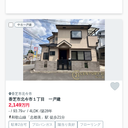
中古一戸建
香芝市北今市
香芝市北今市１丁目 一戸建
2,149
万円
- / 93.79㎡ / 4LDK /築28年
和歌山線「志都美」駅 徒歩21分
駐車2台可
プロパンガス
陽当り良好
フローリング