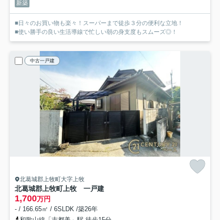
新築
■日々のお買い物も楽々！スーパーまで徒歩３分の便利な立地！
■使い勝手の良い生活導線で忙しい朝の身支度もスムーズ◎！
中古一戸建
北葛城郡上牧町大字上牧
北葛城郡上牧町上牧 一戸建
1,700
万円
- / 166.65㎡ / 6SLDK /築26年
和歌山線「志都美」駅 徒歩15分