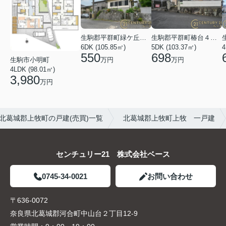
生駒郡平群町緑ケ丘５丁目
生駒郡平群町椿台４丁目
6DK (105.85㎡)
5DK (103.37㎡)
4
550
698
万円
万円
生駒市小明町
4LDK (98.01㎡)
3,980
万円
北葛城郡上牧町の戸建(売買)一覧
北葛城郡上牧町上牧 一戸建
センチュリー21 株式会社ベース
0745-34-0021
お問い合わせ
〒636-0072
奈良県北葛城郡河合町中山台２丁目12-9