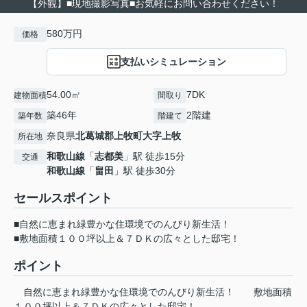
【外観】■現地撮影写真■お気軽にお問い合わせください！
580万円
価格
支払いシミュレーション
54.00㎡
7DK
建物面積
間取り
築46年
2階建
築年数
階建て
奈良県
北葛城郡上牧町
大字上牧
所在地
和歌山線
「
志都美
」駅 徒歩15分
交通
和歌山線
「
畠田
」駅 徒歩30分
セールスポイント
■自然に恵まれ緑豊かな住環境でのんびり新生活！
■敷地面積１００坪以上＆７ＤＫの広々とした邸宅！
ポイント
自然に恵まれ緑豊かな住環境でのんびり新生活！
敷地面積
１００坪以上＆７ＤＫの広々とした邸宅！