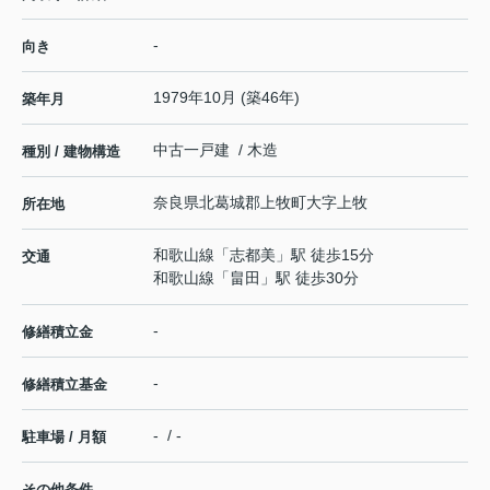
-
向き
1979年10月 (築46年)
築年月
中古一戸建 / 木造
種別 / 建物構造
奈良県
北葛城郡上牧町
大字上牧
所在地
和歌山線
「
志都美
」駅 徒歩15分
交通
和歌山線
「
畠田
」駅 徒歩30分
-
修繕積立金
-
修繕積立基金
- / -
駐車場 / 月額
その他条件