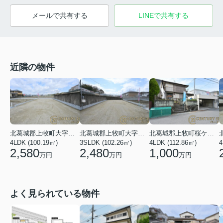
メールで共有する
LINEで共有する
近隣の物件
北葛城郡上牧町大字中筋出作
北葛城郡上牧町大字中筋出作
北葛城郡上牧町桜ケ丘１丁目
4LDK (100.19㎡)
3SLDK (102.26㎡)
4LDK (112.86㎡)
4
2,580
2,480
1,000
万円
万円
万円
よく見られている物件