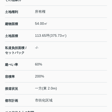
所有権
土地権利
54.00㎡
建物面積
113.65坪(375.73㎡)
土地面積
-/-
私道負担面積 /
セットバック
60%
建ぺい率
200%
容積率
一方(東 2.0m)
接道状況
市街化区域
都市計画