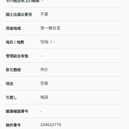
-
その他法令上の制限
不要
国土法届出要否
第一種住居
用途地域
宅地 / -
地目 / 地勢
-
管理組合有無
仲介
取引態様
空家
現況
相談
引渡し
-
建築確認番号
104610779
物件番号