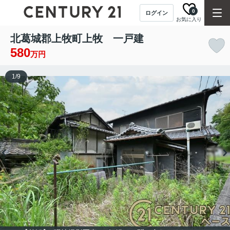
0
ログイン
お気に入り
北葛城郡上牧町上牧 一戸建
580
万円
1
/
9