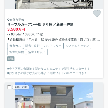
奈良市平松
リーブルガーデン平松 ３号棟 ／新築一戸建
3,580
万円
- / 98.54㎡ / 3SLDK /予定
近鉄橿原線「尼ヶ辻」駅 徒歩19分
近鉄橿原線「西ノ京」駅 徒歩18分
都市ガス
陽当り良好
バリアフリー
システムキッチン
浴室乾燥機
浴室１坪以上
新築
■全７区画の分譲地！新たなコミュニティで新生活をスタート！
■おひさまの暖かな光が心地よい南面ワイドバルコニー付き！
新築一戸建