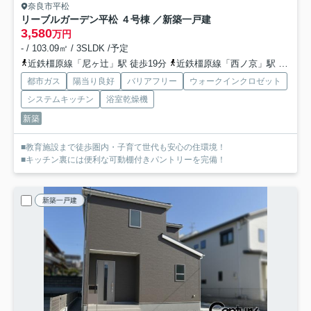
奈良市平松
リーブルガーデン平松 ４号棟 ／新築一戸建
3,580
万円
- / 103.09㎡ / 3SLDK /予定
近鉄橿原線「尼ヶ辻」駅 徒歩19分
近鉄橿原線「西ノ京」駅 徒歩18分
都市ガス
陽当り良好
バリアフリー
ウォークインクロゼット
システムキッチン
浴室乾燥機
新築
■教育施設まで徒歩圏内・子育て世代も安心の住環境！
■キッチン裏には便利な可動棚付きパントリーを完備！
新築一戸建