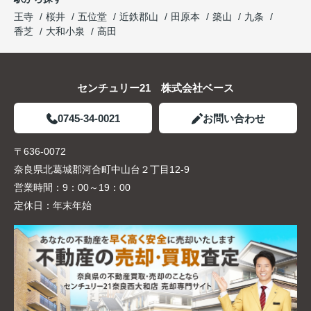
王寺
桜井
五位堂
近鉄郡山
田原本
築山
九条
香芝
大和小泉
高田
センチュリー21 株式会社ベース
0745-34-0021
お問い合わせ
〒636-0072
奈良県北葛城郡河合町中山台２丁目12-9
営業時間：
9：00～19：00
定休日：
年末年始