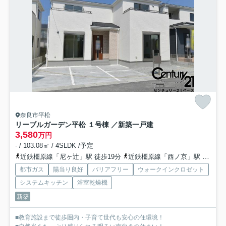
奈良市平松
リーブルガーデン平松 １号棟 ／新築一戸建
3,580
万円
- / 103.08㎡ / 4SLDK /予定
近鉄橿原線「尼ヶ辻」駅 徒歩19分
近鉄橿原線「西ノ京」駅 徒歩18分
都市ガス
陽当り良好
バリアフリー
ウォークインクロゼット
システムキッチン
浴室乾燥機
新築
■教育施設まで徒歩圏内・子育て世代も安心の住環境！