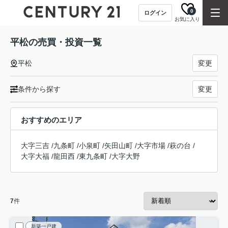
0
ログイン
お気に入り
平松の売買・投資一覧
平松
変更
条件から探す
変更
おすすめのエリア
大字三吉
/
九条町
/
小泉町
/
矢田山町
/
大字市場
/
萩の台
/
大字大福
/
龍田西
/
東九条町
/
大字大野
7
件
新築一戸建