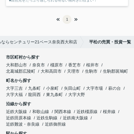
■自然光をたっぷり感じられる明るい南向きの住まい！
1
ならセンチュリー21ベース奈良西大和店
平松の売買・投資一覧
市区町村から探す
大和郡山市
奈良市
橿原市
香芝市
桜井市
北葛城郡広陵町
大和高田市
天理市
生駒市
生駒郡斑鳩町
町名から探す
大字三吉
九条町
小泉町
矢田山町
大字市場
萩の台
大字大福
龍田西
東九条町
大字大野
沿線から探す
近鉄大阪線
和歌山線
関西本線
近鉄橿原線
桜井線
近鉄田原本線
近鉄生駒線
近鉄南大阪線
近鉄難波・奈良線
近鉄御所線
駅から探す