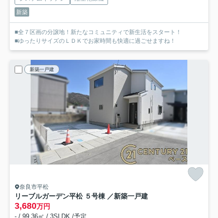
新築
■全７区画の分譲地！新たなコミュニティで新生活をスタート！
■ゆったりサイズのＬＤＫでお家時間も快適に過ごせますね！
新築一戸建
奈良市平松
リーブルガーデン平松 ５号棟 ／新築一戸建
3,680
万円
- / 99.36㎡ / 3SLDK /予定