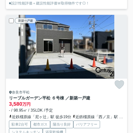
■設計性能評価＋建設性能評価Ｗ取得物件です◎！
新築一戸建
奈良市平松
リーブルガーデン平松 ６号棟 ／新築一戸建
3,580
万円
- / 98.95㎡ / 3SLDK /予定
近鉄橿原線「尼ヶ辻」駅 徒歩19分
近鉄橿原線「西ノ京」駅 徒歩18分
駐車2台可
都市ガス
陽当り良好
バリアフリー
システムキッチン
浴室乾燥機