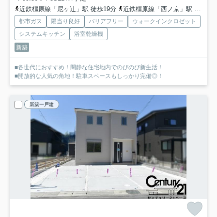
近鉄橿原線「尼ヶ辻」駅 徒歩19分
近鉄橿原線「西ノ京」駅 徒歩18分
都市ガス
陽当り良好
バリアフリー
ウォークインクロゼット
システムキッチン
浴室乾燥機
新築
■各世代におすすめ！閑静な住宅地内でのびのび新生活！
■開放的な人気の角地！駐車スペースもしっかり完備◎！
新築一戸建