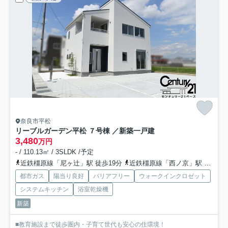
奈良市平松
リーブルガーデン平松 ７号棟 ／新築一戸建
3,480
万円
- / 110.13㎡ / 3SLDK /予定
近鉄橿原線「尼ヶ辻」駅 徒歩19分
近鉄橿原線「西ノ京」駅 徒歩18分
都市ガス
陽当り良好
バリアフリー
ウォークインクロゼット
システムキッチン
浴室乾燥機
新築
■教育施設まで徒歩圏内・子育て世代も安心の住環境！