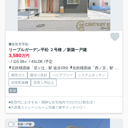
奈良市平松
リーブルガーデン平松 ２号棟 ／新築一戸建
3,580
万円
- / 115.09㎡ / 4SLDK /予定
近鉄橿原線「尼ヶ辻」駅 徒歩19分
近鉄橿原線「西ノ京」駅 徒歩18分
都市ガス
陽当り良好
バリアフリー
システムキッチン
浴室乾燥機
浴室１坪以上
新築
■各世代におすすめ！閑静な住宅地内でのびのび新生活！
■大容量ストレージルーム完備で家中スッキリ◎！
新築一戸建