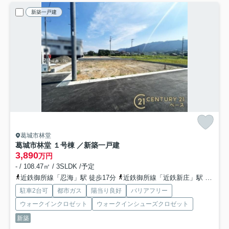
新築一戸建
葛城市林堂
葛城市林堂 １号棟 ／新築一戸建
3,890
万円
- / 108.47㎡ / 3SLDK /予定
近鉄御所線「忍海」駅 徒歩17分
近鉄御所線「近鉄新庄」駅 徒歩21分
駐車2台可
都市ガス
陽当り良好
バリアフリー
ウォークインクロゼット
ウォークインシューズクロゼット
新築