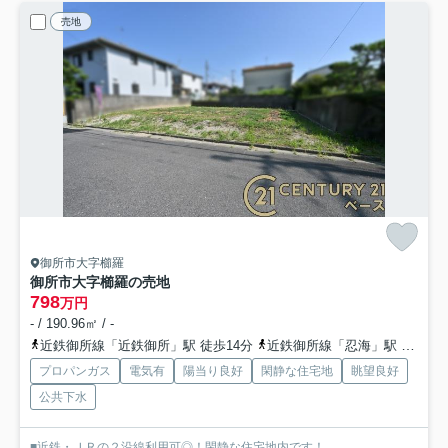
売地
御所市大字櫛羅
御所市大字櫛羅の売地
798
万円
- / 190.96㎡ / -
近鉄御所線「近鉄御所」駅 徒歩14分
近鉄御所線「忍海」駅 徒歩21分
プロパンガス
電気有
陽当り良好
閑静な住宅地
眺望良好
公共下水
■近鉄・ＪＲの２沿線利用可◎！閑静な住宅地内です！