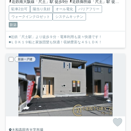
近鉄南大阪線「尺土」駅 徒歩9分
近鉄御所線「尺土」駅 徒歩9分
駐車2台可
陽当り良好
オール電化
バリアフリー
ウォークインクロゼット
システムキッチン
新築
■近鉄「尺土駅」より徒歩９分・電車利用も楽々快適です！
■ＬＤＫ１９帖と家族団欒も快適！収納豊富な４ＳＬＤＫ！
新築一戸建
大和高田市大字市場