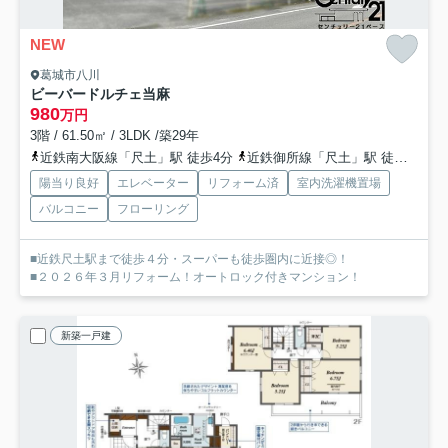
NEW
葛城市八川
ビーバードルチェ当麻
980
万円
3階 / 61.50㎡ / 3LDK /築29年
近鉄南大阪線「尺土」駅 徒歩4分
近鉄御所線「尺土」駅 徒歩4分
陽当り良好
エレベーター
リフォーム済
室内洗濯機置場
バルコニー
フローリング
■近鉄尺土駅まで徒歩４分・スーパーも徒歩圏内に近接◎！
■２０２６年３月リフォーム！オートロック付きマンション！
新築一戸建