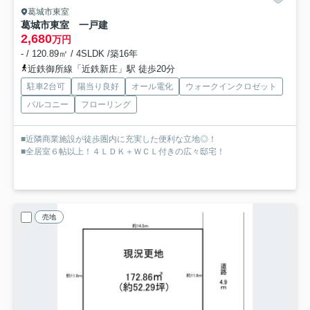
葛城市東室
葛城市東室 一戸建
2,680
万円
- / 120.89㎡ / 4SLDK /築16年
近鉄御所線「近鉄新庄」駅 徒歩20分
駐車2台可
陽当り良好
オール電化
ウォークインクロゼット
バルコニー
フローリング
■近隣商業施設が徒歩圏内に充実した便利な立地◎！
■全居室６帖以上！４ＬＤＫ＋ＷＣＬ付きの広々邸宅！
売地