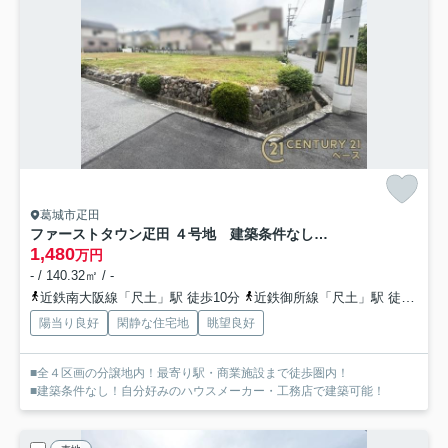
葛城市疋田
ファーストタウン疋田 ４号地 建築条件なし土地
1,480
万円
- / 140.32㎡ / -
近鉄南大阪線「尺土」駅 徒歩10分
近鉄御所線「尺土」駅 徒歩10分
陽当り良好
閑静な住宅地
眺望良好
■全４区画の分譲地内！最寄り駅・商業施設まで徒歩圏内！
■建築条件なし！自分好みのハウスメーカー・工務店で建築可能！