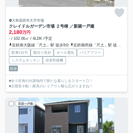
大和高田市大字市場
クレイドルガーデン市場 ２号棟 ／新築一戸建
2,180
万円
- / 102.06㎡ / 4LDK /予定
近鉄南大阪線「尺土」駅 徒歩9分
近鉄御所線「尺土」駅 徒歩9分
駐車2台可
陽当り良好
オール電化
バリアフリー
システムキッチン
浴室乾燥機
新築
■全５区画の分譲地内で新たな暮らしをスタート◎！
■主寝室８帖！家具のレイアウト幅も広がりますね！
新築一戸建