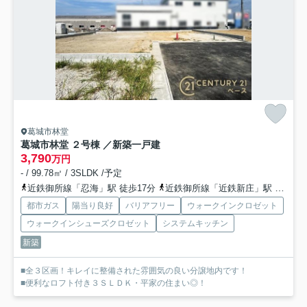
葛城市林堂
葛城市林堂 ２号棟 ／新築一戸建
3,790
万円
- / 99.78㎡ / 3SLDK /予定
近鉄御所線「忍海」駅 徒歩17分
近鉄御所線「近鉄新庄」駅 徒歩21分
都市ガス
陽当り良好
バリアフリー
ウォークインクロゼット
ウォークインシューズクロゼット
システムキッチン
新築
■全３区画！キレイに整備された雰囲気の良い分譲地内です！
■便利なロフト付き３ＳＬＤＫ・平家の住まい◎！