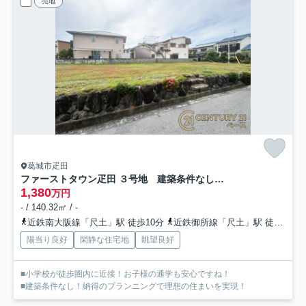
売地
葛城市疋田
ファーストタウン疋田 ３号地 建築条件なし土地
1,380
万円
- / 140.32㎡ / -
近鉄南大阪線「尺土」駅 徒歩10分
近鉄御所線「尺土」駅 徒歩10分
陽当り良好
閑静な住宅地
眺望良好
■小学校が徒歩圏内に近接！お子様の通学も安心ですね！
■建築条件なし！納得のプランニングで理想の住まいを実現！