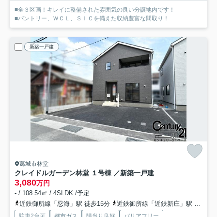
■全３区画！キレイに整備された雰囲気の良い分譲地内です！
■パントリー、ＷＣＬ、ＳＩＣを備えた収納豊富な間取り！
新築一戸建
葛城市林堂
クレイドルガーデン林堂 １号棟 ／新築一戸建
3,080
万円
- / 108.54㎡ / 4SLDK /予定
近鉄御所線「忍海」駅 徒歩15分
近鉄御所線「近鉄新庄」駅 徒歩21分
駐車2台可
都市ガス
陽当り良好
バリアフリー