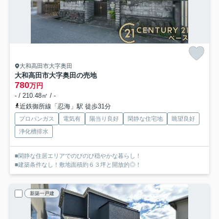
大和高田市大字奥田
大和高田市大字奥田の売地
780
万円
- / 210.48㎡ / -
近鉄御所線「忍海」駅 徒歩31分
プロパンガス
電気有
陽当り良好
閑静な住宅地
眺望良好
浄化槽排水
■閑静な住居エリアでのびのび穏やかな暮らし！
■建築条件なし！敷地面積約６３坪と開放的◎！
新築一戸建