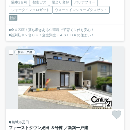
駐車2台可
都市ガス
陽当り良好
バリアフリー
ウォークインクロゼット
ウォークインシューズクロゼット
新築
■全６区画！落ち着きある住環境で子育て世代も安心！
■並列駐車２台ＯＫ！全室洋室・４ＳＬＤＫの住まい！
新築一戸建
葛城市疋田
ファーストタウン疋田 ３号棟 ／新築一戸建