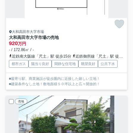
大和高田市大字市場
大和高田市大字市場の売地
920
万円
- / 172.86㎡ / -
近鉄南大阪線「尺土」駅 徒歩15分
近鉄御所線「尺土」駅 徒歩15分
都市ガス
陽当り良好
閑静な住宅地
眺望良好
公共下水
■最寄り駅、商業施設が徒歩圏内に近接した嬉しい立地！
■建築条件なし土地！敷地面積５０坪以上と広々開放的！
売地