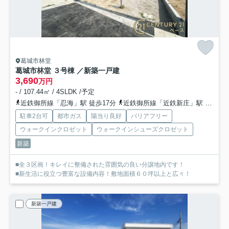
葛城市林堂
葛城市林堂 ３号棟 ／新築一戸建
3,690
万円
- / 107.44㎡ / 4SLDK /予定
近鉄御所線「忍海」駅 徒歩17分
近鉄御所線「近鉄新庄」駅 徒歩21分
駐車2台可
都市ガス
陽当り良好
バリアフリー
ウォークインクロゼット
ウォークインシューズクロゼット
新築
■全３区画！キレイに整備された雰囲気の良い分譲地内です！
■新生活に役立つ豊富な設備内容！敷地面積６０坪以上と広々！
新築一戸建