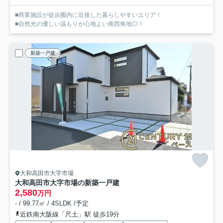
■商業施設が徒歩圏内に近接した暮らしやすいエリア！
■自然光の優しい温もりが心地よい南西角地◎！
新築一戸建
大和高田市大字市場
大和高田市大字市場の新築一戸建
2,580
万円
- / 99.77㎡ / 4SLDK /予定
近鉄南大阪線「尺土」駅 徒歩19分