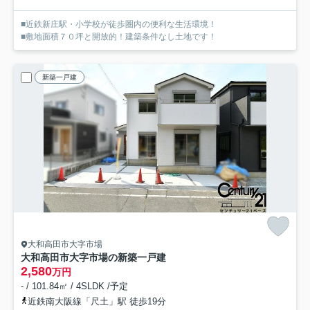
■近鉄新庄駅・小学校が徒歩圏内の便利な生活環境！
■敷地面積７０坪と開放的！建築条件なし土地です！
新築一戸建
大和高田市大字市場
大和高田市大字市場の新築一戸建
2,580
万円
- / 101.84㎡ / 4SLDK /予定
近鉄南大阪線「尺土」駅 徒歩19分