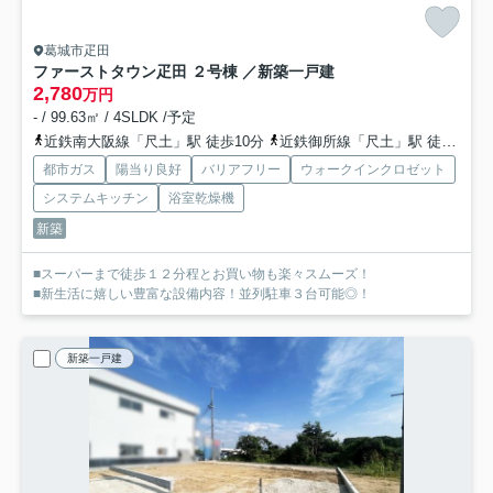
葛城市疋田
ファーストタウン疋田 ２号棟 ／新築一戸建
2,780
万円
- / 99.63㎡ / 4SLDK /予定
近鉄南大阪線「尺土」駅 徒歩10分
近鉄御所線「尺土」駅 徒歩10分
都市ガス
陽当り良好
バリアフリー
ウォークインクロゼット
システムキッチン
浴室乾燥機
新築
■スーパーまで徒歩１２分程とお買い物も楽々スムーズ！
■新生活に嬉しい豊富な設備内容！並列駐車３台可能◎！
新築一戸建