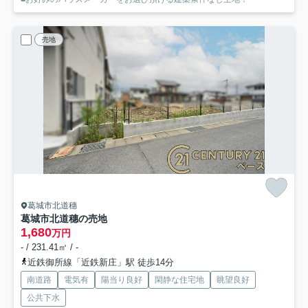
売地
葛城市北道穗
葛城市北道穗の売地
1,680
万円
- / 231.41㎡ / -
近鉄御所線「近鉄新庄」駅 徒歩14分
南道路
電気有
陽当り良好
閑静な住宅地
眺望良好
公共下水