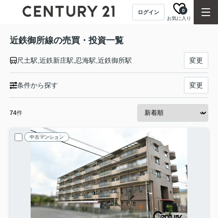
0
ログイン
お気に入り
近鉄御所線の売買・投資一覧
尺土駅,近鉄新庄駅,忍海駅,近鉄御所駅
変更
条件から探す
変更
74
件
中古マンション