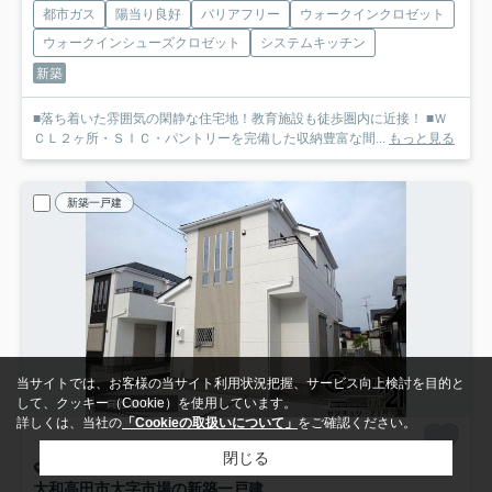
都市ガス
陽当り良好
バリアフリー
ウォークインクロゼット
ウォークインシューズクロゼット
システムキッチン
新築
■落ち着いた雰囲気の閑静な住宅地！教育施設も徒歩圏内に近接！ ■Ｗ
ＣＬ２ヶ所・ＳＩＣ・パントリーを完備した収納豊富な間...
もっと見る
新築一戸建
当サイトでは、お客様の当サイト利用状況把握、サービス向上検討を目的と
して、クッキー（Cookie）を使用しています。
詳しくは、当社の
「Cookieの取扱いについて」
をご確認ください。
閉じる
大和高田市大字市場
大和高田市大字市場の新築一戸建