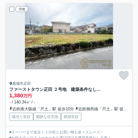
売地
葛城市疋田
ファーストタウン疋田 ２号地 建築条件なし土地
1,380
万円
- / 140.34㎡ / -
近鉄南大阪線「尺土」駅 徒歩10分
近鉄御所線「尺土」駅 徒歩10分
陽当り良好
閑静な住宅地
眺望良好
■スーパーまで徒歩１２分程とお買い物も楽々スムーズ！
■お好みのハウスメーカーをお選び頂ける建築条件なし土地！