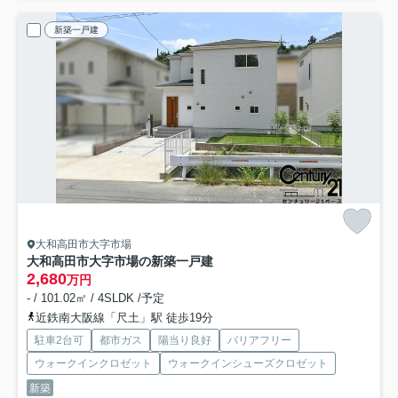
新築一戸建
大和高田市大字市場
大和高田市大字市場の新築一戸建
2,680
万円
- / 101.02㎡ / 4SLDK /予定
近鉄南大阪線「尺土」駅 徒歩19分
駐車2台可
都市ガス
陽当り良好
バリアフリー
ウォークインクロゼット
ウォークインシューズクロゼット
新築