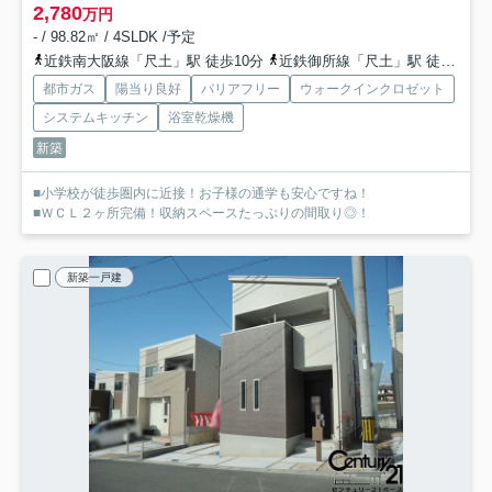
2,780
万円
- / 98.82㎡ / 4SLDK /予定
近鉄南大阪線「尺土」駅 徒歩10分
近鉄御所線「尺土」駅 徒歩10分
都市ガス
陽当り良好
バリアフリー
ウォークインクロゼット
システムキッチン
浴室乾燥機
新築
■小学校が徒歩圏内に近接！お子様の通学も安心ですね！
■ＷＣＬ２ヶ所完備！収納スペースたっぷりの間取り◎！
新築一戸建