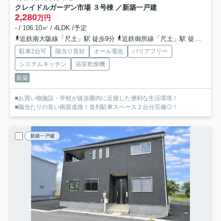
クレイドルガーデン市場 ３号棟 ／新築一戸建
2,280
万円
- / 106.10㎡ / 4LDK /予定
近鉄南大阪線「尺土」駅 徒歩9分
近鉄御所線「尺土」駅 徒歩9分
駐車2台可
陽当り良好
オール電化
バリアフリー
システムキッチン
浴室乾燥機
新築
■お買い物施設・学校が徒歩圏内に近接した便利な生活環境！
■陽当たりの良い南面道路！並列駐車スペース２台分完備◎！
新築一戸建