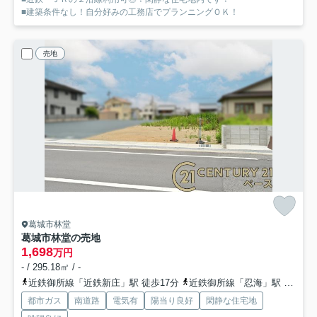
■建築条件なし！自分好みの工務店でプランニングＯＫ！
売地
葛城市林堂
葛城市林堂の売地
1,698
万円
- / 295.18㎡ / -
近鉄御所線「近鉄新庄」駅 徒歩17分
近鉄御所線「忍海」駅 徒歩23分
都市ガス
南道路
電気有
陽当り良好
閑静な住宅地