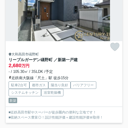
大和高田市礒野町
リーブルガーデン礒野町 ／新築一戸建
2,680
万円
- / 105.30㎡ / 3SLDK /予定
近鉄南大阪線「尺土」駅 徒歩15分
駐車2台可
都市ガス
陽当り良好
バリアフリー
システムキッチン
浴室乾燥機
新築
■近鉄高田市駅やスーパーが徒歩圏内の便利な立地です！
■収納スペース豊富◎！設計性能評価＋建設性能評価Ｗ取得！