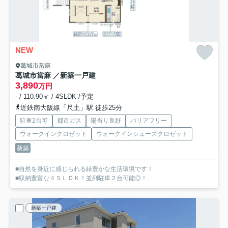
NEW
葛城市當麻
葛城市當麻 ／新築一戸建
3,890
万円
- / 110.90㎡ / 4SLDK /予定
近鉄南大阪線「尺土」駅 徒歩25分
駐車2台可
都市ガス
陽当り良好
バリアフリー
ウォークインクロゼット
ウォークインシューズクロゼット
新築
■自然を身近に感じられる緑豊かな生活環境です！
■収納豊富な４ＳＬＤＫ！並列駐車２台可能◎！
新築一戸建