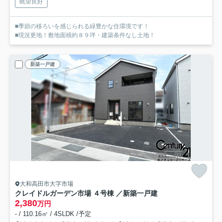
眺望良好
■季節の移ろいを感じられる緑豊かな住環境です！
■現況更地！敷地面積約８９坪・建築条件なし土地！
新築一戸建
大和高田市大字市場
クレイドルガーデン市場 ４号棟 ／新築一戸建
2,380
万円
- / 110.16㎡ / 4SLDK /予定