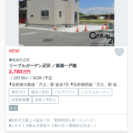
NEW
葛城市疋田
リーブルガーデン疋田 ／新築一戸建
2,780
万円
- / 103.50㎡ / 3LDK /予定
近鉄南大阪線「尺土」駅 徒歩7分
近鉄御所線「尺土」駅 徒歩7分
都市ガス
陽当り良好
バリアフリー
システムキッチン
浴室乾燥機
浴室１坪以上
新築
■近鉄尺土駅より徒歩７分・電車利用も楽々スムーズ！
■ＬＤＫ１８帖＆主寝室９.５帖の広々開放的な住まい！