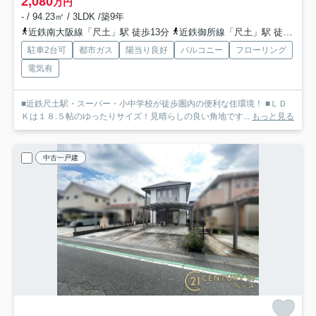
2,080
万円
- / 94.23㎡ / 3LDK /築9年
近鉄南大阪線「尺土」駅 徒歩13分
近鉄御所線「尺土」駅 徒歩13分
駐車2台可
都市ガス
陽当り良好
バルコニー
フローリング
電気有
■近鉄尺土駅・スーパー・小中学校が徒歩圏内の便利な住環境！ ■ＬＤ
Ｋは１８.５帖のゆったりサイズ！見晴らしの良い角地です...
もっと見る
中古一戸建