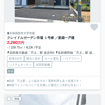
大和高田市大字市場
クレイドルガーデン市場 １号棟 ／新築一戸建
2,280
万円
- / 109.75㎡ / 4LDK /予定
近鉄南大阪線「尺土」駅 徒歩9分
近鉄御所線「尺土」駅 徒歩9分
駐車2台可
陽当り良好
オール電化
バリアフリー
システムキッチン
浴室乾燥機
新築
■近鉄「尺土駅」より徒歩９分！電車利用も楽々快適です！
■南面ワイドバルコニーを完備した陽当たり良好な住まい！
売地