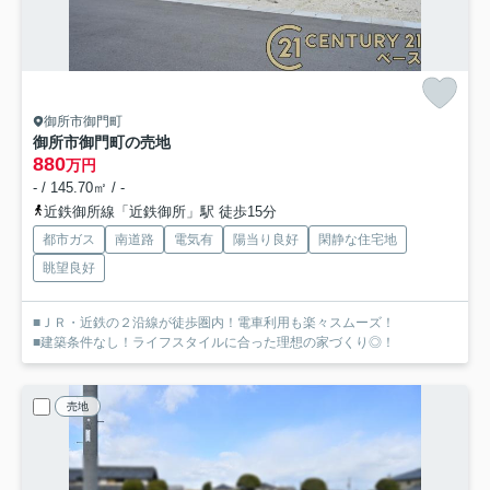
御所市御門町
御所市御門町の売地
880
万円
- / 145.70㎡ / -
近鉄御所線「近鉄御所」駅 徒歩15分
都市ガス
南道路
電気有
陽当り良好
閑静な住宅地
眺望良好
■ＪＲ・近鉄の２沿線が徒歩圏内！電車利用も楽々スムーズ！
■建築条件なし！ライフスタイルに合った理想の家づくり◎！
売地