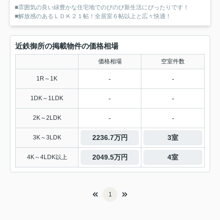
■雰囲気の良い緑豊かな住宅地でのびのび新生活にぴったりです！
■解放感のあるＬＤＫ２１帖！全居室６帖以上と広々快適！
近鉄御所の掲載物件の価格相場
価格相場
空室件数
-
-
1R～1K
-
-
1DK～1LDK
-
-
2K～2LDK
2236.7万円
3室
3K～3LDK
2049.5万円
4室
4K～4LDK以上
1