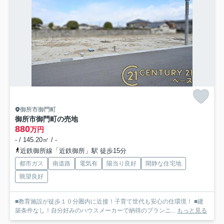
御所市御門町
御所市御門町の売地
880
万円
- / 145.20㎡ / -
近鉄御所線「近鉄御所」駅 徒歩15分
都市ガス
南道路
電気有
陽当り良好
閑静な住宅地
眺望良好
■教育施設が徒歩１０分圏内に近接！子育て世代も安心の住環境！ ■建
築条件なし！自分好みのハウスメーカーで納得のプランニ...
もっと見る