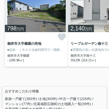
798
2,140
万円
万円
御所市大字櫛羅の売地
■近鉄・ＪＲの２沿線利用可◎！閑静な住宅地内です！
■建築条件なし
御所市大字櫛羅
御所市大字南十三
- (190.96㎡)
3SLDK (114.21㎡)
おすすめこだわり特集
新築一戸建て(382件)
土地(303件)
中古一戸建て(225件)
マンション(77件)
北葛城郡広陵町の土地購入一覧(39件)