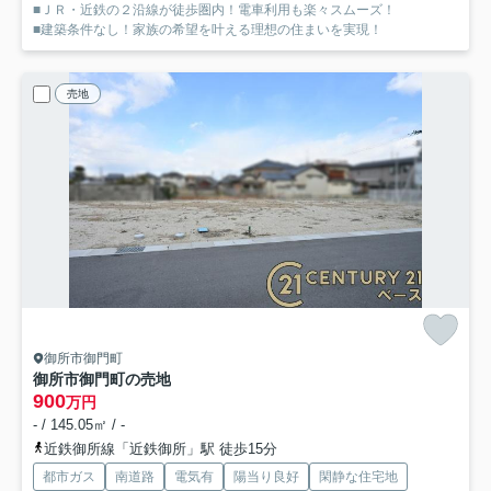
■ＪＲ・近鉄の２沿線が徒歩圏内！電車利用も楽々スムーズ！
■建築条件なし！家族の希望を叶える理想の住まいを実現！
売地
御所市御門町
御所市御門町の売地
900
万円
- / 145.05㎡ / -
近鉄御所線「近鉄御所」駅 徒歩15分
都市ガス
南道路
電気有
陽当り良好
閑静な住宅地