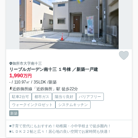
御所市大字南十三
リーブルガーデン南十三 １号棟 ／新築一戸建
1,990
万円
- / 110.97㎡ / 3SLDK /新築
近鉄御所線「近鉄御所」駅 徒歩22分
駐車2台可
都市ガス
陽当り良好
バリアフリー
ウォークインクロゼット
システムキッチン
新築
■子育て世代にもおすすめ！幼稚園・小中学校まで徒歩圏内！
■ＬＤＫ２２帖と広々！居心地の良い空間でお家時間も快適！