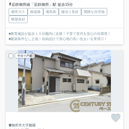
近鉄御所線「近鉄御所」駅 徒歩15分
都市ガス
南道路
電気有
陽当り良好
閑静な住宅地
眺望良好
■教育施設が徒歩１０分圏内に近接！子育て世代も安心の住環境！
■建築条件なし土地！自由設計で居心地の良い住まいを実現◎！
中古一戸建
御所市大字櫛羅