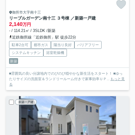
御所市大字南十三
リーブルガーデン南十三 ３号棟 ／新築一戸建
2,140
万円
- / 114.21㎡ / 3SLDK /新築
近鉄御所線「近鉄御所」駅 徒歩22分
駐車2台可
都市ガス
陽当り良好
バリアフリー
システムキッチン
浴室乾燥機
新築
■雰囲気の良い分譲地内でのびのび穏やかな新生活をスタート！ ■ゆっ
たりサイズの洗面室＆ランドリールーム付きで家事効率ＵＰ...
もっと見
る
新築一戸建