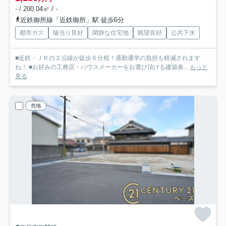
- / 200.04㎡ / -
近鉄御所線「近鉄御所」駅 徒歩6分
都市ガス
陽当り良好
閑静な住宅地
眺望良好
公共下水
■近鉄・ＪＲの２沿線が徒歩６分程！通勤通学の負担も軽減されます
ね！ ■お好みの工務店・ハウスメーカーをお選び頂ける建築条...
もっと
見る
売地