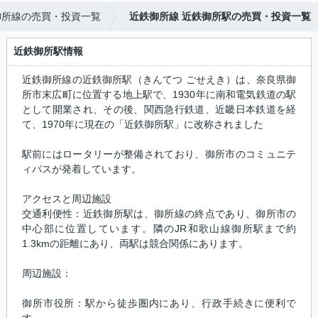
御所線の売買・投資一覧
近鉄御所線 近鉄御所駅の売買・投資一覧
近鉄御所駅情報
近鉄御所線の近鉄御所駅（きんてつ ごせえき）は、奈良県御
所市末広町に位置する地上駅で、1930年に南和電気鉄道の駅
として開業され、その後、関西急行鉄道、近畿日本鉄道を経
て、1970年に現在の「近鉄御所駅」に改称されました
駅前にはロータリーが整備されており、御所市のコミュニテ
ィバスが発着しています。
アクセスと周辺施設
交通利便性：近鉄御所駅は、御所線の終点であり、御所市の
中心部に位置しています。隣のJR和歌山線御所駅まで約
1.3kmの距離にあり、両駅は競合関係にあります。
周辺施設：
御所市役所：駅から徒歩圏内にあり、行政手続きに便利で