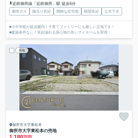
近鉄御所線「近鉄御所」駅 徒歩6分
都市ガス
陽当り良好
閑静な住宅地
眺望良好
公共下水
■小中学校が徒歩圏内！子育てファミリーにも嬉しい立地です！
■建築条件なし！笑顔溢れる居心地の良いマイホームを実現！
売地
御所市大字東松本
御所市大字東松本の売地
1,180
万円