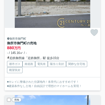
御所市御門町
御所市御門町の売地
880
万円
- / 145.16㎡ / -
近鉄御所線「近鉄御所」駅 徒歩15分
都市ガス
南道路
電気有
陽当り良好
閑静な住宅地
眺望良好
■キレイに整備された分譲地内！各世代におすすめです！
■建築条件なし土地！自由設計で理想のマイホームを実現！
売地