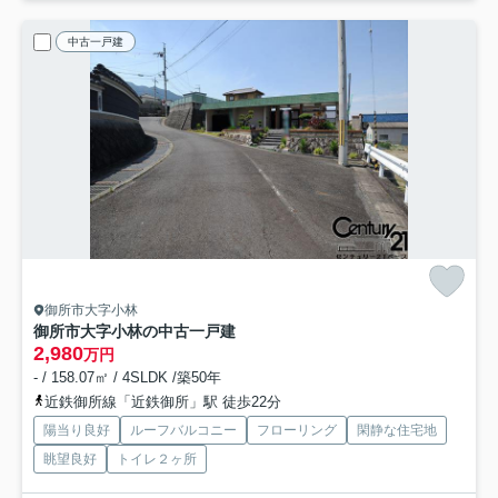
中古一戸建
御所市大字小林
御所市大字小林の中古一戸建
2,980
万円
- / 158.07㎡ / 4SLDK /築50年
近鉄御所線「近鉄御所」駅 徒歩22分
陽当り良好
ルーフバルコニー
フローリング
閑静な住宅地
眺望良好
トイレ２ヶ所