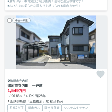
■最寄り駅・教育施設が徒歩圏内！便利な生活環境です！
■おひさまの柔らかな温もりを感じられる南向き物件！
中古一戸建
御所市寺内町
御所市寺内町 一戸建
1,549
万円
- / 96.83㎡ / 4LDK /築28年
近鉄御所線「近鉄御所」駅 徒歩15分
駐車2台可
都市ガス
陽当り良好
システムキッチン