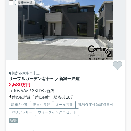
新築一戸建
御所市大字南十三
リーブルガーデン南十三 ／新築一戸建
2,580
万円
- / 105.57㎡ / 3SLDK /新築
近鉄御所線「近鉄御所」駅 徒歩20分
駐車2台可
陽当り良好
オール電化
建設住宅性能評価書付
バリアフリー
ウォークインクロゼット
新築