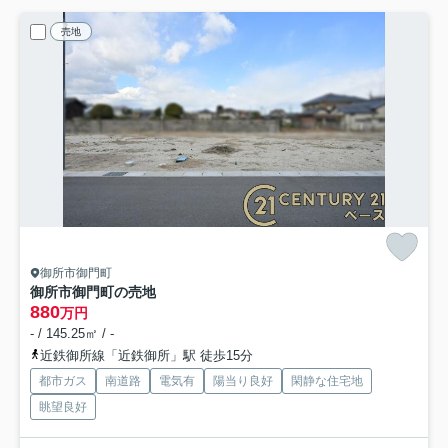
売地
御所市御門町
御所市御門町の売地
880
万円
- / 145.25㎡ / -
近鉄御所線「近鉄御所」駅 徒歩15分
都市ガス
南道路
電気有
陽当り良好
閑静な住宅地
眺望良好