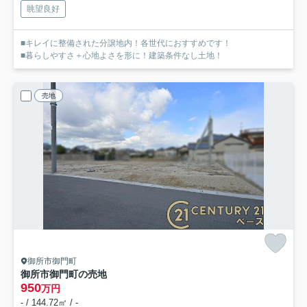
眺望良好
■キレイに整備された分譲地内！各世代におすすめです！
■暮らしやすさ＋心地よさを形に！建築条件なし土地！
売地
御所市御門町
御所市御門町の売地
950
万円
- / 144.72㎡ / -