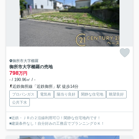
御所市大字櫛羅
御所市大字櫛羅の売地
798
万円
- / 190.96㎡ / -
近鉄御所線「近鉄御所」駅 徒歩14分
プロパンガス
電気有
陽当り良好
閑静な住宅地
眺望良好
公共下水
■近鉄・ＪＲの２沿線利用可◎！閑静な住宅地内です！
■建築条件なし！自分好みの工務店でプランニングＯＫ！