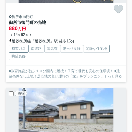
御所市御門町
御所市御門町の売地
880
万円
- / 145.62㎡ / -
近鉄御所線「近鉄御所」駅 徒歩15分
都市ガス
南道路
電気有
陽当り良好
閑静な住宅地
眺望良好
■教育施設が徒歩１０分圏内に近接！子育て世代も安心の住環境！ ■建
築条件なし土地！居心地の良い理想の「家」をプランニン...
もっと見る
売地