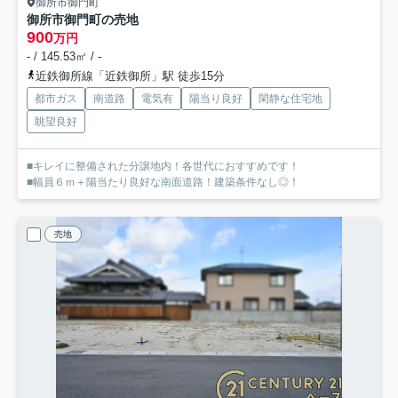
御所市御門町
御所市御門町の売地
900
万円
- / 145.53㎡ / -
近鉄御所線「近鉄御所」駅 徒歩15分
都市ガス
南道路
電気有
陽当り良好
閑静な住宅地
眺望良好
■キレイに整備された分譲地内！各世代におすすめです！
■幅員６ｍ＋陽当たり良好な南面道路！建築条件なし◎！
売地