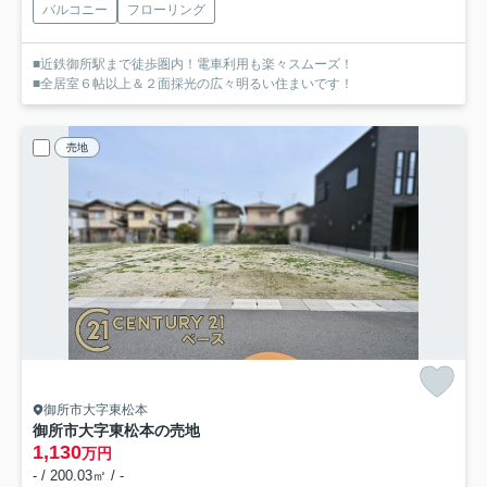
バルコニー
フローリング
■近鉄御所駅まで徒歩圏内！電車利用も楽々スムーズ！
■全居室６帖以上＆２面採光の広々明るい住まいです！
売地
御所市大字東松本
御所市大字東松本の売地
1,130
万円
- / 200.03㎡ / -