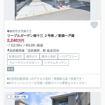
御所市大字南十三
リーブルガーデン南十三 ２号棟 ／新築一戸建
2,240
万円
- / 112.59㎡ / 4SLDK /新築
近鉄御所線「近鉄御所」駅 徒歩22分
駐車2台可
都市ガス
陽当り良好
バリアフリー
ウォークインクロゼット
システムキッチン
新築
■京奈和自動車道へのアクセス良好！車移動も楽々快適です！
■ＷＣＬ＋パントリーを完備！収納スペース豊富な４ＳＬＤＫ！
新築一戸建