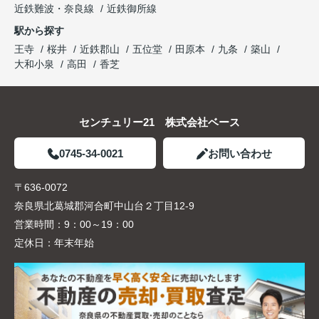
近鉄難波・奈良線
近鉄御所線
駅から探す
王寺
桜井
近鉄郡山
五位堂
田原本
九条
築山
大和小泉
高田
香芝
センチュリー21 株式会社ベース
0745-34-0021
お問い合わせ
〒636-0072
奈良県北葛城郡河合町中山台２丁目12-9
営業時間：
9：00～19：00
定休日：
年末年始