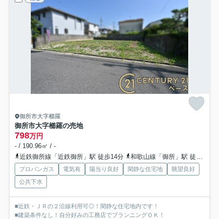
御所市大字櫛羅
御所市大字櫛羅の売地
798
万円
- / 190.96㎡ / -
近鉄御所線「近鉄御所」駅 徒歩14分
和歌山線「御所」駅 徒歩15分
プロパンガス
電気有
陽当り良好
閑静な住宅地
眺望良好
公共下水
■近鉄・ＪＲの２沿線利用可◎！閑静な住宅地内です！
■建築条件なし！自分好みの工務店でプランニングＯＫ！