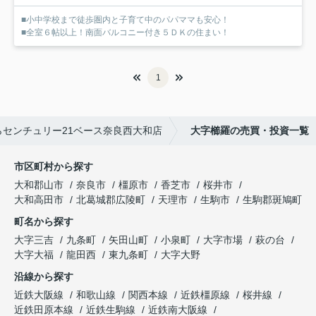
■小中学校まで徒歩圏内と子育て中のパパママも安心！
■全室６帖以上！南面バルコニー付き５ＤＫの住まい！
1
センチュリー21ベース奈良西大和店
大字櫛羅の売買・投資一覧
市区町村から探す
大和郡山市
奈良市
橿原市
香芝市
桜井市
大和高田市
北葛城郡広陵町
天理市
生駒市
生駒郡斑鳩町
町名から探す
大字三吉
九条町
矢田山町
小泉町
大字市場
萩の台
大字大福
龍田西
東九条町
大字大野
沿線から探す
近鉄大阪線
和歌山線
関西本線
近鉄橿原線
桜井線
近鉄田原本線
近鉄生駒線
近鉄南大阪線