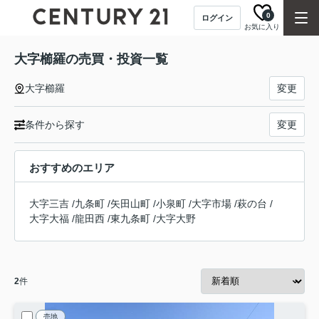
0
ログイン
お気に入り
大字櫛羅の売買・投資一覧
大字櫛羅
変更
条件から探す
変更
おすすめのエリア
大字三吉
/
九条町
/
矢田山町
/
小泉町
/
大字市場
/
萩の台
/
大字大福
/
龍田西
/
東九条町
/
大字大野
2
件
売地