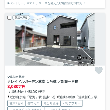
■パントリー、ＷＣＬ、ＳＩＣを備えた収納豊富な間取り！
新築一戸建
葛城市林堂
クレイドルガーデン林堂 １号棟 ／新築一戸建
3,080
万円
- / 108.54㎡ / 4SLDK /予定
近鉄御所線「忍海」駅 徒歩15分
近鉄御所線「近鉄新庄」駅 徒歩21分
駐車2台可
都市ガス
陽当り良好
バリアフリー
ウォークインクロゼット
システムキッチン