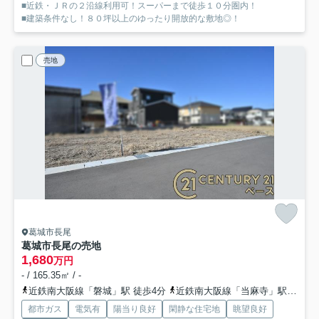
■近鉄・ＪＲの２沿線利用可！スーパーまで徒歩１０分圏内！
■建築条件なし！８０坪以上のゆったり開放的な敷地◎！
売地
葛城市長尾
葛城市長尾の売地
1,680
万円
- / 165.35㎡ / -
近鉄南大阪線「磐城」駅 徒歩4分
近鉄南大阪線「当麻寺」駅 徒歩14分
都市ガス
電気有
陽当り良好
閑静な住宅地
眺望良好