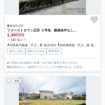
葛城市疋田
ファーストタウン疋田 ３号地 建築条件なし土地
1,380
万円
- / 140.32㎡ / -
近鉄南大阪線「尺土」駅 徒歩10分
近鉄御所線「尺土」駅 徒歩10分
陽当り良好
閑静な住宅地
眺望良好
■小学校が徒歩圏内に近接！お子様の通学も安心ですね！
■建築条件なし！納得のプランニングで理想の住まいを実現！
売地