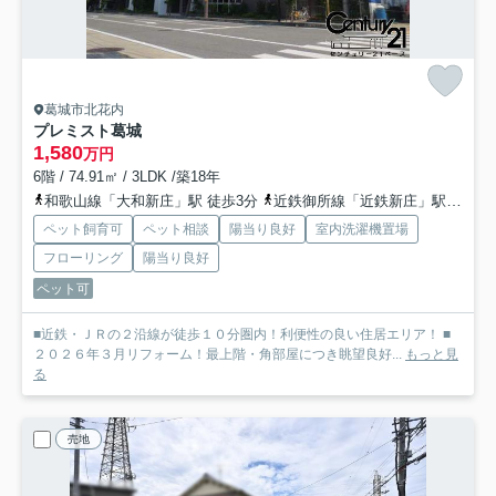
葛城市北花内
プレミスト葛城
1,580
万円
6階 / 74.91㎡ / 3LDK /築18年
和歌山線「大和新庄」駅 徒歩3分
近鉄御所線「近鉄新庄」駅 徒歩9分
ペット飼育可
ペット相談
陽当り良好
室内洗濯機置場
フローリング
陽当り良好
ペット可
■近鉄・ＪＲの２沿線が徒歩１０分圏内！利便性の良い住居エリア！ ■
２０２６年３月リフォーム！最上階・角部屋につき眺望良好...
もっと見
る
売地