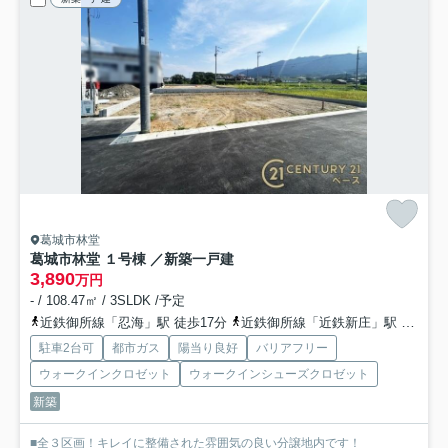
葛城市林堂
葛城市林堂 １号棟 ／新築一戸建
3,890
万円
- / 108.47㎡ / 3SLDK /予定
近鉄御所線「忍海」駅 徒歩17分
近鉄御所線「近鉄新庄」駅 徒歩21分
駐車2台可
都市ガス
陽当り良好
バリアフリー
ウォークインクロゼット
ウォークインシューズクロゼット
新築
■全３区画！キレイに整備された雰囲気の良い分譲地内です！