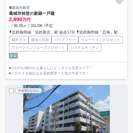
葛城市林堂
葛城市林堂の新築一戸建
2,990
万円
- / 96.05㎡ / 3SLDK /予定
近鉄御所線「近鉄新庄」駅 徒歩17分
近鉄御所線「忍海」駅 徒歩22分
都市ガス
陽当り良好
バリアフリー
ウォークインクロゼット
ウォークインシューズクロゼット
システムキッチン
新築
■のびのび穏やかな暮らしにピッタリな住居エリア！
■ＬＤＫ１８帖以上＆収納豊富！人気の平屋です！
中古マンション