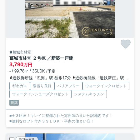
葛城市林堂
葛城市林堂 ２号棟 ／新築一戸建
3,790
万円
- / 99.78㎡ / 3SLDK /予定
近鉄御所線「忍海」駅 徒歩17分
近鉄御所線「近鉄新庄」駅 徒歩21分
都市ガス
陽当り良好
バリアフリー
ウォークインクロゼット
ウォークインシューズクロゼット
システムキッチン
新築
■全３区画！キレイに整備された雰囲気の良い分譲地内です！
■便利なロフト付き３ＳＬＤＫ・平家の住まい◎！
新築一戸建