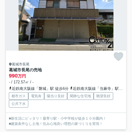
葛城市長尾
葛城市長尾の売地
990
万円
- / 172.57㎡ / -
近鉄南大阪線「磐城」駅 徒歩6分
近鉄南大阪線「当麻寺」駅 徒歩12分
都市ガス
電気有
陽当り良好
閑静な住宅地
眺望良好
公共下水
■新生活にピッタリ！最寄り駅・小中学校が徒歩１０分圏内！
■建築条件なし土地！住み心地良い理想の家づくりを実現！