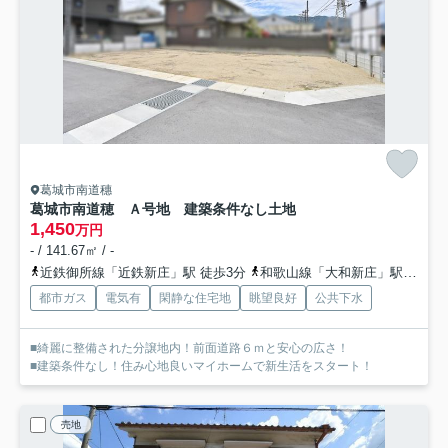
葛城市南道穗
葛城市南道穂 Ａ号地 建築条件なし土地
1,450
万円
- / 141.67㎡ / -
近鉄御所線「近鉄新庄」駅 徒歩3分
和歌山線「大和新庄」駅 徒歩13分
都市ガス
電気有
閑静な住宅地
眺望良好
公共下水
■綺麗に整備された分譲地内！前面道路６ｍと安心の広さ！
■建築条件なし！住み心地良いマイホームで新生活をスタート！
売地