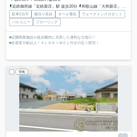
近鉄御所線「近鉄新庄」駅 徒歩20分
和歌山線「大和新庄」駅 徒歩20分
駐車2台可
陽当り良好
オール電化
ウォークインクロゼット
バルコニー
フローリング
■近隣商業施設が徒歩圏内に充実した便利な立地◎！
■全居室６帖以上！４ＬＤＫ＋ＷＣＬ付きの広々邸宅！
売地