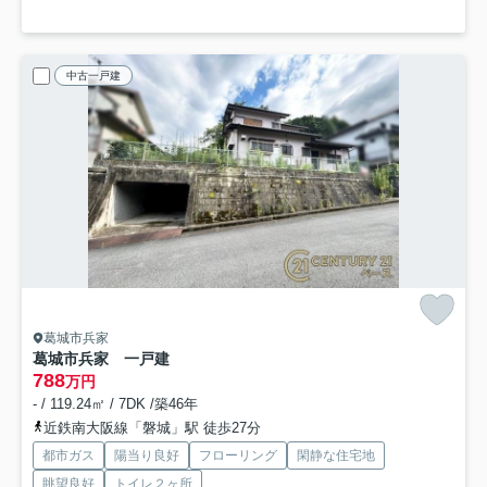
中古一戸建
葛城市兵家
葛城市兵家 一戸建
788
万円
- / 119.24㎡ / 7DK /築46年
近鉄南大阪線「磐城」駅 徒歩27分
都市ガス
陽当り良好
フローリング
閑静な住宅地
眺望良好
トイレ２ヶ所