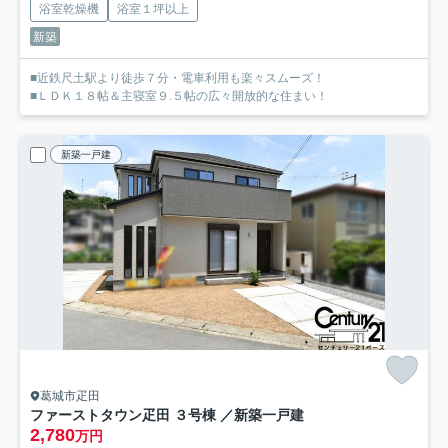
浴室乾燥機
浴室１坪以上
新築
■近鉄尺土駅より徒歩７分・電車利用も楽々スムーズ！
■ＬＤＫ１８帖＆主寝室９.５帖の広々開放的な住まい！
新築一戸建
葛城市疋田
ファーストタウン疋田 ３号棟 ／新築一戸建
2,780
万円