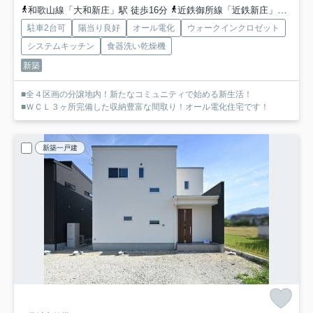
和歌山線「大和新庄」駅 徒歩16分
近鉄御所線「近鉄新庄」駅 徒歩22分
駐車2台可
陽当り良好
オール電化
ウォークインクロゼット
システムキッチン
食器洗い乾燥機
新築
■全４区画の分譲地内！新たなコミュニティで始める新生活！
■ＷＣＬ３ヶ所完備した収納豊富な間取り！オール電化住宅です！
新築一戸建