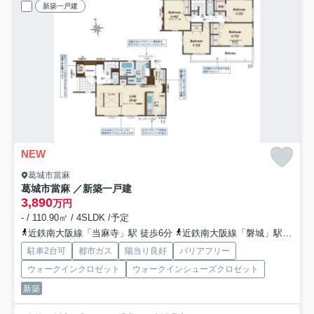
新築一戸建
NEW
葛城市當麻
葛城市當麻 ／新築一戸建
3,890
万円
- / 110.90㎡ / 4SLDK /予定
近鉄南大阪線「当麻寺」駅 徒歩6分
近鉄南大阪線「磐城」駅 徒歩12分
駐車2台可
都市ガス
陽当り良好
バリアフリー
ウォークインクロゼット
ウォークインシューズクロゼット
新築