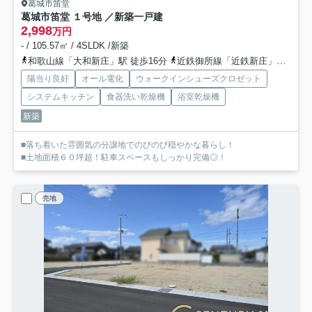
葛城市笛堂
葛城市笛堂 １号地 ／新築一戸建
2,998
万円
- / 105.57㎡ / 4SLDK /新築
和歌山線「大和新庄」駅 徒歩16分
近鉄御所線「近鉄新庄」駅 徒歩22分
陽当り良好
オール電化
ウォークインシューズクロゼット
システムキッチン
食器洗い乾燥機
浴室乾燥機
新築
■落ち着いた雰囲気の分譲地でのびのび穏やかな暮らし！
■土地面積６０坪超！駐車スペースもしっかり完備◎！
売地