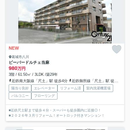
NEW
葛城市八川
ビーバードルチェ当麻
980
万円
3階 / 61.50㎡ / 3LDK /築29年
近鉄南大阪線「尺土」駅 徒歩4分
近鉄御所線「尺土」駅 徒歩4分
陽当り良好
エレベーター
リフォーム済
室内洗濯機置場
バルコニー
フローリング
■近鉄尺土駅まで徒歩４分・スーパーも徒歩圏内に近接◎！
■２０２６年３月リフォーム！オートロック付きマンション！