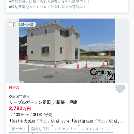
■自然を身近に感じられる緑豊かな生活環境です！
■収納豊富な４ＳＬＤＫ！並列駐車２台可能◎！
新築一戸建
NEW
葛城市疋田
リーブルガーデン疋田 ／新築一戸建
2,780
万円
- / 103.50㎡ / 3LDK /予定
近鉄南大阪線「尺土」駅 徒歩7分
近鉄御所線「尺土」駅 徒歩7分
都市ガス
陽当り良好
バリアフリー
システムキッチン