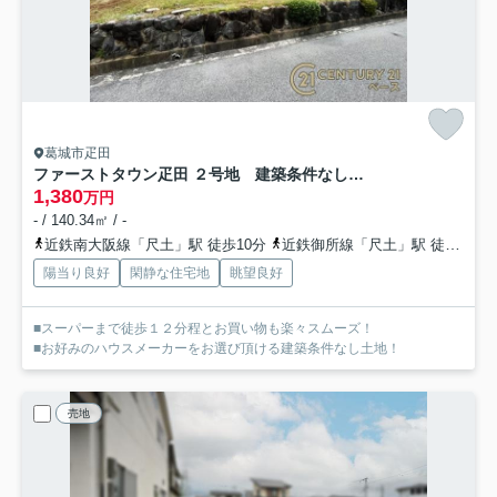
葛城市疋田
ファーストタウン疋田 ２号地 建築条件なし土地
1,380
万円
- / 140.34㎡ / -
近鉄南大阪線「尺土」駅 徒歩10分
近鉄御所線「尺土」駅 徒歩10分
陽当り良好
閑静な住宅地
眺望良好
■スーパーまで徒歩１２分程とお買い物も楽々スムーズ！
■お好みのハウスメーカーをお選び頂ける建築条件なし土地！
売地