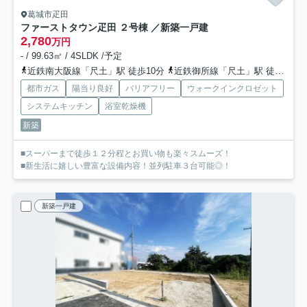
葛城市疋田
ファーストタウン疋田 ２号棟 ／新築一戸建
2,780
万円
- / 99.63㎡ / 4SLDK /予定
近鉄南大阪線「尺土」駅 徒歩10分
近鉄御所線「尺土」駅 徒歩10分
都市ガス
陽当り良好
バリアフリー
ウォークインクロゼット
システムキッチン
浴室乾燥機
新築
■スーパーまで徒歩１２分程とお買い物も楽々スムーズ！
■新生活に嬉しい豊富な設備内容！並列駐車３台可能◎！
新築一戸建