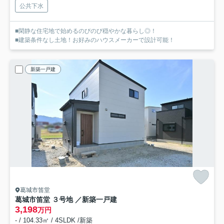
公共下水
■閑静な住宅地で始めるのびのび穏やかな暮らし◎！
■建築条件なし土地！お好みのハウスメーカーで設計可能！
新築一戸建
葛城市笛堂
葛城市笛堂 ３号地 ／新築一戸建
3,198
万円
- / 104.33㎡ / 4SLDK /新築