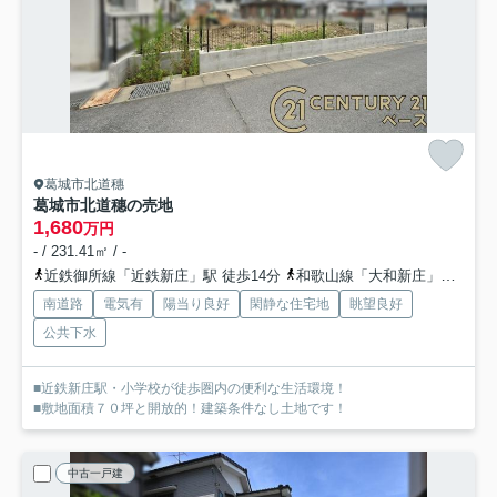
葛城市北道穗
葛城市北道穗の売地
1,680
万円
- / 231.41㎡ / -
近鉄御所線「近鉄新庄」駅 徒歩14分
和歌山線「大和新庄」駅 徒歩23分
南道路
電気有
陽当り良好
閑静な住宅地
眺望良好
公共下水
■近鉄新庄駅・小学校が徒歩圏内の便利な生活環境！
■敷地面積７０坪と開放的！建築条件なし土地です！
中古一戸建