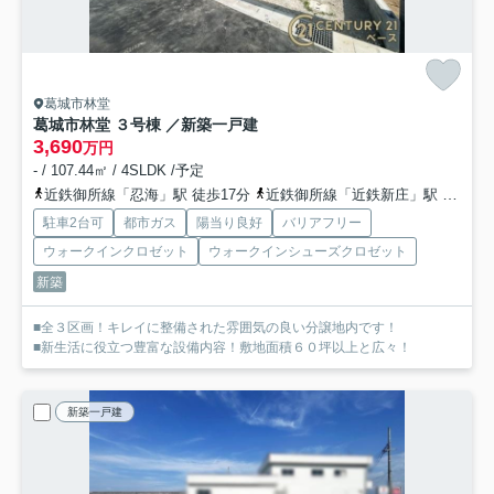
葛城市林堂
葛城市林堂 ３号棟 ／新築一戸建
3,690
万円
- / 107.44㎡ / 4SLDK /予定
近鉄御所線「忍海」駅 徒歩17分
近鉄御所線「近鉄新庄」駅 徒歩21分
駐車2台可
都市ガス
陽当り良好
バリアフリー
ウォークインクロゼット
ウォークインシューズクロゼット
新築
■全３区画！キレイに整備された雰囲気の良い分譲地内です！
■新生活に役立つ豊富な設備内容！敷地面積６０坪以上と広々！
新築一戸建