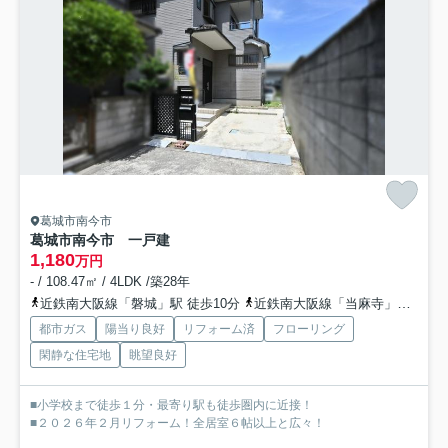
葛城市南今市
葛城市南今市 一戸建
1,180
万円
- / 108.47㎡ / 4LDK /築28年
近鉄南大阪線「磐城」駅 徒歩10分
近鉄南大阪線「当麻寺」駅 徒歩19分
都市ガス
陽当り良好
リフォーム済
フローリング
閑静な住宅地
眺望良好
■小学校まで徒歩１分・最寄り駅も徒歩圏内に近接！
■２０２６年２月リフォーム！全居室６帖以上と広々！