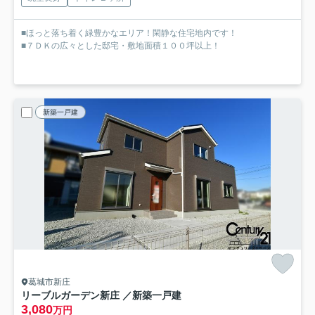
■ほっと落ち着く緑豊かなエリア！閑静な住宅地内です！
■７ＤＫの広々とした邸宅・敷地面積１００坪以上！
新築一戸建
葛城市新庄
リーブルガーデン新庄 ／新築一戸建
3,080
万円