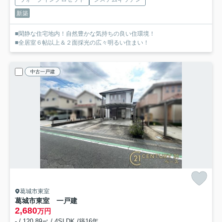
新築
■閑静な住宅地内！自然豊かな気持ちの良い住環境！
■全居室６帖以上＆２面採光の広々明るい住まい！
中古一戸建
葛城市東室
葛城市東室 一戸建
2,680
万円
- / 120.89㎡ / 4SLDK /築16年