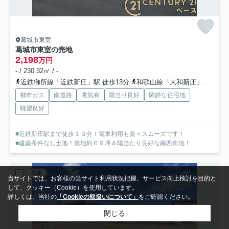
葛城市東室
葛城市東室の売地
2,198
万円
- / 230.32㎡ / -
近鉄御所線「近鉄新庄」駅 徒歩13分
和歌山線「大和新庄」駅 徒歩16分
都市ガス
南道路
電気有
陽当り良好
閑静な住宅地
眺望良好
■近鉄新庄駅まで徒歩１３分！電車利用も楽々スムーズです！
■建築条件なし土地！敷地約６９坪＆陽当たり良好な南西角地！
売地
当サイトでは、お客様の当サイト利用状況把握、サービス向上検討を目的と
して、クッキー（Cookie）を使用しています。
詳しくは、当社の
「Cookieの取扱いについて」
をご確認ください。
閉じる