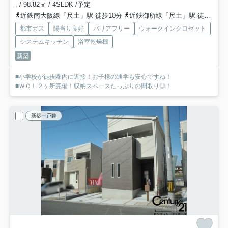
- / 98.82㎡ / 4SLDK /予定
近鉄南大阪線「尺土」駅 徒歩10分
近鉄御所線「尺土」駅 徒歩10分
都市ガス
陽当り良好
バリアフリー
ウォークインクロゼット
システムキッチン
浴室乾燥機
新築
■小学校が徒歩圏内に近接！お子様の通学も安心ですね！
■ＷＣＬ２ヶ所完備！収納スペースたっぷりの間取り◎！
新築一戸建