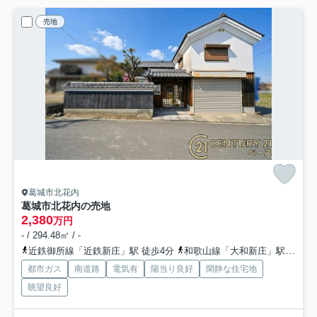
売地
葛城市北花内
葛城市北花内の売地
2,380
万円
- / 294.48㎡ / -
近鉄御所線「近鉄新庄」駅 徒歩4分
和歌山線「大和新庄」駅 徒歩12分
都市ガス
南道路
電気有
陽当り良好
閑静な住宅地
眺望良好