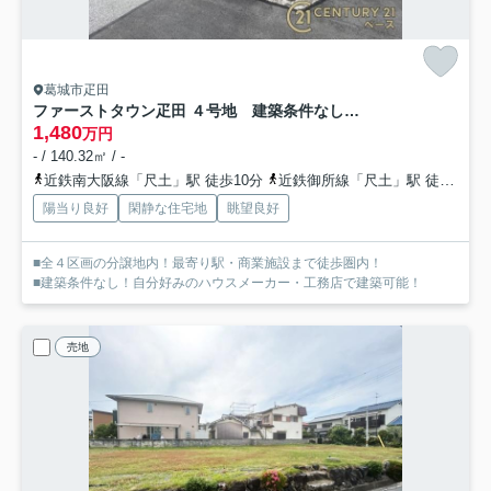
葛城市疋田
ファーストタウン疋田 ４号地 建築条件なし土地
1,480
万円
- / 140.32㎡ / -
近鉄南大阪線「尺土」駅 徒歩10分
近鉄御所線「尺土」駅 徒歩10分
陽当り良好
閑静な住宅地
眺望良好
■全４区画の分譲地内！最寄り駅・商業施設まで徒歩圏内！
■建築条件なし！自分好みのハウスメーカー・工務店で建築可能！
売地