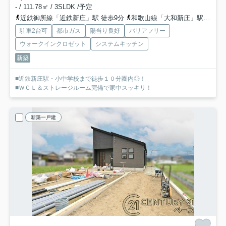
- / 111.78㎡ / 3SLDK /予定
近鉄御所線「近鉄新庄」駅 徒歩9分
和歌山線「大和新庄」駅 徒歩18分
駐車2台可
都市ガス
陽当り良好
バリアフリー
ウォークインクロゼット
システムキッチン
新築
■近鉄新庄駅・小中学校まで徒歩１０分圏内◎！
■ＷＣＬ＆ストレージルーム完備で家中スッキリ！
新築一戸建