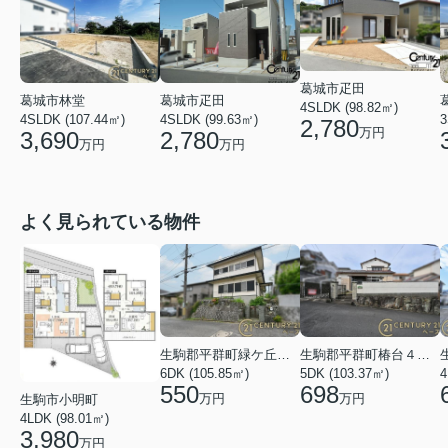
葛城市疋田
葛城市林堂
葛城市疋田
4SLDK (98.82㎡)
4SLDK (107.44㎡)
4SLDK (99.63㎡)
3
2,780
万円
3,690
2,780
万円
万円
よく見られている物件
生駒郡平群町緑ケ丘５丁目
生駒郡平群町椿台４丁目
6DK (105.85㎡)
5DK (103.37㎡)
4
550
698
万円
万円
生駒市小明町
4LDK (98.01㎡)
3,980
万円