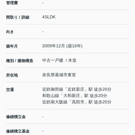
-
管理費
4SLDK
間取り / 詳細
-
向き
2009年12月 (築16年)
築年月
中古一戸建 / 木造
種別 / 建物構造
奈良県
葛城市
東室
所在地
近鉄御所線
「
近鉄新庄
」駅 徒歩20分
交通
和歌山線
「
大和新庄
」駅 徒歩20分
近鉄南大阪線
「
高田市
」駅 徒歩20分
-
修繕積立金
-
修繕積立基金