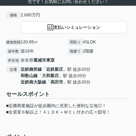
宅です！お気軽にお問い合わせください！
2,680万円
価格
支払いシミュレーション
120.89㎡
4SLDK
建物面積
間取り
築16年
2階建
築年数
階建て
奈良県
葛城市
東室
所在地
近鉄御所線
「
近鉄新庄
」駅 徒歩20分
交通
和歌山線
「
大和新庄
」駅 徒歩20分
近鉄南大阪線
「
高田市
」駅 徒歩20分
セールスポイント
■近隣商業施設が徒歩圏内に充実した便利な立地◎！
■全居室６帖以上！４ＬＤＫ＋ＷＣＬ付きの広々邸宅！