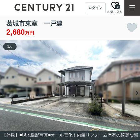
0
ログイン
お気に入り
葛城市東室 一戸建
2,680
万円
1
/
6
【外観】■現地撮影写真■オール電化！内装リフォーム歴有の綺麗な邸