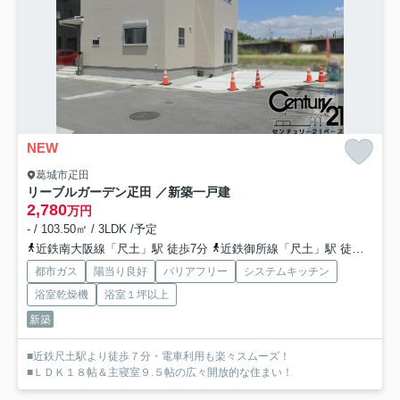
NEW
葛城市疋田
リーブルガーデン疋田 ／新築一戸建
2,780
万円
- / 103.50㎡ / 3LDK /予定
近鉄南大阪線「尺土」駅 徒歩7分
近鉄御所線「尺土」駅 徒歩7分
都市ガス
陽当り良好
バリアフリー
システムキッチン
浴室乾燥機
浴室１坪以上
新築
■近鉄尺土駅より徒歩７分・電車利用も楽々スムーズ！
■ＬＤＫ１８帖＆主寝室９.５帖の広々開放的な住まい！