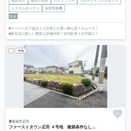
都市ガス
陽当り良好
バリアフリー
ウォークインクロゼット
システムキッチン
浴室乾燥機
新築
■スーパーまで徒歩１２分程とお買い物も楽々スムーズ！
■新生活に嬉しい豊富な設備内容！並列駐車３台可能◎！
売地
葛城市疋田
ファーストタウン疋田 ４号地 建築条件なし土地