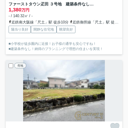
ファーストタウン疋田 ３号地 建築条件なし土地
1,380
万円
- / 140.32㎡ / -
近鉄南大阪線「尺土」駅 徒歩10分
近鉄御所線「尺土」駅 徒歩10分
陽当り良好
閑静な住宅地
眺望良好
■小学校が徒歩圏内に近接！お子様の通学も安心ですね！
■建築条件なし！納得のプランニングで理想の住まいを実現！
売地