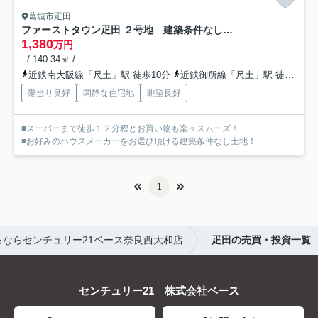
葛城市疋田
ファーストタウン疋田 ２号地 建築条件なし土地
1,380
万円
- / 140.34㎡ / -
近鉄南大阪線「尺土」駅 徒歩10分
近鉄御所線「尺土」駅 徒歩10分
陽当り良好
閑静な住宅地
眺望良好
■スーパーまで徒歩１２分程とお買い物も楽々スムーズ！
■お好みのハウスメーカーをお選び頂ける建築条件なし土地！
1
ならセンチュリー21ベース奈良西大和店
疋田の売買・投資一覧
センチュリー21 株式会社ベース