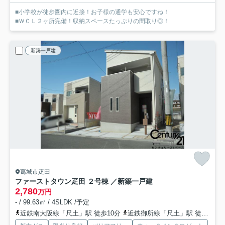
■小学校が徒歩圏内に近接！お子様の通学も安心ですね！
■ＷＣＬ２ヶ所完備！収納スペースたっぷりの間取り◎！
新築一戸建
葛城市疋田
ファーストタウン疋田 ２号棟 ／新築一戸建
2,780
万円
- / 99.63㎡ / 4SLDK /予定
近鉄南大阪線「尺土」駅 徒歩10分
近鉄御所線「尺土」駅 徒歩10分