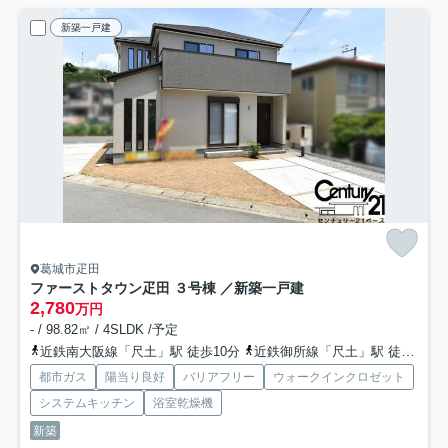
新築一戸建
葛城市疋田
ファーストタウン疋田 ３号棟 ／新築一戸建
2,780
万円
- / 98.82㎡ / 4SLDK /予定
近鉄南大阪線「尺土」駅 徒歩10分
近鉄御所線「尺土」駅 徒歩10分
都市ガス
陽当り良好
バリアフリー
ウォークインクロゼット
システムキッチン
浴室乾燥機
新築