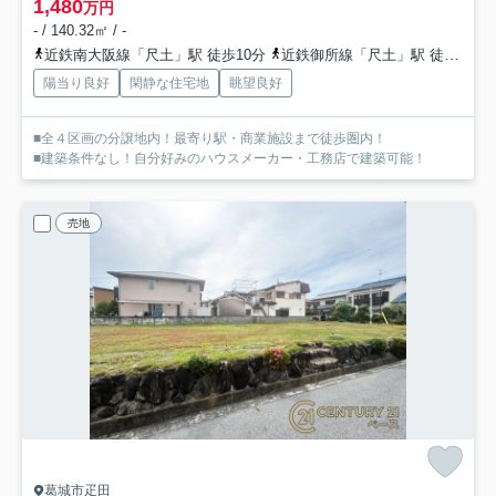
1,480
万円
- / 140.32㎡ / -
近鉄南大阪線「尺土」駅 徒歩10分
近鉄御所線「尺土」駅 徒歩10分
陽当り良好
閑静な住宅地
眺望良好
■全４区画の分譲地内！最寄り駅・商業施設まで徒歩圏内！
■建築条件なし！自分好みのハウスメーカー・工務店で建築可能！
売地
葛城市疋田