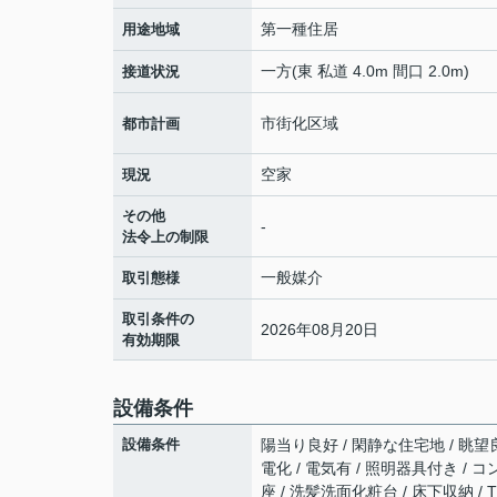
第一種住居
用途地域
一方(東 私道 4.0m 間口 2.0m)
接道状況
市街化区域
都市計画
空家
現況
その他
-
法令上の制限
一般媒介
取引態様
取引条件の
2026年08月20日
有効期限
設備条件
設備条件
陽当り良好 / 閑静な住宅地 / 眺望良
電化 / 電気有 / 照明器具付き /
座 / 洗髪洗面化粧台 / 床下収納 