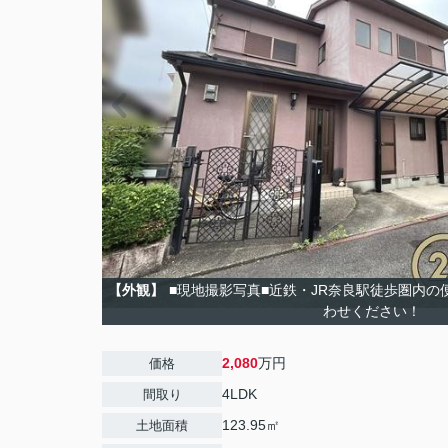
【外観】
■現地撮影写真■近鉄・JR奈良駅徒歩圏内
わせください！
2,080
万円
価格
4LDK
間取り
123.95㎡
土地面積