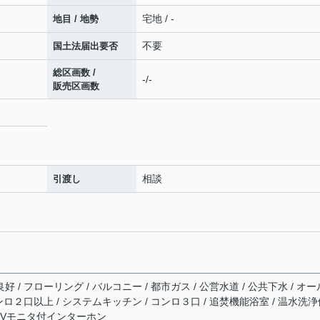
宅地 / -
地目 / 地勢
不要
国土法届出要否
総区画数 /
-/-
販売区画数
相談
引渡し
好 / フローリング / バルコニー / 都市ガス / 公営水道 / 公共下水 / オー
 コンロ２口以上 / システムキッチン / コンロ３口 / 追焚機能浴室 / 温水洗
/ TVモニタ付インターホン