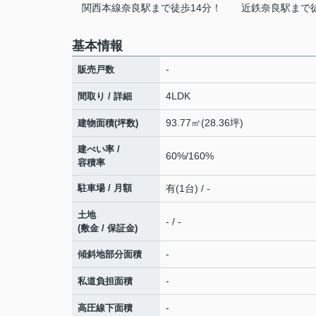
関西本線奈良駅まで徒歩14分！
近鉄奈良駅まで徒
基本情報
-
販売戸数
4LDK
間取り / 詳細
93.77㎡(28.36坪)
建物面積(坪数)
建ぺい率 /
60%/160%
容積率
駐車場 / 月額
有(1台) / -
土地
- / -
(敷金 / 保証金)
-
傾斜地部分面積
-
私道負担面積
-
高圧線下面積