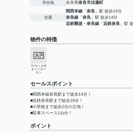
奈良県
奈良市
法蓮町
所在地
関西本線
「
奈良
」駅 徒歩14分
奈良線
「
奈良
」駅 徒歩14分
交通
近鉄難波・奈良線
「
近鉄奈良
」駅 
物件の特徴
TVモニタ付
きインター
ホン
セールスポイント
■関西本線奈良駅まで徒歩14分！
■近鉄奈良駅まで徒歩16分！
■小学校まで徒歩2分の立地！
■駐車スペース1台分！
ポイント