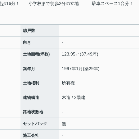
歩16分！
小学校まで徒歩2分の立地！
駐車スペース1台分！
-
総戸数
-
向き
123.95㎡(37.49坪)
土地面積(坪数)
1997年1月(築29年)
築年月
所有権
土地権利
木造 / 2階建
建物構造
-
路地状敷地
無
セットバック
-
施工会社