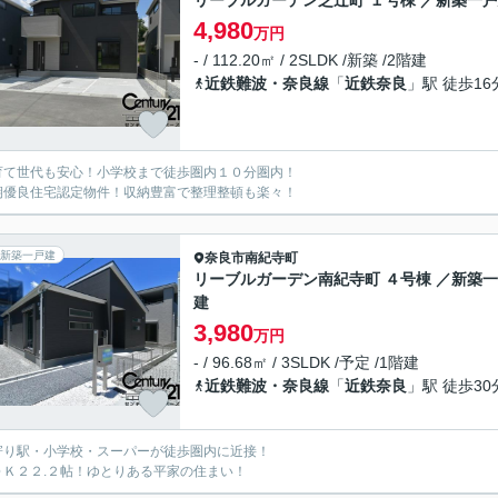
リーブルガーデン芝辻町 １号棟 ／新築一
4,980
万円
- / 112.20㎡ / 2SLDK /新築 /2階建
近鉄難波・奈良線
「
近鉄奈良
」駅 徒歩16
育て世代も安心！小学校まで徒歩圏内１０分圏内！
期優良住宅認定物件！収納豊富で整理整頓も楽々！
新築一戸建
奈良市
南紀寺町
リーブルガーデン南紀寺町 ４号棟 ／新築
建
3,980
万円
- / 96.68㎡ / 3SLDK /予定 /1階建
近鉄難波・奈良線
「
近鉄奈良
」駅 徒歩30
寄り駅・小学校・スーパーが徒歩圏内に近接！
ＤＫ２２.２帖！ゆとりある平家の住まい！