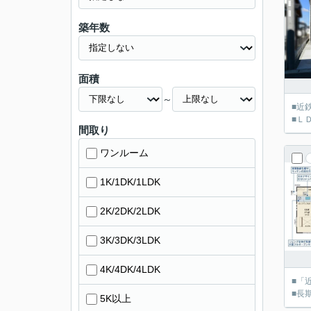
築年数
面積
～
■近
■Ｌ
間取り
ワンルーム
1K/1DK/1LDK
2K/2DK/2LDK
3K/3DK/3LDK
4K/4DK/4LDK
■「
■長
5K以上