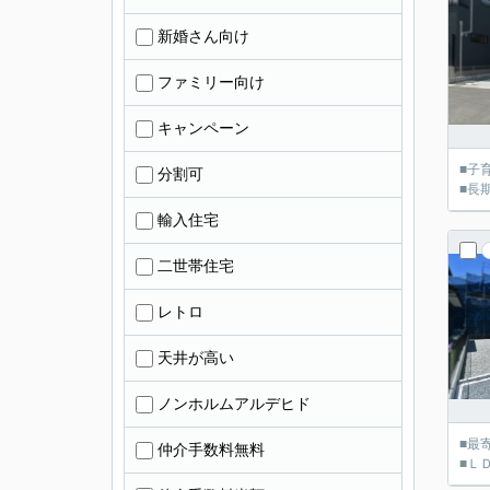
新婚さん向け
ファミリー向け
キャンペーン
■子
分割可
■長
輸入住宅
二世帯住宅
レトロ
天井が高い
ノンホルムアルデヒド
■最
仲介手数料無料
■Ｌ