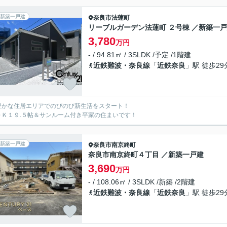
新築一戸建
奈良市
法蓮町
リーブルガーデン法蓮町 ２号棟 ／新築一
3,780
万円
- / 94.81㎡ / 3SLDK /予定 /1階建
近鉄難波・奈良線
「
近鉄奈良
」駅 徒歩29
豊かな住居エリアでのびのび新生活をスタート！
ＤＫ１９.５帖＆サンルーム付き平家の住まいです！
新築一戸建
奈良市
南京終町
奈良市南京終町４丁目 ／新築一戸建
3,690
万円
- / 108.06㎡ / 3SLDK /新築 /2階建
近鉄難波・奈良線
「
近鉄奈良
」駅 徒歩29