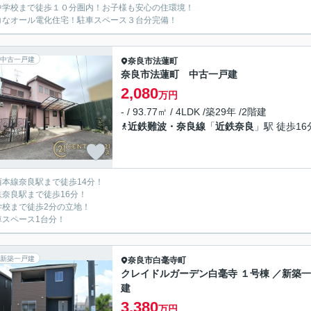
中学校まで徒歩１０分圏内！お子様も安心の住環境！
コなオール電化住宅！駐車スペース３台分完備！
中古一戸建
奈良市
法蓮町
奈良市法蓮町 中古一戸建
2,080
万円
- / 93.77㎡ / 4LDK /築29年 /2階建
近鉄難波・奈良線
「
近鉄奈良
」駅 徒歩16
西本線奈良駅まで徒歩14分！
鉄奈良駅まで徒歩16分！
学校まで徒歩2分の立地！
車スペース1台分！
新築一戸建
奈良市
白毫寺町
クレイドルガーデン白毫寺 １号棟 ／新築
建
3,380
万円