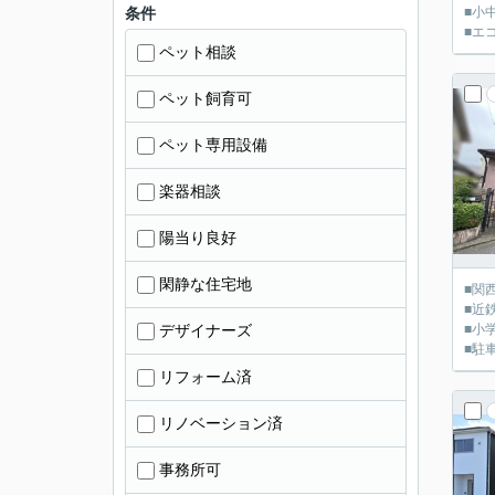
条件
■小
■エ
ペット相談
ペット飼育可
ペット専用設備
楽器相談
陽当り良好
閑静な住宅地
■関
■近
デザイナーズ
■小
■駐
リフォーム済
リノベーション済
事務所可