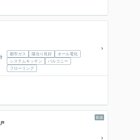
都市ガス
陽当り良好
オール電化
分
システムキッチン
バルコニー
フローリング
新築
一戸