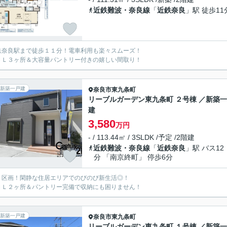
近鉄難波・奈良線
「
近鉄奈良
」駅 徒歩11
鉄奈良駅まで徒歩１１分！電車利用も楽々スムーズ！
ＣＬ３ヶ所＆大容量パントリー付きの嬉しい間取り！
新築一戸建
奈良市
東九条町
リーブルガーデン東九条町 ２号棟 ／新築
建
3,580
万円
- / 113.44㎡ / 3SLDK /予定 /2階建
近鉄難波・奈良線
「
近鉄奈良
」駅 バス12
分 「南京終町」 停歩6分
２区画！閑静な住居エリアでのびのび新生活◎！
ＣＬ２ヶ所＆パントリー完備で収納にも困りません！
新築一戸建
奈良市
東九条町
リーブルガーデン東九条町 １号棟 ／新築