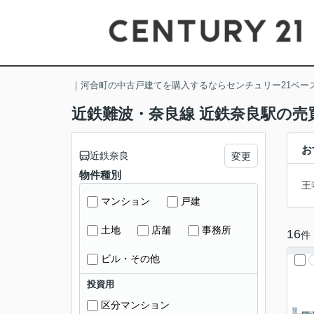
｜河合町の中古戸建てを購入するならセンチュリー21ベー
近鉄難波・奈良線 近鉄奈良駅の売
お
近鉄奈良
変更
物件種別
王
マンション
戸建
土地
店舗
事務所
16
件
ビル・その他
投資用
区分マンション