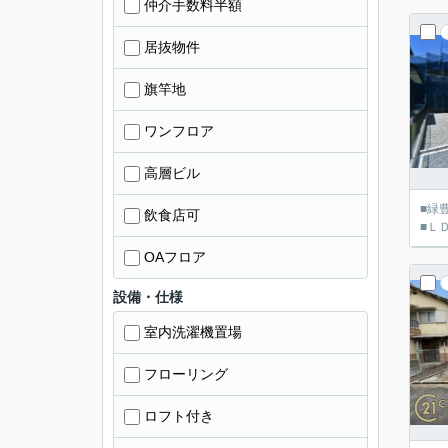
仲介手数料半額
居抜物件
旗竿地
ワンフロア
高層ビル
■緑
飲食店可
■Ｌ
OAフロア
設備・仕様
室内洗濯機置場
フローリング
ロフト付き