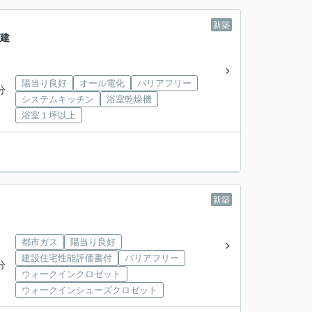
新築
戸建
陽当り良好
オール電化
バリアフリー
分
システムキッチン
浴室乾燥機
浴室１坪以上
新築
都市ガス
陽当り良好
建設住宅性能評価書付
バリアフリー
分
ウォークインクロゼット
ウォークインシューズクロゼット