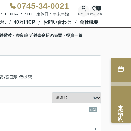
0745-34-0021
0
：9：00～19：00 定休日：年末年始
ログイン
お気に入り
土地
40万円CP
お問い合わせ
会社概要
鉄難波・奈良線 近鉄奈良駅の売買・投資一覧
駅
/
高田駅
/
香芝駅
来店予約
新築