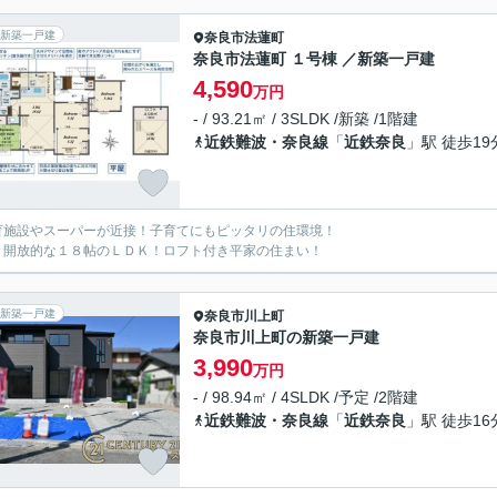
新築一戸建
奈良市
法蓮町
奈良市法蓮町 １号棟 ／新築一戸建
4,590
万円
- / 93.21㎡ / 3SLDK /新築 /1階建
近鉄難波・奈良線
「
近鉄奈良
」駅 徒歩19
育施設やスーパーが近接！子育てにもピッタリの住環境！
々開放的な１８帖のＬＤＫ！ロフト付き平家の住まい！
新築一戸建
奈良市
川上町
奈良市川上町の新築一戸建
3,990
万円
- / 98.94㎡ / 4SLDK /予定 /2階建
近鉄難波・奈良線
「
近鉄奈良
」駅 徒歩16