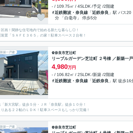
- / 109.75㎡ / 4SLDK /予定 /2階建
近鉄難波・奈良線
「
近鉄奈良
」駅 バス20
分 「白毫寺」 停歩5分
２区画！閑静な住宅地内で始める新たな暮らし◎！
震装置「ＳＡＦＥ３６５」の家！駐車スペース２台有！
新築一戸建
奈良市
芝辻町
リーブルガーデン芝辻町 ２号棟 ／新築一
4,980
万円
- / 106.82㎡ / 2SLDK /新築 /2階建
近鉄難波・奈良線
「
近鉄奈良
」駅 徒歩16
鉄「新大宮駅」徒歩５分・ＪＲ「奈良駅」徒歩１０分！
とりある２２帖のＬＤＫ！駐車スペースもしっかり完備！
新築一戸建
奈良市
芝辻町