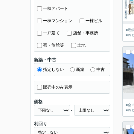
一棟アパート
一棟マンション
一棟ビル
■近
一戸建て
店舗・事務所
■Ｗ
寮・旅館等
土地
新築・中古
指定しない
新築
中古
販売中のみ表示
価格
■全
～
■Ｗ
利回り