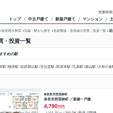
営業時間
トップ
中古戸建て
新築戸建て
マンション
近
ス奈良西大和店
沿線・駅から探す
近鉄難波・奈良線の売買・投資一覧
買・投資一覧
すすめの駅
寺駅
/
桜井駅
/
近鉄郡山駅
/
五位堂駅
/
田原本駅
/
九条駅
/
築山駅
/
大和小泉
新築一戸建
奈良市
西笹鉾町
奈良市西笹鉾町 ／新築一戸建
4,790
万円
- / 111.31㎡ / 3SLDK /新築 /2階建