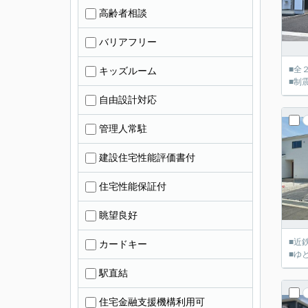
高齢者相談
バリアフリー
■全
キッズルーム
■制
自由設計対応
管理人常駐
建設住宅性能評価書付
住宅性能保証付
眺望良好
■近
カードキー
■ゆ
駅直結
住宅金融支援機構利用可