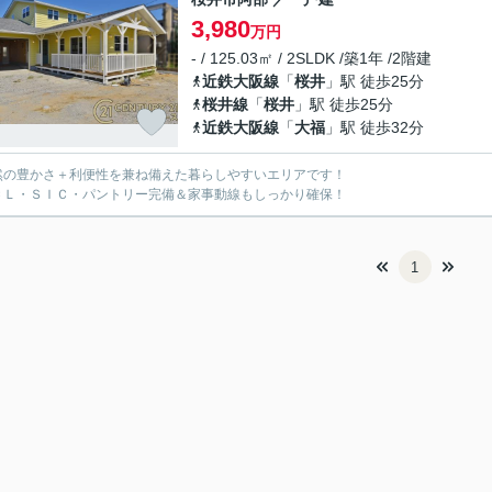
3,980
万円
- / 125.03㎡ / 2SLDK /築1年 /2階建
近鉄大阪線
「
桜井
」駅 徒歩25分
桜井線
「
桜井
」駅 徒歩25分
近鉄大阪線
「
大福
」駅 徒歩32分
然の豊かさ＋利便性を兼ね備えた暮らしやすいエリアです！
ＣＬ・ＳＩＣ・パントリー完備＆家事動線もしっかり確保！
1