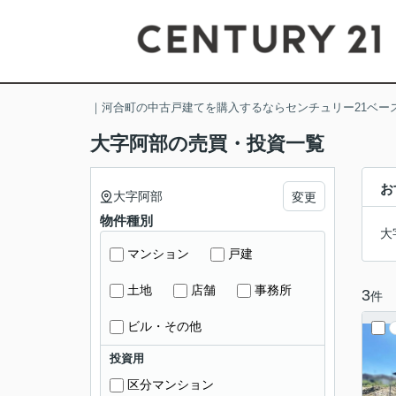
｜河合町の中古戸建てを購入するならセンチュリー21ベー
大字阿部の売買・投資一覧
お
大字阿部
変更
物件種別
大
マンション
戸建
土地
店舗
事務所
3
件
ビル・その他
投資用
区分マンション