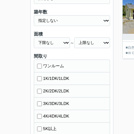
築年数
面積
～
■自
■Ｗ
間取り
ワンルーム
1K/1DK/1LDK
2K/2DK/2LDK
3K/3DK/3LDK
4K/4DK/4LDK
5K以上