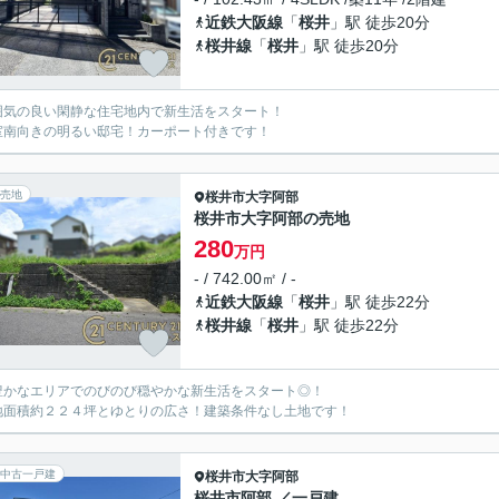
近鉄大阪線
「
桜井
」駅 徒歩20分
桜井線
「
桜井
」駅 徒歩20分
囲気の良い閑静な住宅地内で新生活をスタート！
室南向きの明るい邸宅！カーポート付きです！
売地
桜井市
大字阿部
桜井市大字阿部の売地
280
万円
- / 742.00㎡ / -
近鉄大阪線
「
桜井
」駅 徒歩22分
桜井線
「
桜井
」駅 徒歩22分
豊かなエリアでのびのび穏やかな新生活をスタート◎！
地面積約２２４坪とゆとりの広さ！建築条件なし土地です！
中古一戸建
桜井市
大字阿部
桜井市阿部 ／一戸建