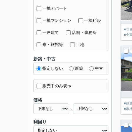
一棟アパート
一棟マンション
一棟ビル
■雰
一戸建て
店舗・事務所
■全
寮・旅館等
土地
新築・中古
指定しない
新築
中古
販売中のみ表示
価格
■緑
～
■敷
利回り