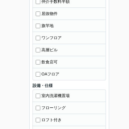
仲介手数料半額
居抜物件
旗竿地
ワンフロア
高層ビル
飲食店可
OAフロア
設備・仕様
室内洗濯機置場
フローリング
ロフト付き