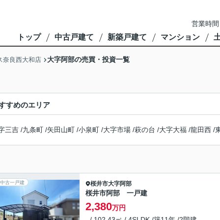
営業時間
トップ
中古戸建て
新築戸建て
マンション
大字阿部の売買・投資一覧
ス奈良西大和店
すすめのエリア
字三吉
/
九条町
/
矢田山町
/
小泉町
/
大字市場
/
萩の台
/
大字大福
/
龍田西
/
中古一戸建
桜井市
大字阿部
桜井市阿部 一戸建
2,380
万円
- / 102.43㎡ / 4SLDK /築11年 /2階建