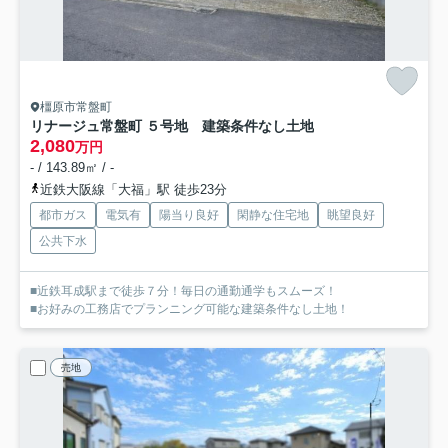
橿原市常盤町
リナージュ常盤町 ５号地 建築条件なし土地
2,080
万円
- / 143.89㎡ / -
近鉄大阪線「大福」駅 徒歩23分
都市ガス
電気有
陽当り良好
閑静な住宅地
眺望良好
公共下水
■近鉄耳成駅まで徒歩７分！毎日の通勤通学もスムーズ！
■お好みの工務店でプランニング可能な建築条件なし土地！
売地