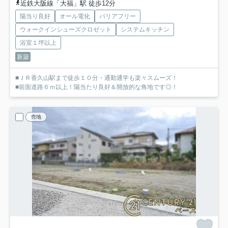
近鉄大阪線「大福」駅 徒歩12分
陽当り良好
オール電化
バリアフリー
ウォークインシューズクロゼット
システムキッチン
浴室１坪以上
新築
■ＪＲ香久山駅まで徒歩１０分・通勤通学も楽々スムーズ！
■前面道路６ｍ以上！陽当たり良好＆開放的な角地です◎！
売地