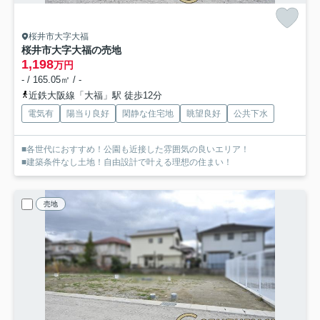
桜井市大字大福
桜井市大字大福の売地
1,198
万円
- / 165.05㎡ / -
近鉄大阪線「大福」駅 徒歩12分
電気有
陽当り良好
閑静な住宅地
眺望良好
公共下水
■各世代におすすめ！公園も近接した雰囲気の良いエリア！
■建築条件なし土地！自由設計で叶える理想の住まい！
売地