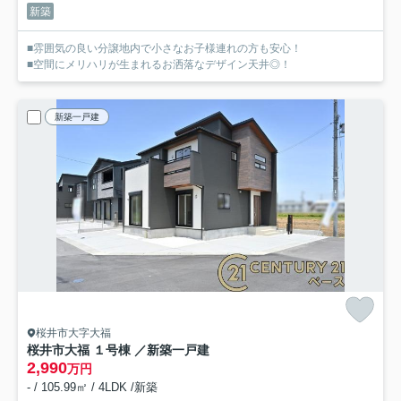
新築
■雰囲気の良い分譲地内で小さなお子様連れの方も安心！
■空間にメリハリが生まれるお洒落なデザイン天井◎！
新築一戸建
桜井市大字大福
桜井市大福 １号棟 ／新築一戸建
2,990
万円
- / 105.99㎡ / 4LDK /新築