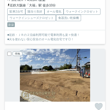
近鉄大阪線「大福」駅 徒歩10分
駐車2台可
陽当り良好
オール電化
ウォークインクロゼット
ウォークインシューズクロゼット
食器洗い乾燥機
新築
■近鉄・ＪＲの２沿線利用可能で電車利用も楽々快適！
■火を使わない安心安全のオール電化住宅です◎！
売地