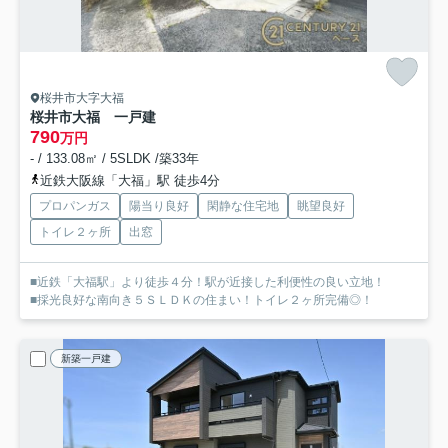
桜井市大字大福
桜井市大福 一戸建
790
万円
- / 133.08㎡ / 5SLDK /築33年
近鉄大阪線「大福」駅 徒歩4分
プロパンガス
陽当り良好
閑静な住宅地
眺望良好
トイレ２ヶ所
出窓
■近鉄「大福駅」より徒歩４分！駅が近接した利便性の良い立地！
■採光良好な南向き５ＳＬＤＫの住まい！トイレ２ヶ所完備◎！
新築一戸建