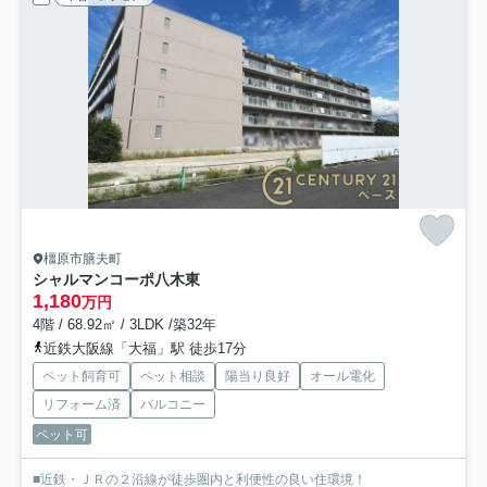
橿原市膳夫町
シャルマンコーポ八木東
1,180
万円
4階 / 68.92㎡ / 3LDK /築32年
近鉄大阪線「大福」駅 徒歩17分
ペット飼育可
ペット相談
陽当り良好
オール電化
リフォーム済
バルコニー
ペット可
■近鉄・ＪＲの２沿線が徒歩圏内と利便性の良い住環境！