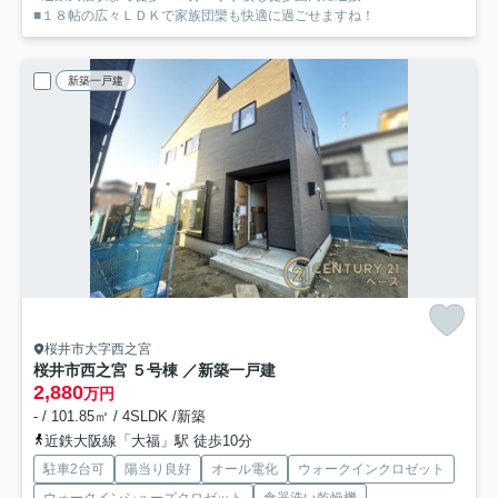
■１８帖の広々ＬＤＫで家族団欒も快適に過ごせますね！
新築一戸建
桜井市大字西之宮
桜井市西之宮 ５号棟 ／新築一戸建
2,880
万円
- / 101.85㎡ / 4SLDK /新築
近鉄大阪線「大福」駅 徒歩10分
駐車2台可
陽当り良好
オール電化
ウォークインクロゼット
ウォークインシューズクロゼット
食器洗い乾燥機