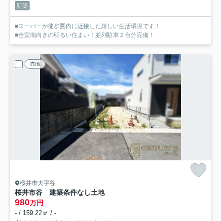
新築
■スーパーが徒歩圏内に近接した嬉しい生活環境です！
■全室南向きの明るい住まい！並列駐車２台分完備！
売地
桜井市大字谷
桜井市谷 建築条件なし土地
980
万円
- / 159.22㎡ / -