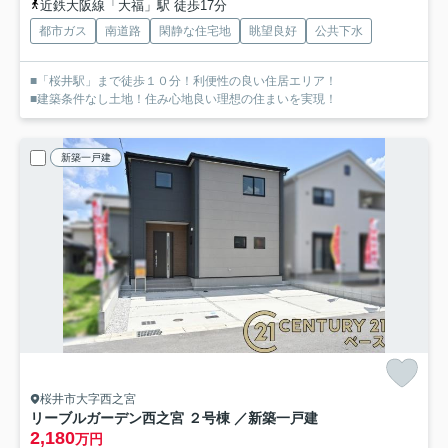
近鉄大阪線「大福」駅 徒歩17分
都市ガス
南道路
閑静な住宅地
眺望良好
公共下水
■「桜井駅」まで徒歩１０分！利便性の良い住居エリア！
■建築条件なし土地！住み心地良い理想の住まいを実現！
新築一戸建
桜井市大字西之宮
リーブルガーデン西之宮 ２号棟 ／新築一戸建
2,180
万円