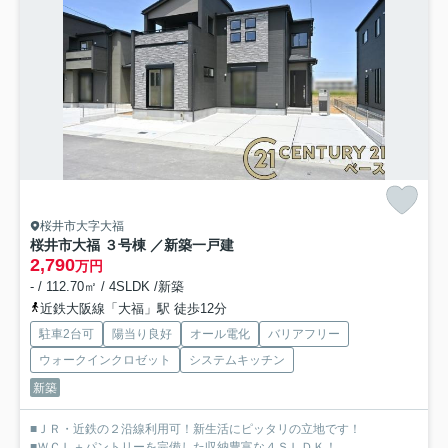
桜井市大字大福
桜井市大福 ３号棟 ／新築一戸建
2,790
万円
- / 112.70㎡ / 4SLDK /新築
近鉄大阪線「大福」駅 徒歩12分
駐車2台可
陽当り良好
オール電化
バリアフリー
ウォークインクロゼット
システムキッチン
新築
■ＪＲ・近鉄の２沿線利用可！新生活にピッタリの立地です！
■ＷＣＬ＋パントリーを完備した収納豊富な４ＳＬＤＫ！