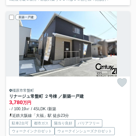
新築一戸建
橿原市常盤町
リナージュ常盤町 ２号棟 ／新築一戸建
3,780
万円
- / 100.19㎡ / 4SLDK /新築
近鉄大阪線「大福」駅 徒歩23分
駐車2台可
都市ガス
陽当り良好
バリアフリー
ウォークインクロゼット
ウォークインシューズクロゼット