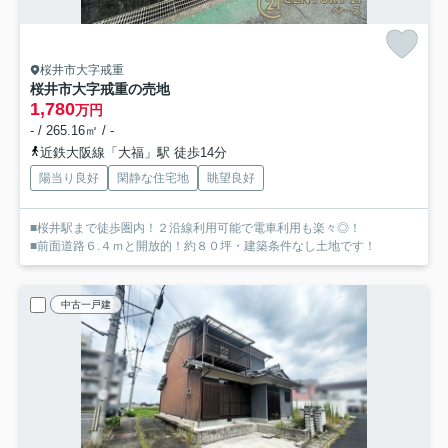
桜井市大字戒重
桜井市大字戒重の売地
1,780
万円
- / 265.16㎡ / -
近鉄大阪線「大福」駅 徒歩14分
陽当り良好
閑静な住宅地
眺望良好
■桜井駅まで徒歩圏内！２沿線利用可能で電車利用も楽々◎！
■前面道路６.４ｍと開放的！約８０坪・建築条件なし土地です！
中古一戸建