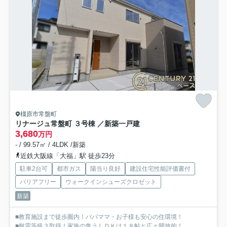
橿原市常盤町
リナージュ常盤町 ３号棟 ／新築一戸建
3,680
万円
- / 99.57㎡ / 4LDK /新築
近鉄大阪線「大福」駅 徒歩23分
駐車2台可
都市ガス
陽当り良好
建設住宅性能評価書付
バリアフリー
ウォークインシューズクロゼット
新築
■教育施設まで徒歩圏内！パパママ・お子様も安心の住環境！
■耐震等級３取得！家族の集うＬＤＫは１８帖と広々開放的！