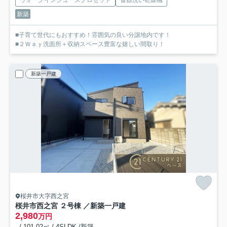
新築
■子育て世代にもおすすめ！雰囲気の良い分譲地内です！
■２Ｗａｙ洗面所＋収納スペース豊富な嬉しい間取り！
新築一戸建
桜井市大字西之宮
桜井市西之宮 ２号棟 ／新築一戸建
2,980
万円
- / 101.02㎡ / 4SLDK /新築