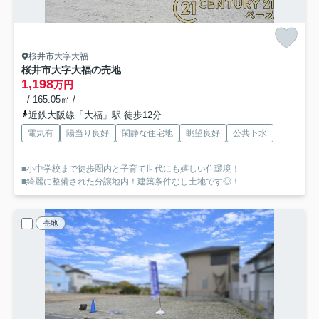
桜井市大字大福
桜井市大字大福の売地
1,198
万円
- / 165.05㎡ / -
近鉄大阪線「大福」駅 徒歩12分
電気有
陽当り良好
閑静な住宅地
眺望良好
公共下水
■小中学校まで徒歩圏内と子育て世代にも嬉しい住環境！
■綺麗に整備された分譲地内！建築条件なし土地です◎！
売地