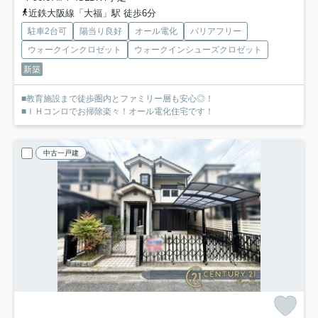
近鉄大阪線「大福」駅 徒歩6分
駐車2台可
陽当り良好
オール電化
バリアフリー
ウォークインクロゼット
ウォークインシューズクロゼット
新築
■教育施設まで徒歩圏内とファミリー層も安心◎！
■ＩＨコンロでお掃除楽々！オール電化住宅です！
中古一戸建