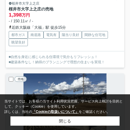
桜井市大字上之庄
桜井市大字上之庄の売地
1,398
万円
- / 150.11㎡ / -
近鉄大阪線「大福」駅 徒歩15分
都市ガス
南道路
電気有
陽当り良好
閑静な住宅地
眺望良好
■自然を身近に感じられる住環境で気分もリフレッシュ！
■建築条件なし！納得のプランニングで理想の住まいを実現！
売地
当サイトでは、お客様の当サイト利用状況把握、サービス向上検討を目的と
して、クッキー（Cookie）を使用しています。
詳しくは、当社の
「Cookieの取扱いについて」
をご確認ください。
閉じる