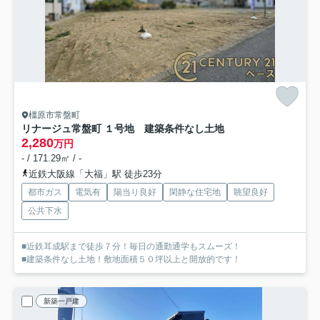
橿原市常盤町
リナージュ常盤町 １号地 建築条件なし土地
2,280
万円
- / 171.29㎡ / -
近鉄大阪線「大福」駅 徒歩23分
都市ガス
電気有
陽当り良好
閑静な住宅地
眺望良好
公共下水
■近鉄耳成駅まで徒歩７分！毎日の通勤通学もスムーズ！
■建築条件なし土地！敷地面積５０坪以上と開放的です！
新築一戸建