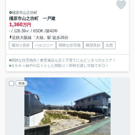
橿原市山之坊町
橿原市山之坊町 一戸建
1,360
万円
- / 126.39㎡ / 6SDK /築42年
近鉄大阪線「大福」駅 徒歩26分
陽当り良好
バルコニー
閑静な住宅地
眺望良好
出窓
■閑静な住宅地内！教育施設も近く子育てにもピッタリのエリア！
■６ＤＫ＋納戸の広々とした間取り！即時引渡し可能です◎！
売地