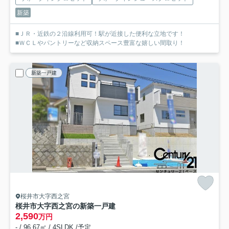
新築
■ＪＲ・近鉄の２沿線利用可！駅が近接した便利な立地です！
■ＷＣＬやパントリーなど収納スペース豊富な嬉しい間取り！
新築一戸建
桜井市大字西之宮
桜井市大字西之宮の新築一戸建
2,590
万円
- / 96.67㎡ / 4SLDK /予定