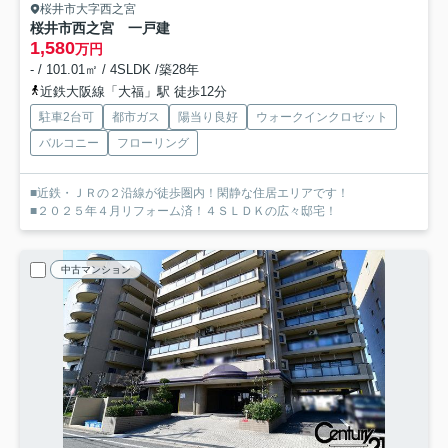
桜井市大字西之宮
桜井市西之宮 一戸建
1,580
万円
- / 101.01㎡ / 4SLDK /築28年
近鉄大阪線「大福」駅 徒歩12分
駐車2台可
都市ガス
陽当り良好
ウォークインクロゼット
バルコニー
フローリング
■近鉄・ＪＲの２沿線が徒歩圏内！閑静な住居エリアです！
■２０２５年４月リフォーム済！４ＳＬＤＫの広々邸宅！
中古マンション