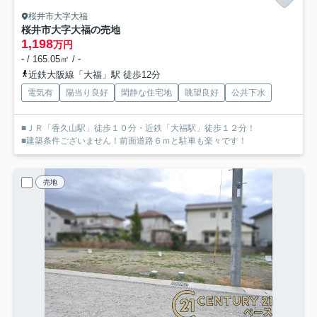
桜井市大字大福
桜井市大字大福の売地
1,198
万円
- / 165.05㎡ / -
近鉄大阪線「大福」駅 徒歩12分
電気有
陽当り良好
閑静な住宅地
眺望良好
公共下水
■ＪＲ「香久山駅」徒歩１０分・近鉄「大福駅」徒歩１２分！
■建築条件ございません！前面道路６ｍと駐車も楽々です！
売地