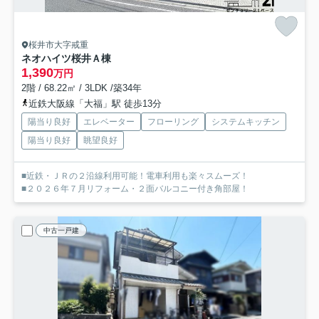
桜井市大字戒重
ネオハイツ桜井Ａ棟
1,390
万円
2階 / 68.22㎡ / 3LDK /築34年
近鉄大阪線「大福」駅 徒歩13分
陽当り良好
エレベーター
フローリング
システムキッチン
陽当り良好
眺望良好
■近鉄・ＪＲの２沿線利用可能！電車利用も楽々スムーズ！
■２０２６年７月リフォーム・２面バルコニー付き角部屋！
中古一戸建