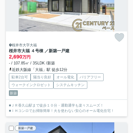
桜井市大字大福
桜井市大福 ４号棟 ／新築一戸建
2,690
万円
- / 107.85㎡ / 3SLDK /新築
近鉄大阪線「大福」駅 徒歩12分
駐車2台可
陽当り良好
オール電化
バリアフリー
ウォークインクロゼット
システムキッチン
新築
■ＪＲ香久山駅まで徒歩１０分・通勤通学も楽々スムーズ！
■ＩＨコンロでお掃除簡単！火を使わない安心のオール電化住宅！
新築一戸建