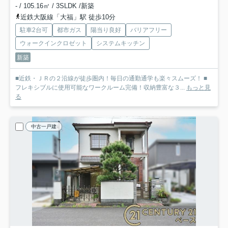
- / 105.16㎡ / 3SLDK /新築
近鉄大阪線「大福」駅 徒歩10分
駐車2台可
都市ガス
陽当り良好
バリアフリー
ウォークインクロゼット
システムキッチン
新築
■近鉄・ＪＲの２沿線が徒歩圏内！毎日の通勤通学も楽々スムーズ！ ■
フレキシブルに使用可能なワークルーム完備！収納豊富な３...
もっと見
る
中古一戸建