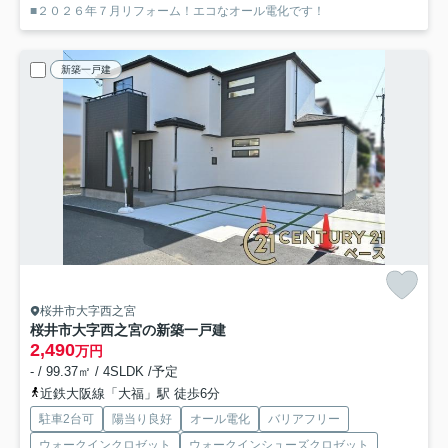
■２０２６年７月リフォーム！エコなオール電化です！
新築一戸建
桜井市大字西之宮
桜井市大字西之宮の新築一戸建
2,490
万円
- / 99.37㎡ / 4SLDK /予定
近鉄大阪線「大福」駅 徒歩6分
駐車2台可
陽当り良好
オール電化
バリアフリー
ウォークインクロゼット
ウォークインシューズクロゼット