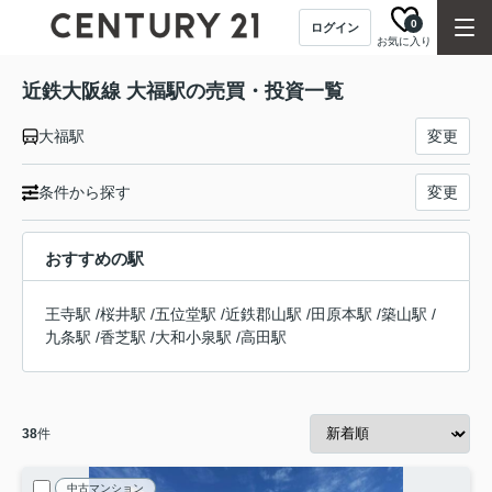
0
ログイン
お気に入り
近鉄大阪線 大福駅の売買・投資一覧
大福駅
変更
条件から探す
変更
おすすめの駅
王寺駅
/
桜井駅
/
五位堂駅
/
近鉄郡山駅
/
田原本駅
/
築山駅
/
九条駅
/
香芝駅
/
大和小泉駅
/
高田駅
38
件
中古マンション