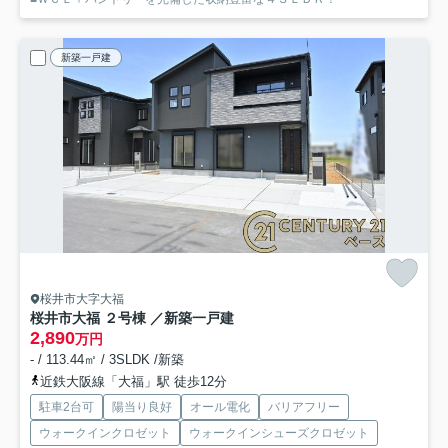
新築一戸建
桜井市大字大福
桜井市大福 ２号棟 ／新築一戸建
2,890
万円
- / 113.44㎡ / 3SLDK /新築
近鉄大阪線「大福」駅 徒歩12分
駐車2台可
陽当り良好
オール電化
バリアフリー
ウォークインクロゼット
ウォークインシューズクロゼット