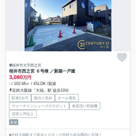
桜井市大字西之宮
桜井市西之宮 ６号棟 ／新築一戸建
3,080
万円
- / 102.68㎡ / 4SLDK /新築
近鉄大阪線「大福」駅 徒歩10分
駐車2台可
陽当り良好
オール電化
ウォークインシューズクロゼット
食器洗い乾燥機
浴室１坪以上
新築
■近鉄大福駅まで徒歩１０分！小学校も徒歩圏内に近接！