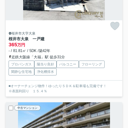
桜井市大字大泉
桜井市大泉 一戸建
365
万円
- / 81.81㎡ / 5DK /築42年
近鉄大阪線「大福」駅 徒歩31分
プロパンガス
陽当り良好
バルコニー
フローリング
閑静な住宅地
浄化槽排水
■オーナーチェンジ物件！ゆったり５ＤＫ＆駐車場も完備です！
※表面利回り １５.４％
中古マンション