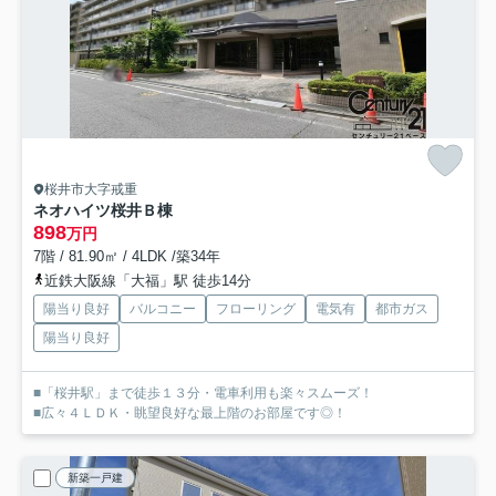
桜井市大字戒重
ネオハイツ桜井Ｂ棟
898
万円
7階 / 81.90㎡ / 4LDK /築34年
近鉄大阪線「大福」駅 徒歩14分
陽当り良好
バルコニー
フローリング
電気有
都市ガス
陽当り良好
■「桜井駅」まで徒歩１３分・電車利用も楽々スムーズ！
■広々４ＬＤＫ・眺望良好な最上階のお部屋です◎！
新築一戸建