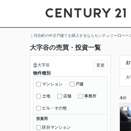
｜河合町の中古戸建てを購入するならセンチュリー21ベー
大字谷の売買・投資一覧
お
大字谷
変更
物件種別
大
マンション
戸建
土地
店舗
事務所
4
件
ビル・その他
投資用
区分マンション