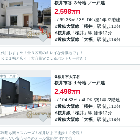
桜井市谷 ３号地 ／一戸建
2,598
万円
- / 99.36㎡ / 3SLDK /築1年 /2階建
近鉄大阪線
「
桜井
」駅 徒歩12分
桜井線
「
桜井
」駅 徒歩12分
近鉄大阪線
「
大福
」駅 徒歩19分
世代におすすめ！全３区画のキレイな分譲地です！
ＤＫ２１帖と広々！大容量ＷＣＬ＆パントリー付き！
中古一戸建
桜井市
大字谷
桜井市谷 １号地 ／一戸建
2,498
万円
- / 104.33㎡ / 4LDK /築1年 /2階建
近鉄大阪線
「
桜井
」駅 徒歩12分
桜井線
「
桜井
」駅 徒歩12分
近鉄大阪線
「
大福
」駅 徒歩19分
車利用も楽々スムーズ！桜井駅まで徒歩１２分程！
を使わない安心安全のオール電化住宅です◎！