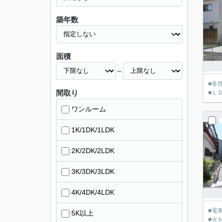
築年数
面積
～
■各
間取り
■Ｌ
ワンルーム
1K/1DK/1LDK
2K/2DK/2LDK
3K/3DK/3LDK
4K/4DK/4LDK
■電
5K以上
■火