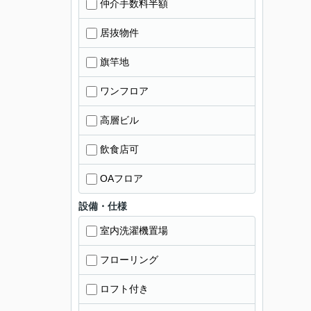
仲介手数料半額
居抜物件
旗竿地
ワンフロア
高層ビル
飲食店可
OAフロア
設備・仕様
室内洗濯機置場
フローリング
ロフト付き