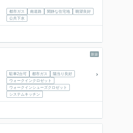
都市ガス
南道路
閑静な住宅地
眺望良好
公共下水
新築
駐車2台可
都市ガス
陽当り良好
ウォークインクロゼット
ウォークインシューズクロゼット
システムキッチン