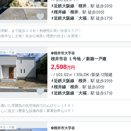
近鉄大阪線
「
桜井
」駅 徒歩10分
桜井線
「
桜井
」駅 徒歩10分
近鉄大阪線
「
大福
」駅 徒歩17分
桜井駅」まで徒歩１０分！利便性の良い住居エリア！
築条件なし土地！住み心地良い理想の住まいを実現！
新築一戸建
桜井市
大字谷
桜井市谷 １号地 ／新築一戸建
2,598
万円
- / 101.02㎡ / 3SLDK /新築 /2階建
近鉄大阪線
「
桜井
」駅 徒歩10分
桜井線
「
桜井
」駅 徒歩10分
近鉄大阪線
「
大福
」駅 徒歩17分
ち着いた雰囲気の住宅地内でのんびりＬＩＦＥ！
らしに役立つ豊富な設備内容！家事効率もＵＰ！
中古一戸建
桜井市
大字谷