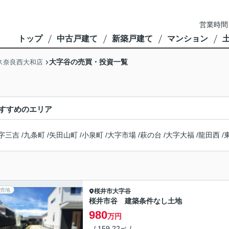
営業時間
トップ
中古戸建て
新築戸建て
マンション
大字谷の売買・投資一覧
ス奈良西大和店
すすめのエリア
字三吉
/
九条町
/
矢田山町
/
小泉町
/
大字市場
/
萩の台
/
大字大福
/
龍田西
/
売地
桜井市
大字谷
桜井市谷 建築条件なし土地
980
万円
- / 159.22㎡ / -