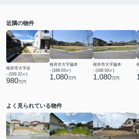
近隣の物件
桜井市大字脇本
桜井市大字脇本
桜井市大字谷
- (168.03㎡)
- (168.03㎡)
-
- (159.22㎡)
1,080
1,080
万円
万円
980
万円
よく見られている物件