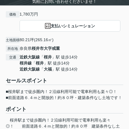
気軽にお問い合わせくださいませ！
1,780万円
価格
支払いシミュレーション
80.21坪(265.16㎡)
土地面積
奈良県
桜井市
大字戒重
所在地
近鉄大阪線
「
桜井
」駅 徒歩14分
交通
桜井線
「
桜井
」駅 徒歩14分
近鉄大阪線
「
大福
」駅 徒歩14分
セールスポイント
■桜井駅まで徒歩圏内！２沿線利用可能で電車利用も楽々◎！
■前面道路６.４ｍと開放的！約８０坪・建築条件なし土地です！
ポイント
桜井駅まで徒歩圏内！２沿線利用可能で電車利用も楽々
◎！
前面道路６.４ｍと開放的！約８０坪
建築条件なし土