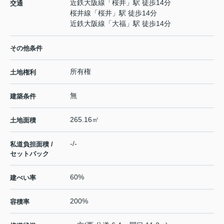
近鉄大阪線
「
桜井
」駅 徒歩14分
交通
桜井線
「
桜井
」駅 徒歩14分
近鉄大阪線
「
大福
」駅 徒歩14分
その他条件
所有権
土地権利
無
建築条件
265.16㎡
土地面積
-/-
私道負担面積 /
セットバック
60%
建ぺい率
200%
容積率