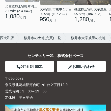
北葛城郡上牧町片岡台１丁目
大和高田市東中１丁目
磯城郡三宅町大字屏風
70.79坪 (234.04㎡)
50.58坪 (167.23㎡)
55.83坪 (184.59㎡)
6
1,080
万円
950
1,280
万円
万円
良西大和店
桜井市の土地(売買)一覧
桜井市大字戒重の売地
センチュリー21 株式会社ベース
0745-34-0021
お問い合わせ
〒636-0072
奈良県北葛城郡河合町中山台２丁目12-9
営業時間：
9：00～19：00
定休日：
年末年始