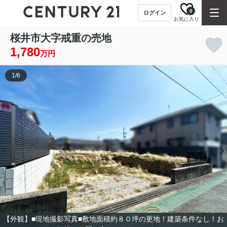
0
ログイン
お気に入り
桜井市大字戒重の売地
1,780
万円
1
/
6
【外観】■現地撮影写真■敷地面積約８０坪の更地！建築条件なし！お