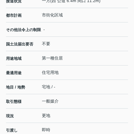
一方(西 公道 6.4m 間口 11.2m)
接道状況
市街化区域
都市計画
-
その他法令上の制限
不要
国土法届出要否
第一種住居
用途地域
住宅用地
最適用途
宅地 / -
地目 / 地勢
一般媒介
取引態様
更地
現況
即時
引渡し