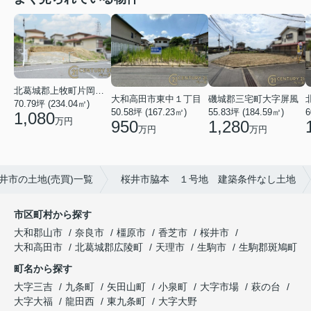
北葛城郡上牧町片岡台１丁目
大和高田市東中１丁目
磯城郡三宅町大字屏風
70.79坪 (234.04㎡)
50.58坪 (167.23㎡)
55.83坪 (184.59㎡)
6
1,080
万円
950
1,280
万円
万円
井市の土地(売買)一覧
桜井市脇本 １号地 建築条件なし土地
市区町村から探す
大和郡山市
奈良市
橿原市
香芝市
桜井市
大和高田市
北葛城郡広陵町
天理市
生駒市
生駒郡斑鳩町
町名から探す
大字三吉
九条町
矢田山町
小泉町
大字市場
萩の台
大字大福
龍田西
東九条町
大字大野