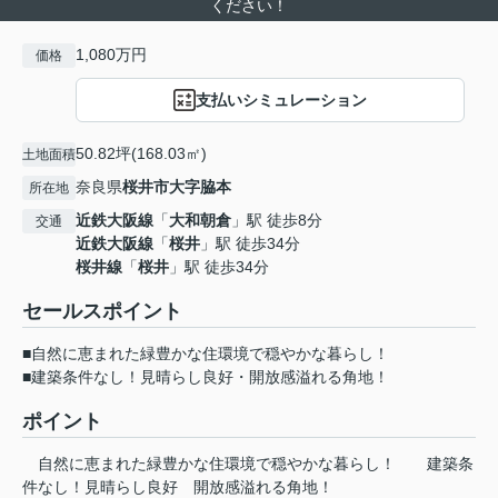
ください！
1,080万円
価格
支払いシミュレーション
50.82坪(168.03㎡)
土地面積
奈良県
桜井市
大字脇本
所在地
近鉄大阪線
「
大和朝倉
」駅 徒歩8分
交通
近鉄大阪線
「
桜井
」駅 徒歩34分
桜井線
「
桜井
」駅 徒歩34分
セールスポイント
■自然に恵まれた緑豊かな住環境で穏やかな暮らし！
■建築条件なし！見晴らし良好・開放感溢れる角地！
ポイント
自然に恵まれた緑豊かな住環境で穏やかな暮らし！
建築条
件なし！見晴らし良好
開放感溢れる角地！