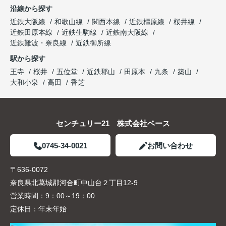
沿線から探す
近鉄大阪線
和歌山線
関西本線
近鉄橿原線
桜井線
近鉄田原本線
近鉄生駒線
近鉄南大阪線
近鉄難波・奈良線
近鉄御所線
駅から探す
王寺
桜井
五位堂
近鉄郡山
田原本
九条
築山
大和小泉
高田
香芝
センチュリー21 株式会社ベース
0745-34-0021
お問い合わせ
〒636-0072
奈良県北葛城郡河合町中山台２丁目12-9
営業時間：
9：00～19：00
定休日：
年末年始