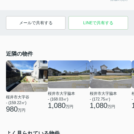
メールで共有する
LINEで共有する
近隣の物件
桜井市大字脇本
桜井市大字脇本
桜井市大字谷
- (168.03㎡)
- (172.75㎡)
-
- (159.22㎡)
1,080
1,080
万円
万円
980
万円
よく見られている物件