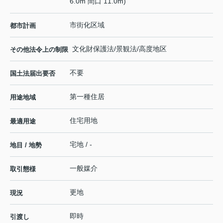
6.0m 間口 11.0m)
市街化区域
都市計画
文化財保護法/景観法/高度地区
その他法令上の制限
不要
国土法届出要否
第一種住居
用途地域
住宅用地
最適用途
宅地 / -
地目 / 地勢
一般媒介
取引態様
更地
現況
即時
引渡し