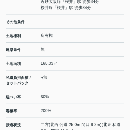
近鉄大阪線
「
桜井
」駅 徒歩34分
桜井線
「
桜井
」駅 徒歩34分
その他条件
所有権
土地権利
無
建築条件
168.03㎡
土地面積
-/無
私道負担面積 /
セットバック
60%
建ぺい率
200%
容積率
二方(北西 公道 25.0m 間口 9.3m)(北東 私道
接道状況