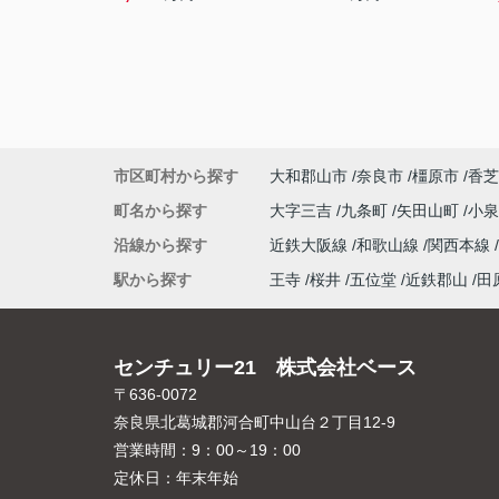
市区町村から探す
大和郡山市
奈良市
橿原市
香芝
町名から探す
大字三吉
九条町
矢田山町
小
沿線から探す
近鉄大阪線
和歌山線
関西本線
駅から探す
王寺
桜井
五位堂
近鉄郡山
田
センチュリー21 株式会社ベース
〒636-0072
奈良県北葛城郡河合町中山台２丁目12-9
営業時間：
9：00～19：00
定休日：
年末年始