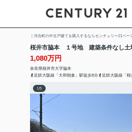
｜河合町の中古戸建てを購入するならセンチュリー21ベー
桜井市脇本 １号地 建築条件なし土
1,080万円
奈良県
桜井市
大字脇本
近鉄大阪線「大和朝倉」駅徒歩8分
近鉄大阪線「桜
1
/
5