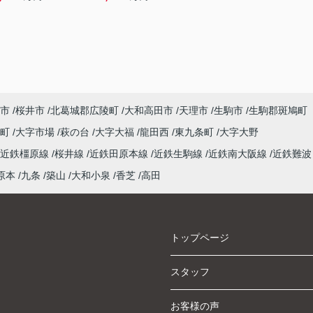
市
桜井市
北葛城郡広陵町
大和高田市
天理市
生駒市
生駒郡斑鳩町
泉町
大字市場
萩の台
大字大福
龍田西
東九条町
大字大野
近鉄橿原線
桜井線
近鉄田原本線
近鉄生駒線
近鉄南大阪線
近鉄難波
原本
九条
築山
大和小泉
香芝
高田
トップページ
スタッフ
お客様の声