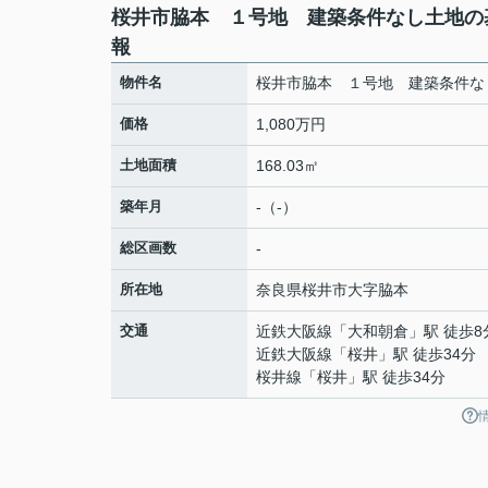
桜井市脇本 １号地 建築条件なし土地の
報
物件名
桜井市脇本 １号地 建築条件な
価格
1,080万円
土地面積
168.03㎡
築年月
-（-）
総区画数
-
所在地
奈良県
桜井市
大字脇本
交通
近鉄大阪線
「
大和朝倉
」駅 徒歩8
近鉄大阪線
「
桜井
」駅 徒歩34分
桜井線
「
桜井
」駅 徒歩34分