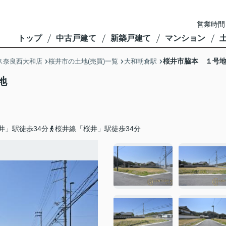
営業時間
トップ
中古戸建て
新築戸建て
マンション
桜井市脇本 １号
ス奈良西大和店
桜井市の土地(売買)一覧
大和朝倉駅
地
井」駅徒歩34分
桜井線「桜井」駅徒歩34分