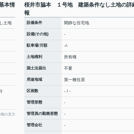
基本情
桜井市脇本 １号地 建築条件なし土地の詳
報
し土地
設備条件
閑静な住宅地
設備(その他)
-
駐車場/月額
-/-
土地権利
所有権
国土法届出
不要
用途地域
第一種住居
分
区画数
- / -
管理形態
-
管理員の勤務形態
-
情報の見方
管理会社
-