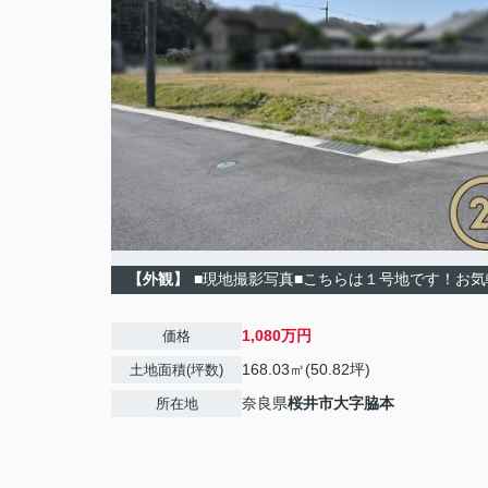
【外観】
■現地撮影写真■こちらは１号地です！お
1,080万円
価格
168.03㎡(50.82坪)
土地面積(坪数)
奈良県
桜井市
大字脇本
所在地