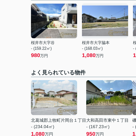
桜井市大字谷
桜井市大字脇本
- (159.22㎡)
- (168.03㎡)
-
980
1,080
1
万円
万円
よく見られている物件
北葛城郡上牧町片岡台１丁目
大和高田市東中１丁目
- (234.04㎡)
- (167.23㎡)
-
1,080
950
1
万円
万円