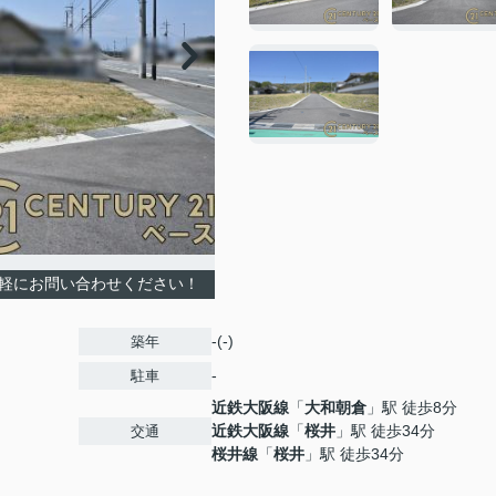
気軽にお問い合わせください！
-(-)
築年
-
駐車
近鉄大阪線
「
大和朝倉
」駅 徒歩8分
近鉄大阪線
「
桜井
」駅 徒歩34分
交通
桜井線
「
桜井
」駅 徒歩34分