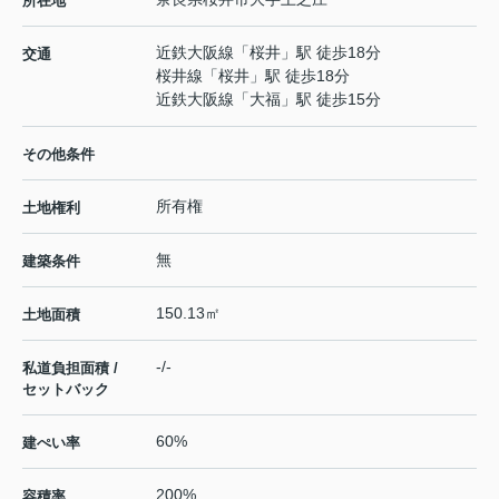
所在地
近鉄大阪線
「
桜井
」駅 徒歩18分
交通
桜井線
「
桜井
」駅 徒歩18分
近鉄大阪線
「
大福
」駅 徒歩15分
その他条件
所有権
土地権利
無
建築条件
150.13㎡
土地面積
-/-
私道負担面積 /
セットバック
60%
建ぺい率
200%
容積率