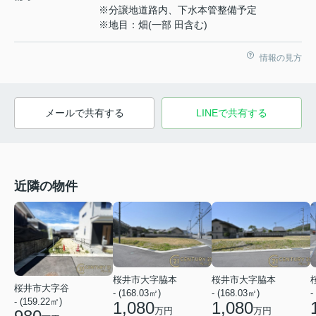
※分譲地道路内、下水本管整備予定
※地目：畑(一部 田含む)
情報の見方
メールで共有する
LINEで共有する
近隣の物件
桜井市大字脇本
桜井市大字脇本
桜井市大字谷
- (168.03㎡)
- (168.03㎡)
-
- (159.22㎡)
1,080
1,080
万円
万円