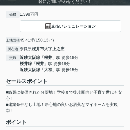
軽にお問い合わせください！
1,398万円
価格
支払いシミュレーション
45.41坪(150.13㎡)
土地面積
奈良県
桜井市
大字上之庄
所在地
近鉄大阪線
「
桜井
」駅 徒歩18分
交通
桜井線
「
桜井
」駅 徒歩18分
近鉄大阪線
「
大福
」駅 徒歩15分
セールスポイント
■綺麗に整備された分譲地！学校まで徒歩圏内と子育て世代も安
心！
■建築条件なし土地！居心地の良いお洒落なマイホームを実現
◎！
ポイント