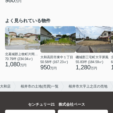
980
万円
よく見られている物件
北葛城郡上牧町片岡台１丁目
大和高田市東中１丁目
磯城郡三宅町大字屏風
70.79坪 (234.04㎡)
50.58坪 (167.23㎡)
55.83坪 (184.59㎡)
6
1,080
万円
950
1,280
万円
万円
西大和店
桜井市の土地(売買)一覧
桜井市大字上之庄の売地
センチュリー21 株式会社ベース