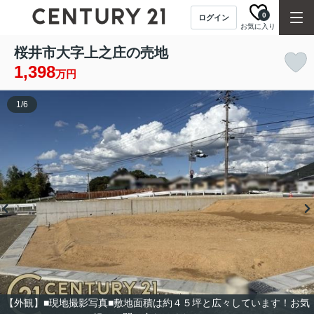
0
ログイン
お気に入り
桜井市大字上之庄の売地
1,398
万円
1
/
6
【外観】■現地撮影写真■敷地面積は約４５坪と広々しています！お気