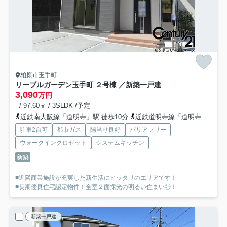
柏原市玉手町
リーブルガーデン玉手町 ２号棟 ／新築一戸建
3,090
万円
- / 97.60㎡ / 3SLDK /予定
近鉄南大阪線「道明寺」駅 徒歩10分
近鉄道明寺線「道明寺」駅 徒歩10分
駐車2台可
都市ガス
陽当り良好
バリアフリー
ウォークインクロゼット
システムキッチン
新築
■近隣商業施設が充実した新生活にピッタリのエリアです！
■長期優良住宅認定物件！全室２面採光の明るい住まい◎！
新築一戸建