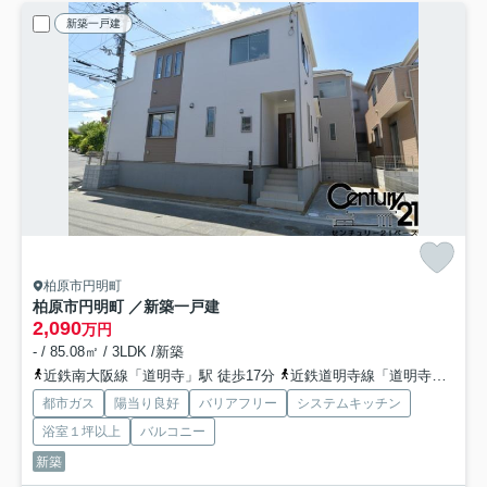
新築一戸建
柏原市円明町
柏原市円明町 ／新築一戸建
2,090
万円
- / 85.08㎡ / 3LDK /新築
近鉄南大阪線「道明寺」駅 徒歩17分
近鉄道明寺線「道明寺」駅 徒歩17分
都市ガス
陽当り良好
バリアフリー
システムキッチン
浴室１坪以上
バルコニー
新築