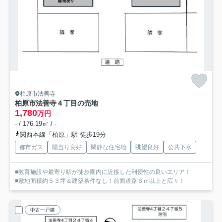
柏原市法善寺
柏原市法善寺４丁目の売地
1,780
万円
- / 176.19㎡ / -
関西本線「柏原」駅 徒歩19分
都市ガス
陽当り良好
閑静な住宅地
眺望良好
公共下水
■教育施設や最寄り駅が徒歩圏内に近接した利便性の良いエリア！
■敷地面積約５３坪＆建築条件なし！前面道路６ｍ以上と広々！
中古一戸建