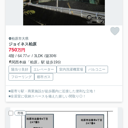
柏原市大県
ジョイネス柏原
750
万円
4階 / 64.77㎡ / 3LDK /築30年
関西本線「柏原」駅 徒歩19分
陽当り良好
エレベーター
室内洗濯機置場
バルコニー
フローリング
都市ガス
■最寄り駅・商業施設が徒歩圏内に近接した便利な立地！
■全居室に収納スペースを備えた嬉しい間取り◎！
売地