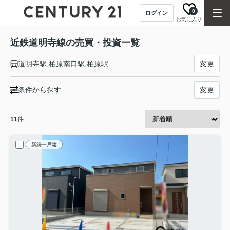
0
ログイン
お気に入り
近鉄道明寺線の売買・投資一覧
道明寺駅,柏原南口駅,柏原駅
変更
条件から探す
変更
11
件
新築一戸建