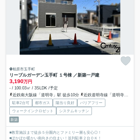
柏原市玉手町
リーブルガーデン玉手町 １号棟 ／新築一戸建
3,190
万円
- / 100.03㎡ / 3SLDK /予定
近鉄南大阪線「道明寺」駅 徒歩10分
近鉄道明寺線「道明寺」駅 徒歩10分
駐車2台可
都市ガス
陽当り良好
バリアフリー
ウォークインクロゼット
システムキッチン
新築
■教育施設まで徒歩５分圏内とファミリー層も安心◎！
■ぽかぽか暖かい南向きの住まい！並列駐車２台ＯＫ！