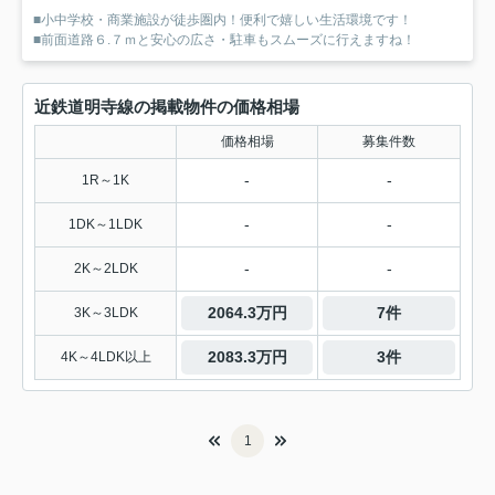
■小中学校・商業施設が徒歩圏内！便利で嬉しい生活環境です！
■前面道路６.７ｍと安心の広さ・駐車もスムーズに行えますね！
近鉄道明寺線の掲載物件の価格相場
価格相場
募集件数
-
-
1R～1K
-
-
1DK～1LDK
-
-
2K～2LDK
2064.3万円
7件
3K～3LDK
2083.3万円
3件
4K～4LDK以上
1