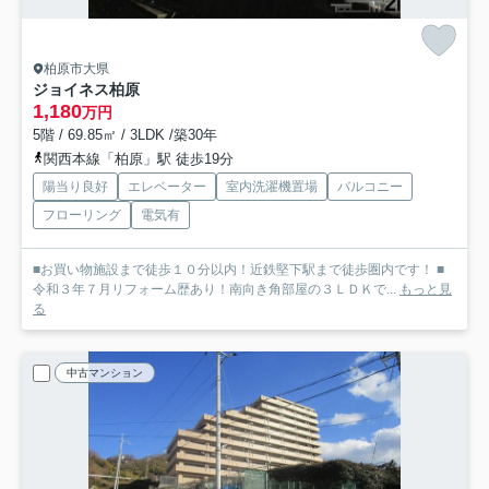
柏原市大県
ジョイネス柏原
1,180
万円
5階 / 69.85㎡ / 3LDK /築30年
関西本線「柏原」駅 徒歩19分
陽当り良好
エレベーター
室内洗濯機置場
バルコニー
フローリング
電気有
■お買い物施設まで徒歩１０分以内！近鉄堅下駅まで徒歩圏内です！ ■
令和３年７月リフォーム歴あり！南向き角部屋の３ＬＤＫで...
もっと見
る
中古マンション