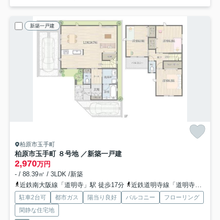
新築一戸建
柏原市玉手町
柏原市玉手町 ８号地 ／新築一戸建
2,970
万円
- / 88.39㎡ / 3LDK /新築
近鉄南大阪線「道明寺」駅 徒歩17分
近鉄道明寺線「道明寺」駅 徒歩17分
駐車2台可
都市ガス
陽当り良好
バルコニー
フローリング
閑静な住宅地