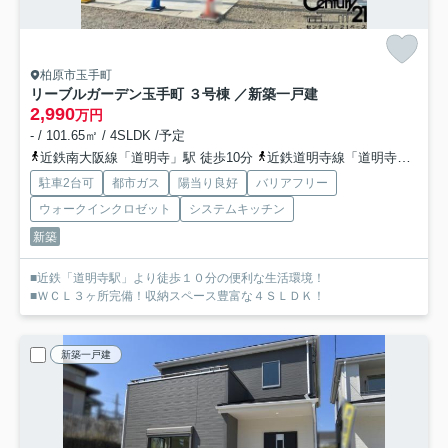
柏原市玉手町
リーブルガーデン玉手町 ３号棟 ／新築一戸建
2,990
万円
- / 101.65㎡ / 4SLDK /予定
近鉄南大阪線「道明寺」駅 徒歩10分
近鉄道明寺線「道明寺」駅 徒歩10分
駐車2台可
都市ガス
陽当り良好
バリアフリー
ウォークインクロゼット
システムキッチン
新築
■近鉄「道明寺駅」より徒歩１０分の便利な生活環境！
■ＷＣＬ３ヶ所完備！収納スペース豊富な４ＳＬＤＫ！
新築一戸建