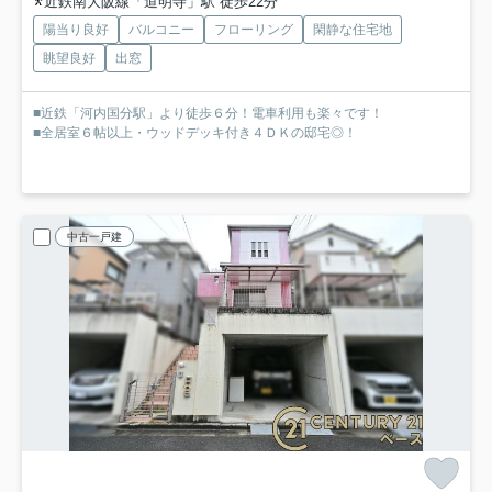
近鉄南大阪線「道明寺」駅 徒歩22分
陽当り良好
バルコニー
フローリング
閑静な住宅地
眺望良好
出窓
■近鉄「河内国分駅」より徒歩６分！電車利用も楽々です！
■全居室６帖以上・ウッドデッキ付き４ＤＫの邸宅◎！
中古一戸建