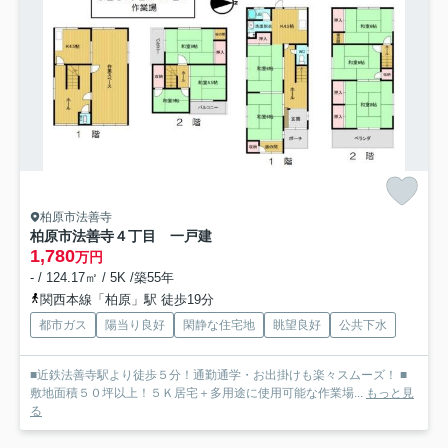
柏原市法善寺
柏原市法善寺４丁目 一戸建
1,780
万円
- / 124.17㎡ / 5K /築55年
関西本線「柏原」駅 徒歩19分
都市ガス
陽当り良好
閑静な住宅地
眺望良好
公共下水
■近鉄法善寺駅より徒歩５分！通勤通学・お出掛けも楽々スムーズ！ ■
敷地面積５０坪以上！５Ｋ居宅＋多用途に使用可能な作業場...
もっと見
る