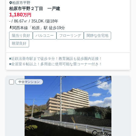
柏原市平野
柏原市平野２丁目 一戸建
1,180
万円
- / 86.67㎡ / 3SLDK /築18年
関西本線「柏原」駅 徒歩19分
陽当り良好
バルコニー
フローリング
閑静な住宅地
眺望良好
■近鉄法善寺駅まで徒歩９分！教育施設も徒歩圏内近接！
■全居室６帖以上！多用途に使用可能な畳コーナー付き！
中古マンション