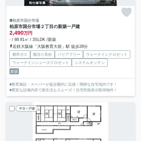
柏原市国分市場
柏原市国分市場２丁目の新築一戸建
2,490
万円
- / 88.81㎡ / 3SLDK /新築
近鉄大阪線「大阪教育大前」駅 徒歩28分
都市ガス
陽当り良好
バリアフリー
ウォークインクロゼット
ウォークインシューズクロゼット
システムキッチン
新築
■教育施設・スーパーが徒歩圏内に近接！閑静な住宅地内です！
■豊富な設備内容で新生活もスムーズ！住宅性能表示取得物件！
中古一戸建