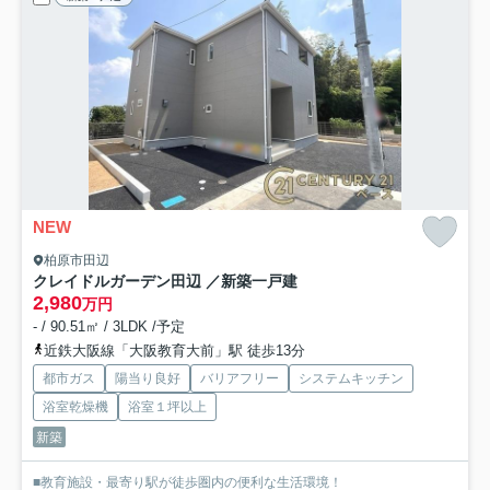
NEW
柏原市田辺
クレイドルガーデン田辺 ／新築一戸建
2,980
万円
- / 90.51㎡ / 3LDK /予定
近鉄大阪線「大阪教育大前」駅 徒歩13分
都市ガス
陽当り良好
バリアフリー
システムキッチン
浴室乾燥機
浴室１坪以上
新築
■教育施設・最寄り駅が徒歩圏内の便利な生活環境！