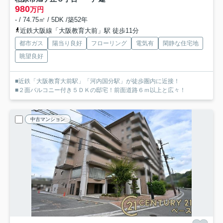
980
万円
- / 74.75㎡ / 5DK /築52年
近鉄大阪線「大阪教育大前」駅 徒歩11分
都市ガス
陽当り良好
フローリング
電気有
閑静な住宅地
眺望良好
■近鉄「大阪教育大前駅」「河内国分駅」が徒歩圏内に近接！
■２面バルコニー付き５ＤＫの邸宅！前面道路６ｍ以上と広々！
中古マンション