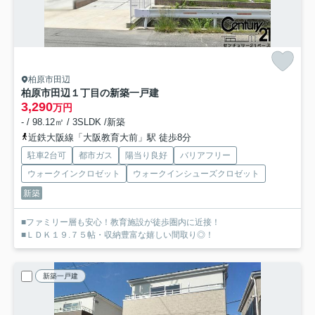
柏原市田辺
柏原市田辺１丁目の新築一戸建
3,290
万円
- / 98.12㎡ / 3SLDK /新築
近鉄大阪線「大阪教育大前」駅 徒歩8分
駐車2台可
都市ガス
陽当り良好
バリアフリー
ウォークインクロゼット
ウォークインシューズクロゼット
新築
■ファミリー層も安心！教育施設が徒歩圏内に近接！
■ＬＤＫ１９.７５帖・収納豊富な嬉しい間取り◎！
新築一戸建