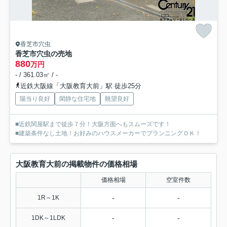
香芝市穴虫
香芝市穴虫の売地
880
万円
- / 361.03㎡ / -
近鉄大阪線「大阪教育大前」駅 徒歩25分
陽当り良好
閑静な住宅地
眺望良好
■近鉄関屋駅まで徒歩７分！大阪方面へもスムーズです！
■建築条件なし土地！お好みのハウスメーカーでプランニングＯＫ！
大阪教育大前の掲載物件の価格相場
価格相場
空室件数
-
-
1R～1K
-
-
1DK～1LDK