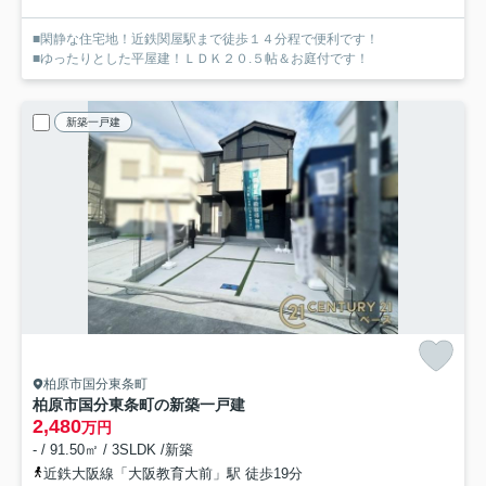
■閑静な住宅地！近鉄関屋駅まで徒歩１４分程で便利です！
■ゆったりとした平屋建！ＬＤＫ２０.５帖＆お庭付です！
新築一戸建
柏原市国分東条町
柏原市国分東条町の新築一戸建
2,480
万円
- / 91.50㎡ / 3SLDK /新築
近鉄大阪線「大阪教育大前」駅 徒歩19分