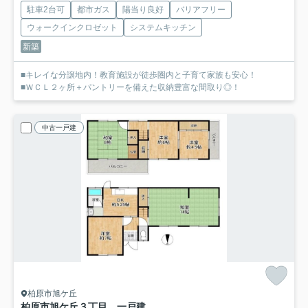
駐車2台可
都市ガス
陽当り良好
バリアフリー
ウォークインクロゼット
システムキッチン
新築
■キレイな分譲地内！教育施設が徒歩圏内と子育て家族も安心！
■ＷＣＬ２ヶ所＋パントリーを備えた収納豊富な間取り◎！
中古一戸建
柏原市旭ケ丘
柏原市旭ケ丘３丁目 一戸建