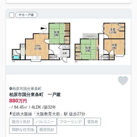
中古一戸建
柏原市国分東条町
柏原市国分東条町 一戸建
880
万円
- / 84.45㎡ / 4LDK /築32年
近鉄大阪線「大阪教育大前」駅 徒歩27分
陽当り良好
バルコニー
フローリング
電気有
閑静な住宅地
眺望良好