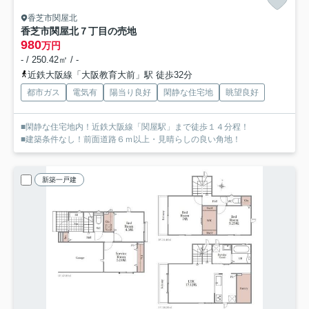
香芝市関屋北
香芝市関屋北７丁目の売地
980
万円
- / 250.42㎡ / -
近鉄大阪線「大阪教育大前」駅 徒歩32分
都市ガス
電気有
陽当り良好
閑静な住宅地
眺望良好
■閑静な住宅地内！近鉄大阪線「関屋駅」まで徒歩１４分程！
■建築条件なし！前面道路６ｍ以上・見晴らしの良い角地！
新築一戸建