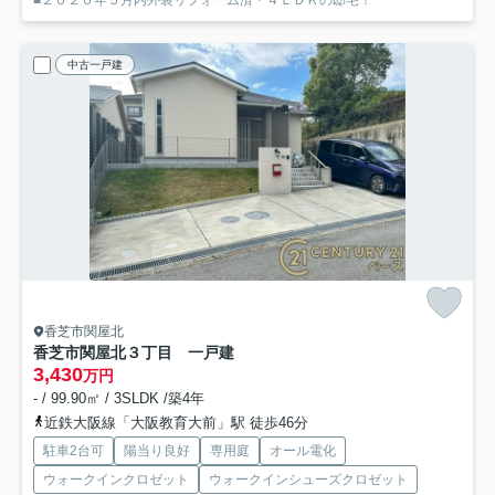
中古一戸建
香芝市関屋北
香芝市関屋北３丁目 一戸建
3,430
万円
- / 99.90㎡ / 3SLDK /築4年
近鉄大阪線「大阪教育大前」駅 徒歩46分
駐車2台可
陽当り良好
専用庭
オール電化
ウォークインクロゼット
ウォークインシューズクロゼット