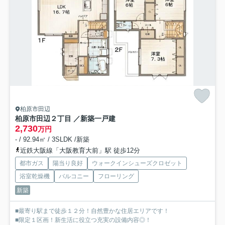
柏原市田辺
柏原市田辺２丁目 ／新築一戸建
2,730
万円
- / 92.94㎡ / 3SLDK /新築
近鉄大阪線「大阪教育大前」駅 徒歩12分
都市ガス
陽当り良好
ウォークインシューズクロゼット
浴室乾燥機
バルコニー
フローリング
新築
■最寄り駅まで徒歩１２分！自然豊かな住居エリアです！
■限定１区画！新生活に役立つ充実の設備内容◎！