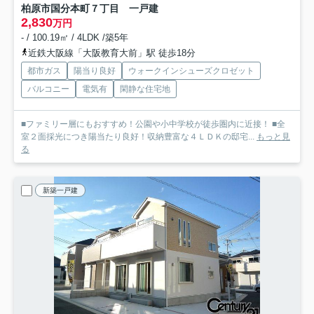
柏原市国分本町７丁目 一戸建
2,830
万円
- / 100.19㎡ / 4LDK /築5年
近鉄大阪線「大阪教育大前」駅 徒歩18分
都市ガス
陽当り良好
ウォークインシューズクロゼット
バルコニー
電気有
閑静な住宅地
■ファミリー層にもおすすめ！公園や小中学校が徒歩圏内に近接！ ■全
室２面採光につき陽当たり良好！収納豊富な４ＬＤＫの邸宅...
もっと見
る
新築一戸建