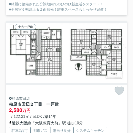
■綺麗に整備された分譲地内でのびのび新生活をスタート！
■全居室６帖以上＆２面採光！駐車スペースもしっかり完備！
中古一戸建
柏原市田辺
柏原市田辺２丁目 一戸建
2,580
万円
- / 122.31㎡ / 5LDK /築14年
近鉄大阪線「大阪教育大前」駅 徒歩10分
駐車2台可
都市ガス
陽当り良好
システムキッチン