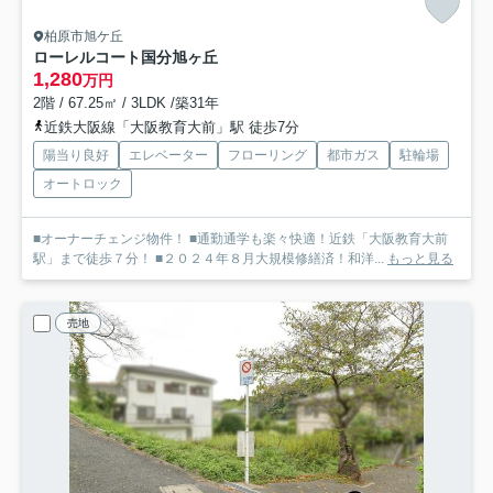
柏原市旭ケ丘
ローレルコート国分旭ヶ丘
1,280
万円
2階 / 67.25㎡ / 3LDK /築31年
近鉄大阪線「大阪教育大前」駅 徒歩7分
陽当り良好
エレベーター
フローリング
都市ガス
駐輪場
オートロック
■オーナーチェンジ物件！ ■通勤通学も楽々快適！近鉄「大阪教育大前
駅」まで徒歩７分！ ■２０２４年８月大規模修繕済！和洋...
もっと見る
売地