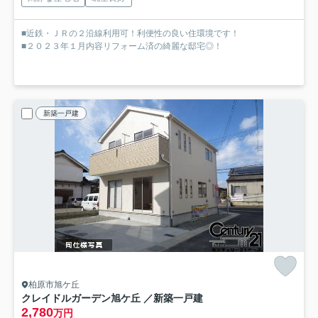
■近鉄・ＪＲの２沿線利用可！利便性の良い住環境です！
■２０２３年１月内容リフォーム済の綺麗な邸宅◎！
新築一戸建
柏原市旭ケ丘
クレイドルガーデン旭ケ丘 ／新築一戸建
2,780
万円