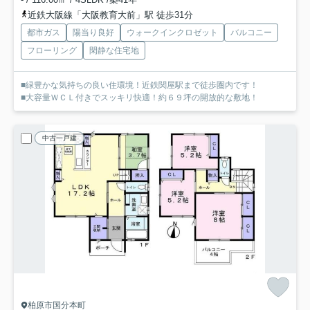
近鉄大阪線「大阪教育大前」駅 徒歩31分
都市ガス
陽当り良好
ウォークインクロゼット
バルコニー
フローリング
閑静な住宅地
■緑豊かな気持ちの良い住環境！近鉄関屋駅まで徒歩圏内です！
■大容量ＷＣＬ付きでスッキリ快適！約６９坪の開放的な敷地！
中古一戸建
柏原市国分本町