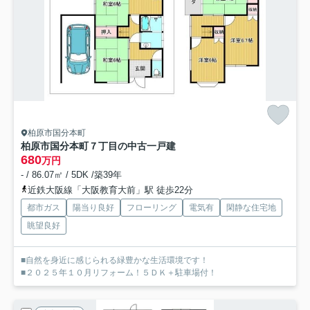
柏原市国分本町
柏原市国分本町７丁目の中古一戸建
680
万円
- / 86.07㎡ / 5DK /築39年
近鉄大阪線「大阪教育大前」駅 徒歩22分
都市ガス
陽当り良好
フローリング
電気有
閑静な住宅地
眺望良好
■自然を身近に感じられる緑豊かな生活環境です！
■２０２５年１０月リフォーム！５ＤＫ＋駐車場付！