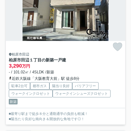
柏原市田辺
柏原市田辺１丁目の新築一戸建
3,290
万円
- / 101.02㎡ / 4SLDK /新築
近鉄大阪線「大阪教育大前」駅 徒歩8分
駐車2台可
都市ガス
陽当り良好
バリアフリー
ウォークインクロゼット
ウォークインシューズクロゼット
新築
■最寄り駅まで徒歩８分と通勤通学の負担も軽減！
■陽当たり良好な南向き＆開放的な角地です◎！