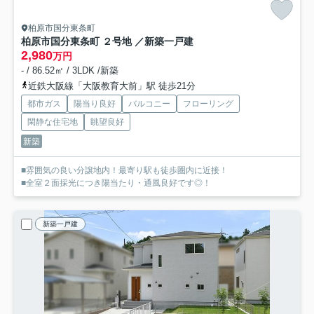
柏原市国分東条町
柏原市国分東条町 ２号地 ／新築一戸建
2,980
万円
- / 86.52㎡ / 3LDK /新築
近鉄大阪線「大阪教育大前」駅 徒歩21分
都市ガス
陽当り良好
バルコニー
フローリング
閑静な住宅地
眺望良好
新築
■雰囲気の良い分譲地内！最寄り駅も徒歩圏内に近接！
■全室２面採光につき陽当たり・通風良好です◎！
新築一戸建