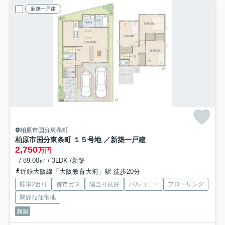
新築一戸建
柏原市国分東条町
柏原市国分東条町 １５号地 ／新築一戸建
2,750
万円
- / 89.00㎡ / 3LDK /新築
近鉄大阪線「大阪教育大前」駅 徒歩20分
駐車2台可
都市ガス
陽当り良好
バルコニー
フローリング
閑静な住宅地
新築