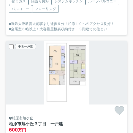
都市ガス
陽当り良好
システムキッチン
ルーフバルコニー
バルコニー
フローリング
■近鉄大阪教育大前駅より徒歩９分！柏原ＩＣへのアクセス良好！
■全居室６帖以上！大容量屋根裏収納付き・３階建ての住まい！
中古一戸建
柏原市旭ケ丘
柏原市旭ケ丘３丁目 一戸建
600
万円