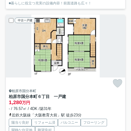
■暮らしに役立つ充実の設備内容！前面道路も広々！
中古一戸建
柏原市国分本町
柏原市国分本町６丁目 一戸建
1,280
万円
- / 76.57㎡ / 4DK /築31年
近鉄大阪線「大阪教育大前」駅 徒歩23分
陽当り良好
リフォーム済
バルコニー
フローリング
閑静な住宅地
眺望良好