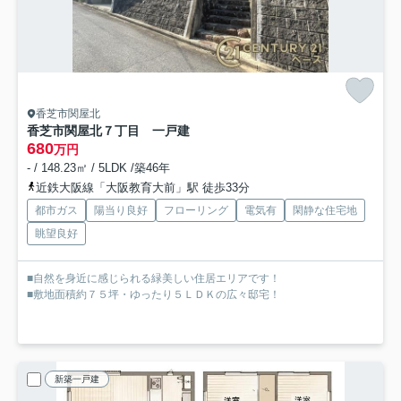
香芝市関屋北
香芝市関屋北７丁目 一戸建
680
万円
- / 148.23㎡ / 5LDK /築46年
近鉄大阪線「大阪教育大前」駅 徒歩33分
都市ガス
陽当り良好
フローリング
電気有
閑静な住宅地
眺望良好
■自然を身近に感じられる緑美しい住居エリアです！
■敷地面積約７５坪・ゆったり５ＬＤＫの広々邸宅！
新築一戸建