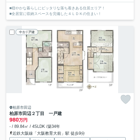
■穏やかな暮らしにピッタリな落ち着きある住居エリア！
■全居室に収納スペースを完備した４ＬＤＫの住まい！
中古一戸建
柏原市田辺
柏原市田辺２丁目 一戸建
980
万円
- / 89.84㎡ / 4SLDK /築34年
近鉄大阪線「大阪教育大前」駅 徒歩9分