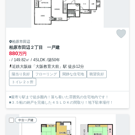
柏原市田辺
柏原市田辺２丁目 一戸建
880
万円
- / 149.82㎡ / 4SLDK /築50年
近鉄大阪線「大阪教育大前」駅 徒歩12分
陽当り良好
フローリング
閑静な住宅地
眺望良好
トイレ２ヶ所
■最寄り駅まで徒歩圏内！落ち着いた雰囲気の住宅地内です！
■３.５帖の納戸を完備した４ＳＬＤＫの間取り！地下駐車場付！
中古一戸建