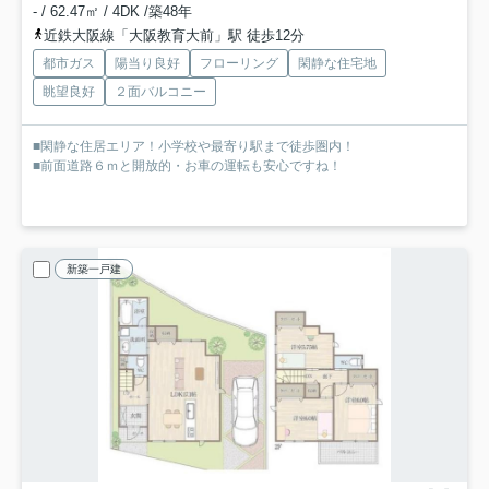
- / 62.47㎡ / 4DK /築48年
近鉄大阪線「大阪教育大前」駅 徒歩12分
都市ガス
陽当り良好
フローリング
閑静な住宅地
眺望良好
２面バルコニー
■閑静な住居エリア！小学校や最寄り駅まで徒歩圏内！
■前面道路６ｍと開放的・お車の運転も安心ですね！
新築一戸建