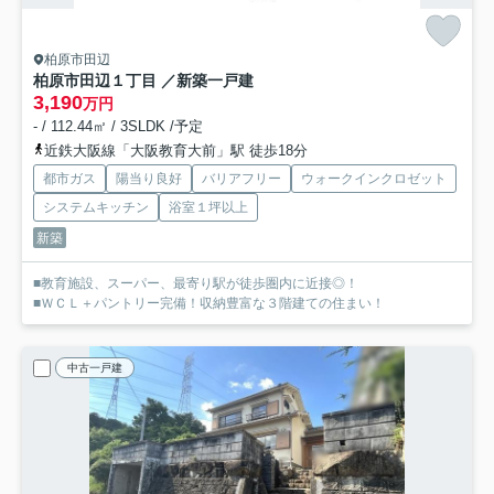
柏原市田辺
柏原市田辺１丁目 ／新築一戸建
3,190
万円
- / 112.44㎡ / 3SLDK /予定
近鉄大阪線「大阪教育大前」駅 徒歩18分
都市ガス
陽当り良好
バリアフリー
ウォークインクロゼット
システムキッチン
浴室１坪以上
新築
■教育施設、スーパー、最寄り駅が徒歩圏内に近接◎！
■ＷＣＬ＋パントリー完備！収納豊富な３階建ての住まい！
中古一戸建