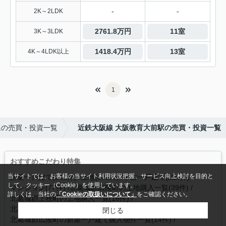
-
-
2K～2LDK
2761.8万円
11室
3K～3LDK
1418.4万円
13室
4K～4LDK以上
1
線の売買・投資一覧
近鉄大阪線 大阪教育大前駅の売買・投資一覧
おすすめこだわり特集
当サイトでは、お客様の当サイト利用状況把握、サービス向上検討を目的と
新築一戸建て(382件)
土地(303件)
中古一戸建て(225件)
して、クッキー（Cookie）を使用しています。
マンション(77件)
北葛城郡広陵町の土地購入一覧(39件)
詳しくは、当社の
「Cookieの取扱いについて」
をご確認ください。
北葛城郡上牧町の土地購入一覧(16件)
北葛城郡上牧町の中古一戸建て購入物件一覧(15件)
閉じる
北葛城郡広陵町の新築一戸建て購入物件一覧(14件)