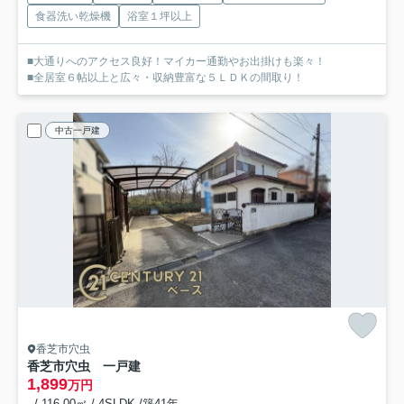
食器洗い乾燥機
浴室１坪以上
■大通りへのアクセス良好！マイカー通勤やお出掛けも楽々！
■全居室６帖以上と広々・収納豊富な５ＬＤＫの間取り！
中古一戸建
香芝市穴虫
香芝市穴虫 一戸建
1,899
万円
- / 116.00㎡ / 4SLDK /築41年