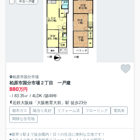
中古一戸建
柏原市国分市場
柏原市国分市場２丁目 一戸建
880
万円
- / 83.35㎡ / 4LDK /築49年
近鉄大阪線「大阪教育大前」駅 徒歩23分
都市ガス
陽当り良好
リフォーム済
フローリング
電気有
閑静な住宅地
■最寄り駅まで徒歩圏内！日々の生活に便利な立地です！
■２０２０年５月内外装リフォーム済・４ＬＤＫの邸宅！