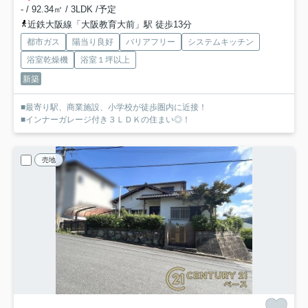
- / 92.34㎡ / 3LDK /予定
近鉄大阪線「大阪教育大前」駅 徒歩13分
都市ガス
陽当り良好
バリアフリー
システムキッチン
浴室乾燥機
浴室１坪以上
新築
■最寄り駅、商業施設、小学校が徒歩圏内に近接！
■インナーガレージ付き３ＬＤＫの住まい◎！
売地