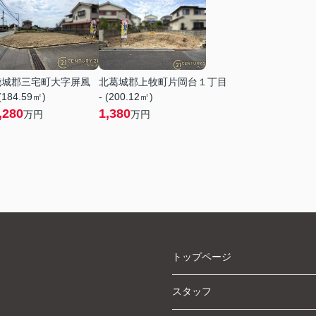
磯城郡三宅町大字屏風
北葛城郡上牧町片岡台１丁目
 (184.59㎡)
- (200.12㎡)
,280
1,380
万円
万円
トップページ
スタッフ