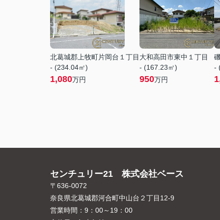
北葛城郡上牧町片岡台１丁目
大和高田市東中１丁目
- (234.04㎡)
- (167.23㎡)
-
1,080
950
1
万円
万円
センチュリー21 株式会社ベース
〒636-0072
奈良県北葛城郡河合町中山台２丁目12-9
営業時間：
9：00～19：00