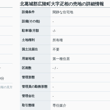
北葛城郡広陵町大字疋相の売地の詳細情報
設備条件
閑静な住宅地
設備(その他)
-
駐車場/月額
-/-
土地権利
所有権
国土法届出
不要
用途地域
第一種住居
分
区画数
- / -
管理形態
-
0分
管理員の勤務形態
-
情報の見方
管理会社
-
取引態様
専任媒介