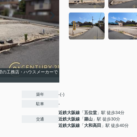
希望の工務店・ハウスメーカーで
-(-)
築年
-
駐車
近鉄大阪線
「
五位堂
」駅 徒歩34分
近鉄大阪線
「
築山
」駅 徒歩30分
交通
近鉄大阪線
「
大和高田
」駅 徒歩40分