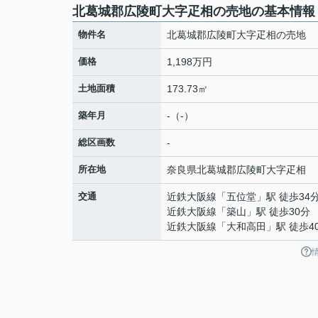
北葛城郡広陵町大字疋相の売地の基本情報
物件名
北葛城郡広陵町大字疋相の売地
価格
1,198万円
土地面積
173.73㎡
築年月
-（-）
総区画数
-
所在地
奈良県
北葛城郡広陵町
大字疋相
交通
近鉄大阪線
「
五位堂
」駅 徒歩34
近鉄大阪線
「
築山
」駅 徒歩30分
近鉄大阪線
「
大和高田
」駅 徒歩4