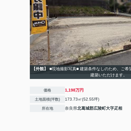
【外観】
■現地撮影写真■ 建築条件なしのため、ご
建築いただけます。
1,198万円
価格
173.73㎡(52.55坪)
土地面積(坪数)
奈良県
北葛城郡広陵町
大字疋相
所在地