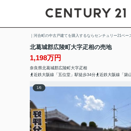
｜河合町の中古戸建てを購入するならセンチュリー21ベー
北葛城郡広陵町大字疋相の売地
1,198万円
奈良県
北葛城郡広陵町
大字疋相
近鉄大阪線「五位堂」駅徒歩34分
近鉄大阪線「築山
1
/
6