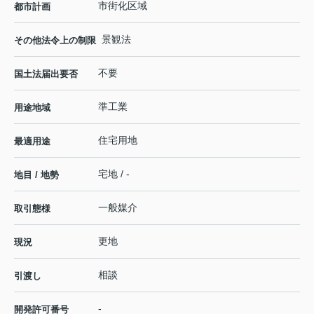
市街化区域
都市計画
景観法
その他法令上の制限
不要
国土法届出要否
準工業
用途地域
住宅用地
最適用途
宅地 / -
地目 / 地勢
一般媒介
取引態様
更地
現況
相談
引渡し
-
開発許可番号