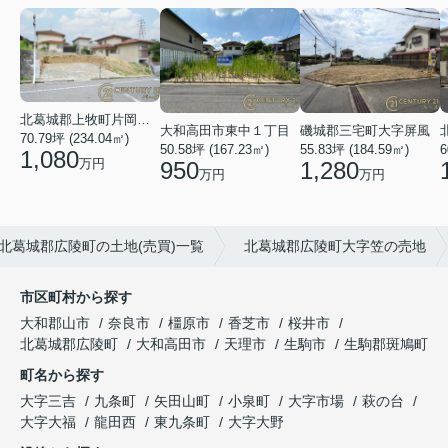
北葛城郡上牧町片岡台１丁目
大和高田市東中１丁目
磯城郡三宅町大字屏風
70.79坪 (234.04㎡)
50.58坪 (167.23㎡)
55.83坪 (184.59㎡)
6
1,080
万円
950
1,280
万円
万円
北葛城郡広陵町の土地(売買)一覧
北葛城郡広陵町大字笠の売地
市区町村から探す
大和郡山市
奈良市
橿原市
香芝市
桜井市
北葛城郡広陵町
大和高田市
天理市
生駒市
生駒郡斑鳩町
町名から探す
大字三吉
九条町
矢田山町
小泉町
大字市場
萩の台
大字大福
龍田西
東九条町
大字大野