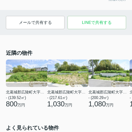
メールで共有する
LINEで共有する
近隣の物件
北葛城郡広陵町大字三吉
北葛城郡広陵町大字三吉
北葛城郡広陵町大字三吉
- (139.52㎡)
- (217.61㎡)
- (200.29㎡)
-
800
1,030
1,080
万円
万円
万円
よく見られている物件