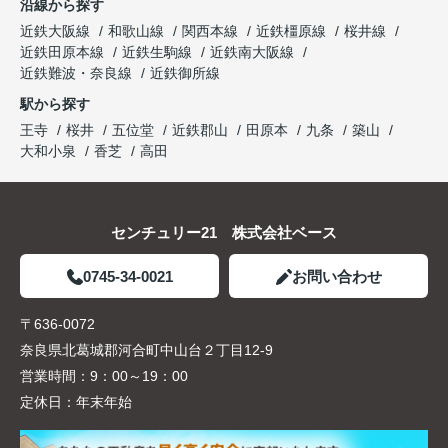
沿線から探す
近鉄大阪線
和歌山線
関西本線
近鉄橿原線
桜井線
近鉄田原本線
近鉄生駒線
近鉄南大阪線
近鉄難波・奈良線
近鉄御所線
駅から探す
王寺
桜井
五位堂
近鉄郡山
田原本
九条
築山
大和小泉
香芝
高田
センチュリー21 株式会社ベース
0745-34-0021
お問い合わせ
〒636-0072
奈良県北葛城郡河合町中山台２丁目12-9
営業時間：
9：00～19：00
定休日：
年末年始