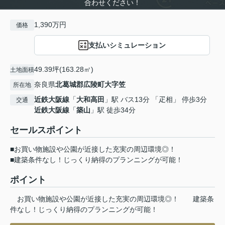
合わせください！
1,390万円
価格
支払いシミュレーション
49.39坪(163.28㎡)
土地面積
奈良県
北葛城郡広陵町
大字笠
所在地
近鉄大阪線
「
大和高田
」駅 バス13分 「疋相」 停歩3分
交通
近鉄大阪線
「
築山
」駅 徒歩34分
セールスポイント
■お買い物施設や公園が近接した充実の周辺環境◎！
■建築条件なし！じっくり納得のプランニングが可能！
ポイント
お買い物施設や公園が近接した充実の周辺環境◎！
建築条
件なし！じっくり納得のプランニングが可能！