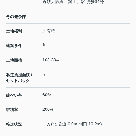
近鉄大阪線
「
築山
」駅 徒歩34分
その他条件
所有権
土地権利
無
建築条件
163.28㎡
土地面積
-/-
私道負担面積 /
セットバック
60%
建ぺい率
200%
容積率
一方(北 公道 6.0m 間口 10.2m)
接道状況