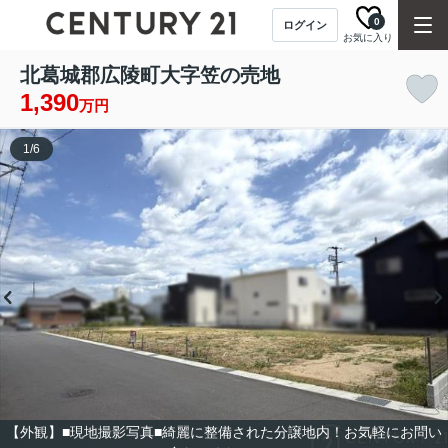
0
ログイン
お気に入り
北葛城郡広陵町大字笠の売地
1,390
万円
1
/
6
【外観】■現地撮影写真■綺麗に整備された分譲地内！お気軽にお問い