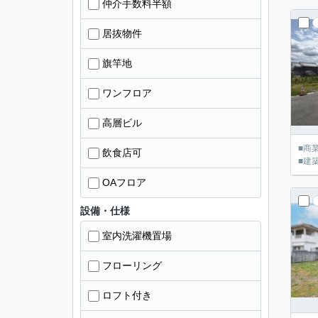
仲介手数料半額
居抜物件
旗竿地
ワンフロア
高層ビル
■商
飲食店可
■建
OAフロア
設備・仕様
室内洗濯機置場
フローリング
ロフト付き