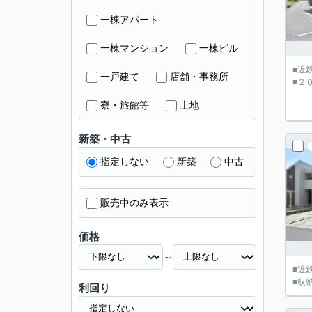
一棟アパート
一棟マンション
一棟ビル
■近
一戸建て
店舗・事務所
■２
寮・旅館等
土地
新築・中古
指定しない
新築
中古
販売中のみ表示
価格
～
■近
■収
利回り