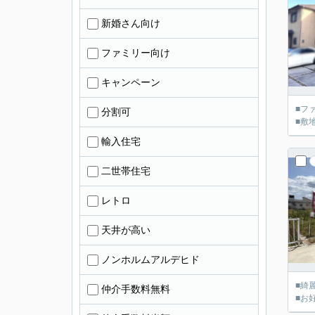
新婚さん向け
ファミリー向け
キャンペーン
■フ
分割可
■敷
輸入住宅
二世帯住宅
レトロ
天井が高い
ノンホルムアルデヒド
■綺
仲介手数料無料
■お