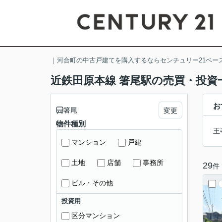
｜河合町の中古戸建てを購入するならセンチュリー21ベー
近鉄田原本線 箸尾駅の売買・投資
お
箸尾
変更
物件種別
王
マンション
戸建
土地
店舗
事務所
29
件
ビル・その他
投資用
区分マンション