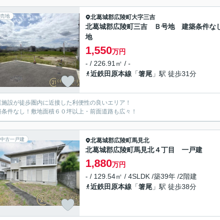
売地
北葛城郡広陵町
大字三吉
北葛城郡広陵町三吉 Ｂ号地 建築条件な
地
1,550
万円
- / 226.91㎡ / -
近鉄田原本線
「
箸尾
」駅 徒歩31分
業施設が徒歩圏内に近接した利便性の良いエリア！
築条件なし！敷地面積６０坪以上・前面道路も広々！
中古一戸建
北葛城郡広陵町
馬見北
北葛城郡広陵町馬見北４丁目 一戸建
1,880
万円
- / 129.54㎡ / 4SLDK /築39年 /2階建
近鉄田原本線
「
箸尾
」駅 徒歩38分