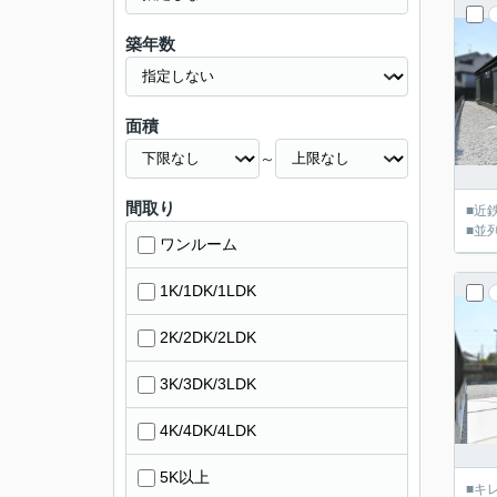
築年数
面積
～
間取り
■近
■並
ワンルーム
1K/1DK/1LDK
2K/2DK/2LDK
3K/3DK/3LDK
4K/4DK/4LDK
5K以上
■キ