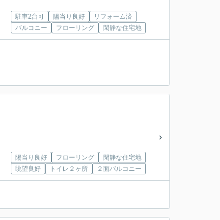
駐車2台可
陽当り良好
リフォーム済
バルコニー
フローリング
閑静な住宅地
陽当り良好
フローリング
閑静な住宅地
眺望良好
トイレ２ヶ所
２面バルコニー