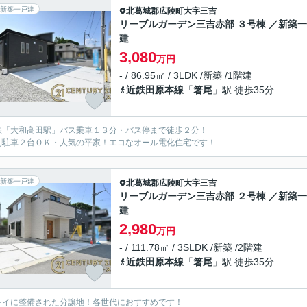
新築一戸建
北葛城郡広陵町
大字三吉
リーブルガーデン三吉赤部 ３号棟 ／新築
建
3,080
万円
- / 86.95㎡ / 3LDK /新築 /1階建
近鉄田原本線
「
箸尾
」駅 徒歩35分
鉄「大和高田駅」バス乗車１３分・バス停まで徒歩２分！
列駐車２台ＯＫ・人気の平家！エコなオール電化住宅です！
新築一戸建
北葛城郡広陵町
大字三吉
リーブルガーデン三吉赤部 ２号棟 ／新築
建
2,980
万円
- / 111.78㎡ / 3SLDK /新築 /2階建
近鉄田原本線
「
箸尾
」駅 徒歩35分
レイに整備された分譲地！各世代におすすめです！