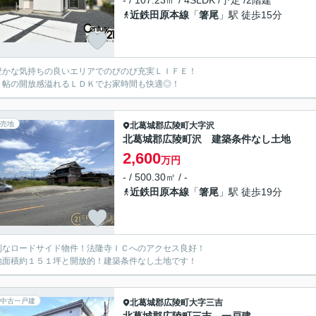
- / 107.23㎡ / 4SLDK /予定 /2階建
近鉄田原本線
「
箸尾
」駅 徒歩15分
豊かな気持ちの良いエリアでのびのび充実ＬＩＦＥ！
９帖の開放感溢れるＬＤＫでお家時間も快適◎！
売地
北葛城郡広陵町
大字沢
北葛城郡広陵町沢 建築条件なし土地
2,600
万円
- / 500.30㎡ / -
近鉄田原本線
「
箸尾
」駅 徒歩19分
利なロードサイド物件！法隆寺ＩＣへのアクセス良好！
地面積約１５１坪と開放的！建築条件なし土地です！
中古一戸建
北葛城郡広陵町
大字三吉