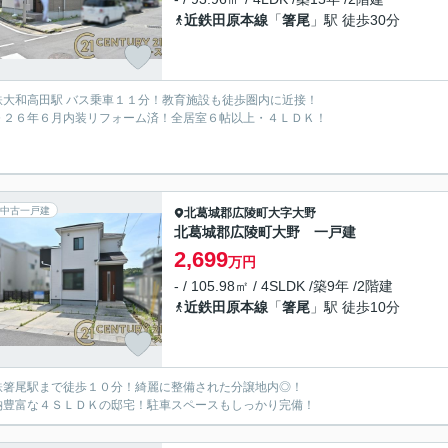
近鉄田原本線
「
箸尾
」駅 徒歩30分
鉄大和高田駅 バス乗車１１分！教育施設も徒歩圏内に近接！
０２６年６月内装リフォーム済！全居室６帖以上・４ＬＤＫ！
中古一戸建
北葛城郡広陵町
大字大野
北葛城郡広陵町大野 一戸建
2,699
万円
- / 105.98㎡ / 4SLDK /築9年 /2階建
近鉄田原本線
「
箸尾
」駅 徒歩10分
鉄箸尾駅まで徒歩１０分！綺麗に整備された分譲地内◎！
納豊富な４ＳＬＤＫの邸宅！駐車スペースもしっかり完備！