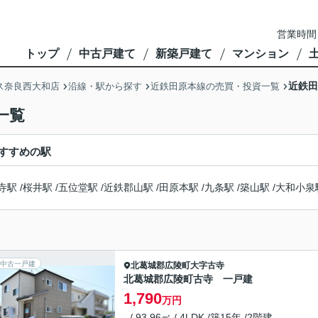
営業時間
トップ
中古戸建て
新築戸建て
マンション
近鉄田
ス奈良西大和店
沿線・駅から探す
近鉄田原本線の売買・投資一覧
一覧
すすめの駅
寺駅
/
桜井駅
/
五位堂駅
/
近鉄郡山駅
/
田原本駅
/
九条駅
/
築山駅
/
大和小泉
中古一戸建
北葛城郡広陵町
大字古寺
北葛城郡広陵町古寺 一戸建
1,790
万円
- / 93.96㎡ / 4LDK /築15年 /2階建