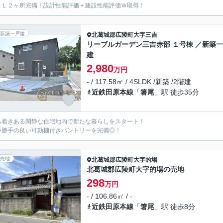
ＣＬ２ヶ所完備！設計性能評価＋建設性能評価Ｗ取得！
新築一戸建
北葛城郡広陵町
大字三吉
リーブルガーデン三吉赤部 １号棟 ／新築
建
2,980
万円
- / 117.58㎡ / 4SLDK /新築 /2階建
近鉄田原本線
「
箸尾
」駅 徒歩35分
ち着きある閑静な住宅地内で新たな暮らしをスタート！
い勝手の良い可動棚付きパントリーを完備◎！
売地
北葛城郡広陵町
大字的場
北葛城郡広陵町大字的場の売地
298
万円
- / 106.86㎡ / -
近鉄田原本線
「
箸尾
」駅 徒歩8分