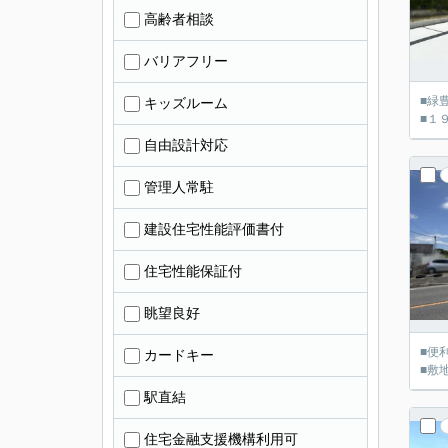
高齢者相談
バリアフリー
■緑
キッズルーム
■１
自由設計対応
管理人常駐
建設住宅性能評価書付
住宅性能保証付
眺望良好
■便
カードキー
■敷
駅直結
住宅金融支援機構利用可