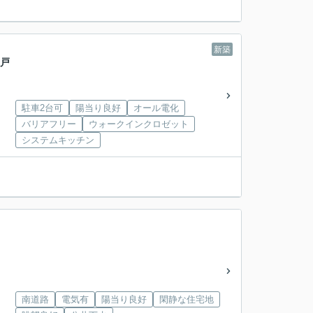
新築
一戸
駐車2台可
陽当り良好
オール電化
バリアフリー
ウォークインクロゼット
システムキッチン
南道路
電気有
陽当り良好
閑静な住宅地