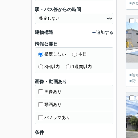
■Ｗ
駅・バス停からの時間
建物構造
追加する
情報公開日
指定しない
本日
3日以内
1週間以内
■落
■使
画像・動画あり
画像あり
動画あり
パノラマあり
条件