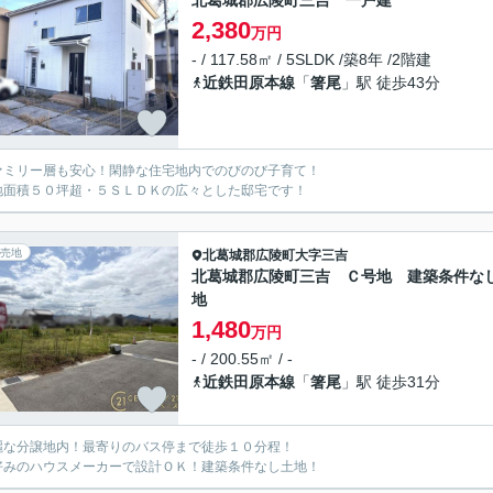
北葛城郡広陵町三吉 一戸建
2,380
万円
- / 117.58㎡ / 5SLDK /築8年 /2階建
近鉄田原本線
「
箸尾
」駅 徒歩43分
ァミリー層も安心！閑静な住宅地内でのびのび子育て！
地面積５０坪超・５ＳＬＤＫの広々とした邸宅です！
売地
北葛城郡広陵町
大字三吉
北葛城郡広陵町三吉 Ｃ号地 建築条件な
地
1,480
万円
- / 200.55㎡ / -
近鉄田原本線
「
箸尾
」駅 徒歩31分
麗な分譲地内！最寄りのバス停まで徒歩１０分程！
好みのハウスメーカーで設計ＯＫ！建築条件なし土地！