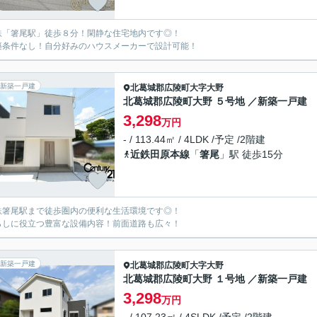
鉄「箸尾駅」徒歩８分！閑静な住宅地内です◎！
築条件なし！自分好みのハウスメーカーで設計可能！
新築一戸建
北葛城郡広陵町
大字大野
北葛城郡広陵町大野 ５号地 ／新築一戸建
3,298
万円
- / 113.44㎡ / 4LDK /予定 /2階建
近鉄田原本線
「
箸尾
」駅 徒歩15分
鉄箸尾駅まで徒歩圏内の便利な生活環境です◎！
らしに役立つ豊富な設備内容！前面道路も広々！
新築一戸建
北葛城郡広陵町
大字大野
北葛城郡広陵町大野 １号地 ／新築一戸建
3,298
万円