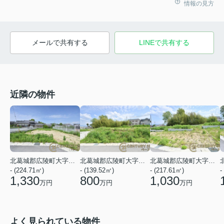
情報の見方
メールで共有する
LINEで共有する
近隣の物件
北葛城郡広陵町大字三吉
北葛城郡広陵町大字三吉
北葛城郡広陵町大字三吉
- (224.71㎡)
- (139.52㎡)
- (217.61㎡)
-
1,330
800
1,030
万円
万円
万円
よく見られている物件