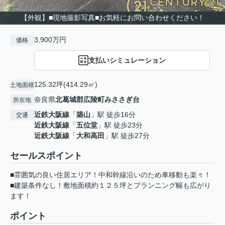
【外観】■現地撮影写真■お気軽にお問い合わせください！
3,900万円
価格
支払いシミュレーション
125.32坪(414.29㎡)
土地面積
奈良県
北葛城郡広陵町
みささぎ台
所在地
近鉄大阪線
「
築山
」駅 徒歩16分
交通
近鉄大阪線
「
五位堂
」駅 徒歩23分
近鉄大阪線
「
大和高田
」駅 徒歩27分
セールスポイント
■雰囲気の良い住居エリア！中和幹線沿いのため車移動も楽々！
■建築条件なし！敷地面積約１２５坪とプランニング幅も広がり
ます！
ポイント