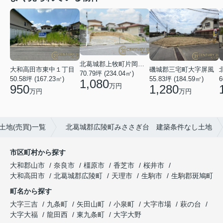
北葛城郡上牧町片岡台１丁目
大和高田市東中１丁目
磯城郡三宅町大字屏風
70.79坪 (234.04㎡)
50.58坪 (167.23㎡)
55.83坪 (184.59㎡)
6
1,080
万円
950
1,280
万円
万円
土地(売買)一覧
北葛城郡広陵町みささぎ台 建築条件なし土地
市区町村から探す
大和郡山市
奈良市
橿原市
香芝市
桜井市
大和高田市
北葛城郡広陵町
天理市
生駒市
生駒郡斑鳩町
町名から探す
大字三吉
九条町
矢田山町
小泉町
大字市場
萩の台
大字大福
龍田西
東九条町
大字大野