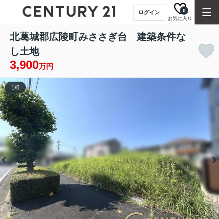
0
ログイン
お気に入り
北葛城郡広陵町みささぎ台 建築条件な
し土地
3,900
万円
1
/
6