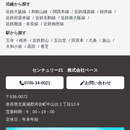
沿線から探す
近鉄大阪線
和歌山線
関西本線
近鉄橿原線
桜井線
近鉄田原本線
近鉄生駒線
近鉄南大阪線
近鉄難波・奈良線
近鉄御所線
駅から探す
王寺
桜井
近鉄郡山
五位堂
田原本
九条
築山
大和小泉
高田
香芝
センチュリー21 株式会社ベース
0745-34-0021
お問い合わせ
〒636-0072
奈良県北葛城郡河合町中山台２丁目12-9
営業時間：
9：00～19：00
定休日：
年末年始