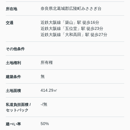
奈良県
北葛城郡広陵町
みささぎ台
所在地
近鉄大阪線
「
築山
」駅 徒歩16分
交通
近鉄大阪線
「
五位堂
」駅 徒歩23分
近鉄大阪線
「
大和高田
」駅 徒歩27分
その他条件
所有権
土地権利
無
建築条件
414.29㎡
土地面積
-/無
私道負担面積 /
セットバック
50%
建ぺい率