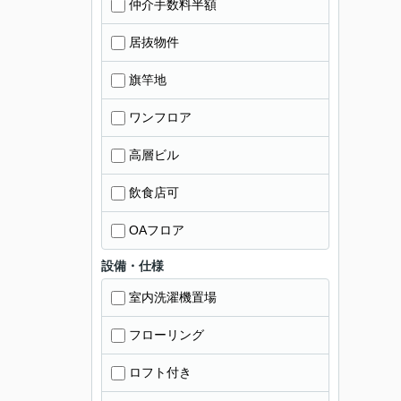
仲介手数料半額
居抜物件
旗竿地
ワンフロア
高層ビル
飲食店可
OAフロア
設備・仕様
室内洗濯機置場
フローリング
ロフト付き