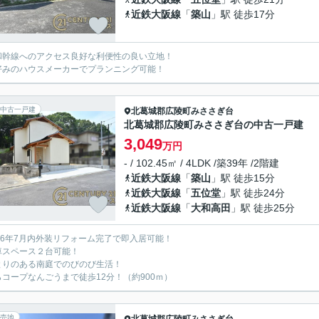
近鉄大阪線
「
築山
」駅 徒歩17分
和幹線へのアクセス良好な利便性の良い立地！
好みのハウスメーカーでプランニング可能！
中古一戸建
北葛城郡広陵町
みささぎ台
北葛城郡広陵町みささぎ台の中古一戸建
3,049
万円
- / 102.45㎡ / 4LDK /築39年 /2階建
近鉄大阪線
「
築山
」駅 徒歩15分
近鉄大阪線
「
五位堂
」駅 徒歩24分
近鉄大阪線
「
大和高田
」駅 徒歩25分
026年7月内外装リフォーム完了で即入居可能！
車スペース２台可能！
とりのある南庭でのびのび生活！
らコープなんごうまで徒歩12分！（約900ｍ）
売地