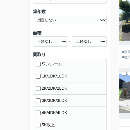
築年数
面積
～
■雰
間取り
■建
ワンルーム
1K/1DK/1LDK
2K/2DK/2LDK
3K/3DK/3LDK
4K/4DK/4LDK
5K以上