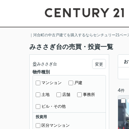
｜河合町の中古戸建てを購入するならセンチュリー21ベー
みささぎ台の売買・投資一覧
お
みささぎ台
変更
物件種別
マンション
戸建
4
件
土地
店舗
事務所
ビル・その他
投資用
区分マンション