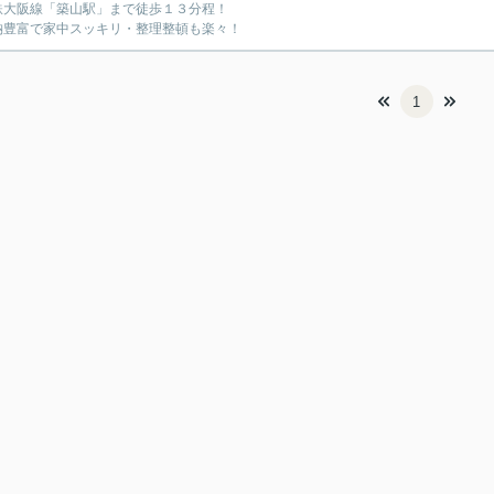
鉄大阪線「築山駅」まで徒歩１３分程！
納豊富で家中スッキリ・整理整頓も楽々！
1