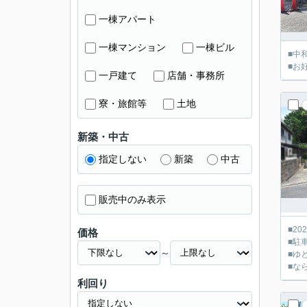
一棟アパート
一棟マンション
一棟ビル
■中
■お
一戸建て
店舗・事務所
寮・旅館等
土地
新築・中古
指定しない
新築
中古
販売中のみ表示
■2
価格
■駐
～
■ゆ
■な
利回り