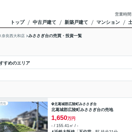
営業時間
トップ
中古戸建て
新築戸建て
マンション
みささぎ台の売買・投資一覧
ス奈良西大和店
すすめのエリア
売地
北葛城郡広陵町
みささぎ台
北葛城郡広陵町みささぎ台の売地
1,650
万円
- / 155.41㎡ / -
近鉄大阪線
「
五位堂
」駅 徒歩21分