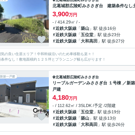
北葛城郡広陵町
みささぎ台
北葛城郡広陵町みささぎ台 建築条件なし
3,900
万円
- / 414.29㎡ / -
近鉄大阪線
「
築山
」駅 徒歩16分
近鉄大阪線
「
五位堂
」駅 徒歩23分
近鉄大阪線
「
大和高田
」駅 徒歩27分
囲気の良い住居エリア！中和幹線沿いのため車移動も楽々！
築条件なし！敷地面積約１２５坪とプランニング幅も広がります！
新築一戸建
北葛城郡広陵町
みささぎ台
リーブルガーデンみささぎ台 １号棟 ／新
戸建
4,180
万円
- / 112.62㎡ / 3SLDK /予定 /2階建
近鉄大阪線
「
五位堂
」駅 徒歩19分
近鉄大阪線
「
築山
」駅 徒歩13分
近鉄大阪線
「
大和高田
」駅 徒歩26分