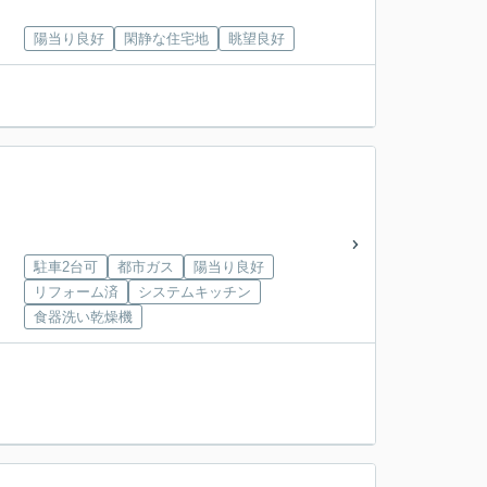
陽当り良好
閑静な住宅地
眺望良好
駐車2台可
都市ガス
陽当り良好
リフォーム済
システムキッチン
食器洗い乾燥機