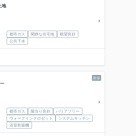
土地
都市ガス
閑静な住宅地
眺望良好
公共下水
新築
築一
都市ガス
陽当り良好
バリアフリー
ウォークインクロゼット
システムキッチン
浴室乾燥機