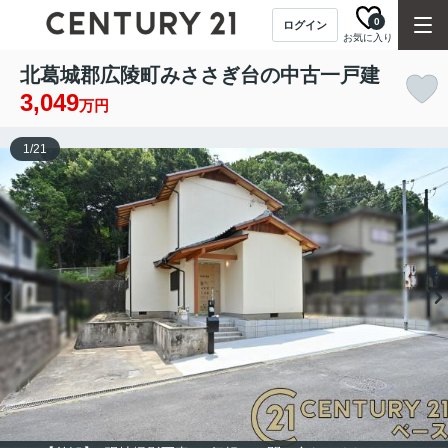
0
ログイン
お気に入り
北葛城郡広陵町みささぎ台の中古一戸建
3,049
万円
1
/
21