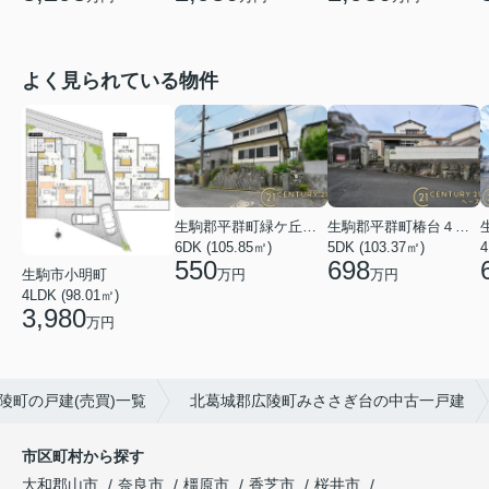
よく見られている物件
生駒郡平群町緑ケ丘５丁目
生駒郡平群町椿台４丁目
6DK (105.85㎡)
5DK (103.37㎡)
4
550
698
万円
万円
生駒市小明町
4LDK (98.01㎡)
3,980
万円
陵町の戸建(売買)一覧
北葛城郡広陵町みささぎ台の中古一戸建
市区町村から探す
大和郡山市
奈良市
橿原市
香芝市
桜井市