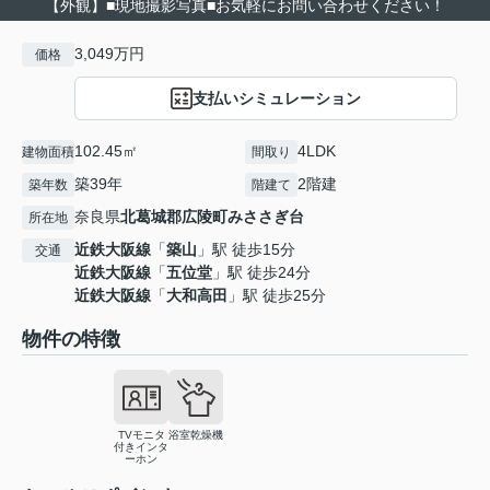
【外観】■現地撮影写真■お気軽にお問い合わせください！
3,049万円
価格
支払いシミュレーション
102.45㎡
4LDK
建物面積
間取り
築39年
2階建
築年数
階建て
奈良県
北葛城郡広陵町
みささぎ台
所在地
近鉄大阪線
「
築山
」駅 徒歩15分
交通
近鉄大阪線
「
五位堂
」駅 徒歩24分
近鉄大阪線
「
大和高田
」駅 徒歩25分
物件の特徴
TVモニタ
浴室乾燥機
付きインタ
ーホン