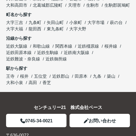
大和高田市
北葛城郡広陵町
天理市
生駒市
生駒郡斑鳩町
町名から探す
大字三吉
九条町
矢田山町
小泉町
大字市場
萩の台
大字大福
龍田西
東九条町
大字大野
沿線から探す
近鉄大阪線
和歌山線
関西本線
近鉄橿原線
桜井線
近鉄田原本線
近鉄生駒線
近鉄南大阪線
近鉄難波・奈良線
近鉄御所線
駅から探す
王寺
桜井
五位堂
近鉄郡山
田原本
九条
築山
大和小泉
高田
香芝
センチュリー21 株式会社ベース
0745-34-0021
お問い合わせ
〒636-0072