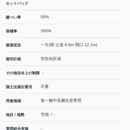
セットバック
50%
建ぺい率
150%
容積率
一方(西 公道 6.0m 間口 12.1m)
接道状況
市街化区域
都市計画
-
その他法令上の制限
不要
国土法届出要否
第一種中高層住居専用
用途地域
宅地 / -
地目 / 地勢
-
管理組合有無