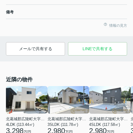
備考
情報の見方
メールで共有する
LINEで共有する
近隣の物件
北葛城郡広陵町大字大野
北葛城郡広陵町大字三吉
北葛城郡広陵町大字三吉
4LDK (113.44㎡)
3SLDK (111.78㎡)
4SLDK (117.58㎡)
3
3,298
2,980
2,980
万円
万円
万円