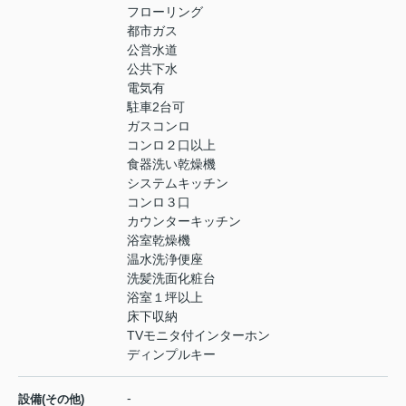
フローリング
都市ガス
公営水道
公共下水
電気有
駐車2台可
ガスコンロ
コンロ２口以上
食器洗い乾燥機
システムキッチン
コンロ３口
カウンターキッチン
浴室乾燥機
温水洗浄便座
洗髪洗面化粧台
浴室１坪以上
床下収納
TVモニタ付インターホン
ディンプルキー
-
設備(その他)