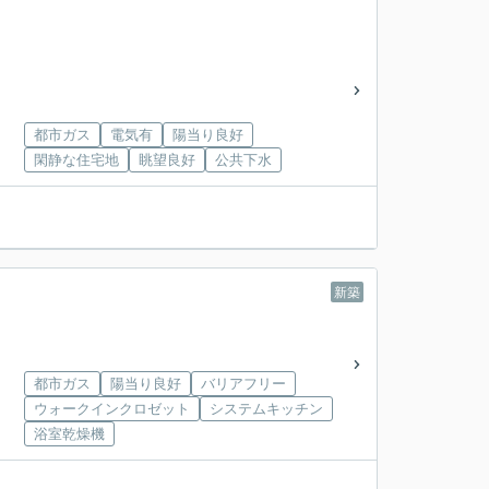
都市ガス
電気有
陽当り良好
閑静な住宅地
眺望良好
公共下水
新築
都市ガス
陽当り良好
バリアフリー
ウォークインクロゼット
システムキッチン
浴室乾燥機