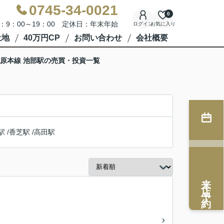
0745-34-0021
0
：9：00～19：00 定休日：年末年始
ログイン
お気に入り
土地
40万円CP
お問い合わせ
会社概要
原本線 池部駅の売買・投資一覧
駅
/
香芝駅
/
高田駅
来店予約