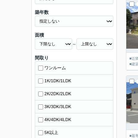
築年数
面積
～
間取り
■近
■建
ワンルーム
1K/1DK/1LDK
2K/2DK/2LDK
3K/3DK/3LDK
4K/4DK/4LDK
5K以上
■最