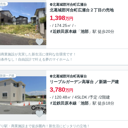
売地
北葛城郡河合町
広瀬台
北葛城郡河合町広瀬台２丁目の売地
1,398
万円
- / 174.25㎡ / -
近鉄田原本線
「
池部
」駅 徒歩20分
隣商業施設が充実した新生活に便利な住環境です！
築条件なし！自由設計で叶える夢のマイホーム！
新築一戸建
北葛城郡河合町
高塚台
リーブルガーデン高塚台 ／新築一戸建
3,780
万円
- / 120.48㎡ / 4SLDK /予定 /2階建
近鉄田原本線
「
池部
」駅 徒歩18分
寄り駅・商業施設まで徒歩圏内！新生活にピッタリの立地！