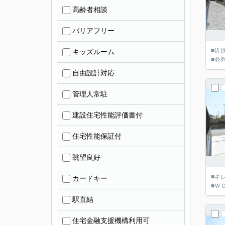
高齢者相談
バリアフリー
■近
キッズルーム
■並
自由設計対応
管理人常駐
建設住宅性能評価書付
住宅性能保証付
眺望良好
■キ
カードキー
■Ｗ
駅直結
住宅金融支援機構利用可