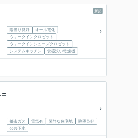
新築
陽当り良好
オール電化
ウォークインクロゼット
ウォークインシューズクロゼット
システムキッチン
食器洗い乾燥機
し土
都市ガス
電気有
閑静な住宅地
眺望良好
公共下水