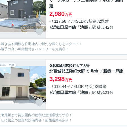
リーブルガーデン三吉赤部 １号棟 ／新築
建
2,980
万円
- / 117.58㎡ / 4SLDK /新築 /2階建
近鉄田原本線
「
池部
」駅 徒歩42分
ち着きある閑静な住宅地内で新たな暮らしをスタート！
い勝手の良い可動棚付きパントリーを完備◎！
新築一戸建
北葛城郡広陵町
大字大野
北葛城郡広陵町大野 ５号地 ／新築一戸建
3,298
万円
- / 113.44㎡ / 4LDK /予定 /2階建
近鉄田原本線
「
池部
」駅 徒歩21分
鉄箸尾駅まで徒歩圏内の便利な生活環境です◎！
らしに役立つ豊富な設備内容！前面道路も広々！