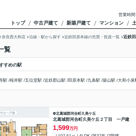
営業時間
トップ
中古戸建て
新築戸建て
マンション
近鉄田
ス奈良西大和店
沿線・駅から探す
近鉄田原本線の売買・投資一覧
一覧
すすめの駅
寺駅
/
桜井駅
/
五位堂駅
/
近鉄郡山駅
/
田原本駅
/
九条駅
/
築山駅
/
大和小泉
中古一戸建
北葛城郡河合町
久美ケ丘
北葛城郡河合町久美ケ丘２丁目 一戸建
1,599
万円
- / 107.61㎡ / 4LDK /築37年 /2階建