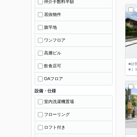
仲介手数料半額
居抜物件
旗竿地
ワンフロア
高層ビル
■緑
飲食店可
■１
OAフロア
設備・仕様
室内洗濯機置場
フローリング
ロフト付き