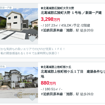
新築一戸建
北葛城郡広陵町
大字大野
北葛城郡広陵町大野 １号地 ／新築一戸建
3,298
万円
- / 107.23㎡ / 4SLDK /予定 /2階建
近鉄田原本線
「
池部
」駅 徒歩20分
豊かな気持ちの良いエリアでのびのび充実ＬＩＦＥ！
９帖の開放感溢れるＬＤＫでお家時間も快適◎！
売地
北葛城郡上牧町
桜ケ丘
北葛城郡上牧町桜ケ丘１丁目 建築条件な
地
880
万円
- / 180.51㎡ / -
近鉄田原本線
「
池部
」駅 徒歩26分