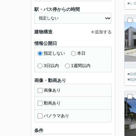
■Ｌ
駅・バス停からの時間
建物構造
追加する
情報公開日
指定しない
本日
3日以内
1週間以内
■近
■収
画像・動画あり
画像あり
動画あり
パノラマあり
条件