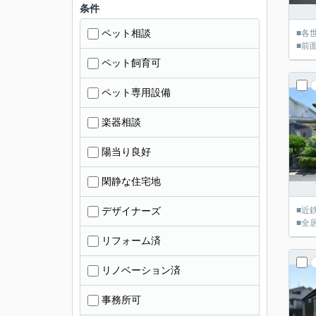
条件
ペット相談
■各
■前
ペット飼育可
ペット専用設備
楽器相談
陽当り良好
閑静な住宅地
デザイナーズ
■近
■全
リフォーム済
リノベーション済
事務所可