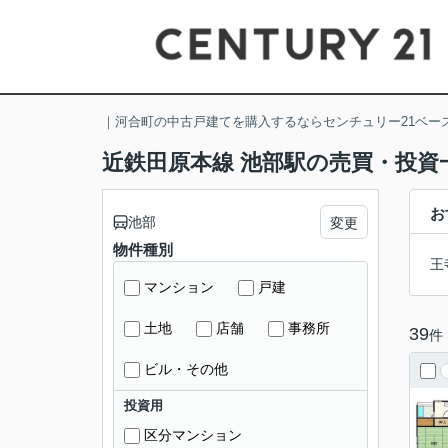
｜河合町の中古戸建てを購入するならセンチュリー21ベー
近鉄田原本線 池部駅の売買・投資
お
池部
変更
物件種別
王
マンション
戸建
土地
店舗
事務所
39
件
ビル・その他
投資用
区分マンション