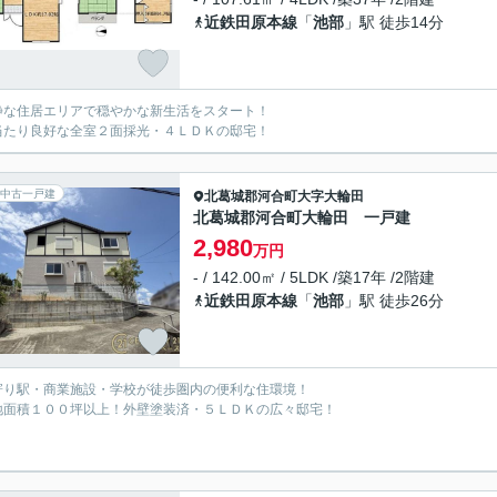
近鉄田原本線
「
池部
」駅 徒歩14分
静な住居エリアで穏やかな新生活をスタート！
当たり良好な全室２面採光・４ＬＤＫの邸宅！
中古一戸建
北葛城郡河合町
大字大輪田
北葛城郡河合町大輪田 一戸建
2,980
万円
- / 142.00㎡ / 5LDK /築17年 /2階建
近鉄田原本線
「
池部
」駅 徒歩26分
寄り駅・商業施設・学校が徒歩圏内の便利な住環境！
地面積１００坪以上！外壁塗装済・５ＬＤＫの広々邸宅！