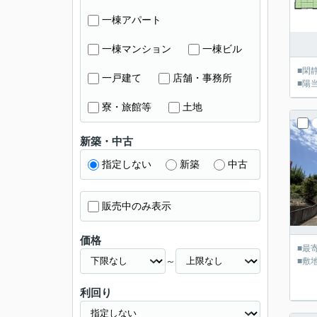
一棟アパート
一棟マンション
一棟ビル
■閑
一戸建て
店舗・事務所
■陽
寮・旅館等
土地
新築・中古
指定しない
新築
中古
販売中のみ表示
価格
■最
～
■敷
利回り