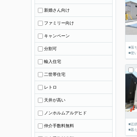
新婚さん向け
ファミリー向け
キャンペーン
■落
分割可
■使
輸入住宅
二世帯住宅
レトロ
天井が高い
ノンホルムアルデヒド
■近
仲介手数料無料
■暮