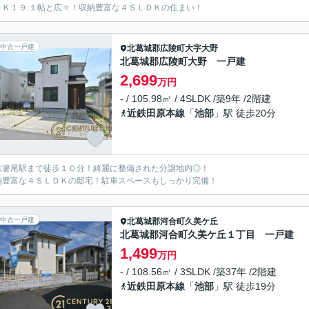
ＤＫ１９.１帖と広々！収納豊富な４ＳＬＤＫの住まい！
中古一戸建
北葛城郡広陵町
大字大野
北葛城郡広陵町大野 一戸建
2,699
万円
- / 105.98㎡ / 4SLDK /築9年 /2階建
近鉄田原本線
「
池部
」駅 徒歩20分
鉄箸尾駅まで徒歩１０分！綺麗に整備された分譲地内◎！
納豊富な４ＳＬＤＫの邸宅！駐車スペースもしっかり完備！
中古一戸建
北葛城郡河合町
久美ケ丘
北葛城郡河合町久美ケ丘１丁目 一戸建
1,499
万円
- / 108.56㎡ / 3SLDK /築37年 /2階建
近鉄田原本線
「
池部
」駅 徒歩19分