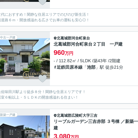
世代におすすめ！閑静な住居エリアでのびのび新生活！
面道路６ｍ・開放感溢れる広さでお車の運転も安心◎！
中古一戸建
北葛城郡河合町
泉台
北葛城郡河合町泉台２丁目 一戸建
960
万円
- / 112.82㎡ / 5LDK /築43年 /2階建
近鉄田原本線
「
池部
」駅 徒歩21分
鉄佐味田川駅より徒歩８分！閑静な住居エリアです！
居室６帖以上・５ＬＤＫの開放感溢れる住まい！
新築一戸建
北葛城郡広陵町
大字三吉
リーブルガーデン三吉赤部 ３号棟 ／新築
建
3,080
万円