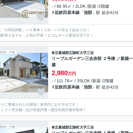
- / 86.95㎡ / 3LDK /新築 /1階建
近鉄田原本線
「
池部
」駅 徒歩42分
鉄「大和高田駅」バス乗車１３分・バス停まで徒歩２分！
列駐車２台ＯＫ・人気の平家！エコなオール電化住宅です！
新築一戸建
北葛城郡広陵町
大字三吉
リーブルガーデン三吉赤部 ２号棟 ／新築
建
2,980
万円
- / 111.78㎡ / 3SLDK /新築 /2階建
近鉄田原本線
「
池部
」駅 徒歩42分
レイに整備された分譲地！各世代におすすめです！
ＣＬ２ヶ所完備！設計性能評価＋建設性能評価Ｗ取得！
新築一戸建
北葛城郡広陵町
大字三吉