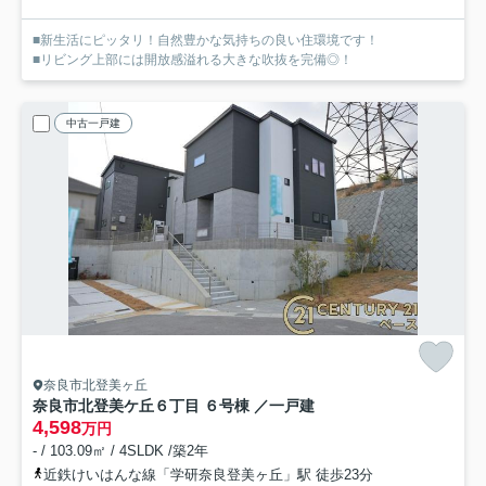
■新生活にピッタリ！自然豊かな気持ちの良い住環境です！
■リビング上部には開放感溢れる大きな吹抜を完備◎！
中古一戸建
奈良市北登美ヶ丘
奈良市北登美ケ丘６丁目 ６号棟 ／一戸建
4,598
万円
- / 103.09㎡ / 4SLDK /築2年
近鉄けいはんな線「学研奈良登美ヶ丘」駅 徒歩23分