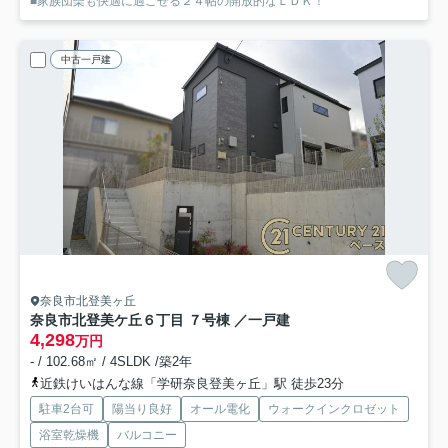
■家族団欒も快適に過ごせる２４帖の開放的なＬＤＫ！
中古一戸建
奈良市北登美ヶ丘
奈良市北登美ケ丘６丁目 ７号棟 ／一戸建
4,298
万円
- / 102.68㎡ / 4SLDK /築2年
近鉄けいはんな線「学研奈良登美ヶ丘」駅 徒歩23分
駐車2台可
陽当り良好
オール電化
ウォークインクロゼット
浴室乾燥機
バルコニー