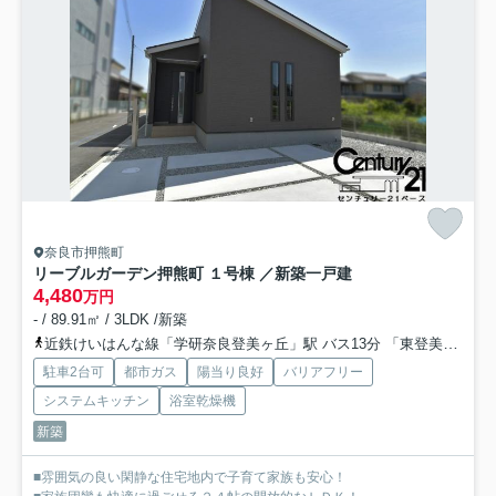
奈良市押熊町
リーブルガーデン押熊町 １号棟 ／新築一戸建
4,480
万円
- / 89.91㎡ / 3LDK /新築
近鉄けいはんな線「学研奈良登美ヶ丘」駅 バス13分 「東登美ヶ丘６丁目」 停歩5分
駐車2台可
都市ガス
陽当り良好
バリアフリー
システムキッチン
浴室乾燥機
新築
■雰囲気の良い閑静な住宅地内で子育て家族も安心！