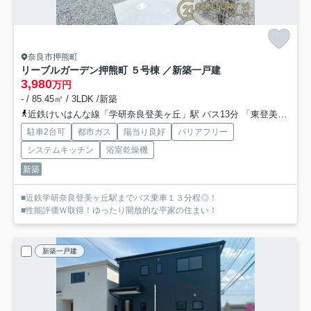
奈良市押熊町
リーブルガーデン押熊町 ５号棟 ／新築一戸建
3,980
万円
- / 85.45㎡ / 3LDK /新築
近鉄けいはんな線「学研奈良登美ヶ丘」駅 バス13分 「東登美ヶ丘６丁目」 停歩5分
駐車2台可
都市ガス
陽当り良好
バリアフリー
システムキッチン
浴室乾燥機
新築
■近鉄学研奈良登美ヶ丘駅までバス乗車１３分程◎！
■性能評価Ｗ取得！ゆったり開放的な平家の住まい！
新築一戸建