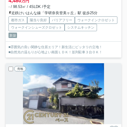
4,480
万円
- / 98.53㎡ / 4SLDK /予定
近鉄けいはんな線「学研奈良登美ヶ丘」駅 徒歩25分
都市ガス
陽当り良好
バリアフリー
ウォークインクロゼット
ウォークインシューズクロゼット
システムキッチン
新築
■雰囲気の良い閑静な住居エリア！新生活にピッタリの立地！
■自然光の温もりが心地よい南面ＬＤＫ！並列駐車３台ＯＫ！
売地