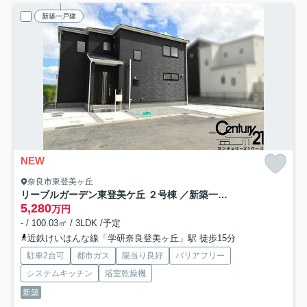
新築一戸建
NEW
奈良市東登美ヶ丘
リーブルガーデン東登美ケ丘 ２号棟 ／新築一戸建
5,280
万円
- / 100.03㎡ / 3LDK /予定
近鉄けいはんな線「学研奈良登美ヶ丘」駅 徒歩15分
駐車2台可
都市ガス
陽当り良好
バリアフリー
システムキッチン
浴室乾燥機
新築