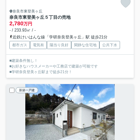
奈良市東登美ヶ丘
奈良市東登美ヶ丘５丁目の売地
2,780
万円
- / 233.93㎡ / -
近鉄けいはんな線「学研奈良登美ヶ丘」駅 徒歩21分
都市ガス
電気有
陽当り良好
閑静な住宅地
公共下水
■建築条件無し！
■お好きなハウスメーカーや工務店で建築が可能です
■学研奈良登美ヶ丘駅まで徒歩21分！
新築一戸建