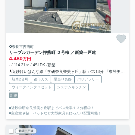
奈良市押熊町
リーブルガーデン押熊町 ２号棟 ／新築一戸建
4,480
万円
- / 114.21㎡ / 4SLDK /新築
近鉄けいはんな線「学研奈良登美ヶ丘」駅 バス13分 「東登美ヶ丘６丁目」 停歩5分
駐車2台可
都市ガス
陽当り良好
バリアフリー
ウォークインクロゼット
システムキッチン
新築
■近鉄学研奈良登美ヶ丘駅までバス乗車１３分程◎！
■主寝室９帖！ベットなど大型家具もゆったり配置可能！
新築一戸建