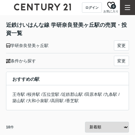
0
ログイン
お気に入り
近鉄けいはんな線 学研奈良登美ヶ丘駅の売買・投
資一覧
学研奈良登美ヶ丘駅
変更
条件から探す
変更
おすすめの駅
王寺駅
/
桜井駅
/
五位堂駅
/
近鉄郡山駅
/
田原本駅
/
九条駅
/
築山駅
/
大和小泉駅
/
高田駅
/
香芝駅
10
件