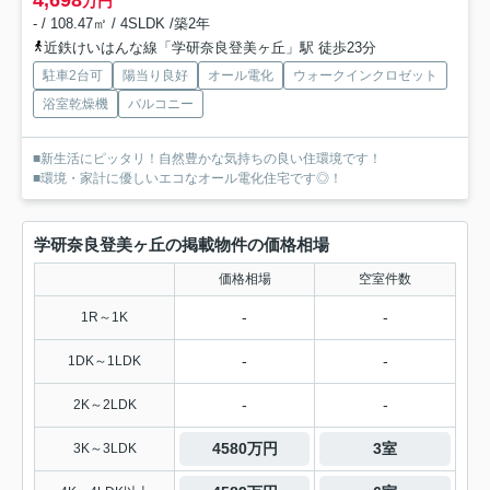
4,698
万円
- / 108.47㎡ / 4SLDK /築2年
近鉄けいはんな線「学研奈良登美ヶ丘」駅 徒歩23分
駐車2台可
陽当り良好
オール電化
ウォークインクロゼット
浴室乾燥機
バルコニー
■新生活にピッタリ！自然豊かな気持ちの良い住環境です！
■環境・家計に優しいエコなオール電化住宅です◎！
学研奈良登美ヶ丘の掲載物件の価格相場
価格相場
空室件数
-
-
1R～1K
-
-
1DK～1LDK
-
-
2K～2LDK
4580万円
3室
3K～3LDK