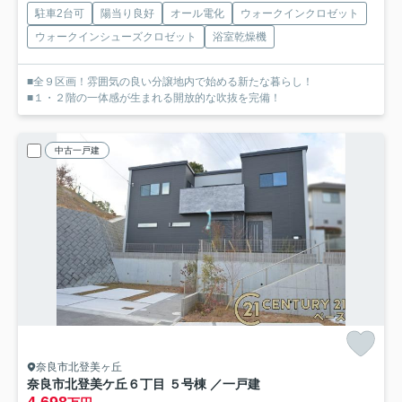
駐車2台可
陽当り良好
オール電化
ウォークインクロゼット
ウォークインシューズクロゼット
浴室乾燥機
■全９区画！雰囲気の良い分譲地内で始める新たな暮らし！
■１・２階の一体感が生まれる開放的な吹抜を完備！
中古一戸建
奈良市北登美ヶ丘
奈良市北登美ケ丘６丁目 ５号棟 ／一戸建