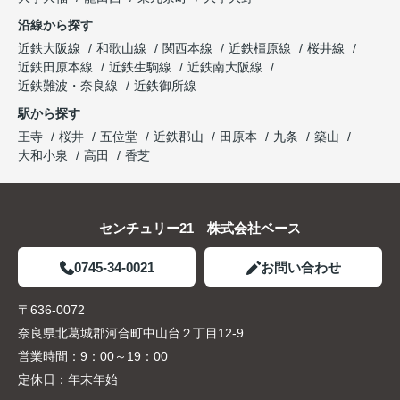
沿線から探す
近鉄大阪線
和歌山線
関西本線
近鉄橿原線
桜井線
近鉄田原本線
近鉄生駒線
近鉄南大阪線
近鉄難波・奈良線
近鉄御所線
駅から探す
王寺
桜井
五位堂
近鉄郡山
田原本
九条
築山
大和小泉
高田
香芝
センチュリー21 株式会社ベース
0745-34-0021
お問い合わせ
〒636-0072
奈良県北葛城郡河合町中山台２丁目12-9
営業時間：
9：00～19：00
定休日：
年末年始