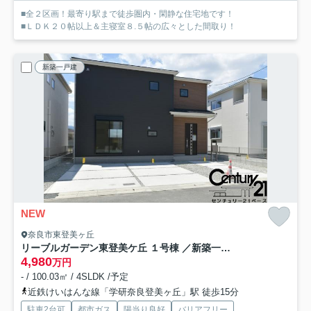
■全２区画！最寄り駅まで徒歩圏内・閑静な住宅地です！
■ＬＤＫ２０帖以上＆主寝室８.５帖の広々とした間取り！
新築一戸建
NEW
奈良市東登美ヶ丘
リーブルガーデン東登美ケ丘 １号棟 ／新築一戸建
4,980
万円
- / 100.03㎡ / 4SLDK /予定
近鉄けいはんな線「学研奈良登美ヶ丘」駅 徒歩15分
駐車2台可
都市ガス
陽当り良好
バリアフリー