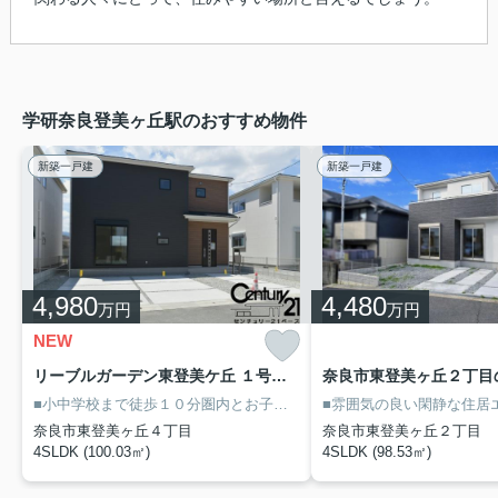
学研奈良登美ヶ丘駅のおすすめ物件
新築一戸建
新築一戸建
4,980
4,480
万円
万円
NEW
リーブルガーデン東登美ケ丘 １号棟 ／新築一戸建
奈良市東登美ヶ丘２丁目
■小中学校まで徒歩１０分圏内とお子様にも優しい住環境！
■性能評価
奈良市東登美ヶ丘４丁目
奈良市東登美ヶ丘２丁目
4SLDK (100.03㎡)
4SLDK (98.53㎡)