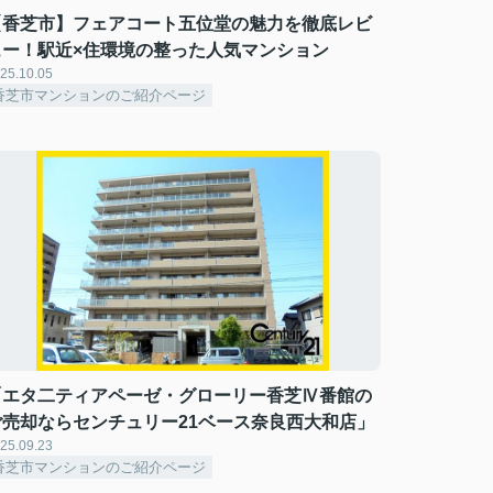
【香芝市】フェアコート五位堂の魅力を徹底レビ
ュー！駅近×住環境の整った人気マンション
25.10.05
香芝市マンションのご紹介ページ
「エタ二ティアペーゼ・グローリー香芝Ⅳ番館の
ご売却ならセンチュリー21ベース奈良西大和店」
25.09.23
香芝市マンションのご紹介ページ