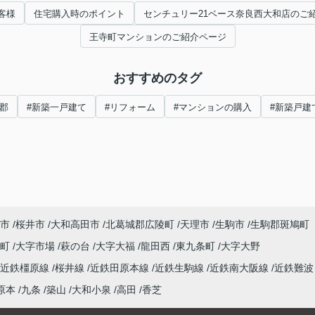
客様
住宅購入時のポイント
センチュリー21ベース奈良西大和店のご
王寺町マンションのご紹介ページ
おすすめのタグ
郡
#新築一戸建て
#リフォーム
#マンションの購入
#新築戸建
市
桜井市
大和高田市
北葛城郡広陵町
天理市
生駒市
生駒郡斑鳩町
泉町
大字市場
萩の台
大字大福
龍田西
東九条町
大字大野
近鉄橿原線
桜井線
近鉄田原本線
近鉄生駒線
近鉄南大阪線
近鉄難波
原本
九条
築山
大和小泉
高田
香芝