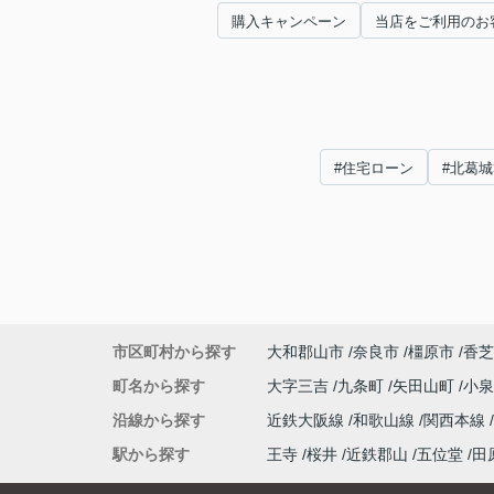
購入キャンペーン
当店をご利用のお
#住宅ローン
#北葛城
市区町村から探す
大和郡山市
奈良市
橿原市
香芝
町名から探す
大字三吉
九条町
矢田山町
小
沿線から探す
近鉄大阪線
和歌山線
関西本線
駅から探す
王寺
桜井
近鉄郡山
五位堂
田