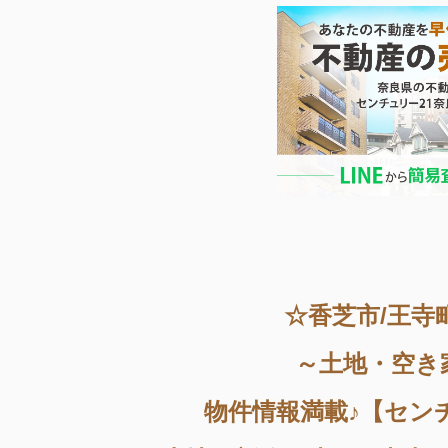
☆香芝市/王寺
～土地・空き
物件情報満載♪【セン