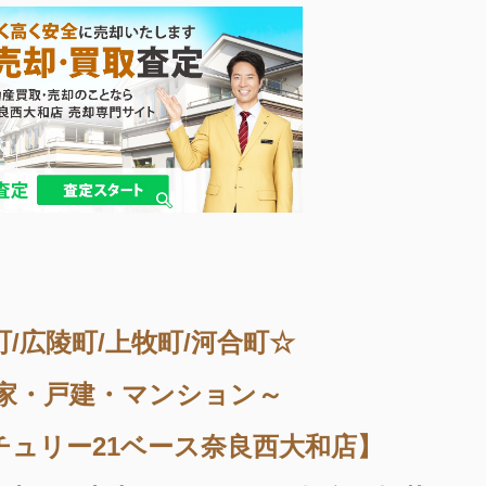
町/広陵町/上牧町/河合町☆
家・戸建・マンション～
チュリー21ベース奈良西大和店】