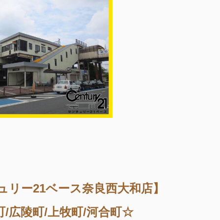
ュリー21ベース奈良西大和店】
町/広陵町/上牧町/河合町☆