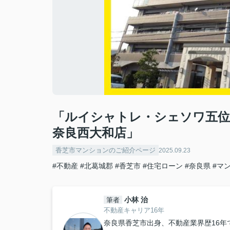
「ルイシャトレ・シェソワ五位
奈良西大和店」
香芝市マンションのご紹介ページ
2025.09.23
#不動産
#北葛城郡
#香芝市
#住宅ローン
#奈良県
#マ
小林 治
筆者
不動産キャリア16年
奈良県香芝市出身、不動産業界歴16年